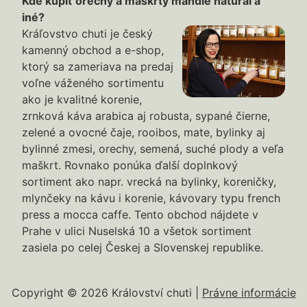
Kde kúpiť orechy a maškrty mandle natural a
iné?
Kráľovstvo chuti je český
kamenný obchod a e-shop,
ktorý sa zameriava na predaj
voľne váženého sortimentu
ako je kvalitné korenie,
zrnková káva arabica aj robusta, sypané čierne,
zelené a ovocné čaje, rooibos, mate, bylinky aj
bylinné zmesi, orechy, semená, suché plody a veľa
maškrt. Rovnako ponúka ďalší doplnkový
sortiment ako napr. vrecká na bylinky, koreničky,
mlynčeky na kávu i korenie, kávovary typu french
press a mocca caffe. Tento obchod nájdete v
Prahe v ulici Nuselská 10 a všetok sortiment
zasiela po celej Českej a Slovenskej republike.
Copyright © 2026 Království chuti |
Právne informácie