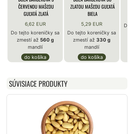
ČERVENOU MAŠĽOU
ZLATOU MAŠĽOU GUĽATÁ
GUĽATÁ ZLATÁ
BIELA
6,62 EUR
5,29 EUR
Do t
Do tejto koreničky sa
Do tejto koreničky sa
z
zmestí až
560 g
zmestí až
330 g
mandlí
mandlí
do košíka
do košíka
SÚVISIACE PRODUKTY