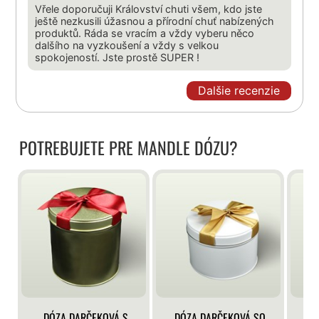
Vřele doporučuji Království chuti všem, kdo jste
ještě nezkusili úžasnou a přírodní chuť nabízených
produktů. Ráda se vracím a vždy vyberu něco
dalšího na vyzkoušení a vždy s velkou
spokojeností. Jste prostě SUPER !
Dalšie recenzie
POTREBUJETE PRE MANDLE DÓZU?
DÓZA DARČEKOVÁ S
DÓZA DARČEKOVÁ SO
DÓ