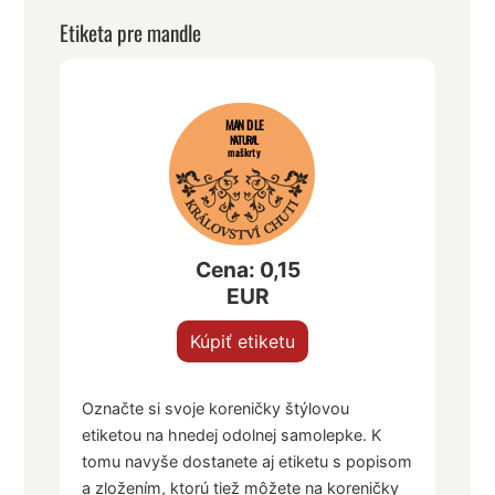
Etiketa pre mandle
MANDLE
NATURAL
maškrty
Cena: 0,15
EUR
Kúpiť etiketu
Označte si svoje koreničky štýlovou
etiketou na hnedej odolnej samolepke. K
tomu navyše dostanete aj etiketu s popisom
a zložením, ktorú tiež môžete na koreničky