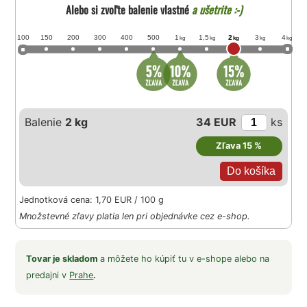
Alebo si zvoľte balenie vlastné
a ušetrite :-)
100
150
200
300
400
500
1
1,5
2
3
4
kg
kg
kg
kg
kg
Balenie
2 kg
34 EUR
ks
Zľava 15 %
Jednotková cena: 1,70 EUR / 100 g
Množstevné zľavy platia len pri objednávke cez e-shop.
Tovar je skladom
a môžete ho kúpiť tu v e-shope alebo na
predajni v
Prahe
.