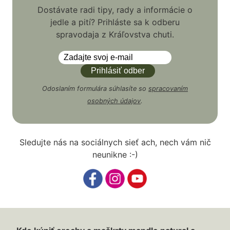
Dostávate radi tipy, rady a informácie o
jedle a pití? Prihláste sa k odberu
spravodaja z Kráľovstva chuti.
Odoslaním formulára súhlasíte so
spracovaním
osobných údajov
.
Sledujte nás na sociálnych sieť ach, nech vám nič
neunikne :-)