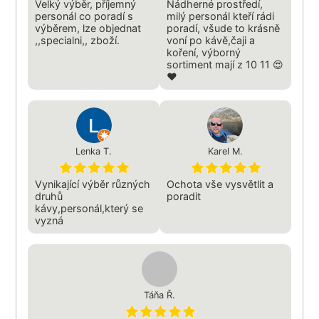
Velký výběr, příjemný
Nádherné prostředí,
personál co poradí s
milý personál kteří rádi
výběrem, lze objednat
poradí, všude to krásně
,,specialni,, zboží.
voní po kávě,čaji a
koření, výborný
sortiment mají z 10 11 😍
❤️
Lenka T.
Karel M.
Vynikající výběr různých
Ochota vše vysvětlit a
druhů
poradit
kávy,personál,který se
vyzná
Táňa Ř.