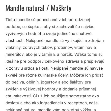
Mandle natural
/ Maškrty
Tieto mandle sú ponechané v ich prirodzenej
podobe, so šupkou, aby si zachovali čo najviac
výživových hodnôt a svoje jedinečné chuťové
vlastnosti. Nelúpané mandle sú vynikajúcim zdrojom
vlákniny, zdravých tukov, proteínov, vitamínov a
minerálov, ako je vitamín E a horčík. Vďaka tomu sú
ideálne pre podporu celkového zdravia a prispievajú
k zdraviu srdca a kostí. Nelúpané mandle sú navyše
skvelé pre rôzne kulinárske účely. Môžete ich pridať
do pečiva, obilnín, jogurtov alebo šalátov pre
zvýšenie výživovej hodnoty a dodanie príjemnej
chrumkavosti. Či už ich použijete samostatne ako
desiatu alebo ako ingredienciu v receptoch, naše
nelúpané natural mandle vám poskytnú výživu a