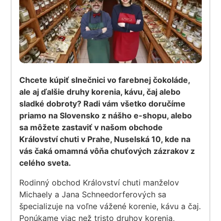
Chcete kúpiť slnečnici vo farebnej čokoláde,
ale aj ďalšie druhy korenia, kávu, čaj alebo
sladké dobroty? Radi vám všetko doručíme
priamo na Slovensko z nášho e-shopu, alebo
sa môžete zastaviť v našom obchode
Království chuti v Prahe, Nuselská 10, kde na
vás čaká omamná vôňa chuťových zázrakov z
celého sveta.
Rodinný obchod Království chuti manželov
Michaely a Jana Schneedorferových sa
špecializuje na voľne vážené korenie, kávu a čaj.
Ponúkame viac než tristo druhov korenia,