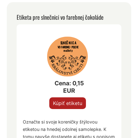
Etiketa pre slnečnici vo farebnej čokoláde
SLNEČNICA
VO FAREBNEJ POLEVE
maškrty
Cena: 0,15
EUR
Kúpiť etiketu
Označte si svoje koreničky štýlovou
etiketou na hnedej odolnej samolepke. K
tomu navyše dostanete aj etiketu s popisom