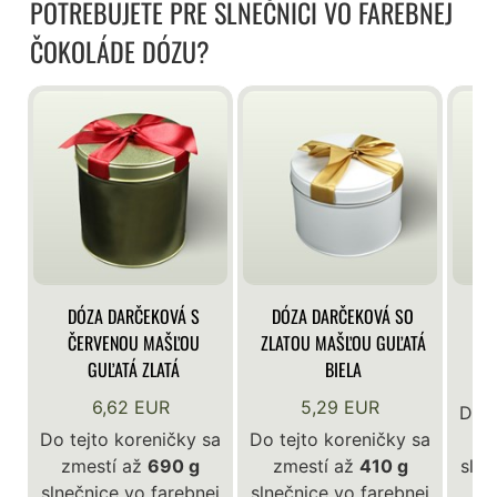
POTREBUJETE PRE SLNEČNICI VO FAREBNEJ
ČOKOLÁDE DÓZU?
DÓZA DARČEKOVÁ S
DÓZA DARČEKOVÁ SO
DÓ
ČERVENOU MAŠĽOU
ZLATOU MAŠĽOU GUĽATÁ
GUĽATÁ ZLATÁ
BIELA
6,62 EUR
5,29 EUR
Do t
Do tejto koreničky sa
Do tejto koreničky sa
z
zmestí až
690 g
zmestí až
410 g
slne
slnečnice vo farebnej
slnečnice vo farebnej