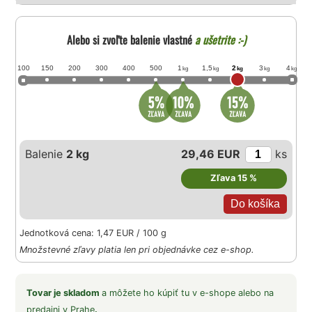
Alebo si zvoľte balenie vlastné
a ušetrite :-)
100
150
200
300
400
500
1
1,5
2
3
4
kg
kg
kg
kg
kg
Balenie
2 kg
29,46 EUR
ks
Zľava 15 %
Jednotková cena: 1,47 EUR / 100 g
Množstevné zľavy platia len pri objednávke cez e-shop.
Tovar je skladom
a môžete ho kúpiť tu v e-shope alebo na
predajni v
Prahe
.