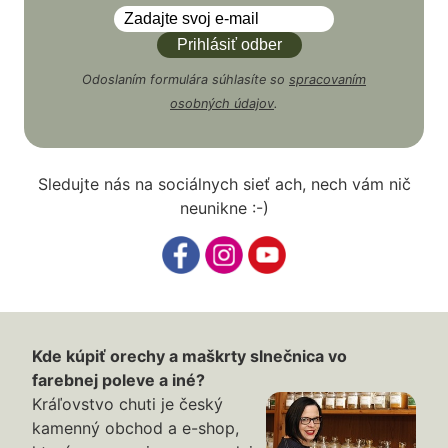
Odoslaním formulára súhlasíte so
spracovaním
osobných údajov
.
Sledujte nás na sociálnych sieť ach, nech vám nič
neunikne :-)
Kde kúpiť orechy a maškrty slnečnica vo
farebnej poleve a iné?
Kráľovstvo chuti je český
kamenný obchod a e-shop,