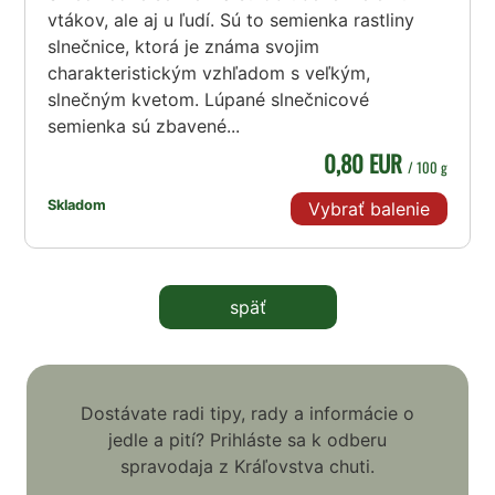
vtákov, ale aj u ľudí. Sú to semienka rastliny
slnečnice, ktorá je známa svojim
charakteristickým vzhľadom s veľkým,
slnečným kvetom. Lúpané slnečnicové
semienka sú zbavené...
0,80 EUR
/ 100 g
Skladom
Vybrať balenie
späť
Dostávate radi tipy, rady a informácie o
jedle a pití? Prihláste sa k odberu
spravodaja z Kráľovstva chuti.