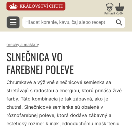
Prihlásiť
Košík
☰
orechy a maškrty
SLNEČNICA VO
FAREBNEJ POLEVE
Chrumkavé a výživné slnečnicové semienka sa
stretávajú s radosťou a energiou, ktorú prináša živé
farby. Táto kombinácia je tak zábavná, ako je
chutná. Slnečnicové semienka sú obalené v
rôznofarebnej poleve, ktorá dodáva zábavný a
estetický rozmer k inak jednoduchému maškrteniu.