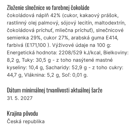
Zloženie slnečnice vo farebnej čokoláde
čokoládová náplň 42% (cukor, kakaový prášok,
rastlinný olej palmový, sójový lecitín, maltodextrín,
čokoládová príchuť, mliečna príchuť), slnečnicové
semienka 29%, cukor 27%, arabská guma E414,
farbivá (E171,100 ). Výživové údaje na 100 g:
Energetická hodnota: 2208/529 kJ/kcal, Bielkoviny:
8,2 g, Tuky: 30,5 g - z toho nasýtené mastné
kyseliny: 10,4 g, Sacharidy: 52,9 g - z toho cukry:
44,7 g, Vláknina: 5,2 g, Soľ: 0,01 g.
Dátum minimálnej trvanlivosti aktuálnej šarže
31. 5. 2027
Krajina pôvodu
Česká republika