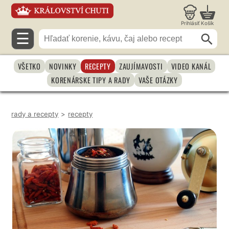
Prihlásiť
Košík
☰
VŠETKO
NOVINKY
RECEPTY
ZAUJÍMAVOSTI
VIDEO KANÁL
KORENÁRSKE TIPY A RADY
VAŠE OTÁZKY
rady a recepty
>
recepty