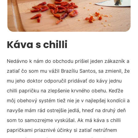
Káva s chilli
Nedávno k nám do obchodu prišiel jeden zákazník a
zatiaľ čo som mu vážil Brazíliu Santos, sa zmienil, že
mu jeho doktor odporučil pridávať do kávy jednu
chilli papričku na zlepšenie krvného obehu. Keďže
môj obehový systém tiež nie je v najlepšej kondícii a
navyše mám rád ostrejšie jedlá, hneď na druhý deň
som to samozrejme vyskúšal. Ak má káva s chilli
papričkami priaznivé účinky si zatiaľ netrúfnem