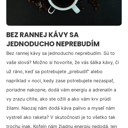
BEZ RANNEJ KÁVY SA
JEDNODUCHO NEPREBUDÍM
Bez rannej kávy sa jednoducho neprebudím. Sú to
vaše slová? Možno si hovoríte, že vás šálka kávy, či
už ráno, keď sa potrebujete „prebudiť“ alebo
napríklad v noci, kedy zase potrebujete nezaspať,
poriadne nakopne, dodá vám energiu a adrenalín a
vy zrazu cítite, ako ste ožili a ako vám krv prúdi
žilami. Naozaj nám dodá káva palivo a myseľ nám
vystrelí ako raketa? V skutočnosti je to všetko tak
trochu inak. Kofeín nám žiadnu energiu nedodá, len