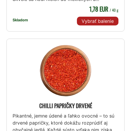
1,78 EUR
/ 40 g
Skladom
Vybrať balenie
CHILLI PAPRIČKY DRVENÉ
Pikantné, jemne údené a ľahko ovocné – to sú
drvené papričky, ktoré dokážu rozprúdiť aj
obyčajné jedlá. Každé sústo vďaka nim získa