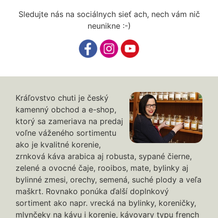
Sledujte nás na sociálnych sieť ach, nech vám nič
neunikne :-)
Kráľovstvo chuti je český
kamenný obchod a e-shop,
ktorý sa zameriava na predaj
voľne váženého sortimentu
ako je kvalitné korenie,
zrnková káva arabica aj robusta, sypané čierne,
zelené a ovocné čaje, rooibos, mate, bylinky aj
bylinné zmesi, orechy, semená, suché plody a veľa
maškrt. Rovnako ponúka ďalší doplnkový
sortiment ako napr. vrecká na bylinky, koreničky,
mlynčeky na kávu i korenie, kávovary typu french