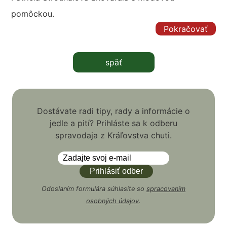
pomôckou.
Pokračovať
späť
Dostávate radi tipy, rady a informácie o
jedle a pití? Prihláste sa k odberu
spravodaja z Kráľovstva chuti.
Odoslaním formulára súhlasíte so
spracovaním
osobných údajov
.