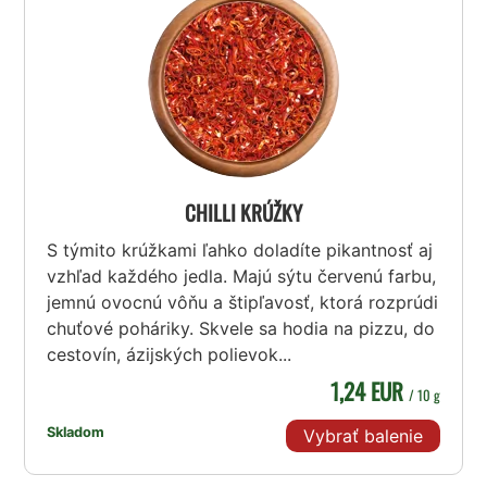
CHILLI KRÚŽKY
S týmito krúžkami ľahko doladíte pikantnosť aj
vzhľad každého jedla. Majú sýtu červenú farbu,
jemnú ovocnú vôňu a štipľavosť, ktorá rozprúdi
chuťové poháriky. Skvele sa hodia na pizzu, do
cestovín, ázijských polievok...
1,24 EUR
/ 10 g
Skladom
Vybrať balenie