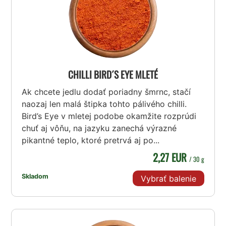
CHILLI BIRD´S EYE MLETÉ
Ak chcete jedlu dodať poriadny šmrnc, stačí
naozaj len malá štipka tohto pálivého chilli.
Bird’s Eye v mletej podobe okamžite rozprúdi
chuť aj vôňu, na jazyku zanechá výrazné
pikantné teplo, ktoré pretrvá aj po...
2,27 EUR
/ 30 g
Skladom
Vybrať balenie