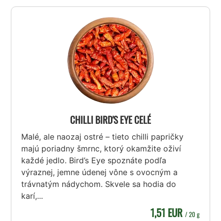
CHILLI BIRD'S EYE CELÉ
Malé, ale naozaj ostré – tieto chilli papričky
majú poriadny šmrnc, ktorý okamžite oživí
každé jedlo. Bird’s Eye spoznáte podľa
výraznej, jemne údenej vône s ovocným a
trávnatým nádychom. Skvele sa hodia do
karí,...
1,51 EUR
/ 20 g