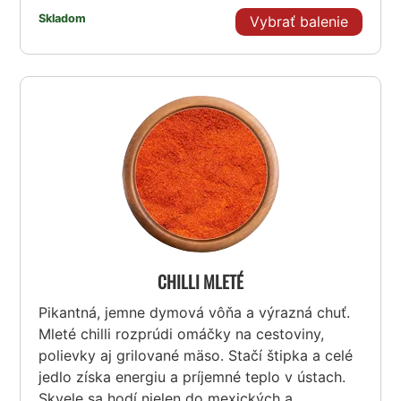
Skladom
Vybrať balenie
CHILLI MLETÉ
Pikantná, jemne dymová vôňa a výrazná chuť.
Mleté chilli rozprúdi omáčky na cestoviny,
polievky aj grilované mäso. Stačí štipka a celé
jedlo získa energiu a príjemné teplo v ústach.
Skvele sa hodí nielen do mexických a...