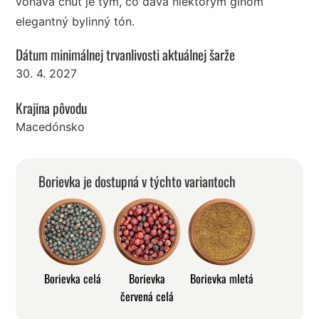
voňavá chuť je tým, čo dáva niektorým ginom
elegantný bylinný tón.
Dátum minimálnej trvanlivosti aktuálnej šarže
30. 4. 2027
Krajina pôvodu
Macedónsko
Borievka je dostupná v týchto variantoch
Borievka celá
Borievka
Borievka mletá
červená celá