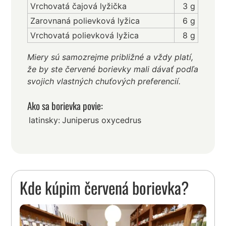
Vrchovatá čajová lyžička
3 g
Zarovnaná polievková lyžica
6 g
Vrchovatá polievková lyžica
8 g
Miery sú samozrejme približné a vždy platí,
že by ste červené borievky mali dávať podľa
svojich vlastných chuťových preferencií.
Ako sa borievka povie:
latinsky:
Juniperus oxycedrus
Kde kúpim červená borievka?