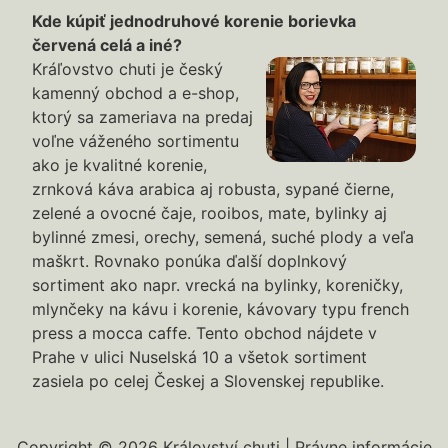
Kde kúpiť jednodruhové korenie borievka
červená celá a iné?
Kráľovstvo chuti je český
kamenný obchod a e-shop,
ktorý sa zameriava na predaj
voľne váženého sortimentu
ako je kvalitné korenie,
zrnková káva arabica aj robusta, sypané čierne,
zelené a ovocné čaje, rooibos, mate, bylinky aj
bylinné zmesi, orechy, semená, suché plody a veľa
maškrt. Rovnako ponúka ďalší doplnkový
sortiment ako napr. vrecká na bylinky, koreničky,
mlynčeky na kávu i korenie, kávovary typu french
press a mocca caffe. Tento obchod nájdete v
Prahe v ulici Nuselská 10 a všetok sortiment
zasiela po celej Českej a Slovenskej republike.
Copyright © 2026 Království chuti |
Právne informácie