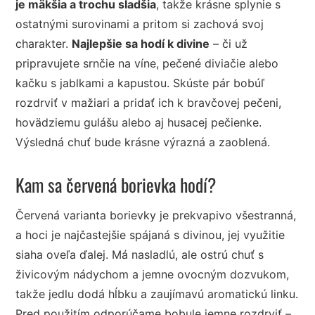
je mäkšia a trochu sladšia
, takže krásne splynie s
ostatnými surovinami a pritom si zachová svoj
charakter.
Najlepšie sa hodí k divine
– či už
pripravujete srnčie na víne, pečené diviačie alebo
kačku s jablkami a kapustou. Skúste pár bobúľ
rozdrviť v mažiari a pridať ich k bravčovej pečeni,
hovädziemu gulášu alebo aj husacej pečienke.
Výsledná chuť bude krásne výrazná a zaoblená.
Kam sa červená borievka hodí?
Červená varianta borievky je prekvapivo všestranná,
a hoci je najčastejšie spájaná s divinou, jej využitie
siaha oveľa ďalej. Má nasladlú, ale ostrú chuť s
živicovým nádychom a jemne ovocným dozvukom,
takže jedlu dodá hĺbku a zaujímavú aromatickú linku.
Pred použitím odporúčame bobule jemne rozdrviť –