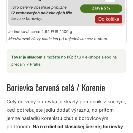
Toto balenie obsahuje približne
Zľava 5 %
12 vrchovatých polévkových lžic
červené borievky.
Jednotková cena: 4,64 EUR / 100 g
Množstevné zľavy platia len pri objednávke cez e-shop.
Tovar je skladom
a môžete ho kúpiť tu v e-shope alebo na
predajni v
Prahe
.
Borievka červená celá
/ Korenie
Celý červený borievka je skvelý pomocník v kuchyni,
keď potrebujete jedlu dodať výraznú, no pritom
jemne nasladlú korenistú chuť s borovicovým
podtónom.
Na rozdiel od klasickej čiernej borievky