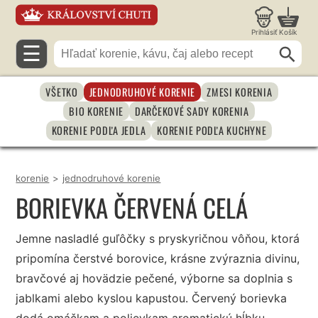
Prihlásiť
Košík
☰
VŠETKO
JEDNODRUHOVÉ KORENIE
ZMESI KORENIA
BIO KORENIE
DARČEKOVÉ SADY KORENIA
KORENIE PODĽA JEDLA
KORENIE PODĽA KUCHYNE
korenie
>
jednodruhové korenie
BORIEVKA ČERVENÁ CELÁ
Jemne nasladlé guľôčky s pryskyričnou vôňou, ktorá
pripomína čerstvé borovice, krásne zvýraznia divinu,
bravčové aj hovädzie pečené, výborne sa doplnia s
jablkami alebo kyslou kapustou. Červený borievka
dodá omáčkam a polievkam aromatickú hĺbku,