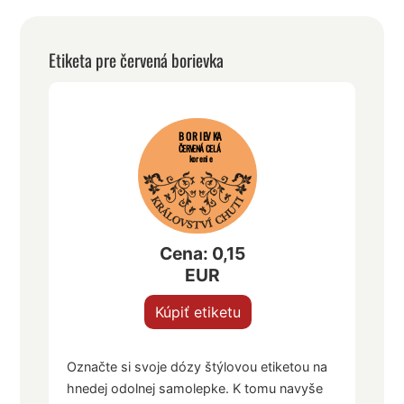
Etiketa pre červená borievka
BORIEVKA
ČERVENÁ CELÁ
korenie
Cena: 0,15
EUR
Kúpiť etiketu
Označte si svoje dózy štýlovou etiketou na
hnedej odolnej samolepke. K tomu navyše