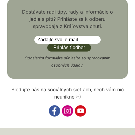
Dostávate radi tipy, rady a informácie o
jedle a pití? Prihláste sa k odberu
spravodaja z Kráľovstva chuti.
Odoslaním formulára súhlasíte so
spracovaním
osobných údajov
.
Sledujte nás na sociálnych sieť ach, nech vám nič
neunikne :-)