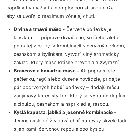
napríklad v mažiari alebo plochou stranou noža –
aby sa uvoľnilo maximum vône aj chuti.
Divina a tmavé mäso -
Červená borievka je
klasikou pri príprave diviačieho, srnčieho alebo
pernatej zveriny. V kombinácii s červeným vínom,
cesnakom a bylinkami vytvorí silný aromatický
základ, ktorý mäso krásne prevonia a zvýrazní.
Bravčové a hovädzie mäso -
Ak pripravujete
pečienku, ragú alebo dusené hovädzie, pridajte
pár podrvených bobúľ borievky – dodajú mäsu
zaujímavý korenistý tón, ktorý sa výborne dopĺňa
s cibuľou, cesnakom a napríklad aj rascou.
Kyslá kapusta, jablká a jesenné kombinácie -
Jemne nasladlá živicová chuť borievky skvele ladí
s jablkami, červenou repou alebo kyslou