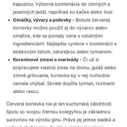
kapustou. Výborná kombinácia do zimných a
jesenných jedál, napríklad ku kačke alebo husi.
Omáčky, vývary a polievky -
Bobule červenej
borievky možno použiť aj do vývarov alebo
omáčok, kde sa pomaly varia s ostatnými
ingredienciami. Najlepšie vynikne v kombinácii s
bobkovým listom, saturejkou alebo tymianom.
Koreninové zmesi a marinády -
Či už si
pripravujete vlastnú zmes na divinu, guláš alebo
zimné grilovanie, borievka by v nej rozhodne
nemala chýbať. Skvele dopĺňa tymian, rozmarín
alebo rascu.
Červená borievka nie je len kuchynská záležitosť.
Spolu so svojou čiernou kolegyňou je základnou
surovinou na výrobu ginu. Práve jej jemne sladká a