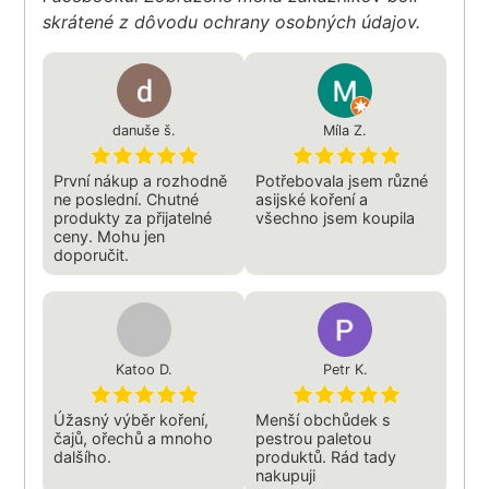
skrátené z dôvodu ochrany osobných údajov.
danuše š.
Míla Z.
První nákup a rozhodně
Potřebovala jsem různé
ne poslední. Chutné
asijské koření a
produkty za přijatelné
všechno jsem koupila
ceny. Mohu jen
doporučit.
Katoo D.
Petr K.
Úžasný výběr koření,
Menší obchůdek s
čajů, ořechů a mnoho
pestrou paletou
dalšího.
produktů. Rád tady
nakupuji