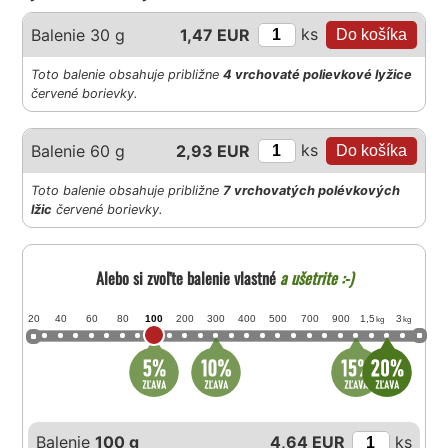
ks
Balenie 30 g
1,47 EUR
Toto balenie obsahuje približne
4 vrchovaté polievkové lyžice
červené borievky.
ks
Balenie 60 g
2,93 EUR
Toto balenie obsahuje približne
7 vrchovatých polévkových
lžic
červené borievky.
Alebo si zvoľte balenie vlastné
a ušetrite :-)
20
40
60
80
100
200
300
400
500
700
900
1,5
3
kg
kg
Balenie
100 g
4,64 EUR
ks