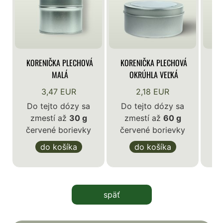
KORENIČKA PLECHOVÁ
KORENIČKA PLECHOVÁ
KO
MALÁ
OKRÚHLA VEĽKÁ
3,47 EUR
2,18 EUR
Do tejto dózy sa
Do tejto dózy sa
zmestí až
30 g
zmestí až
60 g
D
červené borievky
červené borievky
z
če
do košíka
do košíka
späť