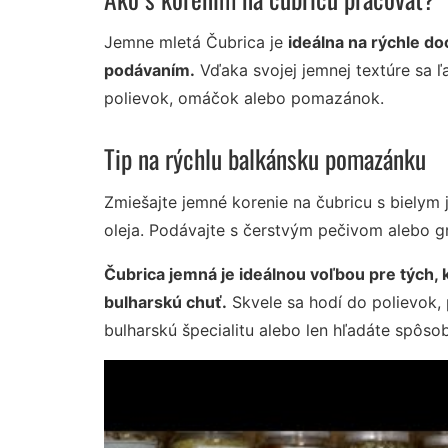
Jemne mletá Čubrica je
ideálna na rýchle do
podávaním.
Vďaka svojej jemnej textúre sa ľ
polievok, omáčok alebo pomazánok.
Tip na rýchlu balkánsku pomazánku
Zmiešajte jemné korenie na čubricu s biely
oleja. Podávajte s čerstvým pečivom alebo g
Čubrica jemná je ideálnou voľbou pre tých, 
bulharskú chuť.
Skvele sa hodí do polievok, 
bulharskú špecialitu alebo len hľadáte spôsob