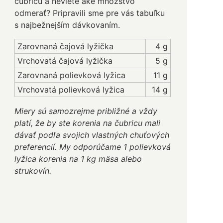
čubricu a neviete aké množstvo
odmerať? Pripravili sme pre vás tabuľku
s najbežnejším dávkovaním.
Zarovnaná čajová lyžička
4 g
Vrchovatá čajová lyžička
5 g
Zarovnaná polievková lyžica
11 g
Vrchovatá polievková lyžica
14 g
Miery sú samozrejme približné a vždy
platí, že by ste korenia na čubricu mali
dávať podľa svojich vlastných chuťových
preferencií. My odporúčame 1 polievková
lyžica korenia na 1 kg mäsa alebo
strukovín.