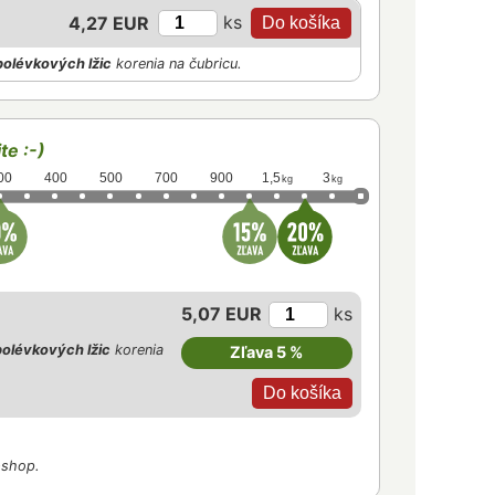
ks
4,27 EUR
polévkových lžic
korenia na čubricu.
te :-)
00
400
500
700
900
1,5
3
kg
kg
5,07 EUR
ks
olévkových lžic
korenia
Zľava 5 %
-shop.