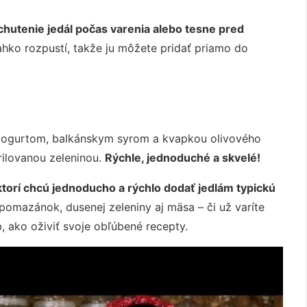
chutenie jedál počas varenia alebo tesne pred
ahko rozpustí, takže ju môžete pridať priamo do
m jogurtom, balkánskym syrom a kvapkou olivového
rilovanou zeleninou.
Rýchle, jednoduché a skvelé!
ktorí chcú jednoducho a rýchlo dodať jedlám typickú
pomazánok, dusenej zeleniny aj mäsa – či už varíte
, ako oživiť svoje obľúbené recepty.