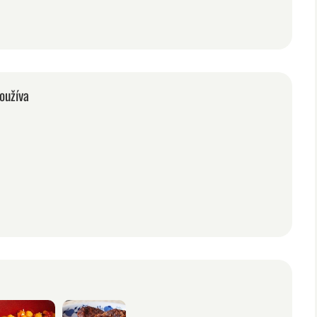
oužíva