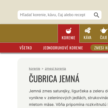
KÁVA
ČAJE
KORENIE
VŠETKO
JEDNODRUHOVÉ KORENIE
ZMESI K
korenie
>
zmesi korenia
ČUBRICA JEMNÁ
Jemná zmes saturejky, ligurčeka a zeleru 
vynikne v zeleninových jedlách, strukoviná
mletom mäse. Vôňa pripomína rozkvitnutú 