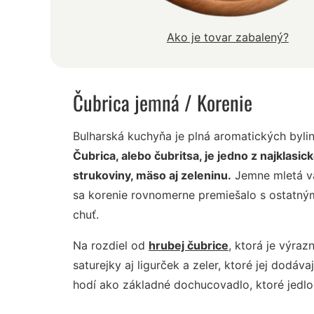
Ako je tovar zabalený?
Čubrica jemná
/ Korenie
Bulharská kuchyňa je plná aromatických bylin
Čubrica, alebo čubritsa, je jedno z najklasic
strukoviny, mäso aj zeleninu.
Jemne mletá var
sa korenie rovnomerne premiešalo s ostatný
chuť.
Na rozdiel od
hrubej čubrice
, ktorá je výraz
saturejky aj ligurček a zeler, ktoré jej dodáv
hodí ako základné dochucovadlo, ktoré jedlo n