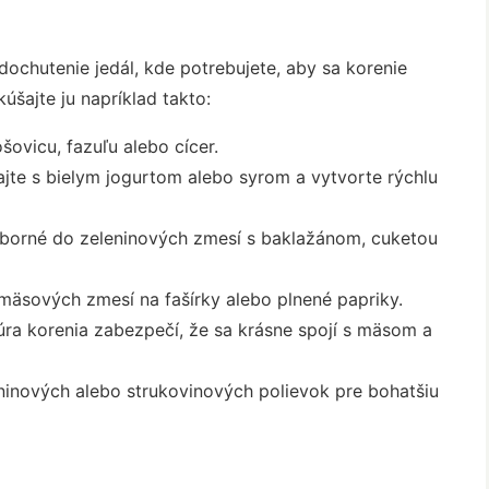
dochutenie jedál, kde potrebujete, aby sa korenie
úšajte ju napríklad takto:
šovicu, fazuľu alebo cícer.
jte s bielym jogurtom alebo syrom a vytvorte rýchlu
borné do zeleninových zmesí s baklažánom, cuketou
mäsových zmesí na fašírky alebo plnené papriky.
ra korenia zabezpečí, že sa krásne spojí s mäsom a
ninových alebo strukovinových polievok pre bohatšiu