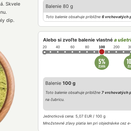
á. Skvele
Balenie 80 g
inu.
Toto balenie obsahuje približne
6 vrchovatých 
ly dip.
Alebo si zvoľte balenie vlastné
a ušetri
20
40
60
80
100
200
3
Balenie
100 g
Toto balenie obsahuje približne
7 vrchovatých p
na čubricu.
Jednotková cena: 5,07 EUR / 100 g
Množstevné zľavy platia len pri objednávke cez e