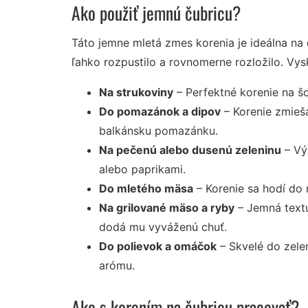
Ako použiť jemnú čubricu?
Táto jemne mletá zmes korenia je ideálna na 
ľahko rozpustilo a rovnomerne rozložilo. Vysk
Na strukoviny
– Perfektné korenie na šo
Do pomazánok a dipov
– Korenie zmieša
balkánsku pomazánku.
Na pečenú alebo dusenú zeleninu
– Vý
alebo paprikami.
Do mletého mäsa
– Korenie sa hodí do 
Na grilované mäso a ryby
– Jemná textú
dodá mu vyváženú chuť.
Do polievok a omáčok
– Skvelé do zele
arómu.
Ako s korením na čubricu pracovať?