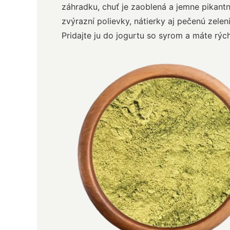
záhradku, chuť je zaoblená a jemne pikantn
zvýrazní polievky, nátierky aj pečenú zelen
Pridajte ju do jogurtu so syrom a máte rých