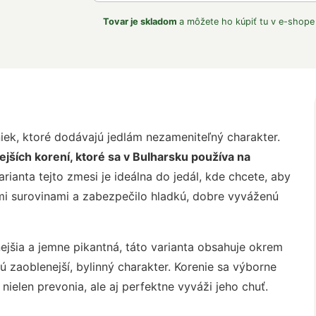
Tovar je skladom
a môžete ho kúpiť tu v e-shope
iek, ktoré dodávajú jedlám nezameniteľný charakter.
kejších korení, ktoré sa v Bulharsku používa na
ianta tejto zmesi je ideálna do jedál, kde chcete, aby
mi surovinami a zabezpečilo hladkú, dobre vyváženú
nejšia a jemne pikantná, táto varianta obsahuje okrem
ajú zaoblenejší, bylinný charakter. Korenie sa výborne
ielen prevonia, ale aj perfektne vyváži jeho chuť.