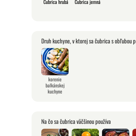
Čubrica hrubá
Čubrica jemná
Druh kuchyne, v ktorej sa čubrica s obľubou p
korenie
balkánskej
kuchyne
Na čo sa čubrica väčšinou používa