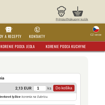
Prihlásiť
Nákupný košík
CZ verze
DY A RECEPTY
KONTAKTY
KORENIE PODĽA JEDLA
KORENIE PODĽA KUCHYNE
nia
ks
2,13 EUR
ievkové lyžice
korenia na čubricu.