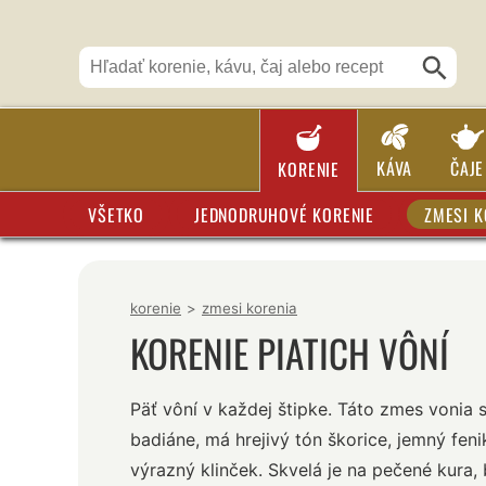
KÁVA
ČAJE
KORENIE
VŠETKO
JEDNODRUHOVÉ KORENIE
ZMESI K
korenie
>
zmesi korenia
KORENIE PIATICH VÔNÍ
Päť vôní v každej štipke. Táto zmes vonia 
badiáne, má hrejivý tón škorice, jemný feni
výrazný klinček. Skvelá je na pečené kura,