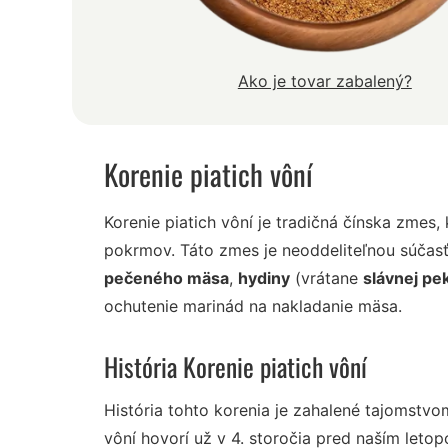
Ako je tovar zabalený?
Korenie piatich vôní
Korenie piatich vôní je tradičná čínska zmes,
pokrmov. Táto zmes je neoddeliteľnou súčas
pečeného mäsa
,
hydiny
(vrátane
slávnej pe
ochutenie marinád na nakladanie mäsa.
História Korenie piatich vôní
História tohto korenia je zahalené tajomstvo
vôní hovorí už v 4. storočia pred naším letop