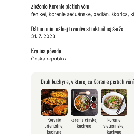
Zloženie Korenie piatich vôní
fenikel
,
korenie sečuánske
,
badián
,
škorica
,
k
Dátum minimálnej trvanlivosti aktuálnej šarže
31. 7. 2028
Krajina pôvodu
Česká republika
Druh kuchyne, v ktorej sa Korenie piatich vôn
Korenie
korenie čínskej
korenie
orientálnej
kuchyne
vietnamskej
kuchyne
kuchyne