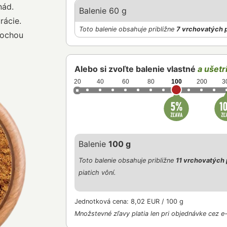
nád.
Balenie 60 g
rácie.
Toto balenie obsahuje približne
7 vrchovatých 
rochou
Alebo si zvoľte balenie vlastné
a ušetri
20
40
60
80
100
200
3
Balenie
100 g
Toto balenie obsahuje približne
11 vrchovatých 
piatich vôní.
Jednotková cena: 8,02 EUR / 100 g
Množstevné zľavy platia len pri objednávke cez e