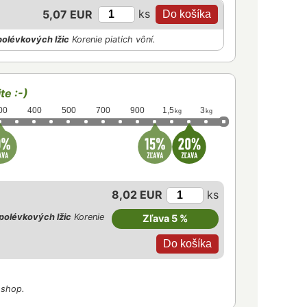
ks
5,07 EUR
polévkových lžic
Korenie piatich vôní.
te :-)
00
400
500
700
900
1,5
3
kg
kg
8,02 EUR
ks
polévkových lžic
Korenie
Zľava 5 %
-shop.