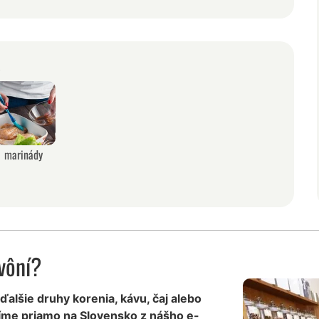
a
marinády
vôní?
 ďalšie druhy korenia, kávu, čaj alebo
íme priamo na Slovensko z nášho e-