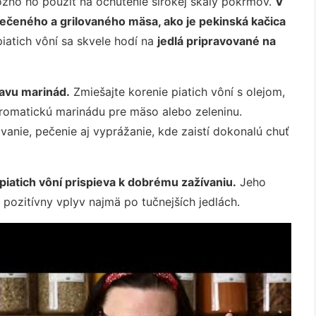
možno ho použiť na ochutenie širokej škály pokrmov.
V
pečeného a grilovaného mäsa, ako je pekinská kačica
iatich vôní sa skvele hodí na
jedlá pripravované na
ravu marinád.
Zmiešajte korenie piatich vôní s olejom,
omatickú marinádu pre mäso alebo zeleninu.
ovanie, pečenie aj vyprážanie, kde zaistí dokonalú chuť
piatich vôní prispieva k dobrému zažívaniu.
Jeho
pozitívny vplyv najmä po tučnejších jedlách.