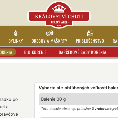
BYLINKY
ORECHY A MAŠKRTY
PRÍSLUŠENSTVO
RA
ORENIA
BIO KORENIE
DARČEKOVÉ SADY KORENIA
Vyberte si z obľúbených veľkostí bale
Balenie 30 g
sladko po
kel a
Toto balenie obsahuje približne
3 vrchovaté pol
 bravčové