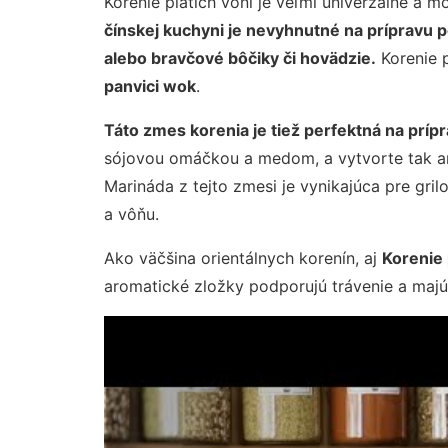
Korenie piatich vôní je veľmi univerzálne a 
čínskej kuchyni je nevyhnutné na prípravu 
alebo bravčové bôčiky či hovädzie.
Korenie p
panvici wok
.
Táto zmes korenia je tiež perfektná na príp
sójovou omáčkou a medom, a vytvorte tak ar
Marináda z tejto zmesi je vynikajúca pre gril
a vôňu.
Ako väčšina orientálnych korenín, aj
Korenie 
aromatické zložky podporujú trávenie a majú 