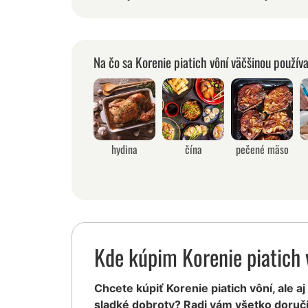
Na čo sa Korenie piatich vôní väčšinou použív
hydina
čína
pečené mäso
Kde kúpim Korenie piatich 
Chcete kúpiť Korenie piatich vôní, ale aj
sladké dobroty? Radi vám všetko doruč