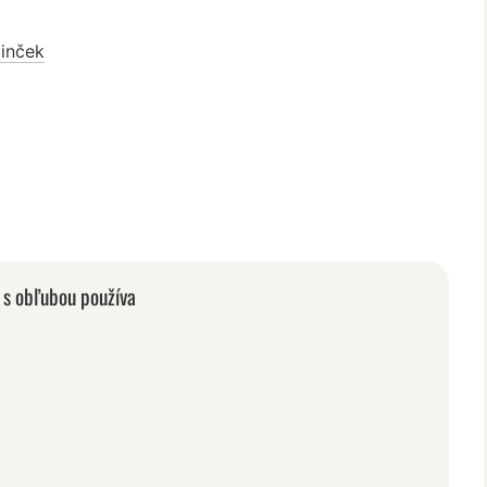
linček
í s obľubou používa