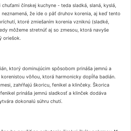
chuťami čínskej kuchyne - teda sladká, slaná, kyslá,
 neznamená, že ide o päť druhov korenia, aj keď tento
 príchutí, ktoré zmiešaním korenia vzniknú (sladké,
ekedy môžeme stretnúť aj so zmesou, ktorá navyše
 oriešok.
dián, ktorý dominujúcim spôsobom prináša jemnú a
a korenistou vôňou, ktorá harmonicky dopĺňa badián.
mesi, zahŕňajú škoricu, fenikel a klinčeky. Škorica
 fenikel prináša jemnú sladkosť a klinček dodáva
ytvára dokonalú súhru chutí.