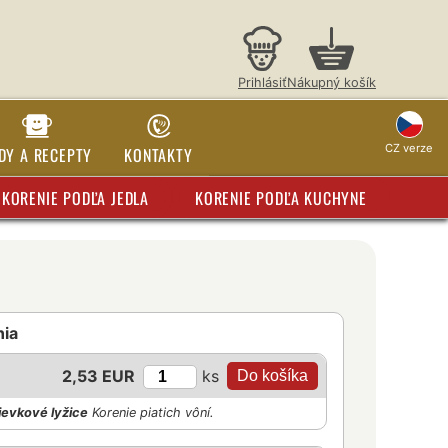
Prihlásiť
Nákupný košík
CZ verze
DY A RECEPTY
KONTAKTY
KORENIE PODĽA JEDLA
KORENIE PODĽA KUCHYNE
nia
ks
2,53 EUR
ievkové lyžice
Korenie piatich vôní.