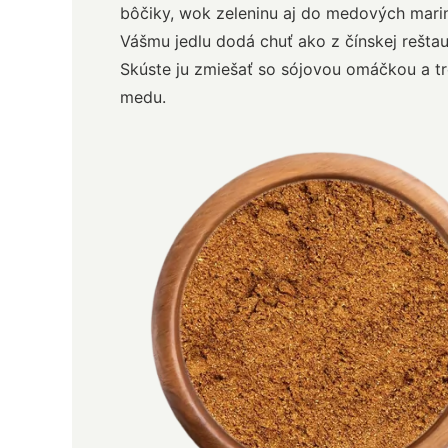
bôčiky, wok zeleninu aj do medových mari
Vášmu jedlu dodá chuť ako z čínskej reštau
Skúste ju zmiešať so sójovou omáčkou a t
medu.