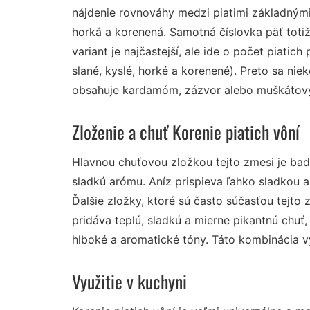
nájdenie rovnováhy medzi piatimi základnými 
horká a korenená. Samotná číslovka päť totiž
variant je najčastejší, ale ide o počet piatich
slané, kyslé, horké a korenené). Preto sa ni
obsahuje kardamóm, zázvor alebo muškátový
Zloženie a chuť Korenie piatich vôní
Hlavnou chuťovou zložkou tejto zmesi je ba
sladkú arómu. Aníz prispieva ľahko sladkou 
Ďalšie zložky, ktoré sú často súčasťou tejto z
pridáva teplú, sladkú a mierne pikantnú chuť,
hlboké a aromatické tóny. Táto kombinácia v
Využitie v kuchyni