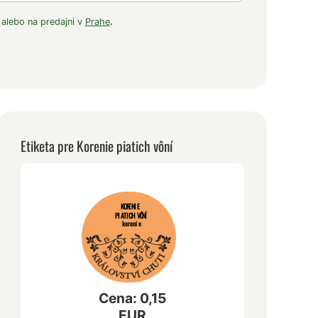
 alebo na predajni v
Prahe
.
Etiketa pre Korenie piatich vôní
KORENIE
PIATICH VÔNÍ
korenie
Cena: 0,15
EUR