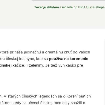
Tovar je skladom
a môžete ho kúpiť tu v e-shope
 ktorá prináša jedinečnú a orientálnu chuť do vašich
ťou čínskej kuchyne, kde sa
používa na korenenie
kinskej kačice
) i zeleniny. Je tiež vynikajúci pre
m. V starých čínskych legendách sa o Korení piatich
očtom, kedy sa učenci čínskej medicíny snažili o