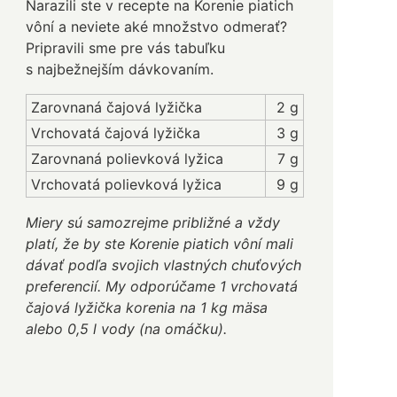
Narazili ste v recepte na Korenie piatich
vôní a neviete aké množstvo odmerať?
Pripravili sme pre vás tabuľku
s najbežnejším dávkovaním.
Zarovnaná čajová lyžička
2 g
Vrchovatá čajová lyžička
3 g
Zarovnaná polievková lyžica
7 g
Vrchovatá polievková lyžica
9 g
Miery sú samozrejme približné a vždy
platí, že by ste Korenie piatich vôní mali
dávať podľa svojich vlastných chuťových
preferencií. My odporúčame 1 vrchovatá
čajová lyžička korenia na 1 kg mäsa
alebo 0,5 l vody (na omáčku).