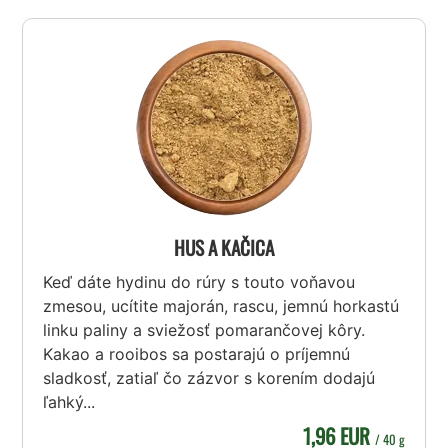
HUS A KAČICA
Keď dáte hydinu do rúry s touto voňavou
zmesou, ucítite majorán, rascu, jemnú horkastú
linku paliny a sviežosť pomarančovej kôry.
Kakao a rooibos sa postarajú o príjemnú
sladkosť, zatiaľ čo zázvor s korením dodajú
ľahký...
1,96 EUR
/ 40 g