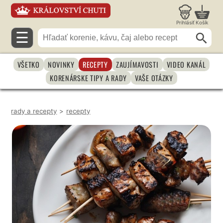
Prihlásiť
Košík
☰
VŠETKO
NOVINKY
RECEPTY
ZAUJÍMAVOSTI
VIDEO KANÁL
KORENÁRSKE TIPY A RADY
VAŠE OTÁZKY
rady a recepty
>
recepty