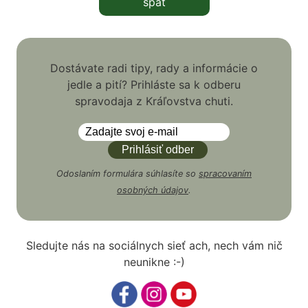
späť
Dostávate radi tipy, rady a informácie o
jedle a pití? Prihláste sa k odberu
spravodaja z Kráľovstva chuti.
Odoslaním formulára súhlasíte so
spracovaním
osobných údajov
.
Sledujte nás na sociálnych sieť ach, nech vám nič
neunikne :-)