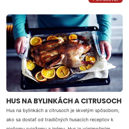
HUS NA BYLINKÁCH A CITRUSOCH
Hus na bylinkách a citrusoch je skvelým spôsobom,
ako sa dostať od tradičných husacích receptov k
niečomu sviežemu a inému. Hus je výnimočným