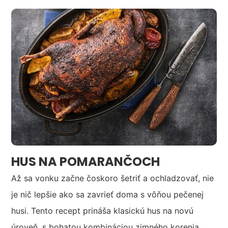
HUS NA POMARANČOCH
Až sa vonku začne čoskoro šetriť a ochladzovať, nie
je nič lepšie ako sa zavrieť doma s vôňou pečenej
husi. Tento recept prináša klasickú hus na novú
úroveň, s bohatou kombináciou zimného korenia,