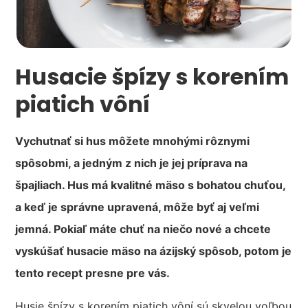
Husacie špízy s korením
piatich vôní
Vychutnať si hus môžete mnohými rôznymi
spôsobmi, a jedným z nich je jej príprava na
špajliach. Hus má kvalitné mäso s bohatou chuťou,
a keď je správne upravená, môže byť aj veľmi
jemná. Pokiaľ máte chuť na niečo nové a chcete
vyskúšať husacie mäso na ázijský spôsob, potom je
tento recept presne pre vás.
Husie špízy s korením piatich vôní sú skvelou voľbou