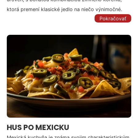
ktorá premení klasické jedlo na niečo výnimočné.
Pokračovať
HUS PO MEXICKU
Mexická kuchyňa je známa svojim charakteristickým