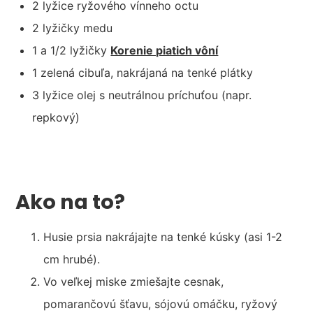
2 lyžice ryžového vínneho octu
2 lyžičky medu
1 a 1/2 lyžičky
Korenie piatich vôní
1 zelená cibuľa, nakrájaná na tenké plátky
3 lyžice olej s neutrálnou príchuťou (napr.
repkový)
Ako na to?
Husie prsia nakrájajte na tenké kúsky (asi 1-2
cm hrubé).
Vo veľkej miske zmiešajte cesnak,
pomarančovú šťavu, sójovú omáčku, ryžový