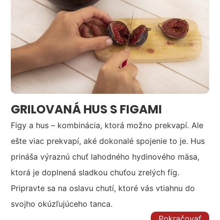
GRILOVANÁ HUS S FIGAMI
Figy a hus – kombinácia, ktorá možno prekvapí. Ale
ešte viac prekvapí, aké dokonalé spojenie to je. Hus
prináša výraznú chuť lahodného hydinového mäsa,
ktorá je doplnená sladkou chuťou zrelých fíg.
Pripravte sa na oslavu chutí, ktoré vás vtiahnu do
svojho okúzľujúceho tanca.
Pokračovať