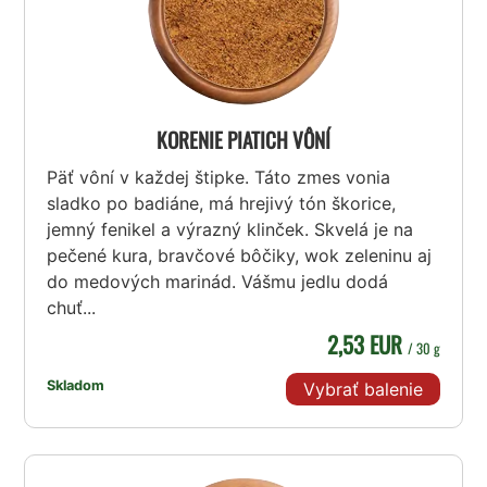
KORENIE PIATICH VÔNÍ
Päť vôní v každej štipke. Táto zmes vonia
sladko po badiáne, má hrejivý tón škorice,
jemný fenikel a výrazný klinček. Skvelá je na
pečené kura, bravčové bôčiky, wok zeleninu aj
do medových marinád. Vášmu jedlu dodá
chuť...
2,53 EUR
/ 30 g
Skladom
Vybrať balenie