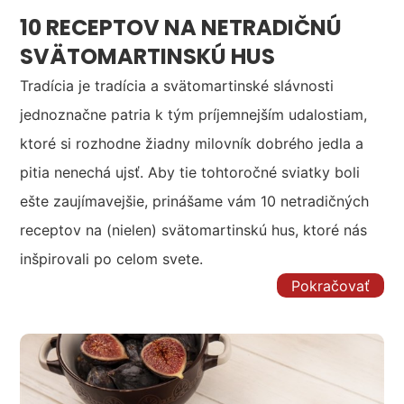
10 RECEPTOV NA NETRADIČNÚ
SVÄTOMARTINSKÚ HUS
Tradícia je tradícia a svätomartinské slávnosti
jednoznačne patria k tým príjemnejším udalostiam,
ktoré si rozhodne žiadny milovník dobrého jedla a
pitia nenechá ujsť. Aby tie tohtoročné sviatky boli
ešte zaujímavejšie, prinášame vám 10 netradičných
receptov na (nielen) svätomartinskú hus, ktoré nás
inšpirovali po celom svete.
Pokračovať