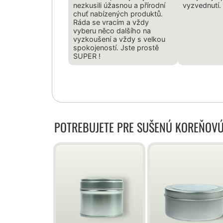
nezkusili úžasnou a přírodní
vyzvednutí. 
chuť nabízených produktů.
Ráda se vracím a vždy
vyberu něco dalšího na
vyzkoušení a vždy s velkou
spokojeností. Jste prostě
SUPER !
POTREBUJETE PRE SUŠENÚ KOREŇOVÚ