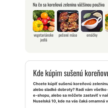
Na čo sa koreňová zelenina väčšinou používa
vegetariánske
pečené mäso
omáčky
jedlá
Kde kúpim sušenú koreňovú
Chcete kúpiť sušenú koreňovú zeleninu, 
alebo sladké dobroty? Radi vám všetko
e-shopu, alebo sa môžete zastaviť v na
Nuselská 10, kde na vás čaká omamná v