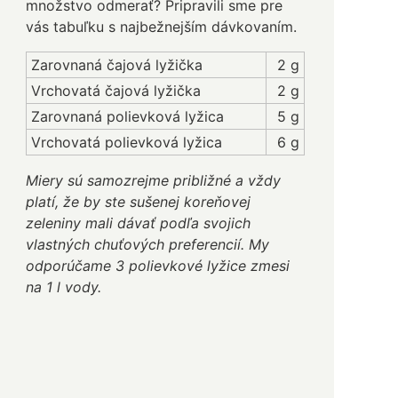
množstvo odmerať? Pripravili sme pre
vás tabuľku s najbežnejším dávkovaním.
Zarovnaná čajová lyžička
2 g
Vrchovatá čajová lyžička
2 g
Zarovnaná polievková lyžica
5 g
Vrchovatá polievková lyžica
6 g
Miery sú samozrejme približné a vždy
platí, že by ste sušenej koreňovej
zeleniny mali dávať podľa svojich
vlastných chuťových preferencií. My
odporúčame 3 polievkové lyžice zmesi
na 1 l vody.