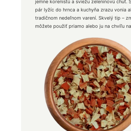
jemne korenistú a sviežu zeleninovú chuť. S
pár lyžíc do hrnca a kuchyňa zrazu vonia a
tradičnom nedeľnom varení. Skvelý tip – z
môžete použiť priamo alebo ju na chvíľu n