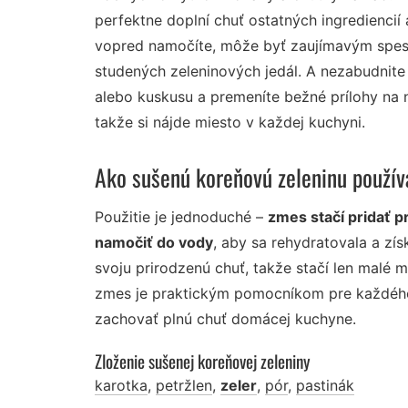
perfektne doplní chuť ostatných ingrediencií
vopred namočíte, môže byť zaujímavým spe
studených zeleninových jedál. A nezabudnit
alebo kuskusu a premeníte bežné prílohy na n
takže si nájde miesto v každej kuchyni.
Ako sušenú koreňovú zeleninu použív
Použitie je jednoduché –
zmes stačí pridať p
namočiť do vody
, aby sa rehydratovala a zí
svoju prirodzenú chuť, takže stačí len malé 
zmes je praktickým pomocníkom pre každého, k
zachovať plnú chuť domácej kuchyne.
Zloženie sušenej koreňovej zeleniny
karotka
,
petržlen
,
zeler
,
pór
,
pastinák