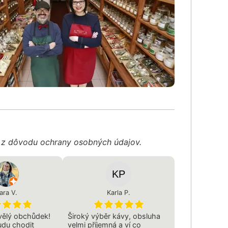
é z dôvodu ochrany osobných údajov.
ara V.
Karla P.
vělý obchůdek!
Široký výběr kávy, obsluha
udu chodit
velmi příjemná a ví co