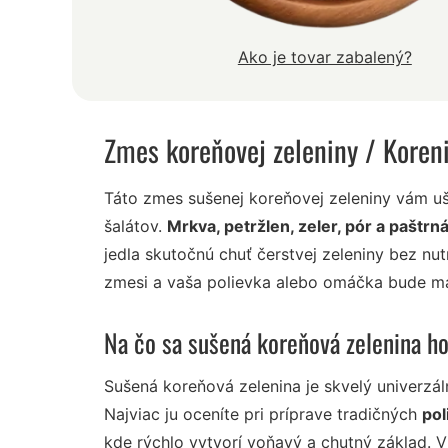
Ako je tovar zabalený?
Zmes koreňovej zeleniny
/ Koren
Táto zmes sušenej koreňovej zeleniny vám uš
šalátov.
Mrkva, petržlen, zeler, pór a paštrn
jedla skutočnú chuť čerstvej zeleniny bez nutn
zmesi a vaša polievka alebo omáčka bude mať
Na čo sa sušená koreňová zelenina h
Sušená koreňová zelenina je skvelý univerzáln
Najviac ju oceníte pri príprave tradičných
pol
kde rýchlo vytvorí voňavý a chutný základ. 