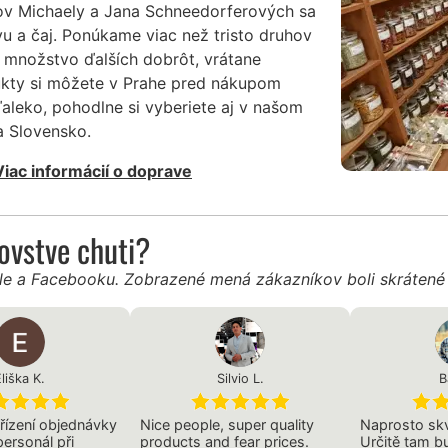
ov Michaely a Jana Schneedorferových sa
vu a čaj. Ponúkame viac než tristo druhov
 množstvo ďalších dobrôt, vrátane
dukty si môžete v Prahe pred nákupom
ďaleko, pohodlne si vyberiete aj v našom
 Slovensko.
Viac informácií o doprave
ľovstve chuti?
gle a Facebooku. Zobrazené mená zákazníkov boli skráten
liška K.
Silvio L.
B
řízení objednávky
Nice people, super quality
Naprosto sk
 personál při
products and fear prices.
Určitě tam b