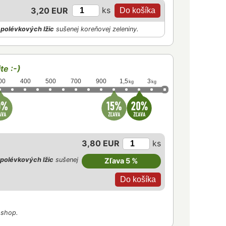
ks
3,20 EUR
polévkových lžic
sušenej koreňovej zeleniny.
te :-)
00
400
500
700
900
1,5
3
kg
kg
3,80 EUR
ks
polévkových lžic
sušenej
Zľava 5 %
-shop.