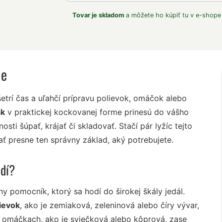
Tovar je skladom
a môžete ho kúpiť tu v e-shope
ie
etrí čas a uľahčí prípravu polievok, omáčok alebo
ák
v praktickej kockovanej forme prinesú do vášho
osti šúpať, krájať či skladovať. Stačí pár lyžíc tejto
 presne ten správny základ, aký potrebujete.
odí?
y pomocník, ktorý sa hodí do širokej škály jedál.
ievok
, ako je zemiaková, zeleninová alebo číry vývar,
V omáčkach, ako je sviečková alebo kôprová, zase