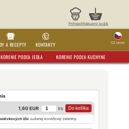
Prihlásiť
Nákupný košík
CZ verze
DY A RECEPTY
KONTAKTY
KORENIE PODĽA JEDLA
KORENIE PODĽA KUCHYNE
nia
ks
1,60 EUR
polévkových lžic
sušenej koreňovej zeleniny.