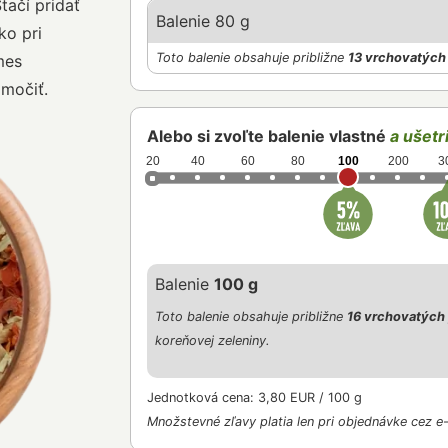
tačí pridať
Balenie 80 g
ko pri
Toto balenie obsahuje približne
13 vrchovatých 
mes
amočiť.
Alebo si zvoľte balenie vlastné
a ušetri
20
40
60
80
100
200
3
Balenie
100 g
Toto balenie obsahuje približne
16 vrchovatých 
koreňovej zeleniny.
Jednotková cena: 3,80 EUR / 100 g
Množstevné zľavy platia len pri objednávke cez e