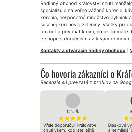
Rodinný obchod Království chuti manžel
špecializuje na voľne vážené korenie, ká
korenia, nespočetné množstvo byliniek a
sušenej koreňovej zeleniny. Všetky pro
pozrieť a privoňať k nim, no ak to máte 
e-shope s doručením až k vám domov na
Kontakty a otváracie hodiny obchodu
|
Čo hovoria zákazníci o Krá
Recenzie sú prevzaté z profilov na Goo
Táňa Ř.
E
Vřele doporučuji Království
Bleskové vy
chuti všem, kdo jste ještě
a nejmilejší