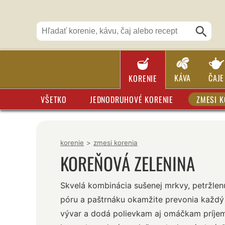
KÁVA
ČAJE
KORENIE
VŠETKO
JEDNODRUHOVÉ KORENIE
ZMESI K
korenie
>
zmesi korenia
KOREŇOVÁ ZELENINA
Skvelá kombinácia sušenej mrkvy, petržlenu
póru a paštrnáku okamžite prevonia každ
vývar a dodá polievkam aj omáčkam príjem