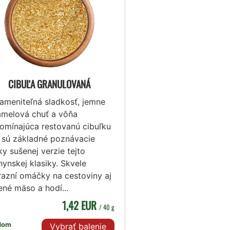
CIBUĽA GRANULOVANÁ
ameniteľná sladkosť, jemne
amelová chuť a vôňa
pomínajúca restovanú cibuľku
o sú základné poznávacie
y sušenej verzie tejto
ynskej klasiky. Skvele
razní omáčky na cestoviny aj
ené mäso a hodí...
1,42 EUR
/ 40 g
dom
Vybrať balenie