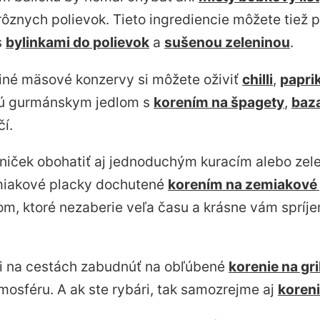
rôznych polievok. Tieto ingrediencie môžete tiež 
s
bylinkami do polievok
a
sušenou zeleninou
.
iné mäsové konzervy si môžete oživiť
chilli
,
papri
anú gurmánskym jedlom s
korením na špagety
,
baz
í.
lniček obohatiť aj jednoduchým kuracím alebo ze
emiakové placky dochutené
korením na zemiakové
m, ktoré nezaberie veľa času a krásne vám spríj
 na cestách zabudnúť na obľúbené
korenie na gr
osféru. A ak ste rybári, tak samozrejme aj
koreni