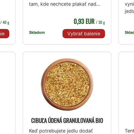
tam, kde nechcete plakať nad...
vyn
jedl
R
0,93 EUR
/ 40 g
/ 30 g
Skladom
Skla
ie
Vybrať balenie
CIBUĽA ÚDENÁ GRANULOVANÁ BIO
Keď potrebujete jedlu dodať
Ten