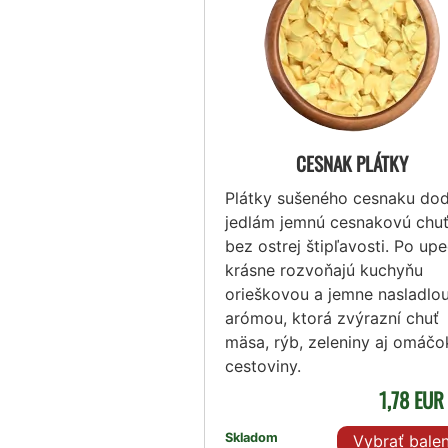
CESNAK PLÁTKY
Plátky sušeného cesnaku dod
jedlám jemnú cesnakovú chu
bez ostrej štipľavosti. Po up
krásne rozvoňajú kuchyňu
orieškovou a jemne nasladlo
arómou, ktorá zvýrazní chuť
mäsa, rýb, zeleniny aj omáčo
cestoviny.
1,78 EU
Skladom
Vybrať balen