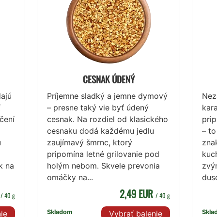
CESNAK ÚDENÝ
ajú
Príjemne sladký a jemne dymový
Nez
ť
– presne taký vie byť údený
kar
ečení
cesnak. Na rozdiel od klasického
pri
cesnaku dodá každému jedlu
– t
u
zaujímavý šmrnc, ktorý
znak
pripomína letné grilovanie pod
kuch
k na
holým nebom. Skvele prevonia
zvý
omáčky na...
dus
R
2,49 EUR
/ 40 g
/ 40 g
Skladom
Skla
ie
Vybrať balenie