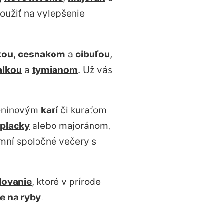
použiť na vylepšenie
kou
,
cesnakom
a
cibuľou
,
alkou
a
tymianom
. Už vás
leninovým
karí
či kuraťom
 placky
alebo majoránom,
emní spoločné večery s
ilovanie
, ktoré v prírode
e na ryby
.