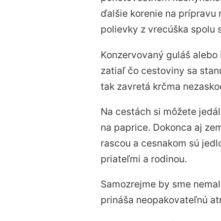
ďalšie korenie na prípravu 
polievky z vrecúška spolu 
Konzervovaný guláš alebo 
zatiaľ čo cestoviny sa st
tak zavretá krčma nezaskoč
Na cestách si môžete jedá
na paprice. Dokonca aj z
rascou a cesnakom sú jedlo
priateľmi a rodinou.
Samozrejme by sme nemali
prináša neopakovateľnú atm