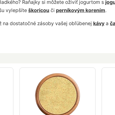
ladkého? Raňajky si môžete oživiť jogurtom s
jog
šu vylepšíte
škoricou
či
perníkovým korením
.
ež na dostatočné zásoby vašej obľúbenej
kávy
a
ča