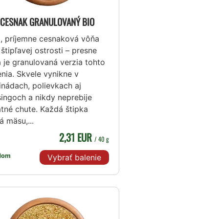
CESNAK GRANULOVANÝ BIO
á, príjemne cesnaková vôňa
štipľavej ostrosti – presne
 je granulovaná verzia tohto
nia. Skvele vynikne v
inádach, polievkach aj
singoch a nikdy neprebije
atné chute. Každá štipka
 mäsu,...
2,31 EUR
/ 40 g
dom
Vybrať balenie