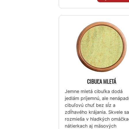
CIBUĽA MLETÁ
Jemne mletá cibuľka dodá
jedlám príjemnú, ale nenápa
cibuľovú chuť bez sĺz a
zdĺhavého krájania. Skvele sa
rozmieša v hladkých omáčka
nátierkach aj mäsových