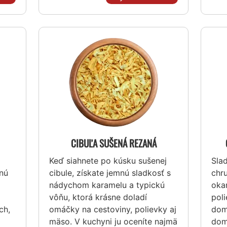
CIBUĽA SUŠENÁ REZANÁ
Keď siahnete po kúsku sušenej
Sla
dnú
cibule, získate jemnú sladkosť s
chr
nádychom karamelu a typickú
oka
vôňu, ktorá krásne doladí
pol
ch,
omáčky na cestoviny, polievky aj
dom
mäso. V kuchyni ju oceníte najmä
dom