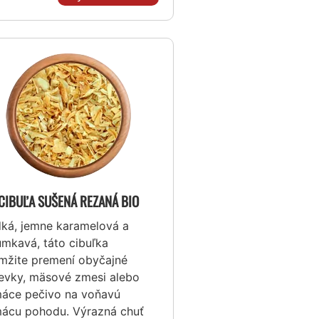
CIBUĽA SUŠENÁ REZANÁ BIO
dká, jemne karamelová a
umkavá, táto cibuľka
mžite premení obyčajné
ievky, mäsové zmesi alebo
áce pečivo na voňavú
ácu pohodu. Výrazná chuť