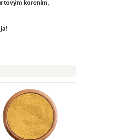
urtovým korením
,
ja
!