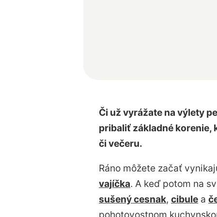
Či už vyrážate na výlety p
pribaliť základné korenie
či večeru.
Ráno môžete začať vynikaj
vajíčka
. A keď potom na sv
sušený cesnak
,
cibule
a
č
pohotovostnom kuchynskom