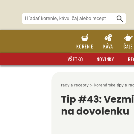
KORENIE
KÁVA
ČAJE
VŠETKO
NOVINKY
RE
rady a recepty
>
korenárske tipy a ra
Tip #43: Vezmi
na dovolenku