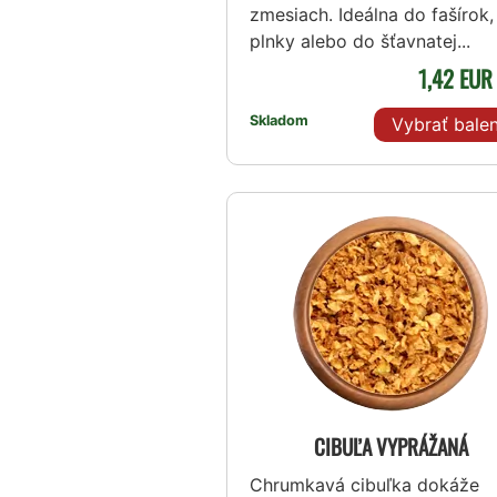
zmesiach. Ideálna do fašírok,
plnky alebo do šťavnatej...
1,42 EU
Skladom
Vybrať balen
CIBUĽA VYPRÁŽANÁ
Chrumkavá cibuľka dokáže