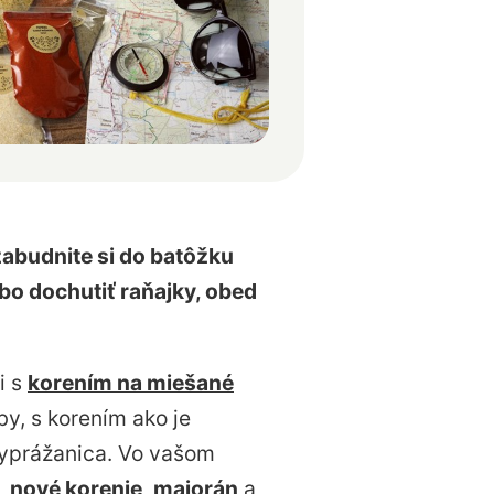
zabudnite si do batôžku
bo dochutiť raňajky, obed
i s
korením na miešané
by, s korením ako je
vyprážanica. Vo vašom
,
nové korenie
,
majorán
a