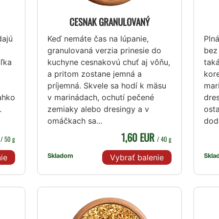
CESNAK GRANULOVANÝ
dajú
Keď nemáte čas na lúpanie,
Pln
granulovaná verzia prinesie do
bez 
uľka
kuchyne cesnakovú chuť aj vôňu,
taká
a pritom zostane jemná a
kore
príjemná. Skvele sa hodí k mäsu
mar
ahko
v marinádach, ochutí pečené
dre
.
zemiaky alebo dresingy a v
ost
omáčkach sa...
dodá
R
1,60 EUR
/ 50 g
/ 40 g
Skladom
Skla
ie
Vybrať balenie