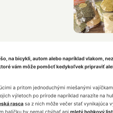
ešo, na bicykli, autom alebo napríklad vlakom, ne
, ktoré vám môže pomôcť kedykoľvek pripraviť ale
úcimi a pritom jednoduchými miešanými vajíčkam
ojich výletoch po prírode napríklad narazíte na hu
eská rasca
sa z nich môže večer stať vynikajúca 
 balíčku by nemal chýbať ani
mletý bobkový list