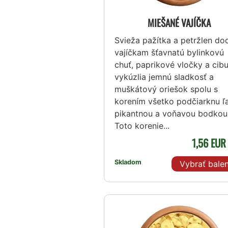
MIEŠANÉ VAJÍČKA
Svieža pažítka a petržlen do
vajíčkam šťavnatú bylinkovú
chuť, paprikové vločky a cib
vykúzlia jemnú sladkosť a
muškátový oriešok spolu s
korením všetko podčiarknu ľ
pikantnou a voňavou bodkou
Toto korenie...
1,56 EU
Skladom
Vybrať balen