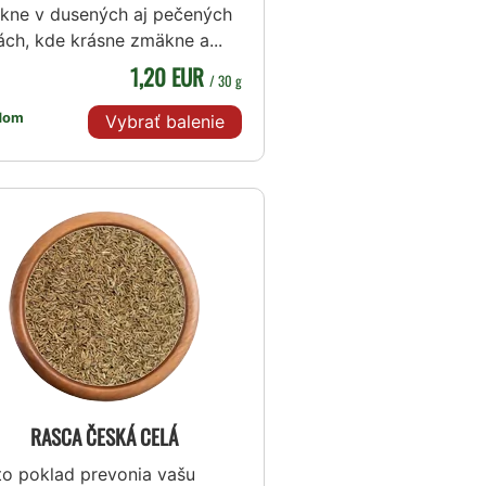
ikne v dusených aj pečených
ách, kde krásne zmäkne a...
1,20 EUR
/ 30 g
dom
Vybrať balenie
RASCA ČESKÁ CELÁ
to poklad prevonia vašu