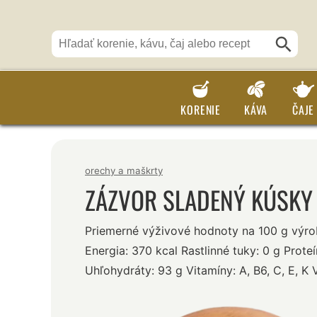
KORENIE
KÁVA
ČAJE
orechy a maškrty
ZÁZVOR SLADENÝ KÚSKY
Priemerné výživové hodnoty na 100 g výr
Energia: 370 kcal Rastlinné tuky: 0 g Proteí
Uhľohydráty: 93 g Vitamíny: A, B6, C, E, K V