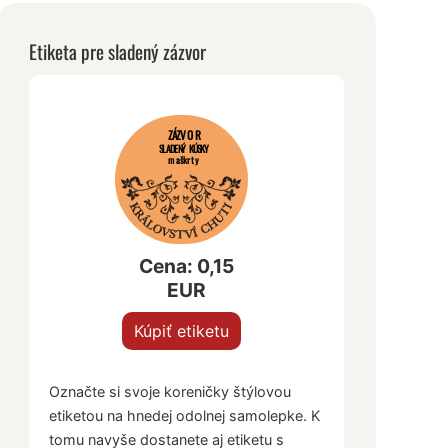
Etiketa pre sladený zázvor
ZÁZVOR
SLADENÝ KÚSKY
maškrty
Cena: 0,15
EUR
Kúpiť etiketu
Označte si svoje koreničky štýlovou
etiketou na hnedej odolnej samolepke. K
tomu navyše dostanete aj etiketu s