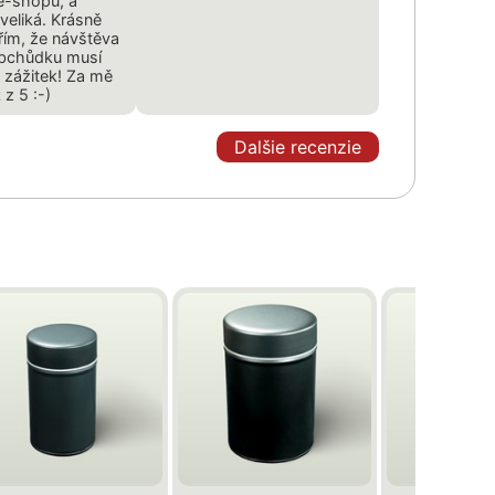
 e-shopu, a
veliká. Krásně
řím, že návštěva
bchůdku musí
 zážitek! Za mě
z 5 :-)
Dalšie recenzie