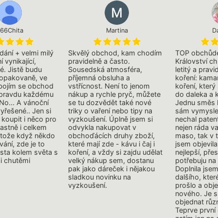
66Chita
Martina
D
dání + velmi milý
Skvělý obchod, kam chodím
TOP obchůde
í vynikající,
pravidelně a často.
Království ch
é. Jistě budu
Sousedská atmosféra,
letitý a pravi
 opakovaně, ve
příjemná obsluha a
koření: kama
ebojím se obchod
vstřícnost. Není to jenom
koření, kter
opravdu každému
nákup a rychle pryč, můžete
do daleka a 
No... A vánoční
se tu dozvědět také nové
Jednu směs 
yřešené.. Jen si
triky o vaření nebo tipy na
sám vymyslel
koupit i něco pro
vyzkoušení. Úplně jsem si
nechal paten
lastně i celkem
odvykla nakupovat v
nejen ráda va
otože když někdo
obchoďácích druhy zboží,
maso, tak v
vání, zde je to
které mají zde - kávu i čaj i
jsem objevila
sta kolem světa s
koření, a vždy si zajdu udělat
nejlepší, pře
i chutěmi
velký nákup sem, dostanu
potřebuju na 
pak jako dáreček i nějakou
Doplnila jse
sladkou novinku na
dalšího, kte
vyzkoušení.
prošlo a obj
nového. Je s
objednat růz
Teprve první