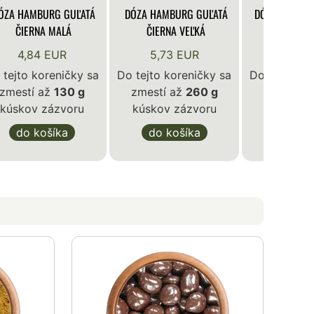
ÓZA HAMBURG GUĽATÁ
DÓZA HAMBURG GUĽATÁ
DÓZA KLASIK
ČIERNA MALÁ
ČIERNA VEĽKÁ
BIE
4,84 EUR
5,73 EUR
4,84 
 tejto koreničky sa
Do tejto koreničky sa
Do tejto ko
zmestí až
130 g
zmestí až
260 g
zmestí a
kúskov zázvoru
kúskov zázvoru
kúskov z
do košíka
do košíka
do ko