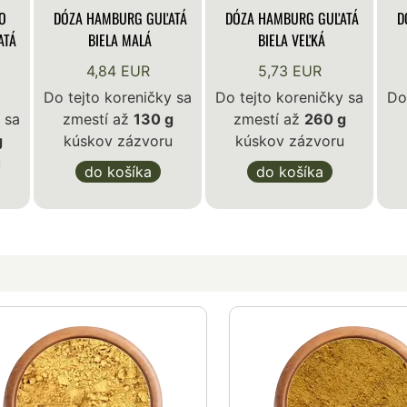
O
DÓZA HAMBURG GUĽATÁ
DÓZA HAMBURG GUĽATÁ
D
ATÁ
BIELA MALÁ
BIELA VEĽKÁ
4,84 EUR
5,73 EUR
Do tejto koreničky sa
Do tejto koreničky sa
Do
 sa
zmestí až
130 g
zmestí až
260 g
g
kúskov zázvoru
kúskov zázvoru
u
do košíka
do košíka