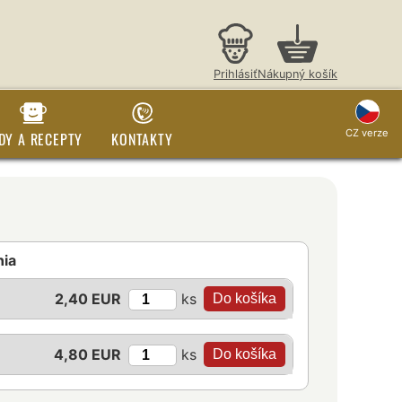
Prihlásiť
Nákupný košík
CZ verze
DY A RECEPTY
KONTAKTY
nia
ks
2,40 EUR
ks
4,80 EUR