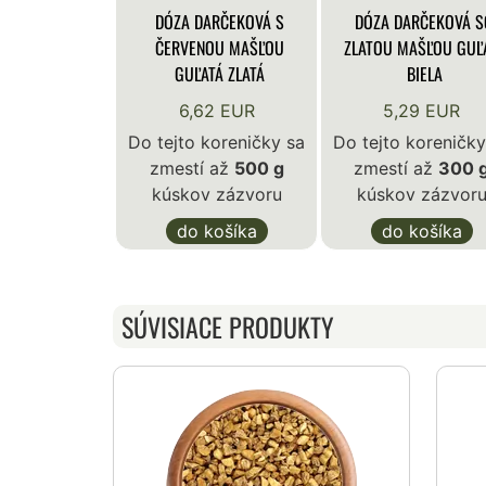
DÓZA DARČEKOVÁ S
DÓZA DARČEKOVÁ S
ČERVENOU MAŠĽOU
ZLATOU MAŠĽOU GUĽ
GUĽATÁ ZLATÁ
BIELA
6,62 EUR
5,29 EUR
Do tejto koreničky sa
Do tejto koreničky
zmestí až
500 g
zmestí až
300 
kúskov zázvoru
kúskov zázvor
do košíka
do košíka
SÚVISIACE PRODUKTY