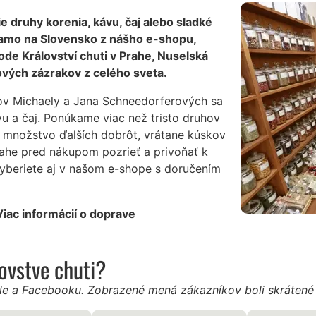
ie druhy korenia, kávu, čaj alebo sladké
iamo na Slovensko z nášho e-shopu,
de Království chuti v Prahe, Nuselská
vých zázrakov z celého sveta.
ov Michaely a Jana Schneedorferových sa
vu a čaj. Ponúkame viac než tristo druhov
a množstvo ďalších dobrôt, vrátane kúskov
ahe pred nákupom pozrieť a privoňať k
vyberiete aj v našom e-shope s doručením
Viac informácií o doprave
ľovstve chuti?
gle a Facebooku. Zobrazené mená zákazníkov boli skráten