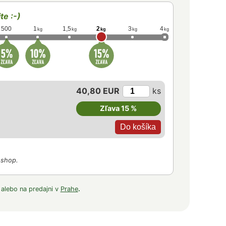
te :-)
500
1
1,5
2
3
4
kg
kg
kg
kg
kg
40,80 EUR
ks
Zľava 15 %
-shop.
 alebo na predajni v
Prahe
.