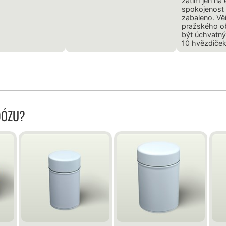
zatím jen na
spokojenost 
zabaleno. Vě
pražského o
být úchvatný
10 hvězdiček 
DÓZU?