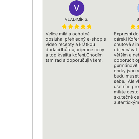
VLADIMÍR S.
6
Velice milá a ochotná
Expresní do
obsluha, přehledný e-shop s
dárek! Kořen
video recepty a krátkou
chuťově siln
dodací lhůtou,příjemné ceny
objednávat
a top kvalita koření.Chodím
větším a n
tam rád a doporučuji všem.
doporučit 
gurmánovi! 
dárky jsou v
budu muset 
sebe.. Ale v
ušetřím, pr
miluje cesto
skutečně ce
autentickým