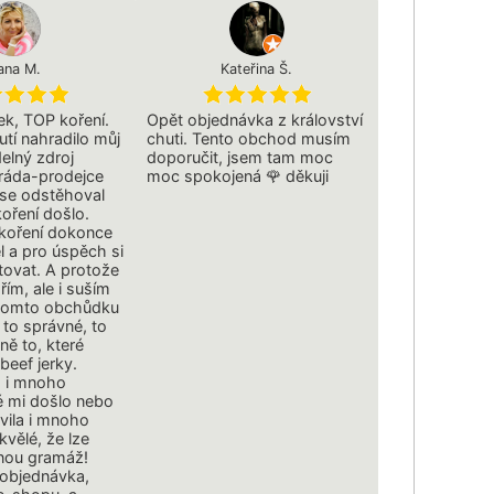
ana M.
Kateřina Š.
k, TOP koření.
Opět objednávka z království
utí nahradilo můj
chuti. Tento obchod musím
delný zdroj
doporučit, jsem tam moc
ráda-prodejce
moc spokojená 🌹 děkuji
ý se odstěhoval
koření došlo.
koření dokonce
 a pro úspěch si
tovat. A protože
řím, ale i suším
 tomto obchůdku
 to správné, to
sně to, které
beef jerky.
m i mnoho
ré mi došlo nebo
evila i mnoho
kvělé, že lze
nou gramáž!
 objednávka,