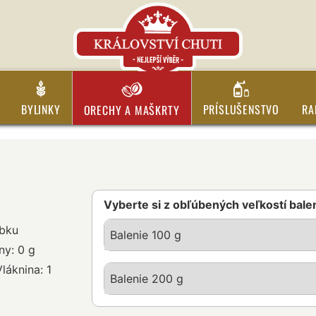
BYLINKY
PRÍSLUŠENSTVO
RA
ORECHY A MAŠKRTY
Vyberte si z obľúbených veľkostí bale
obku
Balenie 100 g
ny: 0 g
láknina: 1
Balenie 200 g