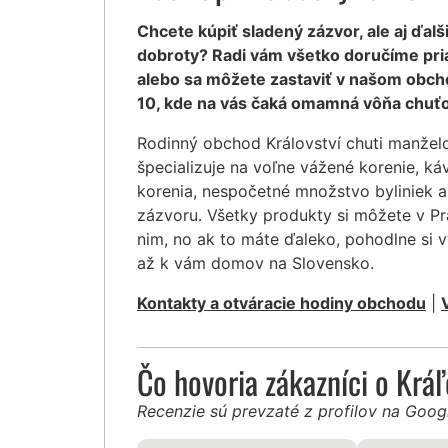
Chcete kúpiť sladený zázvor, ale aj ďalš
dobroty? Radi vám všetko doručíme pr
alebo sa môžete zastaviť v našom obcho
10, kde na vás čaká omamná vôňa chuťo
Rodinný obchod Království chuti manžel
špecializuje na voľne vážené korenie, ká
korenia, nespočetné množstvo byliniek 
zázvoru. Všetky produkty si môžete v Pr
nim, no ak to máte ďaleko, pohodlne si 
až k vám domov na Slovensko.
Kontakty a otváracie hodiny obchodu
|
Čo hovoria zákazníci o Krá
Recenzie sú prevzaté z profilov na Goo