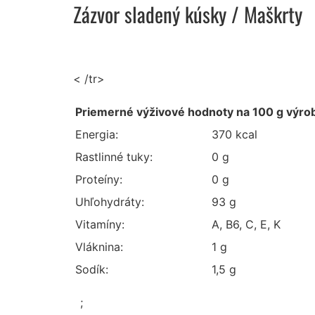
Zázvor sladený kúsky
/ Maškrty
< /tr>
Priemerné výživové hodnoty na 100 g výro
Energia:
370 kcal
Rastlinné tuky:
0 g
Proteíny:
0 g
Uhľohydráty:
93 g
Vitamíny:
A, B6, C, E, K
Vláknina:
1 g
Sodík:
1,5 g
;