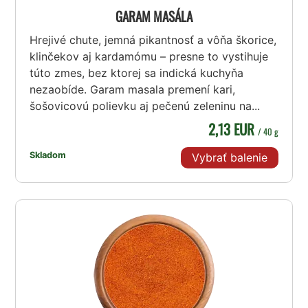
GARAM MASÁLA
Hrejivé chute, jemná pikantnosť a vôňa škorice,
klinčekov aj kardamómu – presne to vystihuje
túto zmes, bez ktorej sa indická kuchyňa
nezaobíde. Garam masala premení kari,
šošovicovú polievku aj pečenú zeleninu na...
2,13 EUR
/ 40 g
Skladom
Vybrať balenie