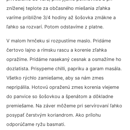
zníženej teplote za občasného miešania zľahka
varíme približne 3/4 hodiny až šošovka zmäkne a
ľahko sa rozvarí. Potom odstavíme z platne.
V malom hrnčeku si rozpustíme maslo. Pridáme
čertovo lajno a rímsku rascu a korenie zľahka
opražíme. Pridáme nasekaný cesnak a osmažíme ho
dozlatista. Prisypeme chilli, papriku a garam masála.
Všetko rýchlo zamiešame, aby sa nám zmes
nepripálila. Hotovú opraženú zmes korenia vlejeme
do panvice so šošovkou a špenátom a dôkladne
premiešame. Na záver môžeme pri servírovaní ľahko
posypať čerstvým koriandrom. Ako prílohu
odporúčame ryžu basmati.