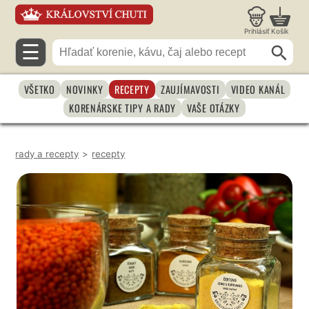
Prihlásiť
Košík
☰
VŠETKO
NOVINKY
RECEPTY
ZAUJÍMAVOSTI
VIDEO KANÁL
KORENÁRSKE TIPY A RADY
VAŠE OTÁZKY
rady a recepty
>
recepty