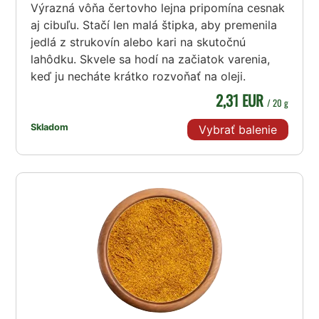
Výrazná vôňa čertovho lejna pripomína cesnak
aj cibuľu. Stačí len malá štipka, aby premenila
jedlá z strukovín alebo kari na skutočnú
lahôdku. Skvele sa hodí na začiatok varenia,
keď ju necháte krátko rozvoňať na oleji.
2,31 EUR
/ 20 g
Skladom
Vybrať balenie