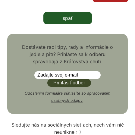
späť
Dostávate radi tipy, rady a informácie o
jedle a pití? Prihláste sa k odberu
spravodaja z Kráľovstva chuti.
Odoslaním formulára súhlasíte so
spracovaním
osobných údajov
.
Sledujte nás na sociálnych sieť ach, nech vám nič
neunikne :-)