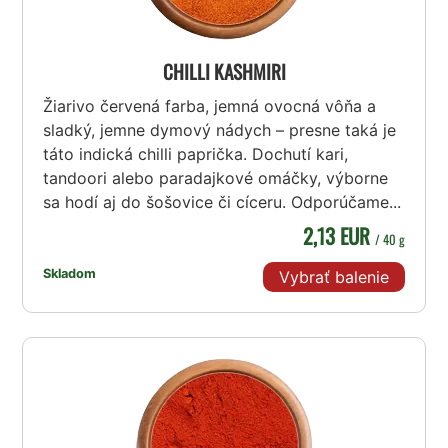
CHILLI KASHMIRI
Žiarivo červená farba, jemná ovocná vôňa a
sladký, jemne dymový nádych – presne taká je
táto indická chilli paprička. Dochutí kari,
tandoori alebo paradajkové omáčky, výborne
sa hodí aj do šošovice či cíceru. Odporúčame...
2,13 EUR
/ 40 g
Skladom
Vybrať balenie