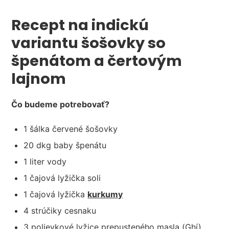
Recept na indickú
variantu šošovky so
špenátom a čertovým
lajnom
Čo budeme potrebovať?
1 šálka červené šošovky
20 dkg baby špenátu
1 liter vody
1 čajová lyžička soli
1 čajová lyžička
kurkumy
4 strúčiky cesnaku
3 polievkové lyžice prepusteného masla (Ghí)