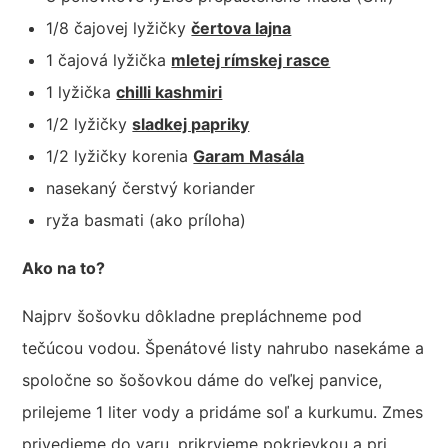
1/8 čajovej lyžičky
čertova lajna
1 čajová lyžička
mletej rímskej rasce
1 lyžička
chilli kashmiri
1/2 lyžičky
sladkej papriky
1/2 lyžičky korenia
Garam Masála
nasekaný čerstvý koriander
ryža basmati (ako príloha)
Ako na to?
Najprv šošovku dôkladne prepláchneme pod
tečúcou vodou. Špenátové listy nahrubo nasekáme a
spoločne so šošovkou dáme do veľkej panvice,
prilejeme 1 liter vody a pridáme soľ a kurkumu. Zmes
privedieme do varu, prikryjeme pokrievkou a pri