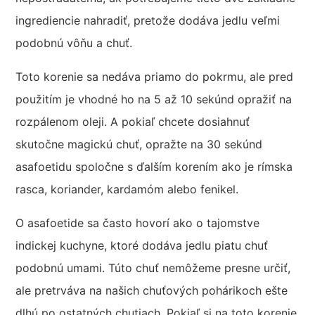
ingrediencie nahradiť, pretože dodáva jedlu veľmi
podobnú vôňu a chuť.
Toto korenie sa nedáva priamo do pokrmu, ale pred
použitím je vhodné ho na 5 až 10 sekúnd opražiť na
rozpálenom oleji. A pokiaľ chcete dosiahnuť
skutočne magickú chuť, opražte na 30 sekúnd
asafoetidu spoločne s ďalším korením ako je rímska
rasca, koriander, kardamóm alebo fenikel.
O asafoetide sa často hovorí ako o tajomstve
indickej kuchyne, ktoré dodáva jedlu piatu chuť
podobnú umami. Túto chuť nemôžeme presne určiť,
ale pretrváva na našich chuťových pohárikoch ešte
dlhú po ostatných chutiach. Pokiaľ si na toto korenie