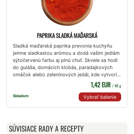
PAPRIKA SLADKÁ MAĎARSKÁ
Sladká maďarská paprika prevonia kuchyňu
jemne sladkastou arómou a dodá vašim jedlám
sýtočervenú farbu aj plnú chuť. Skvele sa hodí
do guláša, domácich klobás, paradajkových
omáčok alebo zeleninových jedál, kde vytvorí...
1,42 EUR
/ 40 g
Skladom
Vybrať balenie
SÚVISIACE RADY A RECEPTY