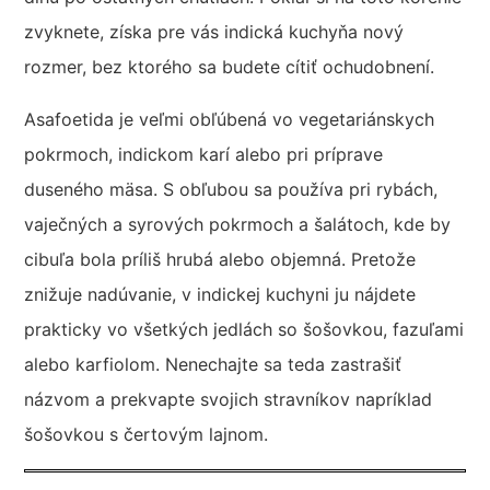
zvyknete, získa pre vás indická kuchyňa nový
rozmer, bez ktorého sa budete cítiť ochudobnení.
Asafoetida je veľmi obľúbená vo vegetariánskych
pokrmoch, indickom karí alebo pri príprave
duseného mäsa. S obľubou sa používa pri rybách,
vaječných a syrových pokrmoch a šalátoch, kde by
cibuľa bola príliš hrubá alebo objemná. Pretože
znižuje nadúvanie, v indickej kuchyni ju nájdete
prakticky vo všetkých jedlách so šošovkou, fazuľami
alebo karfiolom. Nenechajte sa teda zastrašiť
názvom a prekvapte svojich stravníkov napríklad
šošovkou s čertovým lajnom.