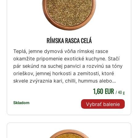
RÍMSKA RASCA CELÁ
Teplá, jemne dymová vôňa rímskej rasce
okamžite pripomenie exotické kuchyne. Stačí
pár sekúnd na suchej panvici a rozvinú sa tóny
orieškov, jemnej horkosti a zemitosti, ktoré
skvele zvýraznia kari, chilli, hummus alebo...
1,60 EUR
/ 40 g
Skladom
Vybrať balenie