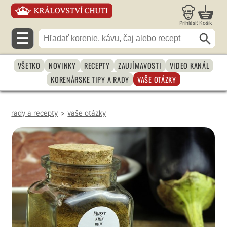
Prihlásiť
Košík
☰
VŠETKO
NOVINKY
RECEPTY
ZAUJÍMAVOSTI
VIDEO KANÁL
KORENÁRSKE TIPY A RADY
VAŠE OTÁZKY
rady a recepty
>
vaše otázky