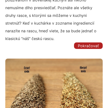
používanom v slovenskej kuchyni asi nikoho
nemusíme dlho presviedčať. Poznáte ale všetky
druhy rasce, s ktorými sa môžeme v kuchyni
stretnúť? Keď v kuchárke v zozname ingrediencií
narazíte na rascu, hneď viete, že sa bude jednať o
klasickú "náš" českú rascu.
Pokračovať