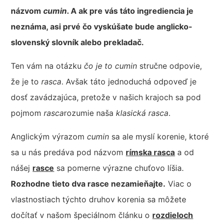
názvom
cumin
. A ak pre vás táto ingrediencia je
neznáma, asi prvé čo vyskúšate bude anglicko-
slovenský slovník alebo prekladač.
Ten vám na otázku
čo je to cumin
stručne odpovie,
že je to
rasca
. Avšak táto jednoduchá odpoveď je
dosť zavádzajúca, pretože v našich krajoch sa pod
pojmom
rasca
rozumie naša
klasická rasca
.
Anglickým výrazom
cumin
sa ale myslí korenie, ktoré
sa u nás predáva pod názvom
rímska rasca
a od
nášej
rasce
sa pomerne výrazne chuťovo líšia.
Rozhodne tieto dva rasce nezamieňajte.
Viac o
vlastnostiach týchto druhov korenia sa môžete
dočítať v našom špeciálnom článku o
rozdieloch