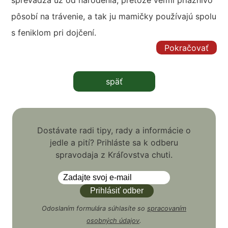
sprevádza už od narodenia, pretože veľmi priaznivo
pôsobí na trávenie, a tak ju mamičky používajú spolu
s feniklom pri dojčení.
Pokračovať
späť
Dostávate radi tipy, rady a informácie o
jedle a pití? Prihláste sa k odberu
spravodaja z Kráľovstva chuti.
Odoslaním formulára súhlasíte so
spracovaním
osobných údajov
.