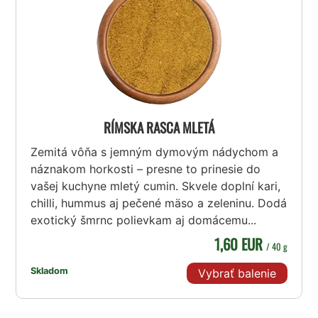
RÍMSKA RASCA MLETÁ
Zemitá vôňa s jemným dymovým nádychom a
náznakom horkosti – presne to prinesie do
vašej kuchyne mletý cumin. Skvele doplní kari,
chilli, hummus aj pečené mäso a zeleninu. Dodá
exotický šmrnc polievkam aj domácemu...
1,60 EUR
/ 40 g
Skladom
Vybrať balenie