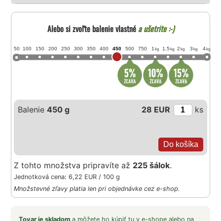
Alebo si zvoľte balenie vlastné
a ušetrite :-)
50
100
150
200
250
300
350
400
450
500
750
1
1,5
2
3
4
kg
kg
kg
kg
kg
Balenie
450 g
28 EUR
ks
Z tohto množstva pripravíte až
225 šálok
.
Jednotková cena: 6,22 EUR / 100 g
Množstevné zľavy platia len pri objednávke cez e-shop.
Tovar je skladom
a môžete ho kúpiť tu v e-shope alebo na