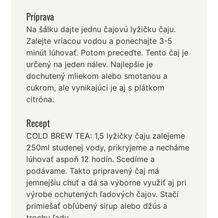
Príprava
Na šálku dajte jednu čajovú lyžičku čaju.
Zalejte vriacou vodou a ponechajte 3-5
minút lúhovať. Potom preceďte. Tento čaj je
určený na jeden nálev. Najlepšie je
dochutený mliekom alebo smotanou a
cukrom, ale vynikajúci je aj s plátkom
citróna.
Recept
COLD BREW TEA: 1,5 lyžičky čaju zalejeme
250ml studenej vody, prikryjeme a necháme
lúhovať aspoň 12 hodín. Scedíme a
podávame. Takto pripravený čaj má
jemnejšiu chuť a dá sa výborne využiť aj pri
výrobe ochutených ľadových čajov. Stačí
primiešať obľúbený sirup alebo džús a
trochu ľadu.