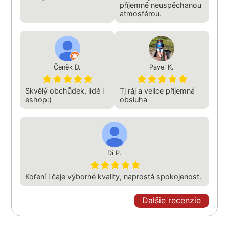
příjemně neuspěchanou
atmosférou.
Čeněk D.
Pavel K.
Skvělý obchůdek, lidé i
Tj ráj a velice příjemná
eshop:)
obsluha
Di P.
Koření i čaje výborné kvality, naprostá spokojenost.
Dalšie recenzie