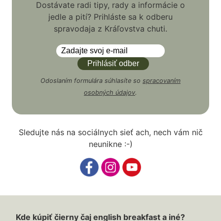
Dostávate radi tipy, rady a informácie o
jedle a pití? Prihláste sa k odberu
spravodaja z Kráľovstva chuti.
Odoslaním formulára súhlasíte so
spracovaním
osobných údajov
.
Sledujte nás na sociálnych sieť ach, nech vám nič
neunikne :-)
Kde kúpiť čierny čaj english breakfast a iné?