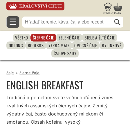
Prihlásiť
Košík
☰
VŠETKO
ČIERNE ČAJE
ZELENÉ ČAJE
BIELE A ŽLTÉ ČAJE
OOLONG
ROOIBOS
YERBA MATE
OVOCNÉ ČAJE
BYLINKOVÉ
ČAJOVÉ SADY
čaje
>
čierne čaje
ENGLISH BREAKFAST
Tradičná a po celom svete veľmi obľúbená zmes
kvalitných assamských čiernych čajov. Zemitý,
výdatný čaj, často dochucovaný mliekom či
smotanou. Obsah kofeínu: vysoký