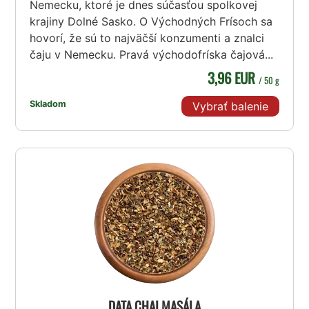
Nemecku, ktoré je dnes súčasťou spolkovej
krajiny Dolné Sasko. O Východných Frísoch sa
hovorí, že sú to najväčší konzumenti a znalci
čaju v Nemecku. Pravá východofríska čajová...
3,96 EUR
/ 50 g
Skladom
Vybrať balenie
DATA CHAI MASÁLA