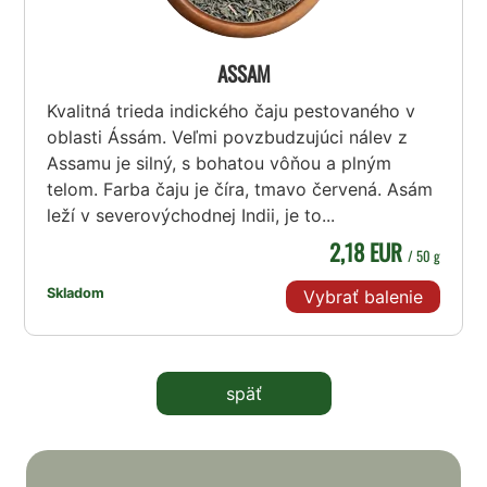
ASSAM
Kvalitná trieda indického čaju pestovaného v
oblasti Ássám. Veľmi povzbudzujúci nálev z
Assamu je silný, s bohatou vôňou a plným
telom. Farba čaju je číra, tmavo červená. Asám
leží v severovýchodnej Indii, je to...
2,18 EUR
/ 50 g
Skladom
Vybrať balenie
späť