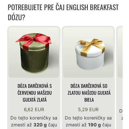
POTREBUJETE PRE ČAJ ENGLISH BREAKFAST
DÓZU?
DÓZA DARČEKOVÁ S
DÓZA DARČEKOVÁ SO
DÓ
ČERVENOU MAŠĽOU
ZLATOU MAŠĽOU GUĽATÁ
GUĽATÁ ZLATÁ
BIELA
6,62 EUR
5,29 EUR
Do t
Do tejto koreničky sa
Do tejto koreničky sa
zme
zmestí až
320 g
čaju
zmestí až
190 g
čaju
En