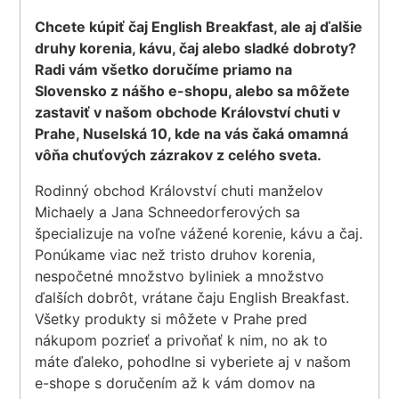
Chcete kúpiť čaj English Breakfast, ale aj ďalšie
druhy korenia, kávu, čaj alebo sladké dobroty?
Radi vám všetko doručíme priamo na
Slovensko z nášho e-shopu, alebo sa môžete
zastaviť v našom obchode Království chuti v
Prahe, Nuselská 10, kde na vás čaká omamná
vôňa chuťových zázrakov z celého sveta.
Rodinný obchod Království chuti manželov
Michaely a Jana Schneedorferových sa
špecializuje na voľne vážené korenie, kávu a čaj.
Ponúkame viac než tristo druhov korenia,
nespočetné množstvo byliniek a množstvo
ďalších dobrôt, vrátane čaju English Breakfast.
Všetky produkty si môžete v Prahe pred
nákupom pozrieť a privoňať k nim, no ak to
máte ďaleko, pohodlne si vyberiete aj v našom
e-shope s doručením až k vám domov na