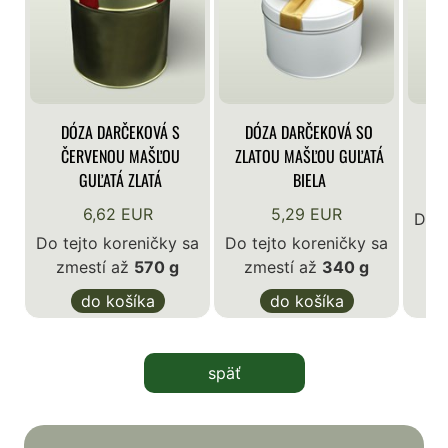
DÓZA DARČEKOVÁ S
DÓZA DARČEKOVÁ SO
DÓ
ČERVENOU MAŠĽOU
ZLATOU MAŠĽOU GUĽATÁ
GUĽATÁ ZLATÁ
BIELA
6,62 EUR
5,29 EUR
Do t
Do tejto koreničky sa
Do tejto koreničky sa
z
zmestí až
570 g
zmestí až
340 g
do košíka
do košíka
späť