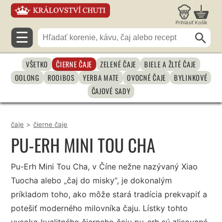
Prihlásiť
Košík
☰
VŠETKO
ČIERNE ČAJE
ZELENÉ ČAJE
BIELE A ŽLTÉ ČAJE
OOLONG
ROOIBOS
YERBA MATE
OVOCNÉ ČAJE
BYLINKOVÉ
ČAJOVÉ SADY
čaje
>
čierne čaje
PU-ERH MINI TOU CHA
Pu-Erh Mini Tou Cha, v Číne nežne nazývaný Xiao
Tuocha alebo „čaj do misky“, je dokonalým
príkladom toho, ako môže stará tradícia prekvapiť a
potešiť moderného milovníka čaju. Lístky tohto
vysoko kvalitného čierneho čaju pu-erh sú zlisované