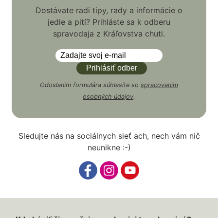
Dostávate radi tipy, rady a informácie o
jedle a pití? Prihláste sa k odberu
spravodaja z Kráľovstva chuti.
Odoslaním formulára súhlasíte so
spracovaním
osobných údajov
.
Sledujte nás na sociálnych sieť ach, nech vám nič
neunikne :-)