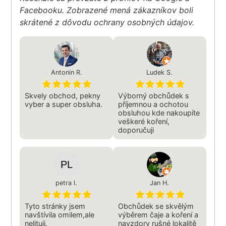
Facebooku. Zobrazené mená zákazníkov boli
skrátené z dôvodu ochrany osobných údajov.
Antonin R.
Ludek S.
Skvely obchod, pekny
Výborný obchůdek s
vyber a super obsluha.
příjemnou a ochotou
obsluhou kde nakoupíte
veškeré koření,
doporučuji
petra l.
Jan H.
Tyto stránky jsem
Obchůdek se skvělým
navštívila omilem,ale
výběrem čaje a koření a
nelituji.
navzdory rušné lokalitě