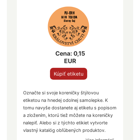
PU-ERH
MINI TOU CHA
čierny čaj
Cena: 0,15
EUR
Kúpiť etiketu
Označte si svoje koreničky štýlovou
etiketou na hnedej odolnej samolepke. K
tomu navyše dostanete aj etiketu s popisom
a zložením, ktorú tiež môžete na koreničky
nalepiť. Alebo si z týchto etikiet vytvorte
vlastný katalóg obľúbených produktov.