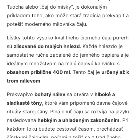
Tuocha alebo „čaj do misky“, je dokonalým
príkladom toho, ako môže stará tradícia prekvapiť a
potešiť moderného milovníka čaju.
Lístky tohto vysoko kvalitného čierneho čaju pu-erh
sú
zlisované do malých hniezd
. Každé hniezdo je
samostatne ručne zabalené do jemného papiera a je
ideálnym množstvom na malú čajovú kanvičku s
obsahom približne 400 ml
. Tento čaj je
určený až k
trom nálevom
.
Prekvapivo
bohatý nálev
sa otvára v
hlboké a
sladkasté tóny
, ktoré vám pripomenú dávne čajové
rituály starej Číny. Plná chuť čaju sa rozvíja na jazyku
nasledovaná
hebkým a uhladeným zakončením
. Pri
každom loku budete cestovať časom, prechádzať
čínskymi čajovými poľami a tešiť sa z tradičného