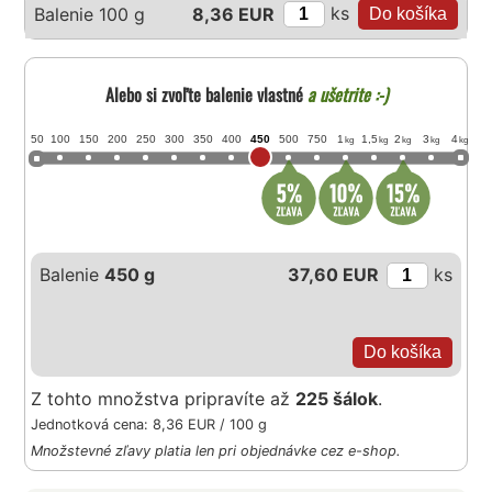
ks
Balenie 100 g
8,36 EUR
Alebo si zvoľte balenie vlastné
a ušetrite :-)
50
100
150
200
250
300
350
400
450
500
750
1
1,5
2
3
4
kg
kg
kg
kg
kg
Balenie
450 g
37,60 EUR
ks
Z tohto množstva pripravíte až
225 šálok
.
Jednotková cena: 8,36 EUR / 100 g
Množstevné zľavy platia len pri objednávke cez e-shop.