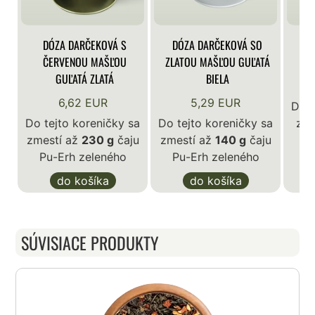
DÓZA DARČEKOVÁ S
DÓZA DARČEKOVÁ SO
DÓ
ČERVENOU MAŠĽOU
ZLATOU MAŠĽOU GUĽATÁ
GUĽATÁ ZLATÁ
BIELA
6,62 EUR
5,29 EUR
Do t
Do tejto koreničky sa
Do tejto koreničky sa
zme
zmestí až
230 g
čaju
zmestí až
140 g
čaju
P
Pu-Erh zeleného
Pu-Erh zeleného
do košíka
do košíka
SÚVISIACE PRODUKTY