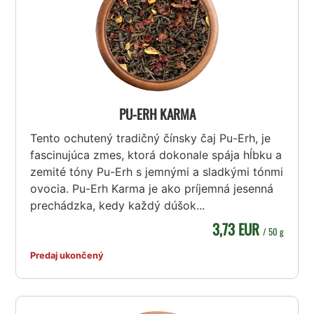
PU-ERH KARMA
Tento ochutený tradičný čínsky čaj Pu-Erh, je
fascinujúca zmes, ktorá dokonale spája hĺbku a
zemité tóny Pu-Erh s jemnými a sladkými tónmi
ovocia. Pu-Erh Karma je ako príjemná jesenná
prechádzka, kedy každý dúšok...
3,73 EUR
/ 50 g
Predaj ukončený