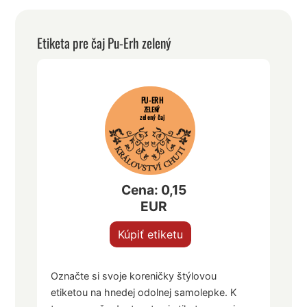
Etiketa pre čaj Pu-Erh zelený
PU-ERH
ZELENÝ
zelený čaj
Cena: 0,15
EUR
Kúpiť etiketu
Označte si svoje koreničky štýlovou
etiketou na hnedej odolnej samolepke. K