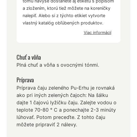
tomu navyše dostanete aj etiketu s popisom
a zložením, ktorú tiež môžete na koreničky
nalepiť. Alebo si z týchto etikiet vytvorte
vlastný katalóg obľúbených produktov.
Viac informácií
Chuť a vôňa
Plná chuť a vôňa s ovocnými tónmi.
Príprava
Príprava čaju zeleného Pu-Erhu je rovnaká
ako pri iných zelených čajoch: Na šálku
dajte 1 čajovú lyžičku čaju. Zalejte vodou o
teplote 70-80 ° C a ponechajte 2-3 minúty
lúhovať. Potom preceďte. Z tohto čaju
môžete pripraviť 2 nálevy.