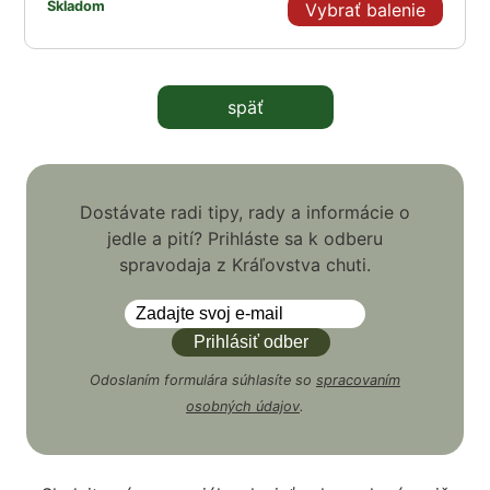
Skladom
Vybrať balenie
späť
Dostávate radi tipy, rady a informácie o
jedle a pití? Prihláste sa k odberu
spravodaja z Kráľovstva chuti.
Odoslaním formulára súhlasíte so
spracovaním
osobných údajov
.