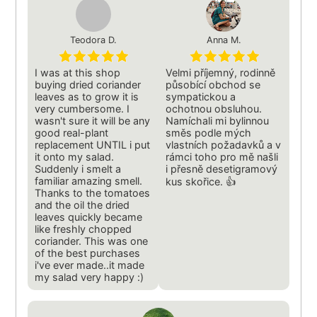
Teodora D.
Anna M.
I was at this shop
Velmi příjemný, rodinně
buying dried coriander
působící obchod se
leaves as to grow it is
sympatickou a
very cumbersome. I
ochotnou obsluhou.
wasn't sure it will be any
Namíchali mi bylinnou
good real-plant
směs podle mých
replacement UNTIL i put
vlastních požadavků a v
it onto my salad.
rámci toho pro mě našli
Suddenly i smelt a
i přesně desetigramový
familiar amazing smell.
kus skořice. 👍
Thanks to the tomatoes
and the oil the dried
leaves quickly became
like freshly chopped
coriander. This was one
of the best purchases
i've ever made..it made
my salad very happy :)