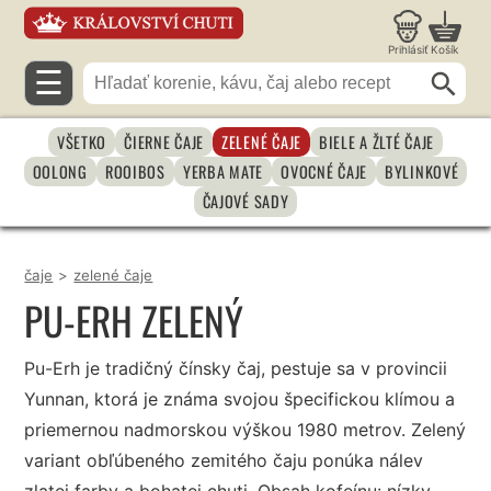
Prihlásiť
Košík
☰
VŠETKO
ČIERNE ČAJE
ZELENÉ ČAJE
BIELE A ŽLTÉ ČAJE
OOLONG
ROOIBOS
YERBA MATE
OVOCNÉ ČAJE
BYLINKOVÉ
ČAJOVÉ SADY
čaje
>
zelené čaje
PU-ERH ZELENÝ
Pu-Erh je tradičný čínsky čaj, pestuje sa v provincii
Yunnan, ktorá je známa svojou špecifickou klímou a
priemernou nadmorskou výškou 1980 metrov. Zelený
variant obľúbeného zemitého čaju ponúka nálev
zlatej farby a bohatej chuti. Obsah kofeínu: nízky