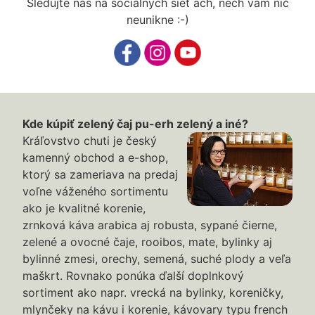
Sledujte nás na sociálnych sieť ach, nech vám nič
neunikne :-)
Kde kúpiť zelený čaj pu-erh zelený a iné?
Kráľovstvo chuti je český
kamenný obchod a e-shop,
ktorý sa zameriava na predaj
voľne váženého sortimentu
ako je kvalitné korenie,
zrnková káva arabica aj robusta, sypané čierne,
zelené a ovocné čaje, rooibos, mate, bylinky aj
bylinné zmesi, orechy, semená, suché plody a veľa
maškrt. Rovnako ponúka ďalší doplnkový
sortiment ako napr. vrecká na bylinky, koreničky,
mlynčeky na kávu i korenie, kávovary typu french