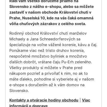
Radi vám všetko doručíme priamo na
Slovensko z nášho e-shopu, alebo sa môžete
zastaviť v našom obchode Království chuti v
Prahe, Nuselská 10, kde na vás čaká omamná
vôňa chuťových zázrakov z celého sveta.
Rodinný obchod Království chuti manželov
Michaely a Jana Schneedorferových sa
špecializuje na voľne vážené korenie, kávu a čaj.
Ponúkame viac než tristo druhov korenia,
nespočetné množstvo byliniek a množstvo
ďalších dobrôt, vrátane čaju Pu-Erh zeleného.
Všetky produkty si môžete v Prahe pred
nákupom pozrieť a privoňať k nim, no ak to
máte ďaleko, pohodlne si vyberiete aj v našom
e-shope s doručením až k vám domov na
Slovensko.
Kontakty a otváracie hodiny obchodu
|
Viac
informácií o doprave