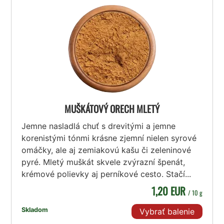
MUŠKÁTOVÝ ORECH MLETÝ
Jemne nasladlá chuť s drevitými a jemne
korenistými tónmi krásne zjemní nielen syrové
omáčky, ale aj zemiakovú kašu či zeleninové
pyré. Mletý muškát skvele zvýrazní špenát,
krémové polievky aj perníkové cesto. Stačí...
1,20 EUR
/ 10 g
Skladom
Vybrať balenie