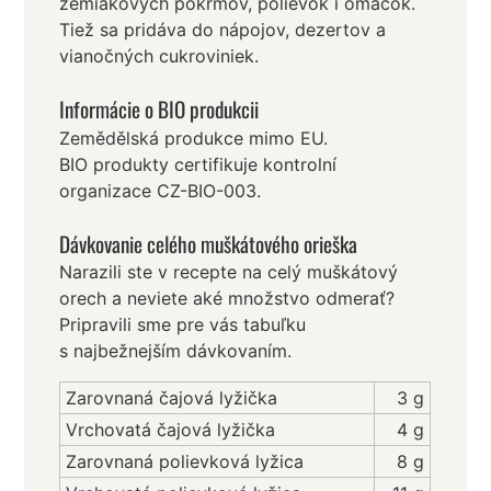
zemiakových pokrmov, polievok i omáčok.
Tiež sa pridáva do nápojov, dezertov a
vianočných cukroviniek.
Informácie o BIO produkcii
Zemědělská produkce mimo EU.
BIO produkty certifikuje kontrolní
organizace CZ-BIO-003.
Dávkovanie celého muškátového orieška
Narazili ste v recepte na celý muškátový
orech a neviete aké množstvo odmerať?
Pripravili sme pre vás tabuľku
s najbežnejším dávkovaním.
Zarovnaná čajová lyžička
3 g
Vrchovatá čajová lyžička
4 g
Zarovnaná polievková lyžica
8 g