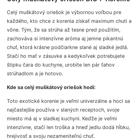
Celý muškátový oriešok je výbornou voľbou pre
každého, kto chce z korenia získať maximum chuti a
vône. Tým, že sa strúha až tesne pred použitím,
zachováva si intenzívne aróma aj jemne pikantnú
chuť, ktorá krásne podčiarkne slané aj sladké jedlá.
Stačí ho mať v zásuvke a kedykoľvek potrebujete
štipku čara do kuchyne, urobíte len pár ťahov
strúhadlom a je hotovo.
Kde sa celý muškátový oriešok hodí:
Toto exotické korenie je veľmi univerzálne a hoci sa
najčastejšie používa v slaných receptoch, svoje
miesto má aj v sladkej kuchyni. Keďže je veľmi
intenzívne, stačí len troška a hneď jedlu dodá hĺbku,
hrejivosť a svoju nezameniteľnú chuť.