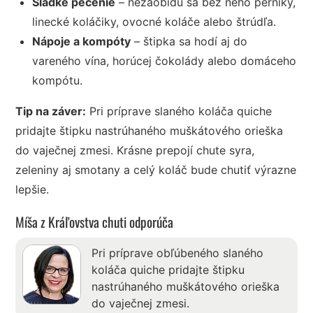
Sladké pečenie
– nezaobídu sa bez neho perníky,
linecké koláčiky, ovocné koláče alebo štrúdľa.
Nápoje a kompóty
– štipka sa hodí aj do
vareného vína, horúcej čokolády alebo domáceho
kompótu.
Tip na záver:
Pri príprave slaného koláča quiche
pridajte štipku nastrúhaného muškátového orieška
do vaječnej zmesi. Krásne prepojí chute syra,
zeleniny aj smotany a celý koláč bude chutiť výrazne
lepšie.
Míša z Kráľovstva chuti odporúča
Pri príprave obľúbeného slaného
koláča quiche pridajte štipku
nastrúhaného muškátového orieška
do vaječnej zmesi.