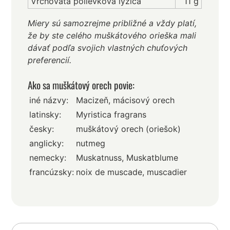
Vrchovatá polievková lyžica
11 g
Miery sú samozrejme približné a vždy platí,
že by ste celého muškátového orieška mali
dávať podľa svojich vlastných chuťových
preferencií.
Ako sa muškátový orech povie:
iné názvy:
Macizeň, mácisový orech
latinsky:
Myristica fragrans
česky:
muškátový orech (oriešok)
anglicky:
nutmeg
nemecky:
Muskatnuss, Muskatblume
francúzsky:
noix de muscade, muscadier