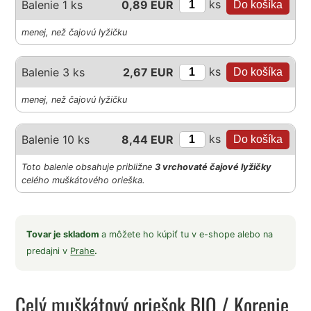
ks
Balenie 1 ks
0,89 EUR
menej, než čajovú lyžičku
ks
Balenie 3 ks
2,67 EUR
menej, než čajovú lyžičku
ks
Balenie 10 ks
8,44 EUR
Toto balenie obsahuje približne
3 vrchovaté čajové lyžičky
celého muškátového orieška.
Tovar je skladom
a môžete ho kúpiť tu v e-shope alebo na
predajni v
Prahe
.
Celý muškátový oriešok BIO
/ Korenie