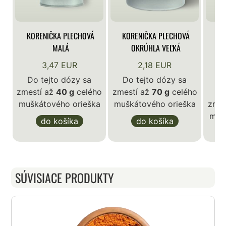
KORENIČKA PLECHOVÁ
KORENIČKA PLECHOVÁ
KO
MALÁ
OKRÚHLA VEĽKÁ
3,47 EUR
2,18 EUR
Do tejto dózy sa
Do tejto dózy sa
zmestí až
40 g
celého
zmestí až
70 g
celého
D
muškátového orieška
muškátového orieška
zmes
muš
do košíka
do košíka
SÚVISIACE PRODUKTY