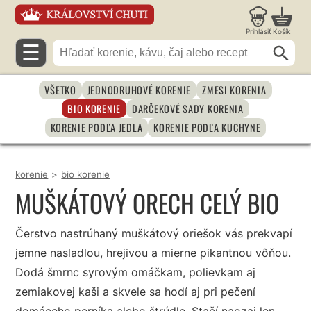
Prihlásiť
Košík
☰
VŠETKO
JEDNODRUHOVÉ KORENIE
ZMESI KORENIA
BIO KORENIE
DARČEKOVÉ SADY KORENIA
KORENIE PODĽA JEDLA
KORENIE PODĽA KUCHYNE
korenie
>
bio korenie
MUŠKÁTOVÝ ORECH CELÝ BIO
Čerstvo nastrúhaný muškátový oriešok vás prekvapí
jemne nasladlou, hrejivou a mierne pikantnou vôňou.
Dodá šmrnc syrovým omáčkam, polievkam aj
zemiakovej kaši a skvele sa hodí aj pri pečení
domáceho perníka alebo štrúdle. Stačí naozaj len