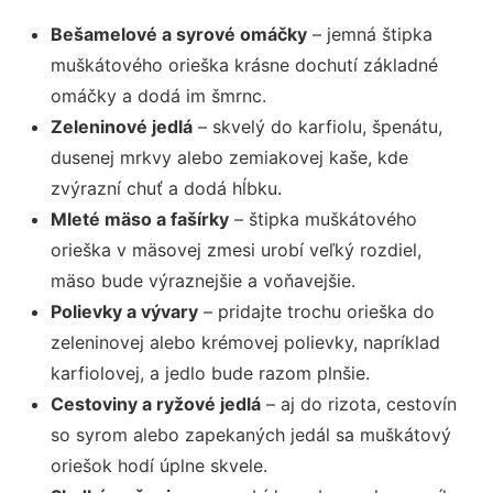
Bešamelové a syrové omáčky
– jemná štipka
muškátového orieška krásne dochutí základné
omáčky a dodá im šmrnc.
Zeleninové jedlá
– skvelý do karfiolu, špenátu,
dusenej mrkvy alebo zemiakovej kaše, kde
zvýrazní chuť a dodá hĺbku.
Mleté mäso a fašírky
– štipka muškátového
orieška v mäsovej zmesi urobí veľký rozdiel,
mäso bude výraznejšie a voňavejšie.
Polievky a vývary
– pridajte trochu orieška do
zeleninovej alebo krémovej polievky, napríklad
karfiolovej, a jedlo bude razom plnšie.
Cestoviny a ryžové jedlá
– aj do rizota, cestovín
so syrom alebo zapekaných jedál sa muškátový
oriešok hodí úplne skvele.