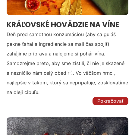
KRÁĽOVSKÉ HOVÄDZIE NA VÍNE
Deň pred samotnou konzumáciou (aby sa guláš
pekne ťahal a ingrediencie sa mali čas spojiť)
zahájime prípravu a nalejeme si pohár vína.
Samozrejme preto, aby sme zistili, či nie je skazené
a nezničilo nám celý obed :-). Vo väčšom hrnci,
najlepšie v takom, ktorý sa nepripaľuje, zosklovatíme
na oleji cibuľu.
Pokračovať