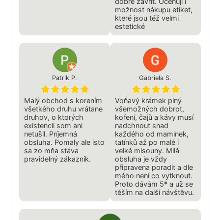
dobře zavřít. Oceňuji i
možnost nákupu etiket,
které jsou též velmi
estetické
Patrik P.
Gabriela S.
Malý obchod s korením
Voňavý krámek plný
všetkého druhu vrátane
všemožných dobrot,
druhov, o ktorých
koření, čajů a kávy musí
existencii som ani
nadchnout snad
netušil. Príjemná
každého od maminek,
obsluha. Pomaly ale isto
tatínků až po malé i
sa zo mňa stáva
velké mlsouny. Milá
pravidelný zákazník.
obsluha je vždy
připravena poradit a dle
mého není co vytknout.
Proto dávám 5* a už se
těším na další návštĕvu.