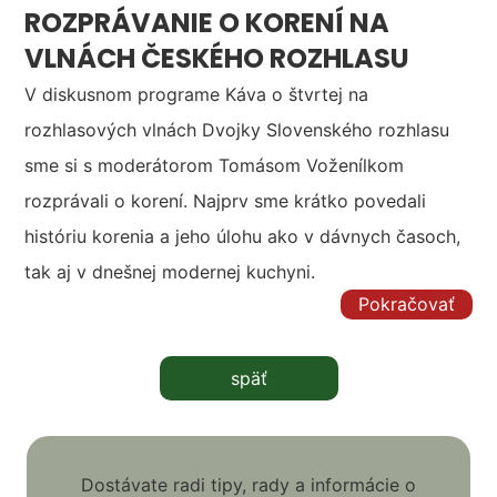
ROZPRÁVANIE O KORENÍ NA
VLNÁCH ČESKÉHO ROZHLASU
V diskusnom programe Káva o štvrtej na
rozhlasových vlnách Dvojky Slovenského rozhlasu
sme si s moderátorom Tomásom Voženílkom
rozprávali o korení. Najprv sme krátko povedali
históriu korenia a jeho úlohu ako v dávnych časoch,
tak aj v dnešnej modernej kuchyni.
Pokračovať
späť
Dostávate radi tipy, rady a informácie o