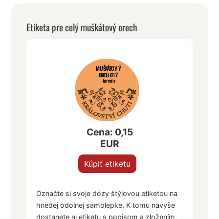
Etiketa pre celý muškátový orech
MUŠKÁTOVÝ
ORECH CELÝ
korenie
Cena: 0,15
EUR
Kúpiť etiketu
Označte si svoje dózy štýlovou etiketou na
hnedej odolnej samolepke. K tomu navyše
dostanete aj etiketu s popisom a zložením,