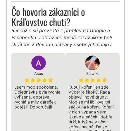
Čo hovoria zákazníci o
Kráľovstve chuti?
Recenzie sú prevzaté z profilov na Google a
Facebooku. Zobrazené mená zákazníkov boli
skrátené z dôvodu ochrany osobných údajov.
Asus
Sára K.
Jsem moc spokojena.
Kupuji koření jen zde.
Objednávka byla rychle
Výběr je široký. Ráda
vyřízená, doprava
objevuji nové druhy.
rychlá a milý dáreček
Moc se mi líbí kvalitni
potěšil. Doporučuji!
sáčky na koření. Koření
v nich vypadá velmi
lákavé a sáček i dobře
drží, když se v něm
koření nechá. Dá se