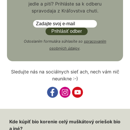
jedle a pití? Prihláste sa k odberu
spravodaja z Kráľovstva chuti.
Odoslaním formulára súhlasíte so
spracovaním
osobných údajov
.
Sledujte nás na sociálnych sieť ach, nech vám nič
neunikne :-)
Kde kúpiť bio korenie celý muškátový oriešok bio
a iné?