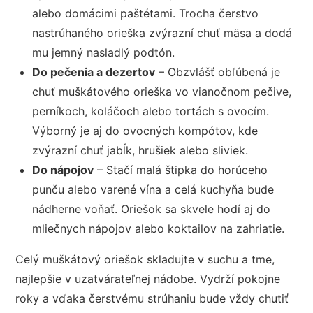
alebo domácimi paštétami. Trocha čerstvo
nastrúhaného orieška zvýrazní chuť mäsa a dodá
mu jemný nasladlý podtón.
Do pečenia a dezertov
– Obzvlášť obľúbená je
chuť muškátového orieška vo vianočnom pečive,
perníkoch, koláčoch alebo tortách s ovocím.
Výborný je aj do ovocných kompótov, kde
zvýrazní chuť jabĺk, hrušiek alebo sliviek.
Do nápojov
– Stačí malá štipka do horúceho
punču alebo varené vína a celá kuchyňa bude
nádherne voňať. Oriešok sa skvele hodí aj do
mliečnych nápojov alebo koktailov na zahriatie.
Celý muškátový oriešok skladujte v suchu a tme,
najlepšie v uzatvárateľnej nádobe. Vydrží pokojne
roky a vďaka čerstvému strúhaniu bude vždy chutiť