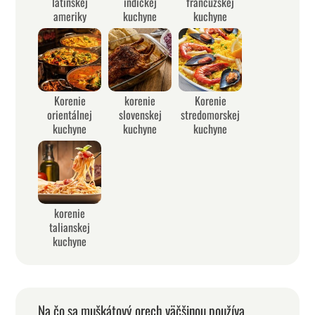
latinskej
indickej
francúzskej
ameriky
kuchyne
kuchyne
Korenie
korenie
Korenie
orientálnej
slovenskej
stredomorskej
kuchyne
kuchyne
kuchyne
korenie
talianskej
kuchyne
Na čo sa muškátový orech väčšinou používa