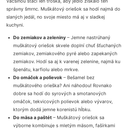
Väčšinou stačí len troška, aby jedlo získalo ten
správny šmrnc. Muškátový oriešok sa hodí najmä do
slaných jedál, no svoje miesto má aj v sladkej
kuchyni.
Do zemiakov a zeleniny
– Jemne nastrúhaný
muškátový oriešok skvele doplní chuť šťuchaných
zemiakov, zemiakového pyré alebo zapekaných
zemiakov. Hodí sa aj k varenej zelenine, najmä ku
špenátu, karfiolu alebo mrkve.
Do omáčok a polievok
– Bešamel bez
muškátového orieška? Ani náhodou! Rovnako
dobre sa hodí do syrových a smotanových
omáčok, tekvicových polievok alebo vývarov,
ktorým dodá jemne korenistú hĺbku.
Do mäsa a paštét
– Muškátový oriešok sa
výborne kombinuje s mletým mäsom, fašírkami