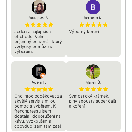
Валерия Б.
Barbora K.
Jeden z nejlepších
Výborný koření
obchodu. Velmi
příjemný personál, který
vždycky pomůže s
výběrem.
Adéla F.
Marek Š.
Chci moc poděkovat za
Sympatický krámek,
skvělý servis a milou
plny spousty super čajů
pomoc s výběrem. K
a koření
frenchpressu jsem
dostala i doporučení na
kávu, vyzkouším a
cobydub jsem tam zas!