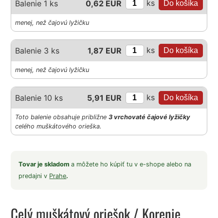
ks
Balenie 1 ks
0,62 EUR
menej, než čajovú lyžičku
ks
Balenie 3 ks
1,87 EUR
menej, než čajovú lyžičku
ks
Balenie 10 ks
5,91 EUR
Toto balenie obsahuje približne
3 vrchovaté čajové lyžičky
celého muškátového orieška.
Tovar je skladom
a môžete ho kúpiť tu v e-shope alebo na
predajni v
Prahe
.
Celý muškátový oriešok
/ Korenie