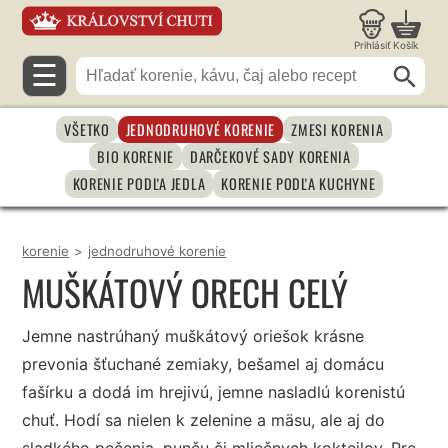
Prihlásiť
Košík
☰
VŠETKO
JEDNODRUHOVÉ KORENIE
ZMESI KORENIA
BIO KORENIE
DARČEKOVÉ SADY KORENIA
KORENIE PODĽA JEDLA
KORENIE PODĽA KUCHYNE
korenie
>
jednodruhové korenie
MUŠKÁTOVÝ ORECH CELÝ
Jemne nastrúhaný muškátový oriešok krásne
prevonia šťuchané zemiaky, bešamel aj domácu
fašírku a dodá im hrejivú, jemne nasladlú korenistú
chuť. Hodí sa nielen k zelenine a mäsu, ale aj do
sladkého pečenia, punču či mliečnych kokteilov. Pre