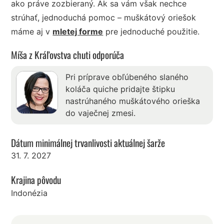
ako práve zozbieraný. Ak sa vám však nechce
strúhať, jednoduchá pomoc – muškátový oriešok
máme aj v
mletej forme
pre jednoduché použitie.
Míša z Kráľovstva chuti odporúča
Pri príprave obľúbeného slaného
koláča quiche pridajte štipku
nastrúhaného muškátového orieška
do vaječnej zmesi.
Dátum minimálnej trvanlivosti aktuálnej šarže
31. 7. 2027
Krajina pôvodu
Indonézia