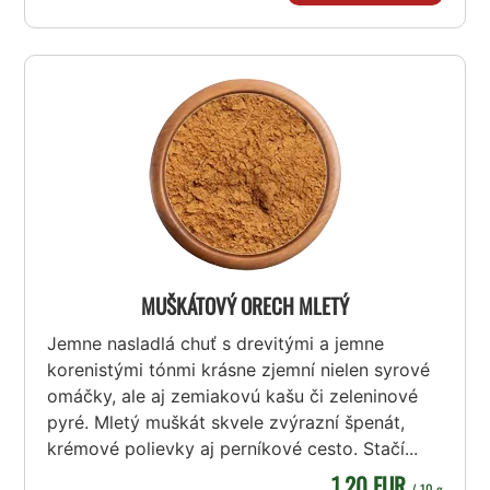
MUŠKÁTOVÝ ORECH MLETÝ
Jemne nasladlá chuť s drevitými a jemne
korenistými tónmi krásne zjemní nielen syrové
omáčky, ale aj zemiakovú kašu či zeleninové
pyré. Mletý muškát skvele zvýrazní špenát,
krémové polievky aj perníkové cesto. Stačí...
1,20 EUR
/ 10 g