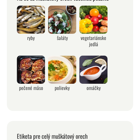
ryby
šaláty
vegetariánske
jedlá
pečené mäso
polievky
omáčky
Etiketa pre celý muškátový orech