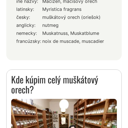
iné názvy:
Macizeň, mácisový orech
latinsky:
Myristica fragrans
česky:
muškátový orech (oriešok)
anglicky:
nutmeg
nemecky:
Muskatnuss, Muskatblume
francúzsky:
noix de muscade, muscadier
Kde kúpim celý muškátový
orech?