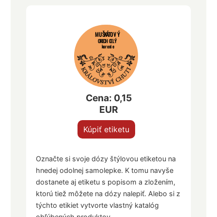
MUŠKÁTOVÝ
ORECH CELÝ
korenie
Cena: 0,15
EUR
Kúpiť etiketu
Označte si svoje dózy štýlovou etiketou na
hnedej odolnej samolepke. K tomu navyše
dostanete aj etiketu s popisom a zložením,
ktorú tiež môžete na dózy nalepiť. Alebo si z
týchto etikiet vytvorte vlastný katalóg
obľúbených produktov.