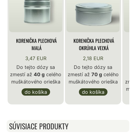
KORENIČKA PLECHOVÁ
KORENIČKA PLECHOVÁ
KO
MALÁ
OKRÚHLA VEĽKÁ
3,47 EUR
2,18 EUR
Do tejto dózy sa
Do tejto dózy sa
zmestí až
40 g
celého
zmestí až
70 g
celého
D
muškátového orieška
muškátového orieška
zmes
muš
do košíka
do košíka
SÚVISIACE PRODUKTY