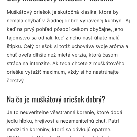
Muškátový oriešok je skutočná klasika, ktorá by
nemala chýbať v žiadnej dobre vybavenej kuchyni. Aj
keď na prvý pohľad pôsobí celkom obyčajne, jeho
tajomstvo sa odhalí, keď z neho nastrúhate malú
štipku. Celý oriešok si totiž uchováva svoje aróma a
chuť oveľa dlhšie než mletá verzia, ktorá časom
stráca na intenzite. Ak teda chcete z muškátového
orieška vyťažiť maximum, vždy si ho nastrúhajte
čerstvý.
Na čo je muškátový oriešok dobrý?
Je to neuveriteľne všestranné korenie, ktoré dodá
jedlu hĺbku, hrejivosť a nezameniteľnú chuť. Patrí
medzi tie koreniny, ktoré sa dávkujú opatrne.