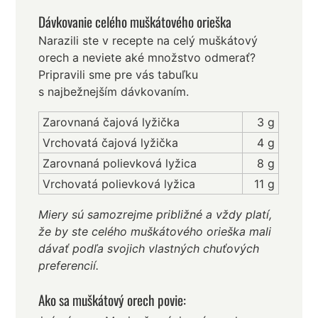
Dávkovanie celého muškátového orieška
Narazili ste v recepte na celý muškátový
orech a neviete aké množstvo odmerať?
Pripravili sme pre vás tabuľku
s najbežnejším dávkovaním.
Zarovnaná čajová lyžička
3 g
Vrchovatá čajová lyžička
4 g
Zarovnaná polievková lyžica
8 g
Vrchovatá polievková lyžica
11 g
Miery sú samozrejme približné a vždy platí,
že by ste celého muškátového orieška mali
dávať podľa svojich vlastných chuťových
preferencií.
Ako sa muškátový orech povie: