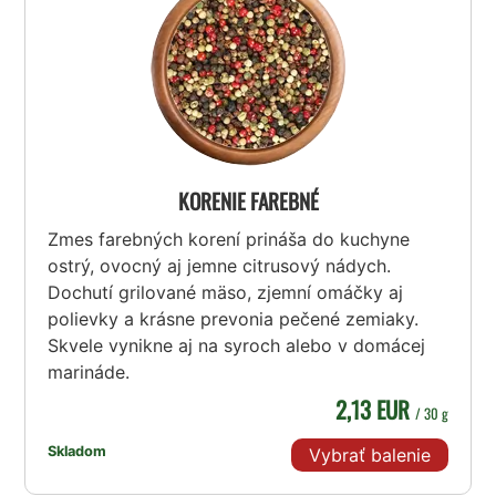
KORENIE FAREBNÉ
Zmes farebných korení prináša do kuchyne
ostrý, ovocný aj jemne citrusový nádych.
Dochutí grilované mäso, zjemní omáčky aj
polievky a krásne prevonia pečené zemiaky.
Skvele vynikne aj na syroch alebo v domácej
marináde.
2,13 EUR
/ 30 g
Skladom
Vybrať balenie