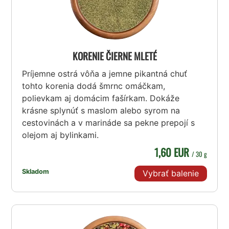
KORENIE ČIERNE MLETÉ
Príjemne ostrá vôňa a jemne pikantná chuť
tohto korenia dodá šmrnc omáčkam,
polievkam aj domácim fašírkam. Dokáže
krásne splynúť s maslom alebo syrom na
cestovinách a v marináde sa pekne prepojí s
olejom aj bylinkami.
1,60 EUR
/ 30 g
Skladom
Vybrať balenie