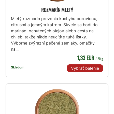
ROZMARÍN MLETÝ
Mletý rozmarín prevonia kuchyňu borovicou,
citrusmi a jemným kafrom. Skvele sa hodí do
marinád, ochutených olejov alebo cesta na
chlieb, takže nikde neucítite tuhé lístky.
Výborne zvýrazní pečené zemiaky, omáčky
na...
1,33 EUR
/ 20 g
Skladom
Vybrať balenie