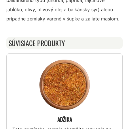
balkánskeho typu (uhorka, paprika, rajčinové
jabĺčko, olivy, olivový olej a balkánsky syr) alebo
prípadne zemiaky varené v šupke a zaliate maslom.
SÚVISIACE PRODUKTY
ADŽIKA