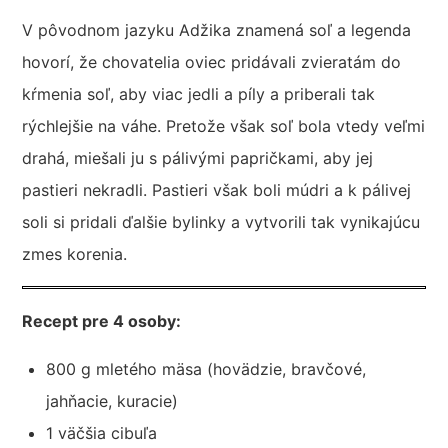
V pôvodnom jazyku Adžika znamená soľ a legenda
hovorí, že chovatelia oviec pridávali zvieratám do
kŕmenia soľ, aby viac jedli a píly a priberali tak
rýchlejšie na váhe. Pretože však soľ bola vtedy veľmi
drahá, miešali ju s pálivými papričkami, aby jej
pastieri nekradli. Pastieri však boli múdri a k pálivej
soli si pridali ďalšie bylinky a vytvorili tak vynikajúcu
zmes korenia.
Recept pre 4 osoby:
800 g mletého mäsa (hovädzie, bravčové,
jahňacie, kuracie)
1 väčšia cibuľa