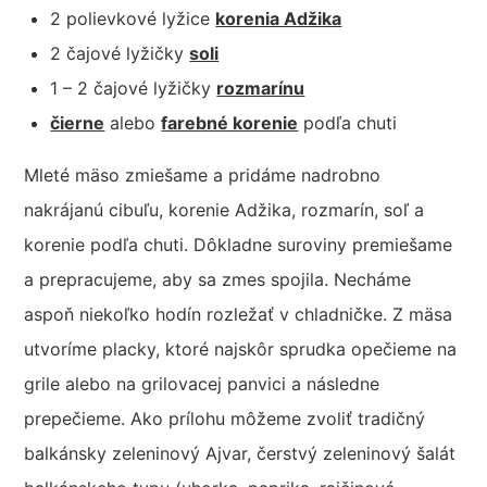
2 polievkové lyžice
korenia Adžika
2 čajové lyžičky
soli
1 – 2 čajové lyžičky
rozmarínu
čierne
alebo
farebné korenie
podľa chuti
Mleté mäso zmiešame a pridáme nadrobno
nakrájanú cibuľu, korenie Adžika, rozmarín, soľ a
korenie podľa chuti. Dôkladne suroviny premiešame
a prepracujeme, aby sa zmes spojila. Necháme
aspoň niekoľko hodín rozležať v chladničke. Z mäsa
utvoríme placky, ktoré najskôr sprudka opečieme na
grile alebo na grilovacej panvici a následne
prepečieme. Ako prílohu môžeme zvoliť tradičný
balkánsky zeleninový Ajvar, čerstvý zeleninový šalát