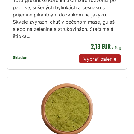
Toto gruzínske korenie okamžite rozvonia po
paprike, sušených bylinkách a cesnaku s
príjemne pikantným dozvukom na jazyku.
Skvele zvýrazní chuť v pečenom mäse, guláši
alebo na zelenine a strukovinách. Stačí malá
štipka...
2,13 EUR
/ 40 g
Skladom
Vybrať balenie