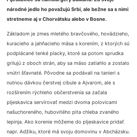
národné jedlo ho považujú Srbi, ale bežne sa s nimi
stretneme aj v Chorvátsku alebo v Bosne.
Základom je zmes mletého bravčového, hovädzieho,
kuracieho a jahňacieho mäsa s korením, z ktorých sú
podplácané tenké placky, ktoré sa potom sprudka
grilujú z oboch strán, aby sa mäso zatiahlo a zostalo
vnútri šťavnaté. Pôvodne sa podávali na tanieri s
nutnou dávkou čerstvej cibule a Ajvarom, ale s
rozšírením rýchleho občerstvenia sa začala
pljeskavica servírovať medzi dvoma polovicami
našuchoreného, hubovitého pita chleba zvaného
lepinja. Ako korenie môžeme do pljeskavice pridať
napr. Adžiku, ktoré má svoju domovinu v Abcházsku.