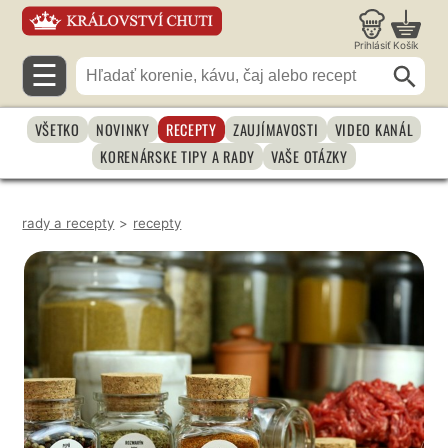
Prihlásiť
Košík
☰
VŠETKO
NOVINKY
RECEPTY
ZAUJÍMAVOSTI
VIDEO KANÁL
KORENÁRSKE TIPY A RADY
VAŠE OTÁZKY
rady a recepty
>
recepty