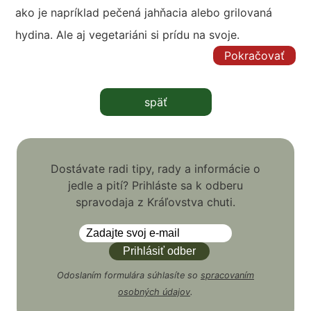
ako je napríklad pečená jahňacia alebo grilovaná
hydina. Ale aj vegetariáni si prídu na svoje.
Pokračovať
späť
Dostávate radi tipy, rady a informácie o
jedle a pití? Prihláste sa k odberu
spravodaja z Kráľovstva chuti.
Odoslaním formulára súhlasíte so
spracovaním
osobných údajov
.