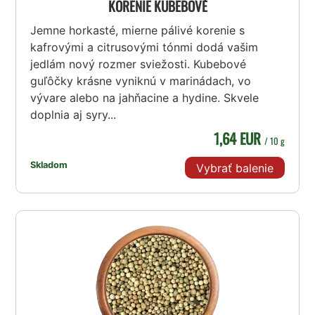
KORENIE KUBEBOVÉ
Jemne horkasté, mierne pálivé korenie s
kafrovými a citrusovými tónmi dodá vašim
jedlám nový rozmer sviežosti. Kubebové
guľôčky krásne vyniknú v marinádach, vo
vývare alebo na jahňacine a hydine. Skvele
doplnia aj syry...
1,64 EUR
/ 10 g
Skladom
Vybrať balenie