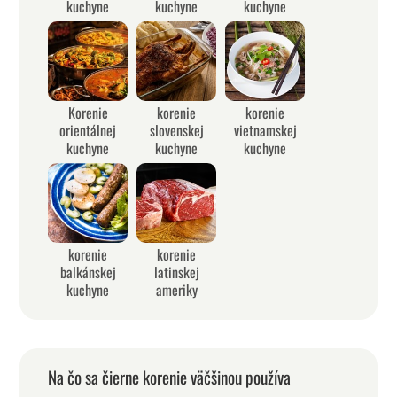
kuchyne
kuchyne
kuchyne
Korenie
korenie
korenie
orientálnej
slovenskej
vietnamskej
kuchyne
kuchyne
kuchyne
korenie
korenie
balkánskej
latinskej
kuchyne
ameriky
Na čo sa čierne korenie väčšinou používa