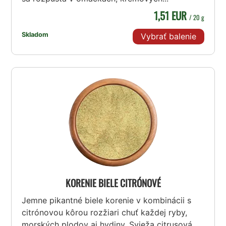
1,51 EUR
/ 20 g
Skladom
Vybrať balenie
KORENIE BIELE CITRÓNOVÉ
Jemne pikantné biele korenie v kombinácii s
citrónovou kôrou rozžiari chuť každej ryby,
morských plodov aj hydiny. Svieža citrusová