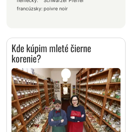
nemecky:
Schwarzer Pfeffer
francúzsky:
poivre noir
Kde kúpim mleté čierne
korenie?