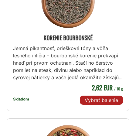
KORENIE BOURBONSKÉ
Jemná pikantnosť, orieškové tóny a vôňa
lesného ihličia – bourbonské korenie prekvapí
hneď pri prvom ochutnaní. Stačí ho čerstvo
pomlieť na steak, divinu alebo napríklad do
syrovej nátierky a vaše jedlá okamžite získajú...
2,62 EUR
/ 10 g
Skladom
Vybrať balenie