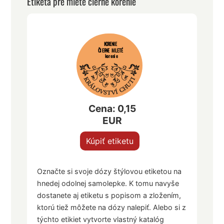
Etiketa pre mleté čierne korenie
KORENIE
ČIERNE MLETÉ
korenie
Cena: 0,15
EUR
Kúpiť etiketu
Označte si svoje dózy štýlovou etiketou na
hnedej odolnej samolepke. K tomu navyše
dostanete aj etiketu s popisom a zložením,
ktorú tiež môžete na dózy nalepiť. Alebo si z
týchto etikiet vytvorte vlastný katalóg