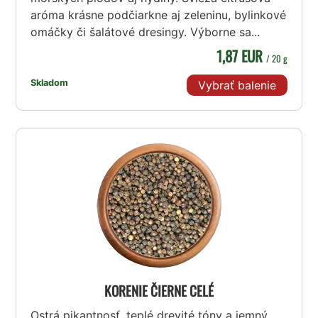
aróma krásne podčiarkne aj zeleninu, bylinkové
omáčky či šalátové dresingy. Výborne sa...
1,87 EUR
/ 20 g
Skladom
Vybrať balenie
KORENIE ČIERNE CELÉ
Ostrá pikantnosť, teplé drevité tóny a jemný