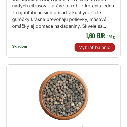
nádych citrusov – práve to robí z korenia jednu
z najobľúbenejších prísad v kuchyni. Celé
guľôčky krásne prevoňajú polievky, mäsové
omáčky aj domáce nakladaniny. Skvele sa...
1,60 EUR
/ 30 g
Skladom
Vybrať balenie