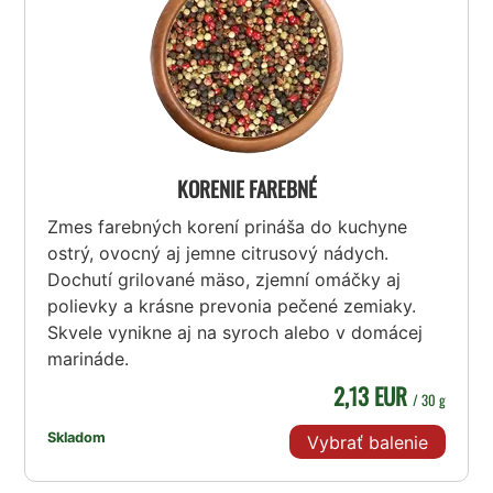
KORENIE FAREBNÉ
Zmes farebných korení prináša do kuchyne
ostrý, ovocný aj jemne citrusový nádych.
Dochutí grilované mäso, zjemní omáčky aj
polievky a krásne prevonia pečené zemiaky.
Skvele vynikne aj na syroch alebo v domácej
marináde.
2,13 EUR
/ 30 g
Skladom
Vybrať balenie