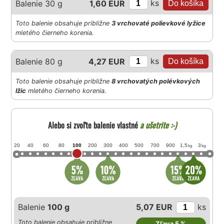
ks
Balenie 30 g
1,60 EUR
Toto balenie obsahuje približne
3 vrchovaté polievkové lyžice
mletého čierneho korenia.
ks
Balenie 80 g
4,27 EUR
Toto balenie obsahuje približne
8 vrchovatých polévkových
lžic
mletého čierneho korenia.
Alebo si zvoľte balenie vlastné
a ušetrite :-)
20
40
60
80
100
200
300
400
500
700
900
1,5
3
kg
kg
Balenie
100 g
5,07 EUR
ks
Toto balenie obsahuje približne
Zľava 5 %