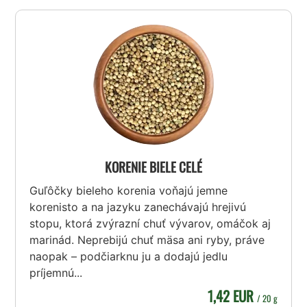
KORENIE BIELE CELÉ
Guľôčky bieleho korenia voňajú jemne
korenisto a na jazyku zanechávajú hrejivú
stopu, ktorá zvýrazní chuť vývarov, omáčok aj
marinád. Neprebijú chuť mäsa ani ryby, práve
naopak – podčiarknu ju a dodajú jedlu
príjemnú...
1,42 EUR
/ 20 g