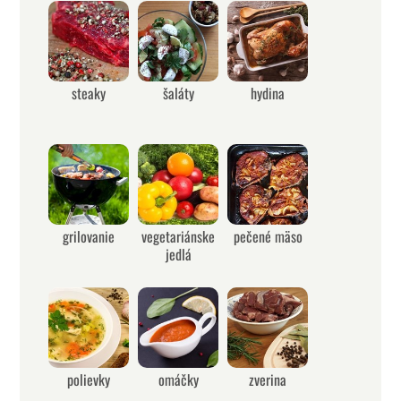
steaky
šaláty
hydina
grilovanie
vegetariánske
pečené mäso
jedlá
polievky
omáčky
zverina