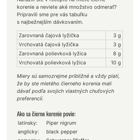
korenie a neviete aké množstvo odmerať?
Pripravili sme pre vás tabuľku
s najbežnejším dávkovaním.
Zarovnaná čajová lyžička
3 g
Vrchovatá čajová lyžička
3 g
Zarovnaná polievková lyžica
8 g
Vrchovatá polievková lyžica
10 g
Miery sú samozrejme približné a vždy platí,
že by ste mletého čierneho korenia mali
dávať podľa svojich vlastných chuťových
preferencií.
Ako sa čierne korenie povie:
latinsky:
Piper nigrum
anglicky:
black pepper