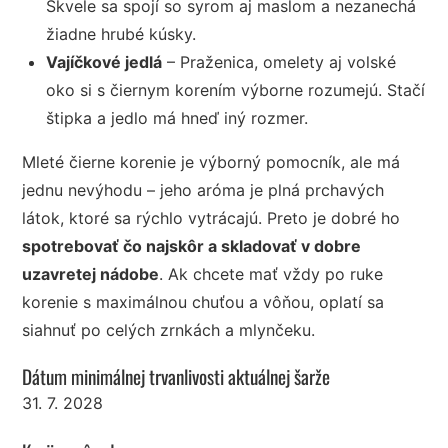
Skvele sa spojí so syrom aj maslom a nezanechá
žiadne hrubé kúsky.
Vajíčkové jedlá
– Praženica, omelety aj volské
oko si s čiernym korením výborne rozumejú. Stačí
štipka a jedlo má hneď iný rozmer.
Mleté čierne korenie je výborný pomocník, ale má
jednu nevýhodu – jeho aróma je plná prchavých
látok, ktoré sa rýchlo vytrácajú. Preto je dobré ho
spotrebovať čo najskôr a skladovať v dobre
uzavretej nádobe
. Ak chcete mať vždy po ruke
korenie s maximálnou chuťou a vôňou, oplatí sa
siahnuť po celých zrnkách a mlynčeku.
Dátum minimálnej trvanlivosti aktuálnej šarže
31. 7. 2028