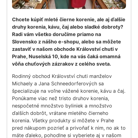
Chcete kúpiť mleté čierne korenie, ale aj ďalšie
druhy korenia, kávu, čaj alebo sladké dobroty?
Radi vám všetko doručíme priamo na
Slovensko z nášho e-shopu, alebo sa môžete
zastaviť v našom obchode Království chuti v
Prahe, Nuselská 10, kde na vás čaká omamná
vôňa chuťových zázrakov z celého sveta.
Rodinný obchod Království chuti manželov
Michaely a Jana Schneedorferových sa
špecializuje na voľne vážené korenie, kávu a čaj.
Ponúkame viac než tristo druhov korenia,
nespočetné množstvo byliniek a množstvo
ďalších dobrôt, vrátane mletého čierneho
korenia. Všetky produkty si môžete v Prahe
pred nákupom pozrieť a privoňať k nim, no ak to
máte ďaleko, pohodlne si vyberiete aj v našom