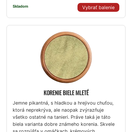
Skladom
Vybrať balenie
KORENIE BIELE MLETÉ
Jemne pikantná, s hladkou a hrejivou chuťou,
ktorá neprekrýva, ale naopak zvýrazňuje
všetko ostatné na tanieri. Práve taká je táto
biela varianta dobre známeho korenia. Skvele
sa rozpúšťa v omáčkach, krémových...