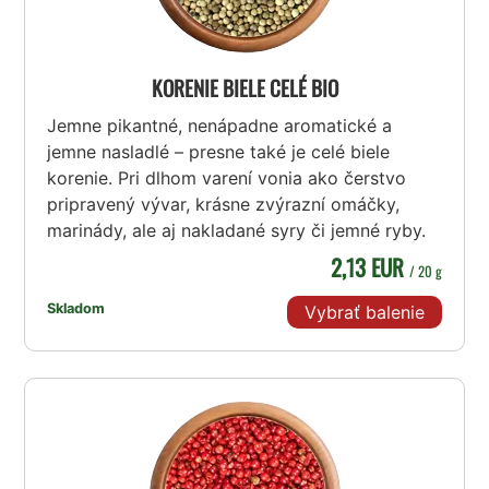
KORENIE BIELE CELÉ BIO
Jemne pikantné, nenápadne aromatické a
jemne nasladlé – presne také je celé biele
korenie. Pri dlhom varení vonia ako čerstvo
pripravený vývar, krásne zvýrazní omáčky,
marinády, ale aj nakladané syry či jemné ryby.
2,13 EUR
/ 20 g
Skladom
Vybrať balenie