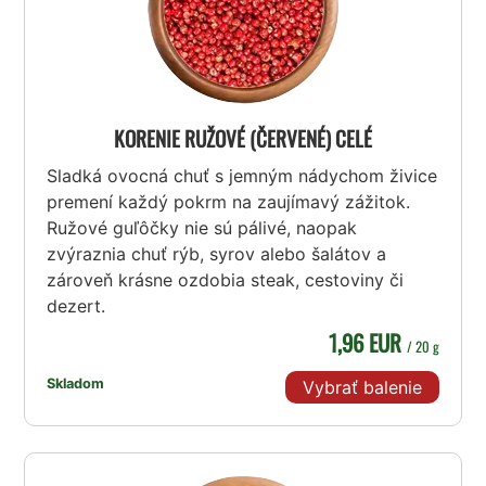
KORENIE RUŽOVÉ (ČERVENÉ) CELÉ
Sladká ovocná chuť s jemným nádychom živice
premení každý pokrm na zaujímavý zážitok.
Ružové guľôčky nie sú pálivé, naopak
zvýraznia chuť rýb, syrov alebo šalátov a
zároveň krásne ozdobia steak, cestoviny či
dezert.
1,96 EUR
/ 20 g
Skladom
Vybrať balenie