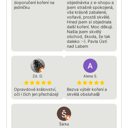
doporučení koření na
objednávka z e-shopu a
jedničku
jsem strašně spokojená,
vše krásně zabalené,
voňavé, prostě skvělé.
Hned jsem si objednala
další koření. Moc děkuji.
Našla jsem skvělý
obchod, škoda, že tak
daleko :-). Pavla Ústí
nad Labem
Zd. D.
Alena S.
Opravdové království,
Bezva výběr koření a
oči i čich jen přecházejí
skvělá obsluha😆
Šárka