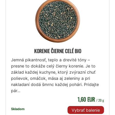
KORENIE ČIERNE CELÉ BIO
Jemná pikantnosť, teplo a drevité tóny –
presne to dokáže celý čierny korenie. Je to
základ každej kuchyne, ktorý zvýrazní chuť
polievok, omáčok, mäsa aj zeleniny a pri
nakladaní dodá šmrnc každej pohári. Pridajte
pár...
1,60 EUR
/ 20 g
Skladom
Vybrať balenie