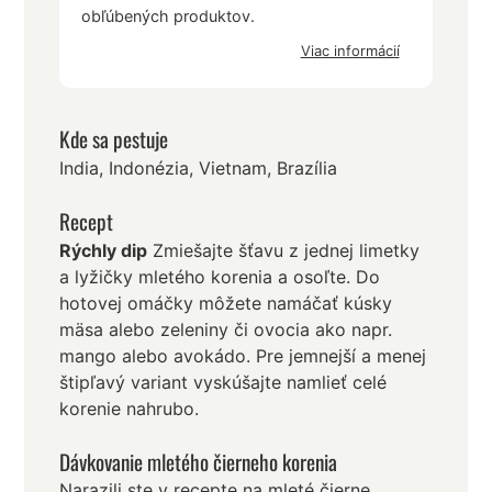
obľúbených produktov.
Viac informácií
Kde sa pestuje
India, Indonézia, Vietnam, Brazília
Recept
Rýchly dip
Zmiešajte šťavu z jednej limetky
a lyžičky mletého korenia a osoľte. Do
hotovej omáčky môžete namáčať kúsky
mäsa alebo zeleniny či ovocia ako napr.
mango alebo avokádo. Pre jemnejší a menej
štipľavý variant vyskúšajte namlieť celé
korenie nahrubo.
Dávkovanie mletého čierneho korenia
Narazili ste v recepte na mleté čierne