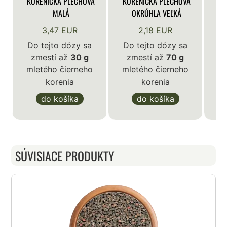
KORENIČKA PLECHOVÁ
KORENIČKA PLECHOVÁ
KO
MALÁ
OKRÚHLA VEĽKÁ
3,47 EUR
2,18 EUR
Do tejto dózy sa
Do tejto dózy sa
zmestí až
30 g
zmestí až
70 g
D
mletého čierneho
mletého čierneho
korenia
korenia
ml
do košíka
do košíka
SÚVISIACE PRODUKTY