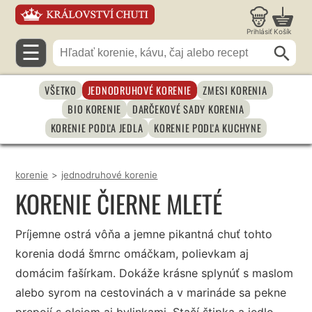
Prihlásiť
Košík
☰
VŠETKO
JEDNODRUHOVÉ KORENIE
ZMESI KORENIA
BIO KORENIE
DARČEKOVÉ SADY KORENIA
KORENIE PODĽA JEDLA
KORENIE PODĽA KUCHYNE
korenie
>
jednodruhové korenie
KORENIE ČIERNE MLETÉ
Príjemne ostrá vôňa a jemne pikantná chuť tohto
korenia dodá šmrnc omáčkam, polievkam aj
domácim fašírkam. Dokáže krásne splynúť s maslom
alebo syrom na cestovinách a v marináde sa pekne
prepojí s olejom aj bylinkami. Stačí štipka a jedlo