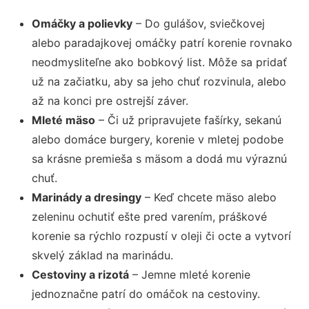
Omáčky a polievky
– Do gulášov, sviečkovej
alebo paradajkovej omáčky patrí korenie rovnako
neodmysliteľne ako bobkový list. Môže sa pridať
už na začiatku, aby sa jeho chuť rozvinula, alebo
až na konci pre ostrejší záver.
Mleté mäso
– Či už pripravujete fašírky, sekanú
alebo domáce burgery, korenie v mletej podobe
sa krásne premieša s mäsom a dodá mu výraznú
chuť.
Marinády a dresingy
– Keď chcete mäso alebo
zeleninu ochutiť ešte pred varením, práškové
korenie sa rýchlo rozpustí v oleji či octe a vytvorí
skvelý základ na marinádu.
Cestoviny a rizotá
– Jemne mleté korenie
jednoznačne patrí do omáčok na cestoviny.