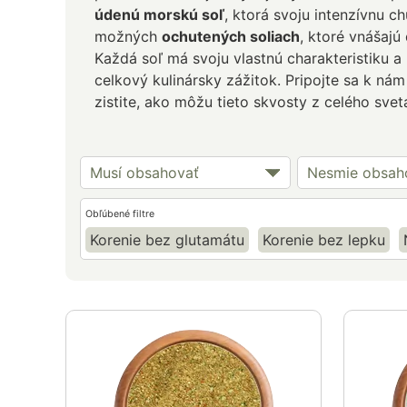
údenú morskú soľ
, ktorá svoju intenzívnu 
možných
ochutených soliach
, ktoré vnášajú
Každá soľ má svoju vlastnú charakteristiku a p
celkový kulinársky zážitok. Pripojte sa k ná
zistite, ako môžu tieto skvosty z celého sve
Musí obsahovať
Nesmie obsah
Obľúbené filtre
Korenie bez glutamátu
Korenie bez lepku