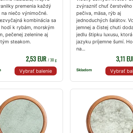
vanilky premenia každý
zvýrazniť chuť čerstvého
 na niečo výnimočné.
pečiva, mäsa, rýb aj
nezvyčajná kombinácia sa
jednoduchých šalátov. V
e hodí k rybám, morským
jemnej a čistej chuti dod
, pečenej zelenine aj
jedlu štipku luxusu, ktorá
atým steakom.
jazyku príjemne šumí. Ho
na...
2,53 EUR
3,11 E
/ 30 g
m
Skladom
Vybrať balenie
Vybrať ba