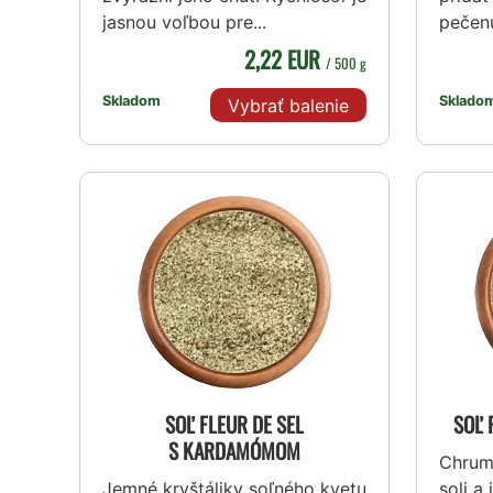
jasnou voľbou pre...
pečenú
2,22 EUR
/ 500 g
Skladom
Sklado
Vybrať balenie
SOĽ FLEUR DE SEL
SOĽ 
S KARDAMÓMOM
Chrum
Jemné kryštáliky soľného kvetu
soli a