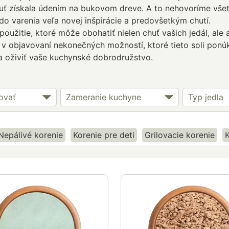
chuť získala údením na bukovom dreve. A to nehovoríme vše
 do varenia veľa novej inšpirácie a predovšetkým chutí.
oužitie, ktoré môže obohatiť nielen chuť vašich jedál, ale 
m v objavovaní nekonečných možností, ktoré tieto soli ponúk
ta oživiť vaše kuchynské dobrodružstvo.
ovať
Zameranie kuchyne
Typ jedla
Nepálivé korenie
Korenie pre deti
Grilovacie korenie