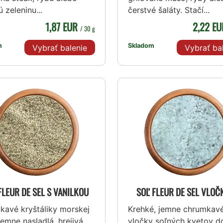
 zeleninu...
čerstvé šaláty. Stačí...
1,87 EUR
2,22 E
/ 30 g
m
Skladom
Vybrať balenie
Vybrať ba
FLEUR DE SEL S VANILKOU
SOĽ FLEUR DE SEL VLOČ
kavé kryštáliky morskej
Krehké, jemne chrumkav
 jemne nasladlá, hrejivá
vločky soľných kvetov d