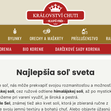
BYLINKY
ORECHY A MAŠKRTY
PRÍSLUŠENSTVO
RA
ORENIA
BIO KORENIE
DARČEKOVÉ SADY KORENIA
Najlepšia soľ sveta
je soľ, nás môže prekvapiť svojou rozmanitosťou a možnos
kej soli
, cez ružové odtiene
himalájskej soli
, až po mystic
žeme pri varení využiť, je široká a pestrá.
de Sel
, známej tiež ako kvet soli, ktorá je zbieraná ručne z
 svoju jemnú textúru a bohatú chuť. Alebo objavte úžasnú