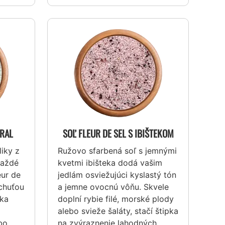
URAL
SOĽ FLEUR DE SEL S IBIŠTEKOM
iky z
Ružovo sfarbená soľ s jemnými
každé
kvetmi ibišteka dodá vašim
eur de
jedlám osviežujúci kyslastý tón
 chuťou
a jemne ovocnú vôňu. Skvele
aka
doplní rybie filé, morské plody
alebo svieže šaláty, stačí štipka
bo
na zvýraznenie lahodných