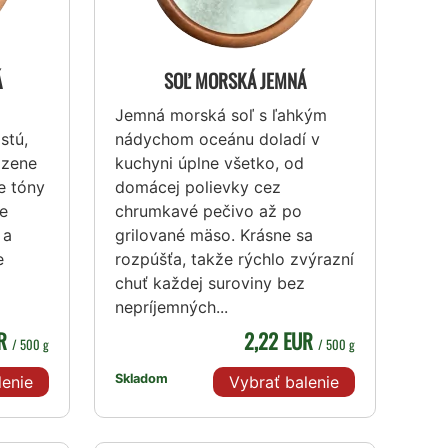
Á
SOĽ MORSKÁ JEMNÁ
Jemná morská soľ s ľahkým
stú,
nádychom oceánu doladí v
dzene
kuchyni úplne všetko, od
e tóny
domácej polievky cez
ne
chrumkavé pečivo až po
 a
grilované mäso. Krásne sa
e
rozpúšťa, takže rýchlo zvýrazní
chuť každej suroviny bez
nepríjemných...
UR
2,22 EUR
/ 500 g
/ 500 g
Skladom
lenie
Vybrať balenie