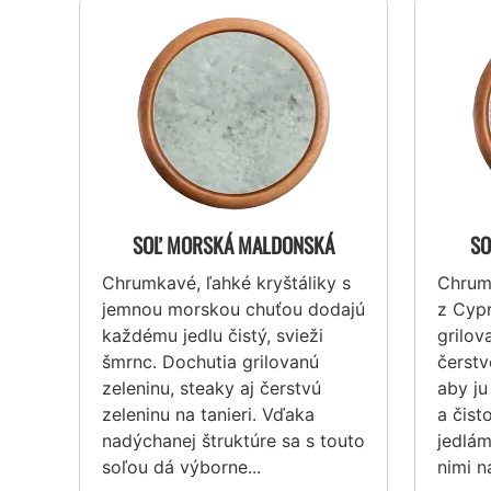
SOĽ MORSKÁ MALDONSKÁ
SO
Chrumkavé, ľahké kryštáliky s
Chrum
jemnou morskou chuťou dodajú
z Cypr
každému jedlu čistý, svieži
grilov
šmrnc. Dochutia grilovanú
čerstv
zeleninu, steaky aj čerstvú
aby ju
zeleninu na tanieri. Vďaka
a čist
nadýchanej štruktúre sa s touto
jedlám
soľou dá výborne...
nimi n