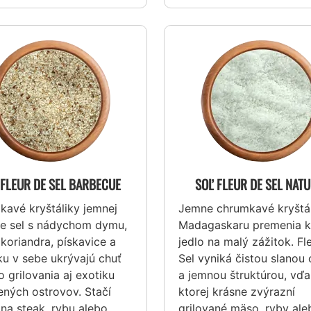
 FLEUR DE SEL BARBECUE
SOĽ FLEUR DE SEL NAT
avé kryštáliky jemnej
Jemne chrumkavé kryštál
de sel s nádychom dymu,
Madagaskaru premenia 
 koriandra, pískavice a
jedlo na malý zážitok. Fl
u v sebe ukrývajú chuť
Sel vyniká čistou slanou
o grilovania aj exotiku
a jemnou štruktúrou, vď
ených ostrovov. Stačí
ktorej krásne zvýrazní
 na steak, rybu alebo
grilované mäso, ryby ale