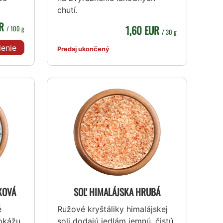
chutí.
UR
1,60 EUR
/ 100 g
/ 30 g
lenie
Predaj ukončený
KOVÁ
SOĽ HIMALÁJSKA HRUBÁ
é
Ružové kryštáliky himalájskej
okážu
soli dodajú jedlám jemnú, čistú