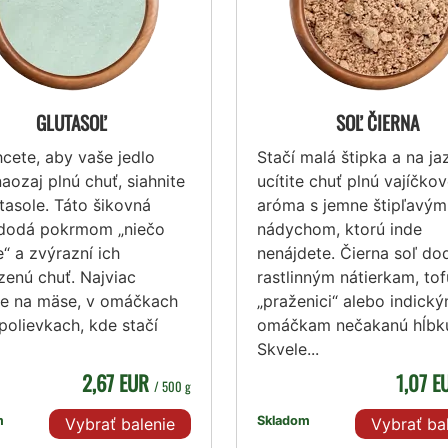
GLUTASOĽ
SOĽ ČIERNA
cete, aby vaše jedlo
Stačí malá štipka a na ja
aozaj plnú chuť, siahnite
ucítite chuť plnú vajíčko
tasole. Táto šikovná
aróma s jemne štipľavým
dodá pokrmom „niečo
nádychom, ktorú inde
“ a zvýrazní ich
nenájdete. Čierna soľ do
zenú chuť. Najviac
rastlinným nátierkam, tof
ne na mäse, v omáčkach
„praženici“ alebo indick
polievkach, kde stačí
omáčkam nečakanú hĺbk
Skvele...
2,67 EUR
1,07 
/ 500 g
m
Skladom
Vybrať balenie
Vybrať ba