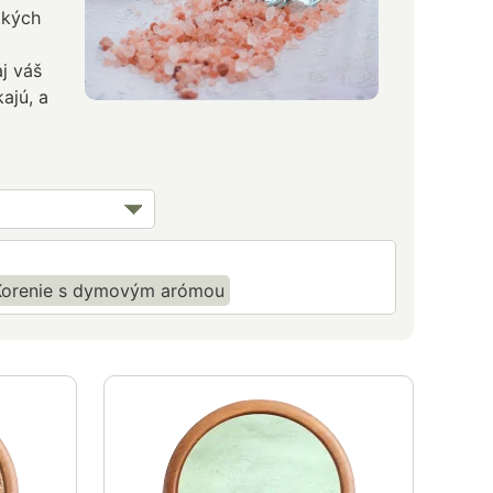
tkých
aj váš
ajú, a
Korenie s dymovým arómou