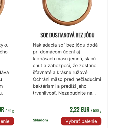
SOĽ DUSITANOVÁ BEZ JÓDU
zyku
Nakladacia soľ bez jódu dodá
vého
pri domácom údení aj
klobásach mäsu jemnú, slanú
chuť a zabezpečí, že zostane
dáva
šťavnaté a krásne ružové.
u
Ochráni mäso pred nežiaducimi
ým
baktériami a predĺži jeho
u.
trvanlivosť. Nezabudnite na...
EUR
2,22 EUR
/ 30 g
/ 500 g
Skladom
lenie
Vybrať balenie