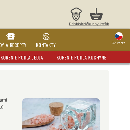
Prihlásiť
Nákupný košík
CZ verze
DY A RECEPTY
KONTAKTY
KORENIE PODĽA JEDLA
KORENIE PODĽA KUCHYNE
ťami
kú