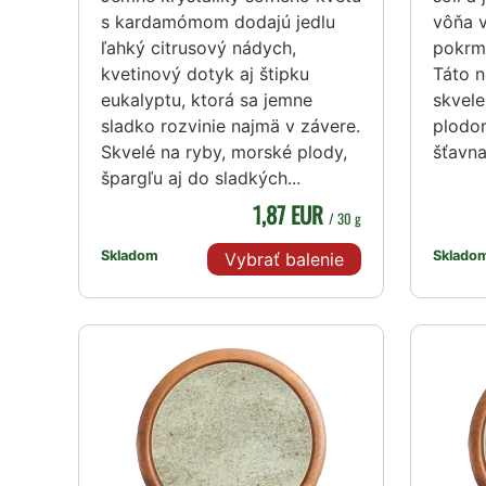
s kardamómom dodajú jedlu
vôňa 
ľahký citrusový nádych,
pokrm
kvetinový dotyk aj štipku
Táto 
eukalyptu, ktorá sa jemne
skvel
sladko rozvinie najmä v závere.
plodom
Skvelé na ryby, morské plody,
šťavn
špargľu aj do sladkých...
1,87 EUR
/ 30 g
Skladom
Sklado
Vybrať balenie