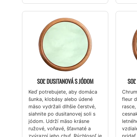
SOĽ DUSITANOVÁ S JÓDOM
SOĽ
Keď potrebujete, aby domáca
Chrumk
šunka, klobásy alebo údené
fleur 
mäso vydržali dlhšie čerstvé,
rasce,
siahnite po dusitanovej soli s
cesnak
jódom. Udrží mäso krásne
letnéh
ružové, voňavé, šťavnaté a
vzdial
zvýrazní jeho chuť. Rýchlosoľ je
pridať