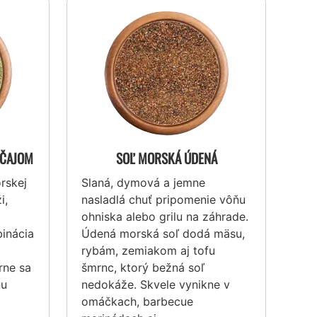
 ČAJOM
SOĽ MORSKÁ ÚDENÁ
rskej
Slaná, dymová a jemne
i,
nasladlá chuť pripomenie vôňu
ohniska alebo grilu na záhrade.
binácia
Údená morská soľ dodá mäsu,
rybám, zemiakom aj tofu
rne sa
šmrnc, ktorý bežná soľ
nu
nedokáže. Skvele vynikne v
omáčkach, barbecue