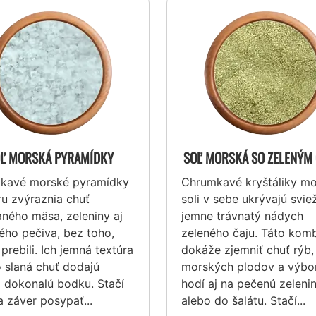
Ľ MORSKÁ PYRAMÍDKY
SOĽ MORSKÁ SO ZELENÝM
kavé morské pyramídky
Chrumkavé kryštáliky mo
u zvýraznia chuť
soli v sebe ukrývajú sviež
aného mäsa, zeleniny aj
jemne trávnatý nádych
ého pečiva, bez toho,
zeleného čaju. Táto kom
 prebili. Ich jemná textúra
dokáže zjemniť chuť rýb,
o slaná chuť dodajú
morských plodov a výbo
 dokonalú bodku. Stačí
hodí aj na pečenú zeleni
a záver posypať...
alebo do šalátu. Stačí...