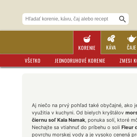
KÁVA
ČAJE
KORENIE
VŠETKO
JEDNODRUHOVÉ KORENIE
ZMESI K
Aj niečo na prvý pohľad také obyčajné, ako 
využitia v kuchyni. Od bielych kryštálov
mors
čiernu soľ Kala Namak
, ponuka solí, ktoré mô
Nechajte sa vtiahnuť do príbehu o soli
Fleur 
povrchu morskej vody a je vysoko cenená pre