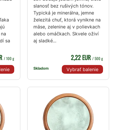
slanosť bez rušivých tónov.
Typická je minerálna, jemne
ďaka
železitá chuť, ktorá vynikne na
ajú
mäse, zelenine aj v polievkach
 na
alebo omáčkach. Skvele oživí
dí sa
aj sladké...
UR
2,22 EUR
/ 100 g
/ 500 g
Skladom
lenie
Vybrať balenie