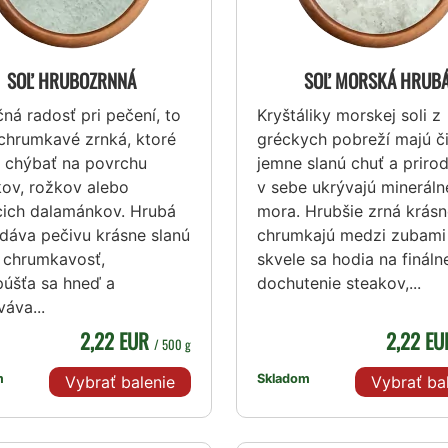
SOĽ HRUBOZRNNÁ
SOĽ MORSKÁ HRUB
ná radosť pri pečení, to
Kryštáliky morskej soli z
 chrumkavé zrnká, ktoré
gréckych pobreží majú či
 chýbať na povrchu
jemne slanú chuť a priro
kov, rožkov alebo
v sebe ukrývajú mineráln
ich dalamánkov. Hrubá
mora. Hrubšie zrná krás
dáva pečivu krásne slanú
chrumkajú medzi zubami
 chrumkavosť,
skvele sa hodia na fináln
púšťa sa hneď a
dochutenie steakov,...
áva...
2,22 EUR
2,22 E
/ 500 g
m
Skladom
Vybrať balenie
Vybrať ba