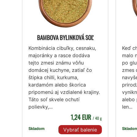
BAMBOVA BYLINKOVÁ SOĽ
Kombinácia cibuľky, cesnaku,
Keď ch
majoránky a rasce dodáva
malo n
tejto zmesi známu vôňu
po glu
domácej kuchyne, zatiaľ čo
zmes 
štipka chilli, kurkuma,
navyše
kardamóm alebo škorica
prirod
pripomenú aj vzdialené krajiny.
vynik
Táto soľ skvele ochutí
alebo 
polievky,...
len...
1,24 EUR
/ 40 g
Skladom
Sklado
Vybrať balenie