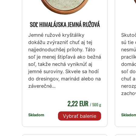
SOĽ HIMALÁJSKA JEMNÁ RUŽOVÁ
Jemné ružové kryštáliky
Skutoč
dokážu zvýrazniť chuť aj tej
sú tie
najjednoduchšej prílohy. Táto
nesmú
soľ je menej štipľavá ako bežná
praclí
soľ, takže nechá vyniknúť aj
domác
jemné suroviny. Skvele sa hodí
soľ do
do dresingov, marinád alebo na
chuť a
záverečné...
neroz
zachov
2,22 EUR
/ 500 g
Skladom
Sklado
Vybrať balenie