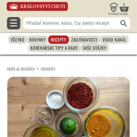
Prihlásiť
Košík
☰
VŠETKO
NOVINKY
RECEPTY
ZAUJÍMAVOSTI
VIDEO KANÁL
KORENÁRSKE TIPY A RADY
VAŠE OTÁZKY
rady a recepty
>
recepty