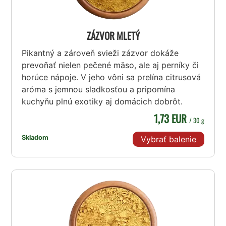
ZÁZVOR MLETÝ
Pikantný a zároveň svieži zázvor dokáže
prevoňať nielen pečené mäso, ale aj perníky či
horúce nápoje. V jeho vôni sa prelína citrusová
aróma s jemnou sladkosťou a pripomína
kuchyňu plnú exotiky aj domácich dobrôt.
1,73 EUR
/ 30 g
Skladom
Vybrať balenie