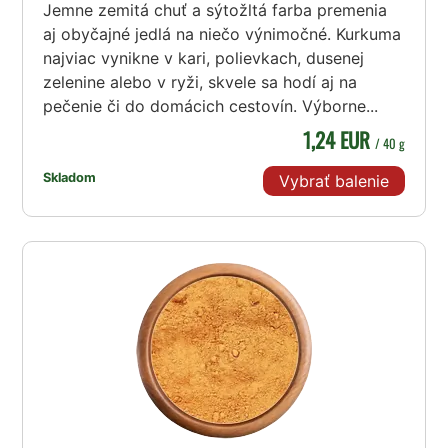
Jemne zemitá chuť a sýtožltá farba premenia
aj obyčajné jedlá na niečo výnimočné. Kurkuma
najviac vynikne v kari, polievkach, dusenej
zelenine alebo v ryži, skvele sa hodí aj na
pečenie či do domácich cestovín. Výborne...
1,24 EUR
/ 40 g
Skladom
Vybrať balenie