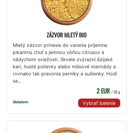
ZÁZVOR MLETÝ BIO
Mletý zázvor prinesie do varenia príjemne
pikantnú chuť s jemnou vôňou citrusov a
nádychom sviežosti. Skvele zvýrazní ázijské
kari, husté polievky alebo mäsové marinády a
rovnako tak prevonia perníky a sušienky. Hodí
sa...
2 EUR
/ 30 g
Skladom
Vybrať balenie