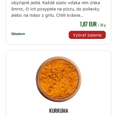
obyčajné jedlá. Každé sústo vďaka nim získa
šmrnc, či ich posypete na pizzu, do polievky
alebo na mäso z grilu. Chilli krásne...
1,87 EUR
/ 30 g
Skladom
Vybrať balenie
KURKUMA