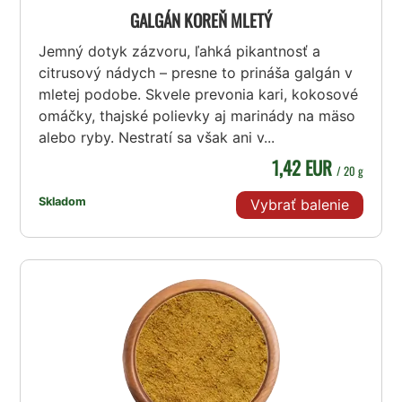
GALGÁN KOREŇ MLETÝ
Jemný dotyk zázvoru, ľahká pikantnosť a
citrusový nádych – presne to prináša galgán v
mletej podobe. Skvele prevonia kari, kokosové
omáčky, thajské polievky aj marinády na mäso
alebo ryby. Nestratí sa však ani v...
1,42 EUR
/ 20 g
Skladom
Vybrať balenie