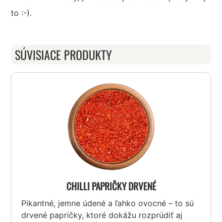
to :-).
SÚVISIACE PRODUKTY
CHILLI PAPRIČKY DRVENÉ
Pikantné, jemne údené a ľahko ovocné – to sú
drvené papričky, ktoré dokážu rozprúdiť aj