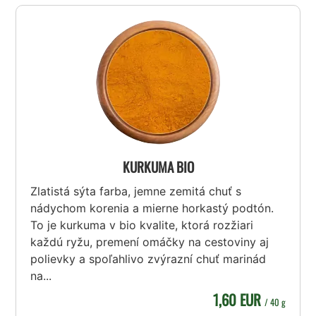
KURKUMA BIO
Zlatistá sýta farba, jemne zemitá chuť s
nádychom korenia a mierne horkastý podtón.
To je kurkuma v bio kvalite, ktorá rozžiari
každú ryžu, premení omáčky na cestoviny aj
polievky a spoľahlivo zvýrazní chuť marinád
na...
1,60 EUR
/ 40 g