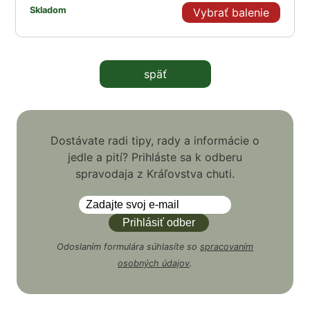
Skladom
Vybrať balenie
späť
Dostávate radi tipy, rady a informácie o
jedle a pití? Prihláste sa k odberu
spravodaja z Kráľovstva chuti.
Odoslaním formulára súhlasíte so
spracovaním
osobných údajov
.