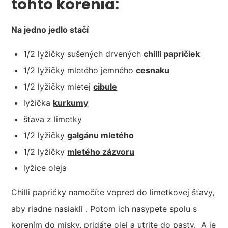
tohto korenia:
Na jedno jedlo stačí
1/2 lyžičky sušených drvených
chilli papričiek
1/2 lyžičky mletého jemného
cesnaku
1/2 lyžičky mletej
cibule
lyžička
kurkumy
šťava z limetky
1/2 lyžičky
galgánu mletého
1/2 lyžičky
mletého zázvoru
lyžice oleja
Chilli papričky namočíte vopred do limetkovej šťavy,
aby riadne nasiakli . Potom ich nasypete spolu s
korením do misky, pridáte olej a utrite do pasty. A je