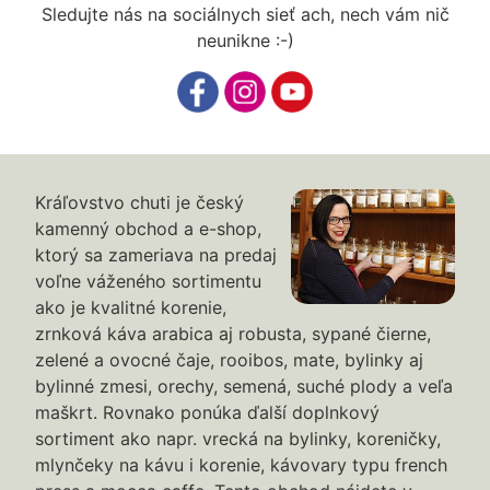
Sledujte nás na sociálnych sieť ach, nech vám nič
neunikne :-)
Kráľovstvo chuti je český
kamenný obchod a e-shop,
ktorý sa zameriava na predaj
voľne váženého sortimentu
ako je kvalitné korenie,
zrnková káva arabica aj robusta, sypané čierne,
zelené a ovocné čaje, rooibos, mate, bylinky aj
bylinné zmesi, orechy, semená, suché plody a veľa
maškrt. Rovnako ponúka ďalší doplnkový
sortiment ako napr. vrecká na bylinky, koreničky,
mlynčeky na kávu i korenie, kávovary typu french