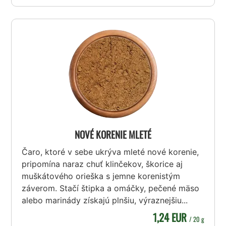
NOVÉ KORENIE MLETÉ
Čaro, ktoré v sebe ukrýva mleté nové korenie,
pripomína naraz chuť klinčekov, škorice aj
muškátového orieška s jemne korenistým
záverom. Stačí štipka a omáčky, pečené mäso
alebo marinády získajú plnšiu, výraznejšiu...
1,24 EUR
/ 20 g