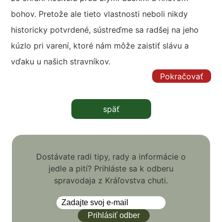
bohov. Pretože ale tieto vlastnosti neboli nikdy
historicky potvrdené, sústreďme sa radšej na jeho
kúzlo pri varení, ktoré nám môže zaistiť slávu a
vďaku u našich stravníkov.
Pokračovať
späť
Dostávate radi tipy, rady a informácie o
jedle a pití? Prihláste sa k odberu
spravodaja z Kráľovstva chuti.