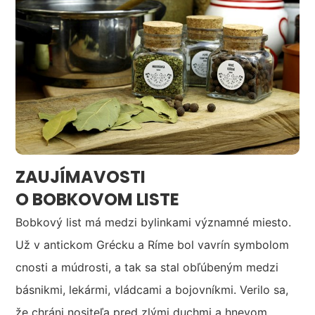
ZAUJÍMAVOSTI
O BOBKOVOM LISTE
Bobkový list má medzi bylinkami významné miesto.
Už v antickom Grécku a Ríme bol vavrín symbolom
cnosti a múdrosti, a tak sa stal obľúbeným medzi
básnikmi, lekármi, vládcami a bojovníkmi. Verilo sa,
že chráni nositeľa pred zlými duchmi a hnevom