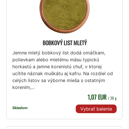
BOBKOVÝ LIST MLETÝ
Jemne mletý bobkový list dodá omáčkam,
polievkam alebo mletému mäsu typickú
horkastú a jemne korenistú chuť, v ktorej
ucítite náznak muškátu aj kafru. Na rozdiel od
celých listov sa výborne mieša s ostatným
korením,...
1,07 EUR
/ 20 g
Skladom
Vybrať balenie