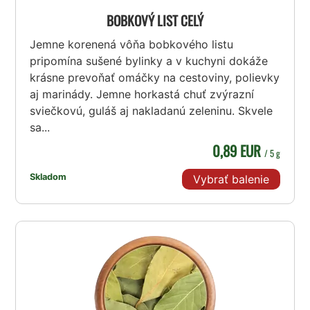
BOBKOVÝ LIST CELÝ
Jemne korenená vôňa bobkového listu
pripomína sušené bylinky a v kuchyni dokáže
krásne prevoňať omáčky na cestoviny, polievky
aj marinády. Jemne horkastá chuť zvýrazní
sviečkovú, guláš aj nakladanú zeleninu. Skvele
sa...
0,89 EUR
/ 5 g
Skladom
Vybrať balenie