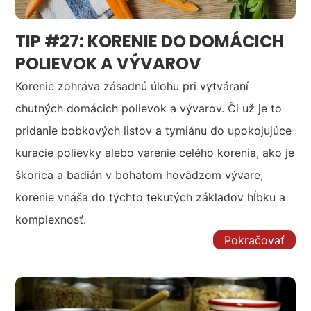
TIP #27: KORENIE DO DOMÁCICH
POLIEVOK A VÝVAROV
Korenie zohráva zásadnú úlohu pri vytváraní
chutných domácich polievok a vývarov. Či už je to
pridanie bobkových listov a tymiánu do upokojujúce
kuracie polievky alebo varenie celého korenia, ako je
škorica a badián v bohatom hovädzom vývare,
korenie vnáša do týchto tekutých základov hĺbku a
komplexnosť.
Pokračovať