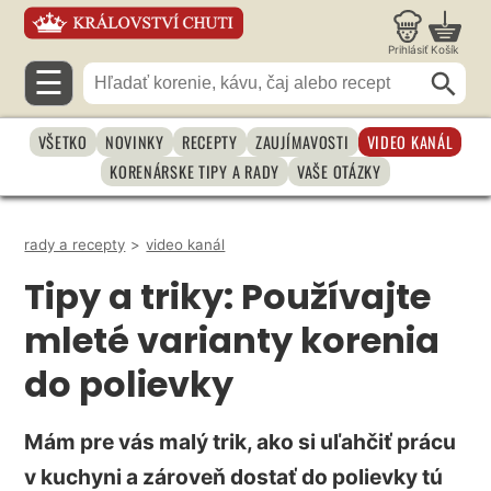
Prihlásiť
Košík
☰
VŠETKO
NOVINKY
RECEPTY
ZAUJÍMAVOSTI
VIDEO KANÁL
KORENÁRSKE TIPY A RADY
VAŠE OTÁZKY
rady a recepty
>
video kanál
Tipy a triky: Používajte
mleté varianty korenia
do polievky
Mám pre vás malý trik, ako si uľahčiť prácu
v kuchyni a zároveň dostať do polievky tú