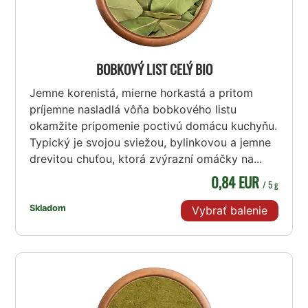
BOBKOVÝ LIST CELÝ BIO
Jemne korenistá, mierne horkastá a pritom
príjemne nasladlá vôňa bobkového listu
okamžite pripomenie poctivú domácu kuchyňu.
Typický je svojou sviežou, bylinkovou a jemne
drevitou chuťou, ktorá zvýrazní omáčky na...
0,84 EUR
/ 5 g
Skladom
Vybrať balenie