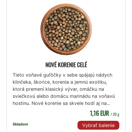
NOVÉ KORENIE CELÉ
Tieto voňavé guľôčky v sebe spájajú nádych
klinčeka, škorice, korenia a jemnú exotiku,
ktorá premení klasický vývar, omáčku na
sviečkovú alebo domácu marinádu na voňavú
hostinu. Nové korenie sa skvele hodí aj na...
1,16 EUR
/ 20 g
Skladom
Vybrať balenie