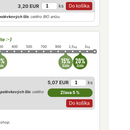
ks
3,20 EUR
polévkových lžic
celého BIO anízu.
te :-)
00
400
500
700
900
1,5
3
kg
kg
5,07 EUR
ks
polévkových lžic
celého
Zľava 5 %
-shop.