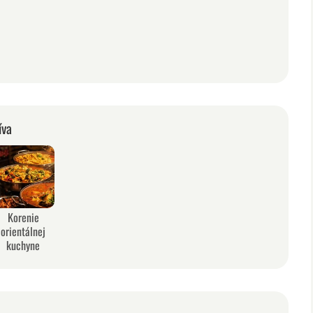
íva
Korenie
orientálnej
kuchyne