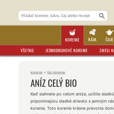
KÁVA
ČAJE
KORENIE
VŠETKO
JEDNODRUHOVÉ KORENIE
ZMESI K
korenie
>
bio korenie
ANÍZ CELÝ BIO
Keď siahnete po celom aníze, ucítite sladk
pripomínajúcu sladké drievko s jemným n
korenia. Toto korenie krásne prevonia do