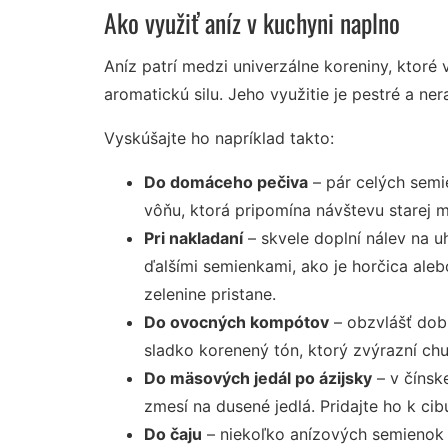
Ako využiť aníz v kuchyni naplno
Aníz patrí medzi univerzálne koreniny, ktoré 
aromatickú silu. Jeho využitie je pestré a ner
Vyskúšajte ho napríklad takto:
Do domáceho pečiva
– pár celých semi
vôňu, ktorá pripomína návštevu starej 
Pri nakladaní
– skvele doplní nálev na u
ďalšími semienkami, ako je horčica aleb
zelenine pristane.
Do ovocných kompótov
– obzvlášť dobr
sladko korenený tón, ktorý zvýrazní chu
Do mäsových jedál po ázijsky
– v čínsk
zmesí na dusené jedlá. Pridajte ho k cibu
Do čaju
– niekoľko anízových semienok 