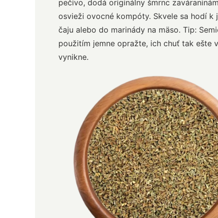
pečivo, dodá originálny šmrnc zaváraniná
osvieži ovocné kompóty. Skvele sa hodí k 
čaju alebo do marinády na mäso. Tip: Sem
použitím jemne opražte, ich chuť tak ešte 
vynikne.