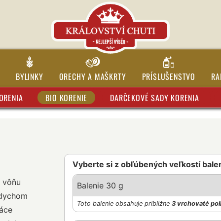
BYLINKY
ORECHY A MAŠKRTY
PRÍSLUŠENSTVO
RA
ORENIA
BIO KORENIE
DARČEKOVÉ SADY KORENIA
Vyberte si z obľúbených veľkostí bale
ú vôňu
Balenie 30 g
ádychom
Toto balenie obsahuje približne
3 vrchovaté pol
máce