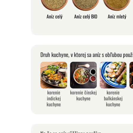
Aníz celý
Aníz celý BIO
Aníz mletý
Druh kuchyne, v ktorej sa aníz s obľubou použ
korenie
korenie čínskej
korenie
indickej
kuchyne
balkánskej
kuchyne
kuchyne