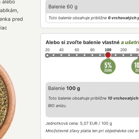
m alebo
Balenie 60 g
jablkám,
Toto balenie obsahuje približne
6 vrchovatých 
ienka pred
viac
Alebo si zvoľte balenie vlastné
a ušetri
20
40
60
80
100
200
3
Balenie
100 g
Toto balenie obsahuje približne
10 vrchovatých 
BIO anízu.
Jednotková cena: 5,07 EUR / 100 g
Množstevné zľavy platia len pri objednávke cez e