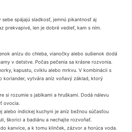
v sebe spájajú sladkosť, jemnú pikantnosť aj
az prekvapivé, len je dobré vedieť, kam s ním.
enok anízu do chleba, vianočky alebo sušienok dodá
mamy v detstve. Počas pečenia sa krásne rozvonia.
horky, kapustu, cviklu alebo mrkvu. V kombinácii s
o koriander, vytvára aníz voňavý základ, ktorý
e si rozumie s jablkami a hruškami. Dodá nálevu
ť ovocia.
ej alebo indickej kuchyni je aníz bežnou súčasťou
li, škorici a badiánu a nechajte rozvoňať.
do kanvice, a k tomu klinček, zázvor a horúca voda.