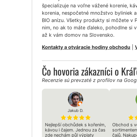
špecializuje na voľne vážené korenie, ká
korenia, nespočetné množstvo byliniek a
BIO anízu. Všetky produkty si môžete v 
nim, no ak to máte ďaleko, pohodlne si 
až k vám domov na Slovensko.
Kontakty a otváracie hodiny obchodu
|
Čo hovoria zákazníci o Krá
Recenzie sú prevzaté z profilov na Goo
Jakub D.
Nejlepší obchůdek s kořením,
Obchod s v
kávou i čajem. Jednou za čas
sortimentem
zde nechám půl výplaty
čajů. Nakup