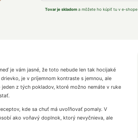
Tovar je skladom
a môžete ho kúpiť tu v e-shope
hneď je vám jasné, že toto nebude len tak hocijaké
 drievko, je v príjemnom kontraste s jemnou, ale
e jeden z tých pokladov, ktoré možno nemáte v ruke
stať.
receptov, kde sa chuť má uvoľňovať pomaly. V
pôsobí ako voňavý doplnok, ktorý nevyčnieva, ale