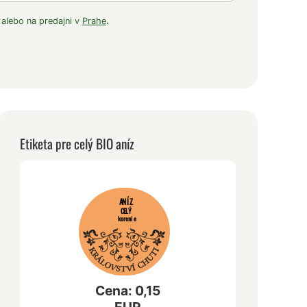
 alebo na predajni v
Prahe
.
Etiketa pre celý BIO aníz
ANÍZ
CELÝ
korenie
Cena: 0,15