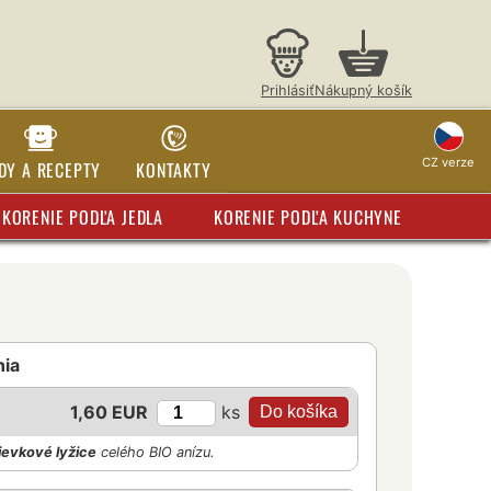
Prihlásiť
Nákupný košík
CZ verze
DY A RECEPTY
KONTAKTY
KORENIE PODĽA JEDLA
KORENIE PODĽA KUCHYNE
nia
ks
1,60 EUR
ievkové lyžice
celého BIO anízu.