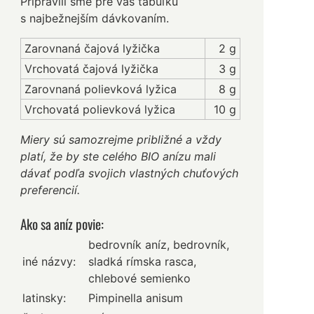
Pripravili sme pre vás tabuľku
s najbežnejším dávkovaním.
Zarovnaná čajová lyžička
2 g
Vrchovatá čajová lyžička
3 g
Zarovnaná polievková lyžica
8 g
Vrchovatá polievková lyžica
10 g
Miery sú samozrejme približné a vždy
platí, že by ste celého BIO anízu mali
dávať podľa svojich vlastných chuťových
preferencií.
Ako sa aníz povie:
bedrovník aníz, bedrovník,
iné názvy:
sladká rímska rasca,
chlebové semienko
latinsky:
Pimpinella anisum