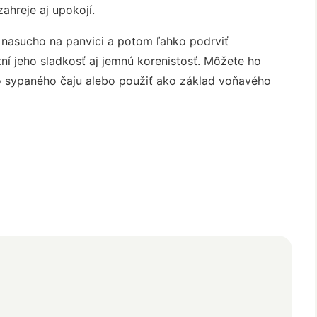
ahreje aj upokojí.
ť nasucho na panvici a potom ľahko podrviť
zní jeho sladkosť aj jemnú korenistosť. Môžete ho
o sypaného čaju alebo použiť ako základ voňavého