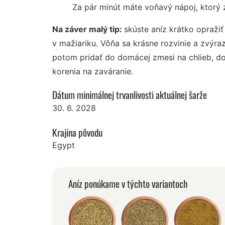
Za pár minút máte voňavý nápoj, ktorý z
Na záver malý tip:
skúste aníz krátko opraži
v mažiariku. Vôňa sa krásne rozvinie a zvýra
potom pridať do domácej zmesi na chlieb, d
korenia na zaváranie.
Dátum minimálnej trvanlivosti aktuálnej šarže
30. 6. 2028
Krajina pôvodu
Egypt
Aníz ponúkame v týchto variantoch