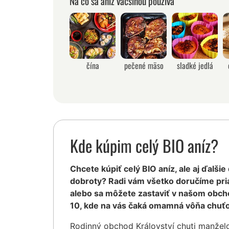
Na čo sa aníz väčšinou používa
čína
pečené mäso
sladké jedlá
Kde kúpim celý BIO aníz?
Chcete kúpiť celý BIO aníz, ale aj ďalšie
dobroty? Radi vám všetko doručíme pr
alebo sa môžete zastaviť v našom obcho
10, kde na vás čaká omamná vôňa chuťo
Rodinný obchod Království chuti manžel