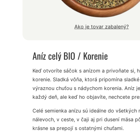
Ako je tovar zabalený?
Aníz celý BIO
/ Korenie
Keď otvoríte sáčok s anízom a privoňate si, 
korenie. Sladká vôňa, ktorá pripomína sladké
výraznou chuťou s nádychom korenia. Aníz j
každý deň, ale keď ho objavíte, nechcete pre
Celé semienka anízu sú ideálne do všetkých 
nálevoch, v ceste, v čaji aj pri dusení mäsa 
krásne sa prepojí s ostatnými chuťami.