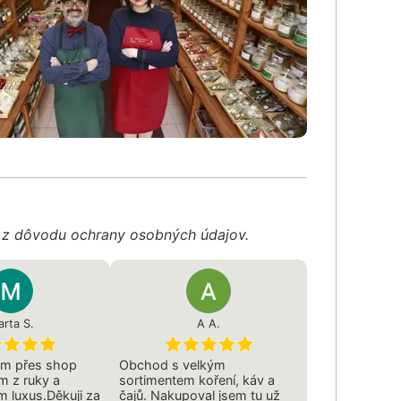
é z dôvodu ochrany osobných údajov.
rta S.
A A.
em přes shop
Obchod s velkým
m z ruky a
sortimentem koření, káv a
m luxus.Děkuji za
čajů. Nakupoval jsem tu už