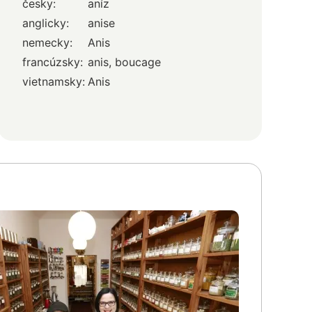
česky:
aníz
anglicky:
anise
nemecky:
Anis
francúzsky:
anis, boucage
vietnamsky:
Anis