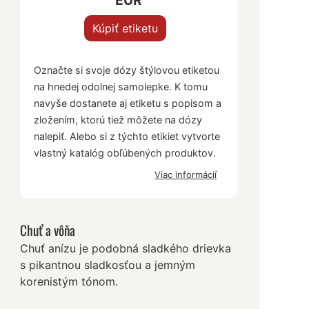
EUR
Kúpiť etiketu
Označte si svoje dózy štýlovou etiketou
na hnedej odolnej samolepke. K tomu
navyše dostanete aj etiketu s popisom a
zložením, ktorú tiež môžete na dózy
nalepiť. Alebo si z týchto etikiet vytvorte
vlastný katalóg obľúbených produktov.
Viac informácií
Chuť a vôňa
Chuť anízu je podobná sladkého drievka
s pikantnou sladkosťou a jemným
korenistým tónom.