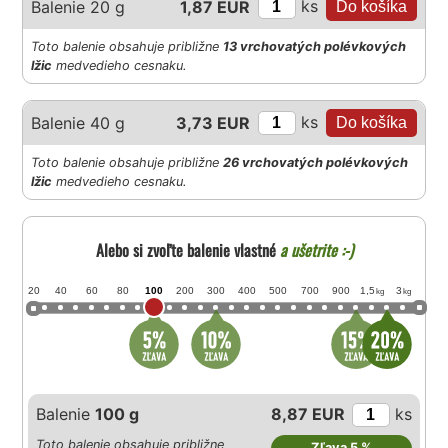
ks
Balenie 20 g
1,87 EUR
Toto balenie obsahuje približne
13 vrchovatých polévkových
lžic
medvedieho cesnaku.
ks
Balenie 40 g
3,73 EUR
Toto balenie obsahuje približne
26 vrchovatých polévkových
lžic
medvedieho cesnaku.
Alebo si zvoľte balenie vlastné
a ušetrite :-)
20
40
60
80
100
200
300
400
500
700
900
1,5
3
kg
kg
Balenie
100 g
8,87 EUR
ks
Toto balenie obsahuje približne
Zľava 5 %