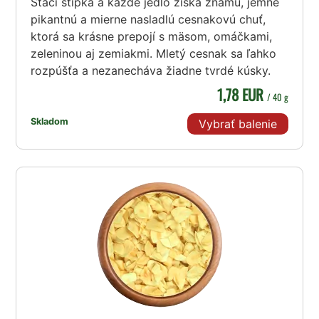
Stačí štipka a každé jedlo získa známu, jemne
pikantnú a mierne nasladlú cesnakovú chuť,
ktorá sa krásne prepojí s mäsom, omáčkami,
zeleninou aj zemiakmi. Mletý cesnak sa ľahko
rozpúšťa a nezanecháva žiadne tvrdé kúsky.
1,78 EUR
/ 40 g
Skladom
Vybrať balenie