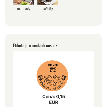
marinády
paštéty
Etiketa pre medvedí cesnak
MEDVEDÍ
CESNAK
korenie
Cena: 0,15
EUR