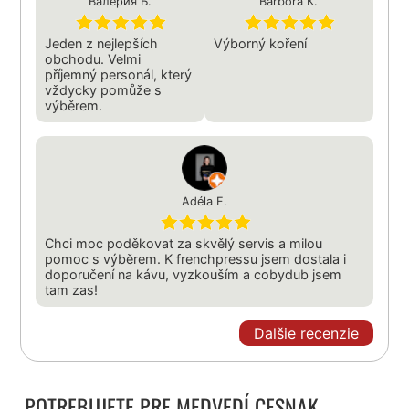
Валерия Б.
Barbora K.
Jeden z nejlepších
Výborný koření
obchodu. Velmi
příjemný personál, který
vždycky pomůže s
výběrem.
Adéla F.
Chci moc poděkovat za skvělý servis a milou
pomoc s výběrem. K frenchpressu jsem dostala i
doporučení na kávu, vyzkouším a cobydub jsem
tam zas!
Dalšie recenzie
POTREBUJETE PRE MEDVEDÍ CESNAK