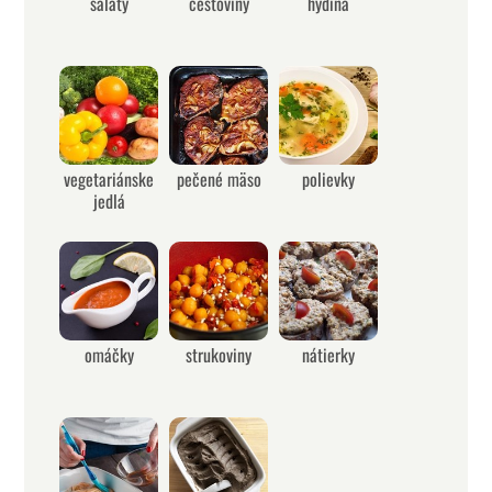
šaláty
cestoviny
hydina
vegetariánske
pečené mäso
polievky
jedlá
omáčky
strukoviny
nátierky