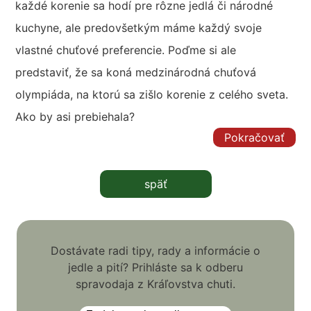
každé korenie sa hodí pre rôzne jedlá či národné
kuchyne, ale predovšetkým máme každý svoje
vlastné chuťové preferencie. Poďme si ale
predstaviť, že sa koná medzinárodná chuťová
olympiáda, na ktorú sa zišlo korenie z celého sveta.
Ako by asi prebiehala?
Pokračovať
späť
Dostávate radi tipy, rady a informácie o
jedle a pití? Prihláste sa k odberu
spravodaja z Kráľovstva chuti.