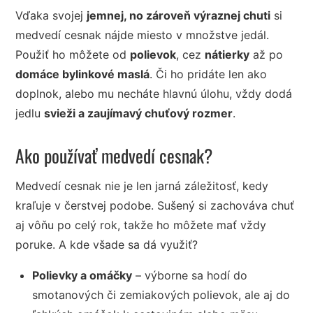
Vďaka svojej
jemnej, no zároveň výraznej chuti
si
medvedí cesnak nájde miesto v množstve jedál.
Použiť ho môžete od
polievok
, cez
nátierky
až po
domáce bylinkové maslá
. Či ho pridáte len ako
doplnok, alebo mu necháte hlavnú úlohu, vždy dodá
jedlu
svieži a zaujímavý chuťový rozmer
.
Ako používať medvedí cesnak?
Medvedí cesnak nie je len jarná záležitosť, kedy
kraľuje v čerstvej podobe. Sušený si zachováva chuť
aj vôňu po celý rok, takže ho môžete mať vždy
poruke. A kde všade sa dá využiť?
Polievky a omáčky
– výborne sa hodí do
smotanových či zemiakových polievok, ale aj do