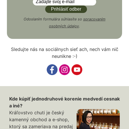
Odoslaním formulára súhlasíte so
spracovaním
osobných údajov
.
Sledujte nás na sociálnych sieť ach, nech vám nič
neunikne :-)
Kde kúpiť jednodruhové korenie medvedí cesnak
a iné?
Kráľovstvo chuti je český
kamenný obchod a e-shop,
ktorý sa zameriava na predaj