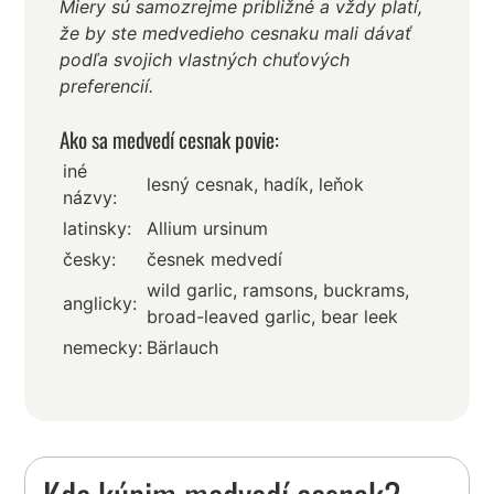
Miery sú samozrejme približné a vždy platí,
že by ste medvedieho cesnaku mali dávať
podľa svojich vlastných chuťových
preferencií.
Ako sa medvedí cesnak povie:
iné
lesný cesnak, hadík, leňok
názvy:
latinsky:
Allium ursinum
česky:
česnek medvedí
wild garlic, ramsons, buckrams,
anglicky:
broad-leaved garlic, bear leek
nemecky:
Bärlauch