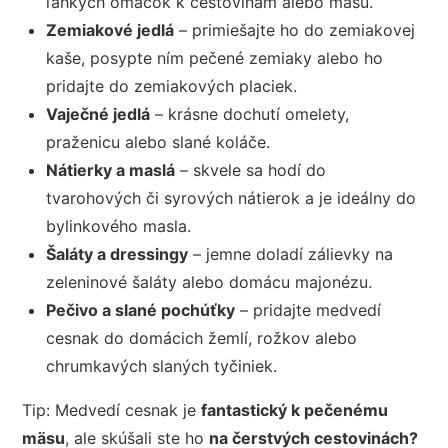
ľahkých omáčok k cestovinám alebo mäsu.
Zemiakové jedlá
– primiešajte ho do zemiakovej
kaše, posypte ním pečené zemiaky alebo ho
pridajte do zemiakových placiek.
Vaječné jedlá
– krásne dochutí omelety,
praženicu alebo slané koláče.
Nátierky a maslá
– skvele sa hodí do
tvarohových či syrových nátierok a je ideálny do
bylinkového masla.
Šaláty a dressingy
– jemne doladí zálievky na
zeleninové šaláty alebo domácu majonézu.
Pečivo a slané pochúťky
– pridajte medvedí
cesnak do domácich žemlí, rožkov alebo
chrumkavých slaných tyčiniek.
Tip: Medvedí cesnak je
fantastický k pečenému
mäsu
, ale skúšali ste ho
na čerstvých cestovinách?