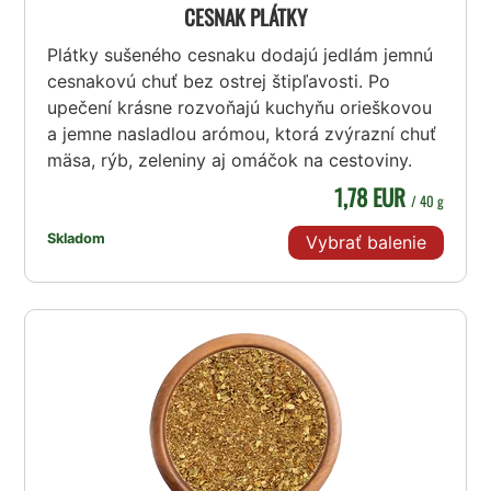
CESNAK PLÁTKY
Plátky sušeného cesnaku dodajú jedlám jemnú
cesnakovú chuť bez ostrej štipľavosti. Po
upečení krásne rozvoňajú kuchyňu orieškovou
a jemne nasladlou arómou, ktorá zvýrazní chuť
mäsa, rýb, zeleniny aj omáčok na cestoviny.
1,78 EUR
/ 40 g
Skladom
Vybrať balenie