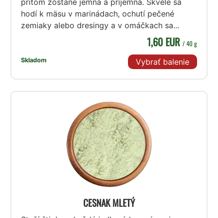
pritom zostane jemná a príjemná. Skvele sa
hodí k mäsu v marinádach, ochutí pečené
zemiaky alebo dresingy a v omáčkach sa...
1,60 EUR
/ 40 g
Skladom
Vybrať balenie
CESNAK MLETÝ