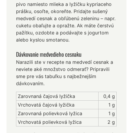
pivo namiesto mlieka a lyžičku kypriaceho
prášku, osoľte, okoreňte. Pridajte sušený
medvedí cesnak a obľúbenú zeleninu – napr.
cuketu obaľujte a opražte. Ak máte čerstvú
pažítku, ozdobte a podávajte s jogurtom
alebo kyslou smotanou.
Dávkovanie medvedieho cesnaku
Narazili ste v recepte na medvedí cesnak a
neviete aké množstvo odmerať? Pripravili
sme pre vás tabuľku s najbežnejším
dávkovaním.
Zarovnaná čajová lyžička
0,4 g
Vrchovatá čajová lyžička
1 g
Zarovnaná polievková lyžica
1 g
Vrchovatá polievková lyžica
2 g