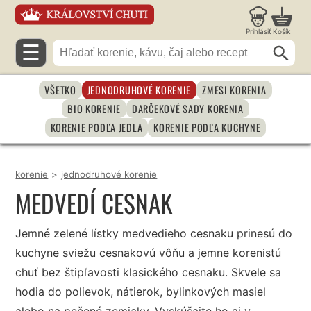
Prihlásiť
Košík
☰
VŠETKO
JEDNODRUHOVÉ KORENIE
ZMESI KORENIA
BIO KORENIE
DARČEKOVÉ SADY KORENIA
KORENIE PODĽA JEDLA
KORENIE PODĽA KUCHYNE
korenie
>
jednodruhové korenie
MEDVEDÍ CESNAK
Jemné zelené lístky medvedieho cesnaku prinesú do
kuchyne sviežu cesnakovú vôňu a jemne korenistú
chuť bez štipľavosti klasického cesnaku. Skvele sa
hodia do polievok, nátierok, bylinkových masiel
alebo na pečené zemiaky. Vyskúšajte ho aj v