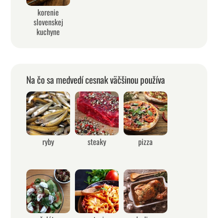
korenie
slovenskej
kuchyne
Na čo sa medvedí cesnak väčšinou používa
ryby
steaky
pizza