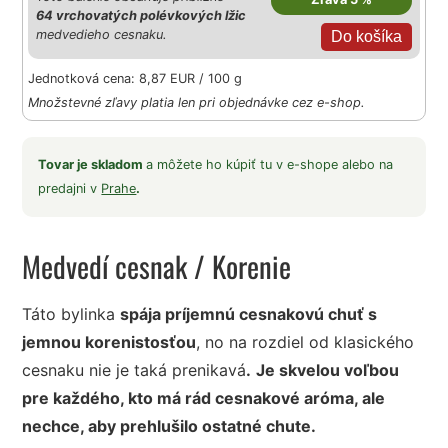
64 vrchovatých polévkových lžic
medvedieho cesnaku.
Jednotková cena: 8,87 EUR / 100 g
Množstevné zľavy platia len pri objednávke cez e-shop.
Tovar je skladom
a môžete ho kúpiť tu v e-shope alebo na
predajni v
Prahe
.
Medvedí cesnak
/ Korenie
Táto bylinka
spája príjemnú cesnakovú chuť s
jemnou korenistosťou
, no na rozdiel od klasického
cesnaku nie je taká prenikavá
.
Je skvelou voľbou
pre každého, kto má rád cesnakové aróma, ale
nechce, aby prehlušilo ostatné chute.