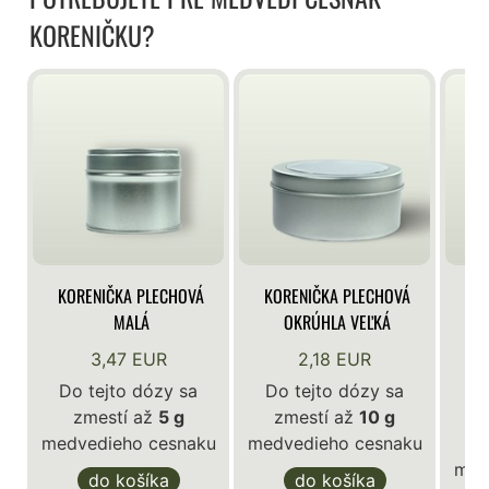
KORENIČKU?
KORENIČKA PLECHOVÁ
KORENIČKA PLECHOVÁ
KO
MALÁ
OKRÚHLA VEĽKÁ
3,47 EUR
2,18 EUR
Do tejto dózy sa
Do tejto dózy sa
zmestí až
5 g
zmestí až
10 g
D
medvedieho cesnaku
medvedieho cesnaku
med
do košíka
do košíka