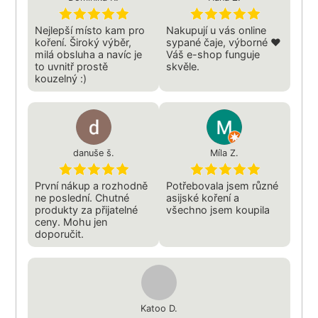
Nejlepší místo kam pro
Nakupují u vás online
koření. Široký výběr,
sypané čaje, výborné ❤️
milá obsluha a navíc je
Váš e-shop funguje
to uvnitř prostě
skvěle.
kouzelný :)
danuše š.
Míla Z.
První nákup a rozhodně
Potřebovala jsem různé
ne poslední. Chutné
asijské koření a
produkty za přijatelné
všechno jsem koupila
ceny. Mohu jen
doporučit.
Katoo D.