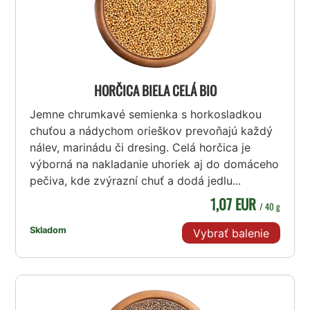
HORČICA BIELA CELÁ BIO
Jemne chrumkavé semienka s horkosladkou
chuťou a nádychom orieškov prevoňajú každý
nálev, marinádu či dresing. Celá horčica je
výborná na nakladanie uhoriek aj do domáceho
pečiva, kde zvýrazní chuť a dodá jedlu...
1,07 EUR
/ 40 g
Skladom
Vybrať balenie