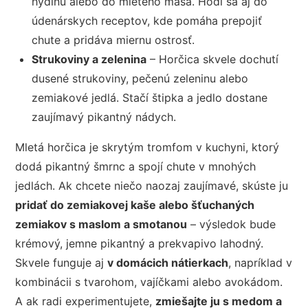
hydinu alebo do mletého mäsa. Hodí sa aj do
údenárskych receptov, kde pomáha prepojiť
chute a pridáva miernu ostrosť.
Strukoviny a zelenina
– Horčica skvele dochutí
dusené strukoviny, pečenú zeleninu alebo
zemiakové jedlá. Stačí štipka a jedlo dostane
zaujímavý pikantný nádych.
Mletá horčica je skrytým tromfom v kuchyni, ktorý
dodá pikantný šmrnc a spojí chute v mnohých
jedlách. Ak chcete niečo naozaj zaujímavé, skúste ju
pridať do zemiakovej kaše alebo šťuchaných
zemiakov s maslom a smotanou
– výsledok bude
krémový, jemne pikantný a prekvapivo lahodný.
Skvele funguje aj
v domácich nátierkach
, napríklad v
kombinácii s tvarohom, vajíčkami alebo avokádom.
A ak radi experimentujete,
zmiešajte ju s medom a