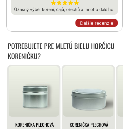
Úžasný výběr koření, čajů, ořechů a mnoho dalšího.
Dalšie recenzie
POTREBUJETE PRE MLETÚ BIELU HORČICU
KORENIČKU?
KORENIČKA PLECHOVÁ
KORENIČKA PLECHOVÁ
KO