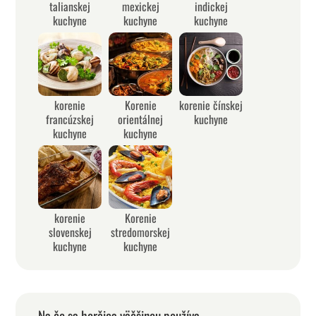
talianskej
mexickej
indickej
kuchyne
kuchyne
kuchyne
korenie
Korenie
korenie čínskej
francúzskej
orientálnej
kuchyne
kuchyne
kuchyne
korenie
Korenie
slovenskej
stredomorskej
kuchyne
kuchyne
Na čo sa horčica väčšinou používa