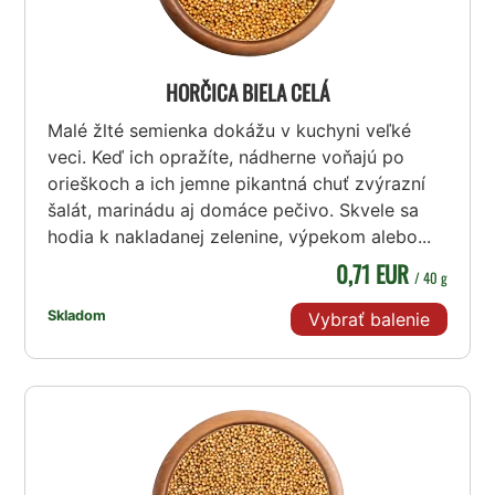
HORČICA BIELA CELÁ
Malé žlté semienka dokážu v kuchyni veľké
veci. Keď ich opražíte, nádherne voňajú po
orieškoch a ich jemne pikantná chuť zvýrazní
šalát, marinádu aj domáce pečivo. Skvele sa
hodia k nakladanej zelenine, výpekom alebo...
0,71 EUR
/ 40 g
Skladom
Vybrať balenie