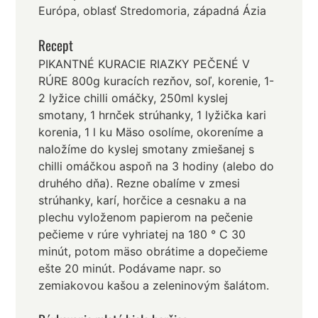
Európa, oblasť Stredomoria, západná Ázia
Recept
PIKANTNÉ KURACIE RIAZKY PEČENÉ V
RÚRE 800g kuracích rezňov, soľ, korenie, 1-
2 lyžice chilli omáčky, 250ml kyslej
smotany, 1 hrnček strúhanky, 1 lyžička kari
korenia, 1 l ku Mäso osolíme, okoreníme a
naložíme do kyslej smotany zmiešanej s
chilli omáčkou aspoň na 3 hodiny (alebo do
druhého dňa). Rezne obalíme v zmesi
strúhanky, karí, horčice a cesnaku a na
plechu vyloženom papierom na pečenie
pečieme v rúre vyhriatej na 180 ° C 30
minút, potom mäso obrátime a dopečieme
ešte 20 minút. Podávame napr. so
zemiakovou kašou a zeleninovým šalátom.