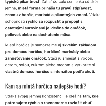
typickú pikantnosť
. Zatiaľ čo celé semienka sú skôr
jemné,
mletá forma prináša tú pravú štipľavosť
,
známu z horčíc, marinád a pikantných zmesí
.
Vďaka
schopnosti
rýchlo sa rozpustiť a prepojiť s
ostatnými surovinami je ideálna do omáčok,
polievok alebo na dochutenie mäsa
.
Mletá horčica je samozrejme aj
skvelým základom
pre domácu horčicu, horčičné marinády alebo
zahusťovanie omáčok
. Stačí ju zmiešať s vodou,
octom, soľou, cukrom alebo medom a vytvoríte si
vlastnú domácu horčicu s intenzitou podľa chuti
.
Kam sa mletá horčica najlepšie hodí?
Vďaka svojej jemnej konzistencii je ideálna
tam, kde
potrebujete rýchlo a rovnomerne rozložiť chuť
.