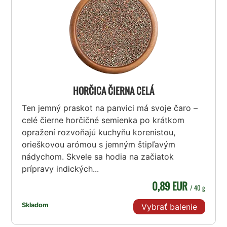
HORČICA ČIERNA CELÁ
Ten jemný praskot na panvici má svoje čaro –
celé čierne horčičné semienka po krátkom
opražení rozvoňajú kuchyňu korenistou,
orieškovou arómou s jemným štipľavým
nádychom. Skvele sa hodia na začiatok
prípravy indických...
0,89 EUR
/ 40 g
Skladom
Vybrať balenie