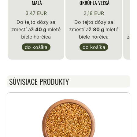
MALÁ
OKRÚHLA VEĽKÁ
3,47 EUR
2,18 EUR
Do tejto dózy sa
Do tejto dózy sa
zmestí až
40 g
mleté
zmestí až
80 g
mleté
D
biele horčica
biele horčica
zme
do košíka
do košíka
SÚVISIACE PRODUKTY