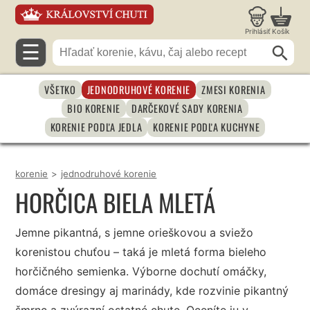
Prihlásiť
Košík
☰
VŠETKO
JEDNODRUHOVÉ KORENIE
ZMESI KORENIA
BIO KORENIE
DARČEKOVÉ SADY KORENIA
KORENIE PODĽA JEDLA
KORENIE PODĽA KUCHYNE
korenie
>
jednodruhové korenie
HORČICA BIELA MLETÁ
Jemne pikantná, s jemne orieškovou a sviežo
korenistou chuťou – taká je mletá forma bieleho
horčičného semienka. Výborne dochutí omáčky,
domáce dresingy aj marinády, kde rozvinie pikantný
šmrnc a zvýrazní ostatné chute. Oceníte ju v