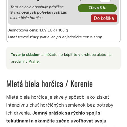
Toto balenie obsahuje približne
Zľava 5 %
9 vrchovatých polévkových lžic
mleté biele horčica.
Jednotková cena: 1,69 EUR / 100 g
Množstevné zľavy platia len pri objednávke cez e-shop.
Tovar je skladom
a môžete ho kúpiť tu v e-shope alebo na
predajni v
Prahe
.
Mletá biela horčica
/ Korenie
Mletá biela horčica je skvelý spôsob, ako získať
intenzívnu chuť horčičných semienok bez potreby
ich drvenia.
Jemný prášok sa rýchlo spojí s
tekutinami a okamžite začne uvoľňovať svoju