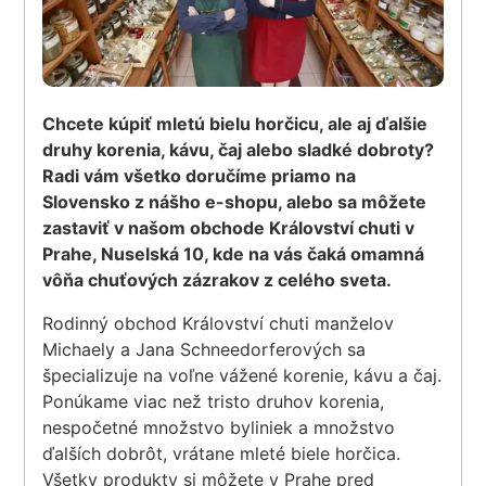
Chcete kúpiť mletú bielu horčicu, ale aj ďalšie
druhy korenia, kávu, čaj alebo sladké dobroty?
Radi vám všetko doručíme priamo na
Slovensko z nášho e-shopu, alebo sa môžete
zastaviť v našom obchode Království chuti v
Prahe, Nuselská 10, kde na vás čaká omamná
vôňa chuťových zázrakov z celého sveta.
Rodinný obchod Království chuti manželov
Michaely a Jana Schneedorferových sa
špecializuje na voľne vážené korenie, kávu a čaj.
Ponúkame viac než tristo druhov korenia,
nespočetné množstvo byliniek a množstvo
ďalších dobrôt, vrátane mleté biele horčica.
Všetky produkty si môžete v Prahe pred