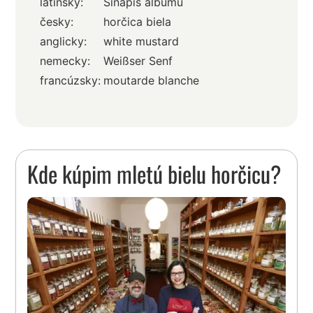
latinsky:
Sinapis albumu
česky:
horčica biela
anglicky:
white mustard
nemecky:
Weißser Senf
francúzsky:
moutarde blanche
Kde kúpim mletú bielu horčicu?