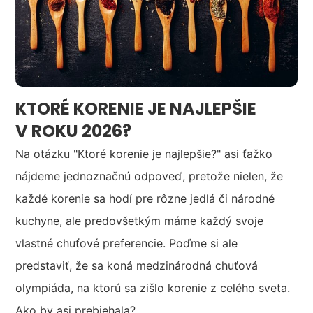
KTORÉ KORENIE JE NAJLEPŠIE
V ROKU 2026?
Na otázku "Ktoré korenie je najlepšie?" asi ťažko
nájdeme jednoznačnú odpoveď, pretože nielen, že
každé korenie sa hodí pre rôzne jedlá či národné
kuchyne, ale predovšetkým máme každý svoje
vlastné chuťové preferencie. Poďme si ale
predstaviť, že sa koná medzinárodná chuťová
olympiáda, na ktorú sa zišlo korenie z celého sveta.
Ako by asi prebiehala?