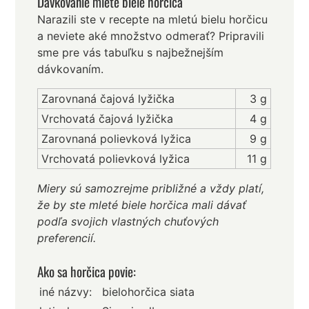
Dávkovanie mleté biele horčica
Narazili ste v recepte na mletú bielu horčicu
a neviete aké množstvo odmerať? Pripravili
sme pre vás tabuľku s najbežnejším
dávkovaním.
Zarovnaná čajová lyžička
3 g
Vrchovatá čajová lyžička
4 g
Zarovnaná polievková lyžica
9 g
Vrchovatá polievková lyžica
11 g
Miery sú samozrejme približné a vždy platí,
že by ste mleté biele horčica mali dávať
podľa svojich vlastných chuťových
preferencií.
Ako sa horčica povie:
iné názvy:
bielohorčica siata