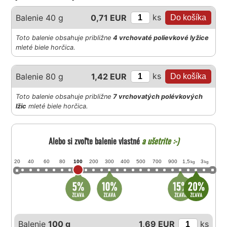
ks
Balenie 40 g
0,71 EUR
Toto balenie obsahuje približne
4 vrchovaté polievkové lyžice
mleté biele horčica.
ks
Balenie 80 g
1,42 EUR
Toto balenie obsahuje približne
7 vrchovatých polévkových
lžic
mleté biele horčica.
Alebo si zvoľte balenie vlastné
a ušetrite :-)
20
40
60
80
100
200
300
400
500
700
900
1,5
3
kg
kg
Balenie
100 g
1,69 EUR
ks