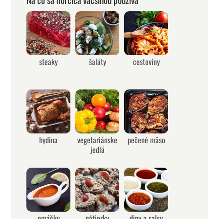
steaky
šaláty
cestoviny
hydina
vegetariánske
pečené mäso
jedlá
omáčky
nátierky
dipy a salsy