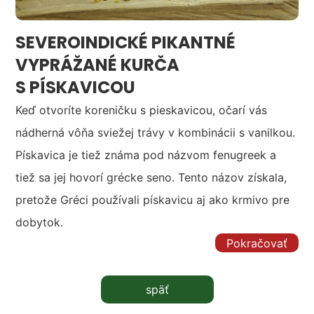
SEVEROINDICKÉ PIKANTNÉ
VYPRÁŽANÉ KURČA
S PÍSKAVICOU
Keď otvoríte koreničku s pieskavicou, očarí vás
nádherná vôňa sviežej trávy v kombinácii s vanilkou.
Pískavica je tiež známa pod názvom fenugreek a
tiež sa jej hovorí grécke seno. Tento názov získala,
pretože Gréci používali pískavicu aj ako krmivo pre
dobytok.
Pokračovať
späť