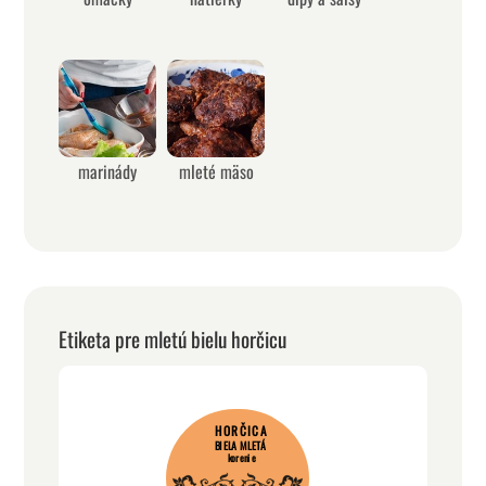
marinády
mleté mäso
Etiketa pre mletú bielu horčicu
HORČICA
BIELA MLETÁ
korenie