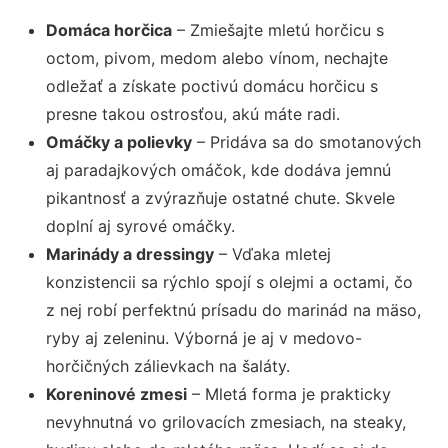
Domáca horčica
– Zmiešajte mletú horčicu s
octom, pivom, medom alebo vínom, nechajte
odležať a získate poctivú domácu horčicu s
presne takou ostrosťou, akú máte radi.
Omáčky a polievky
– Pridáva sa do smotanových
aj paradajkových omáčok, kde dodáva jemnú
pikantnosť a zvýrazňuje ostatné chute. Skvele
doplní aj syrové omáčky.
Marinády a dressingy
– Vďaka mletej
konzistencii sa rýchlo spojí s olejmi a octami, čo
z nej robí perfektnú prísadu do marinád na mäso,
ryby aj zeleninu. Výborná je aj v medovo-
horčičných zálievkach na šaláty.
Koreninové zmesi
– Mletá forma je prakticky
nevyhnutná vo grilovacích zmesiach, na steaky,