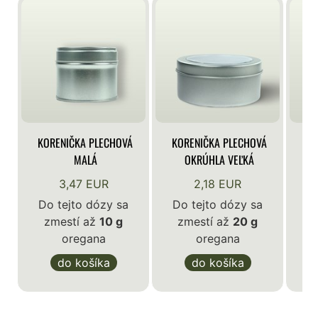
KORENIČKA PLECHOVÁ
KORENIČKA PLECHOVÁ
KO
MALÁ
OKRÚHLA VEĽKÁ
3,47 EUR
2,18 EUR
Do tejto dózy sa
Do tejto dózy sa
zmestí až
10 g
zmestí až
20 g
D
oregana
oregana
do košíka
do košíka