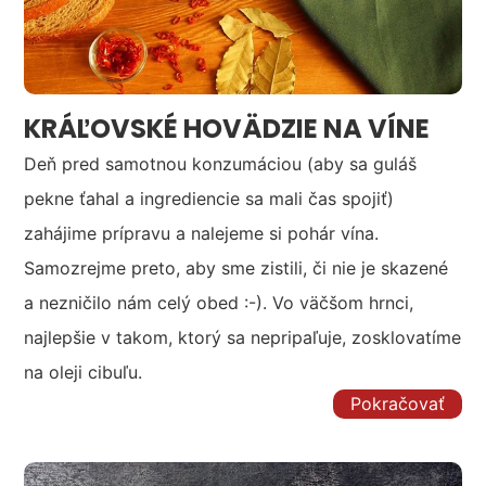
KRÁĽOVSKÉ HOVÄDZIE NA VÍNE
Deň pred samotnou konzumáciou (aby sa guláš
pekne ťahal a ingrediencie sa mali čas spojiť)
zahájime prípravu a nalejeme si pohár vína.
Samozrejme preto, aby sme zistili, či nie je skazené
a nezničilo nám celý obed :-). Vo väčšom hrnci,
najlepšie v takom, ktorý sa nepripaľuje, zosklovatíme
na oleji cibuľu.
Pokračovať