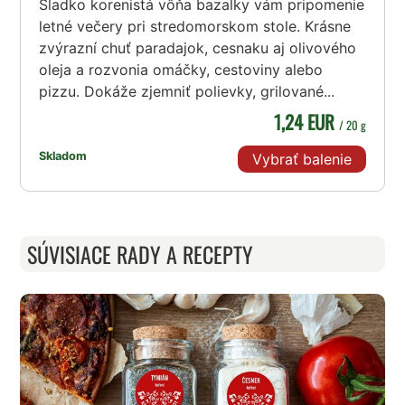
Sladko korenistá vôňa bazalky vám pripomenie
letné večery pri stredomorskom stole. Krásne
zvýrazní chuť paradajok, cesnaku aj olivového
oleja a rozvonia omáčky, cestoviny alebo
pizzu. Dokáže zjemniť polievky, grilované...
1,24 EUR
/ 20 g
Skladom
Vybrať balenie
SÚVISIACE RADY A RECEPTY