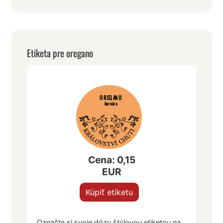
Etiketa pre oregano
OREGANO
korenie
Cena: 0,15
EUR
Kúpiť etiketu
Označte si svoje dózy štýlovou etiketou na