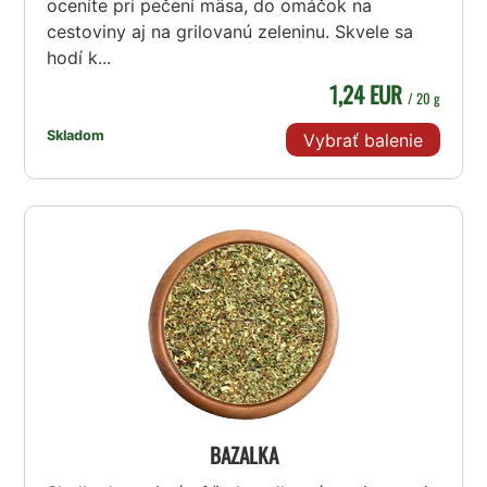
oceníte pri pečení mäsa, do omáčok na
cestoviny aj na grilovanú zeleninu. Skvele sa
hodí k...
1,24 EUR
/ 20 g
Skladom
Vybrať balenie
BAZALKA