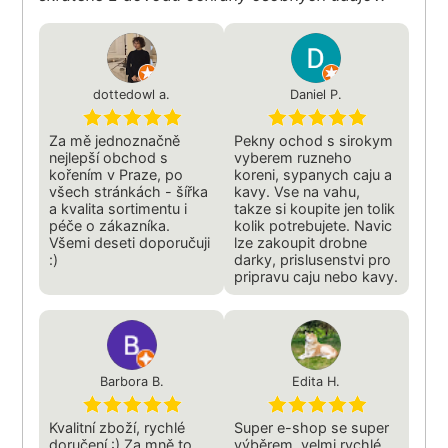
dottedowl a.
Daniel P.
Za mě jednoznačně
Pekny ochod s sirokym
nejlepší obchod s
vyberem ruzneho
kořením v Praze, po
koreni, sypanych caju a
všech stránkách - šířka
kavy. Vse na vahu,
a kvalita sortimentu i
takze si koupite jen tolik
péče o zákazníka.
kolik potrebujete. Navic
Všemi deseti doporučuji
lze zakoupit drobne
:)
darky, prislusenstvi pro
pripravu caju nebo kavy.
Barbora B.
Edita H.
Kvalitní zboží, rychlé
Super e-shop se super
doručení :) Za mně to
výběrem, velmi rychlé