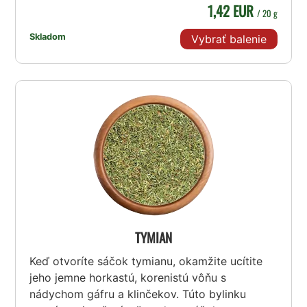
1,42 EUR
/ 20 g
Skladom
Vybrať balenie
TYMIAN
Keď otvoríte sáčok tymianu, okamžite ucítite
jeho jemne horkastú, korenistú vôňu s
nádychom gáfru a klinčekov. Túto bylinku