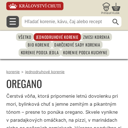
Prihlásiť
Košík
☰
VŠETKO
JEDNODRUHOVÉ KORENIE
ZMESI KORENIA
BIO KORENIE
DARČEKOVÉ SADY KORENIA
KORENIE PODĽA JEDLA
KORENIE PODĽA KUCHYNE
korenie
>
jednodruhové korenie
OREGANO
Čerstvá vôňa, ktorá pripomenie letnú dovolenku pri
mori, bylinková chuť s jemne zemitým a pikantným
tónom – presne to ponúka oregano. Skvele vynikne
v paradajkových omáčkach, na pizzi, v marinádach
alebo na pečených zemiakoch. Výrazne pozdvihne aj