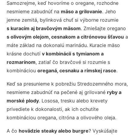
Samozrejme, keď hovoríme o oregane, rozhodne
nesmieme zabudnúť na
mäso a grilovanie
. Jeho
jemne zemitá, bylinková chuť si výborne rozumie
s kuracím aj bravčovým mäsom
. Zmiešajte oregano
s olivovým olejom, cesnakom a citrónovou šťavou
a
máte základ na dokonalú marinádu. Kuracie mäso
krásne dochutí
v kombinácii s tymianom a
rozmarínom
, zatiaľ čo bravčové si rozumie s
kombináciou
oreganá, cesnaku a rímskej rasce
.
Keď sa presunieme k pobrežiu Stredozemného mora,
nesmieme zabudnúť na pečené aj grilované
ryby a
morské plody
. Lososa, tresku alebo krevety
privediete k dokonalosti, ak ich ochutíte
kombináciou oregana, citróna a olivového oleja.
A čo
hovädzie steaky alebo burgre
? Vyskúšajte