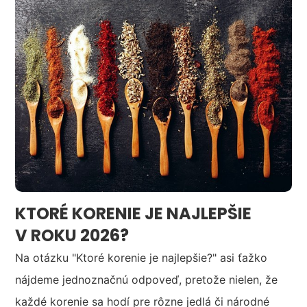
KTORÉ KORENIE JE NAJLEPŠIE
V ROKU 2026?
Na otázku "Ktoré korenie je najlepšie?" asi ťažko
nájdeme jednoznačnú odpoveď, pretože nielen, že
každé korenie sa hodí pre rôzne jedlá či národné