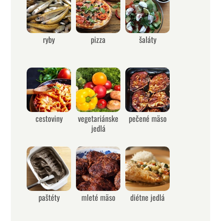
ryby
pizza
šaláty
cestoviny
vegetariánske
pečené mäso
jedlá
paštéty
mleté mäso
diétne jedlá