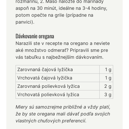
rozmarínu, 2. Mäso naložte do marinády
aspoň na 30 minút, ideálne na 3-4 hodiny,
potom opečte na grile (prípadne na
panvici).
Dávkovanie oregana
Narazili ste v recepte na oregano a neviete
aké množstvo odmerať? Pripravili sme pre
vás tabuľku s najbežnejším dávkovaním.
Zarovnaná čajová lyžička
1 g
Vrchovatá čajová lyžička
1 g
Zarovnaná polievková lyžica
2 g
Vrchovatá polievková lyžica
3 g
Miery sú samozrejme približné a vždy platí,
že by ste oregana mali dávať podľa svojich
vlastných chuťových preferencií.