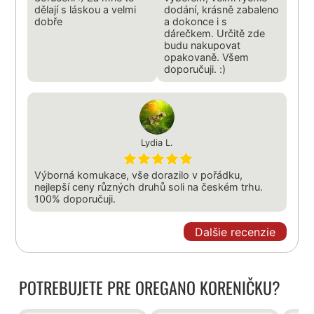
dělají s láskou a velmi
dodání, krásně zabaleno
dobře
a dokonce i s
dárečkem. Určitě zde
budu nakupovat
opakovaně. Všem
doporučuji. :)
Lydia L.
Výborná komukace, vše dorazilo v pořádku,
nejlepší ceny různých druhů soli na českém trhu.
100% doporučuji.
Dalšie recenzie
POTREBUJETE PRE OREGANO KORENIČKU?