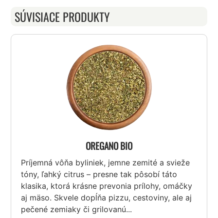
SÚVISIACE PRODUKTY
OREGANO BIO
Príjemná vôňa byliniek, jemne zemité a svieže
tóny, ľahký citrus – presne tak pôsobí táto
klasika, ktorá krásne prevonia prílohy, omáčky
aj mäso. Skvele dopĺňa pizzu, cestoviny, ale aj
pečené zemiaky či grilovanú...