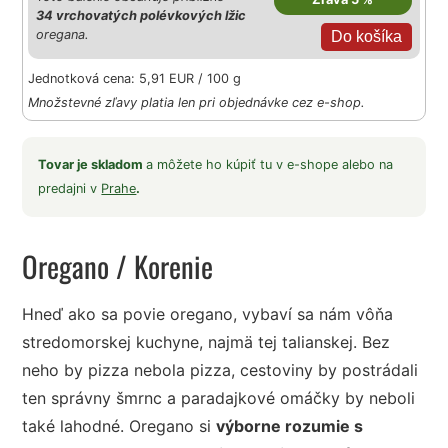
34 vrchovatých polévkových lžic
oregana.
Jednotková cena: 5,91 EUR / 100 g
Množstevné zľavy platia len pri objednávke cez e-shop.
Tovar je skladom
a môžete ho kúpiť tu v e-shope alebo na
predajni v
Prahe
.
Oregano
/ Korenie
Hneď ako sa povie oregano, vybaví sa nám vôňa
stredomorskej kuchyne, najmä tej talianskej. Bez
neho by pizza nebola pizza, cestoviny by postrádali
ten správny šmrnc a paradajkové omáčky by neboli
také lahodné. Oregano si
výborne rozumie s