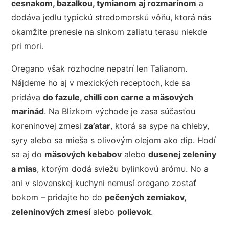
cesnakom, bazalkou, tymianom aj rozmarínom
a
dodáva jedlu typickú stredomorskú vôňu, ktorá nás
okamžite prenesie na slnkom zaliatu terasu niekde
pri mori.
Oregano však rozhodne nepatrí len Talianom.
Nájdeme ho aj v mexických receptoch, kde sa
pridáva
do fazule, chilli con carne a mäsových
marinád
. Na Blízkom východe je zasa súčasťou
koreninovej zmesi
za’atar
, ktorá sa sype na chleby,
syry alebo sa mieša s olivovým olejom ako dip. Hodí
sa aj do
mäsových kebabov
alebo
dusenej zeleniny
a mias
, ktorým dodá sviežu bylinkovú arómu. No a
ani v slovenskej kuchyni nemusí oregano zostať
bokom – pridajte ho do
pečených zemiakov,
zeleninových zmesí
alebo
polievok
.