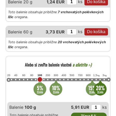
ks
Balenie 20 g
1,24 EUR
Toto balenie obsahuje približne
7 vrchovatých polévkových
lžic
oregana.
ks
Balenie 60 g
3,73 EUR
Toto balenie obsahuje približne
20 vrchovatých polévkových
lžic
oregana.
Alebo si zvoľte balenie vlastné
a ušetrite :-)
20
40
60
80
100
200
300
400
500
700
900
1,5
3
kg
kg
Balenie
100 g
5,91 EUR
ks
Toto balenie obsahuje približne
Zľava 5 %