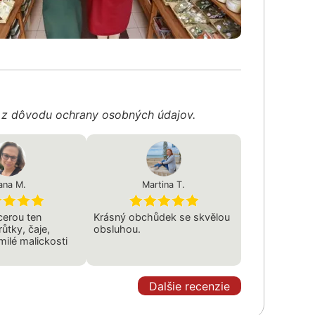
é z dôvodu ochrany osobných údajov.
ana M.
Martina T.
cerou ten
Krásný obchůdek se skvělou
ůtky, čaje,
obsluhou.
milé malickosti
Dalšie recenzie