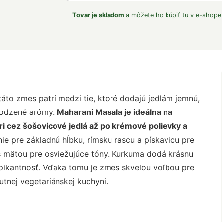
Tovar je skladom
a môžete ho kúpiť tu v e-shope
táto zmes patrí medzi tie, ktoré dodajú jedlám jemnú,
irodzené arómy.
Maharani Masala je ideálna na
ri cez šošovicové jedlá až po krémové polievky a
ie pre základnú hĺbku, rímsku rascu a pískavicu pre
 s mätou pre osviežujúce tóny. Kurkuma dodá krásnu
nú pikantnosť. Vďaka tomu je zmes skvelou voľbou pre
utnej vegetariánskej kuchyni.