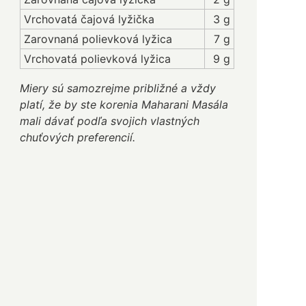
Vrchovatá čajová lyžička
3 g
Zarovnaná polievková lyžica
7 g
Vrchovatá polievková lyžica
9 g
Miery sú samozrejme približné a vždy
platí, že by ste korenia Maharani Masála
mali dávať podľa svojich vlastných
chuťových preferencií.