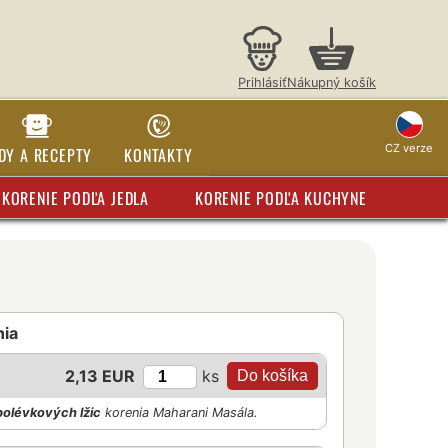
Prihlásiť
Nákupný košík
CZ verze
DY A RECEPTY
KONTAKTY
KORENIE PODĽA JEDLA
KORENIE PODĽA KUCHYNE
nia
ks
2,13 EUR
polévkových lžic
korenia Maharani Masála.