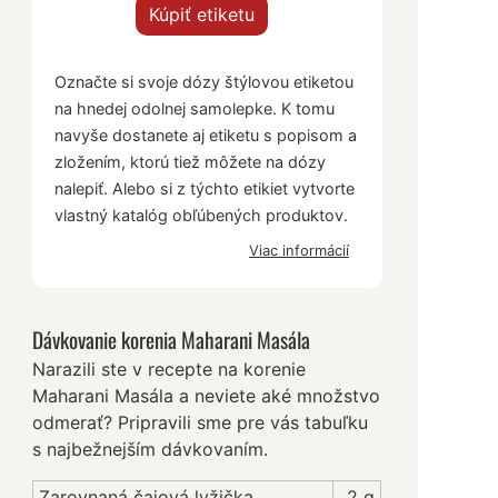
Kúpiť etiketu
Označte si svoje dózy štýlovou etiketou
na hnedej odolnej samolepke. K tomu
navyše dostanete aj etiketu s popisom a
zložením, ktorú tiež môžete na dózy
nalepiť. Alebo si z týchto etikiet vytvorte
vlastný katalóg obľúbených produktov.
Viac informácií
Dávkovanie korenia Maharani Masála
Narazili ste v recepte na korenie
Maharani Masála a neviete aké množstvo
odmerať? Pripravili sme pre vás tabuľku
s najbežnejším dávkovaním.
Zarovnaná čajová lyžička
2 g