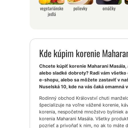
vegetariánske
polievky
omáčky
jedlá
Kde kúpim korenie Mahara
Chcete kúpiť korenie Maharani Masála, al
alebo sladké dobroty? Radi vám všetko
e-shopu, alebo sa môžete zastaviť v na
Nuselská 10, kde na vás čaká omamná v
Rodinný obchod Království chuti manžel
špecializuje na voľne vážené korenie, ká
korenia, nespočetné množstvo byliniek a
korenia Maharani Masála. Všetky produk
pozrieť a privoňať k nim, no ak to máte 