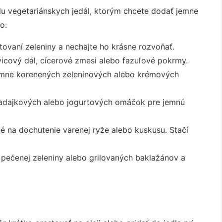
álu vegetariánskych jedál, ktorým chcete dodať jemne
o:
stovaní zeleniny a nechajte ho krásne rozvoňať.
icový dál, cícerové zmesi alebo fazuľové pokrmy.
mne korenených zeleninových alebo krémových
adajkových alebo jogurtových omáčok pre jemnú
é na dochutenie varenej ryže alebo kuskusu. Stačí
 pečenej zeleniny alebo grilovaných baklažánov a