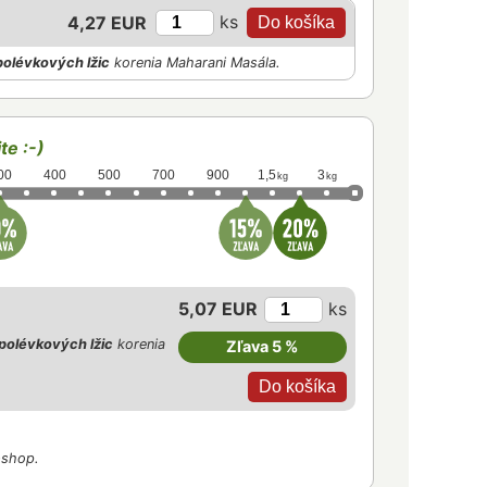
ks
4,27 EUR
polévkových lžic
korenia Maharani Masála.
te :-)
00
400
500
700
900
1,5
3
kg
kg
5,07 EUR
ks
polévkových lžic
korenia
Zľava 5 %
-shop.