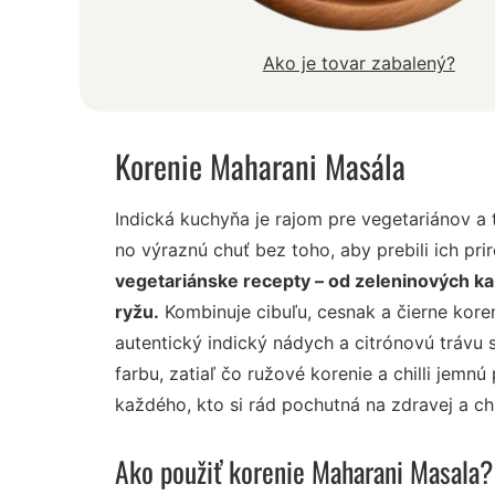
Ako je tovar zabalený?
Korenie Maharani Masála
Indická kuchyňa je rajom pre vegetariánov a 
no výraznú chuť bez toho, aby prebili ich pr
vegetariánske recepty – od zeleninových ka
ryžu.
Kombinuje cibuľu, cesnak a čierne koren
autentický indický nádych a citrónovú trávu
farbu, zatiaľ čo ružové korenie a chilli jem
každého, kto si rád pochutná na zdravej a ch
Ako použiť korenie Maharani Masala?