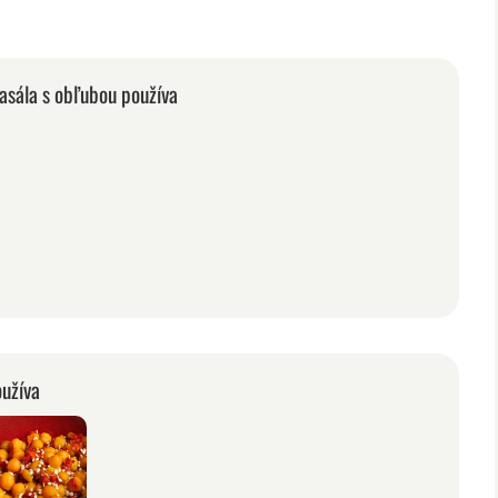
asála s obľubou používa
oužíva