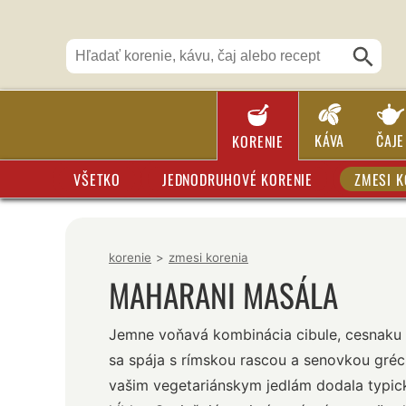
KÁVA
ČAJE
KORENIE
VŠETKO
JEDNODRUHOVÉ KORENIE
ZMESI K
korenie
>
zmesi korenia
MAHARANI MASÁLA
Jemne voňavá kombinácia cibule, cesnaku 
sa spája s rímskou rascou a senovkou gréc
vašim vegetariánskym jedlám dodala typic