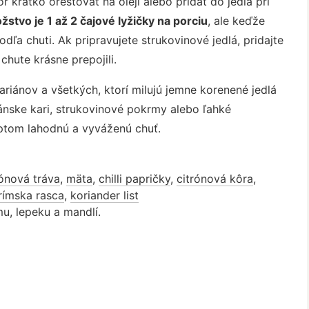
 krátko orestovať na oleji alebo pridať do jedla pri
tvo je 1 až 2 čajové lyžičky na porciu
, ale keďže
podľa chuti. Ak pripravujete strukovinové jedlá, pridajte
hute krásne prepojili.
ariánov a všetkých, ktorí milujú jemne korenené jedlá
ánske kari, strukovinové pokrmy alebo ľahké
eptom lahodnú a vyváženú chuť.
rónová tráva
,
mäta
,
chilli papričky
,
citrónová kôra
,
rímska rasca
,
koriander list
u, lepeku a mandlí.