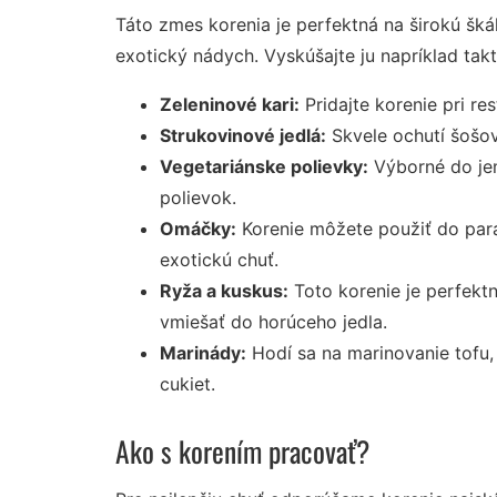
Táto zmes korenia je perfektná na širokú šk
exotický nádych. Vyskúšajte ju napríklad takt
Zeleninové kari:
Pridajte korenie pri re
Strukovinové jedlá:
Skvele ochutí šošov
Vegetariánske polievky:
Výborné do je
polievok.
Omáčky:
Korenie môžete použiť do par
exotickú chuť.
Ryža a kuskus:
Toto korenie je perfektn
vmiešať do horúceho jedla.
Marinády:
Hodí sa na marinovanie tofu,
cukiet.
Ako s korením pracovať?