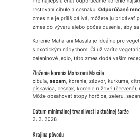
Pre najlepšiu chuť odporúčame korenie najskôr
restovaní cibule a cesnaku.
Odporúčané množs
zmes nie je príliš pálivá, môžete ju pridávať 
zmes do vývaru alebo počas dusenia, aby sa c
Korenie Maharani Masala je ideálne pre veget
s exotickým nádychom. Či už varíte vegetari
zeleninové jedlo, táto zmes dodá vašim rec
Zloženie korenia Maharani Masála
cibuľa
,
sezam
,
korenie
,
zázvor
,
kurkuma
,
cit
pískavica
,
cesnak
,
korenie ružové (červené)
,
Môže obsahovať stopy horčice, zeleru, sezam
Dátum minimálnej trvanlivosti aktuálnej šarže
2. 2. 2028
Krajina pôvodu