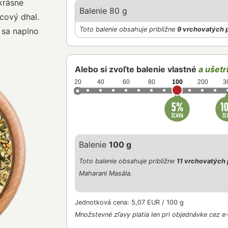
krásne
Balenie 80 g
cový dhal.
Toto balenie obsahuje približne
9 vrchovatých 
y sa naplno
Alebo si zvoľte balenie vlastné
a ušetri
20
40
60
80
100
200
3
Balenie
100 g
Toto balenie obsahuje približne
11 vrchovatých 
Maharani Masála.
Jednotková cena: 5,07 EUR / 100 g
Množstevné zľavy platia len pri objednávke cez e