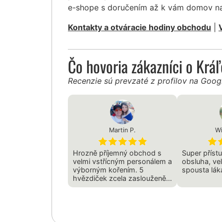
e-shope s doručením až k vám domov na
Kontakty a otváracie hodiny obchodu
|
Čo hovoria zákazníci o Krá
Recenzie sú prevzaté z profilov na Goo
Martin P.
Wi
Hrozně příjemný obchod s
Super přístu
velmi vstřícným personálem a
obsluha, ve
výborným kořením. 5
spousta láka
hvězdiček zcela zaslouženě...