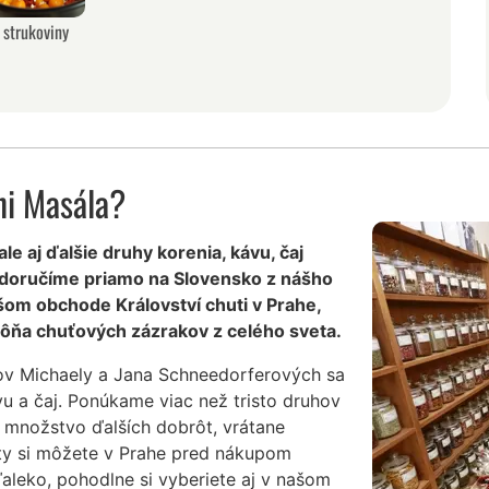
strukoviny
ni Masála?
e aj ďalšie druhy korenia, kávu, čaj
 doručíme priamo na Slovensko z nášho
šom obchode Království chuti v Prahe,
ôňa chuťových zázrakov z celého sveta.
ov Michaely a Jana Schneedorferových sa
vu a čaj. Ponúkame viac než tristo druhov
 množstvo ďalších dobrôt, vrátane
ty si môžete v Prahe pred nákupom
ďaleko, pohodlne si vyberiete aj v našom