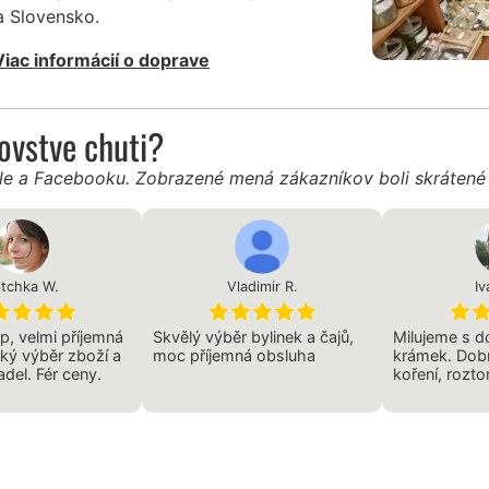
 Slovensko.
Viac informácií o doprave
ľovstve chuti?
gle a Facebooku. Zobrazené mená zákazníkov boli skráten
tchka W.
Vladimir R.
Iv
p, velmi příjemná
Skvělý výběr bylinek a čajů,
Milujeme s d
lký výběr zboží a
moc příjemná obsluha
krámek. Dobr
del. Fér ceny.
koření, rozto