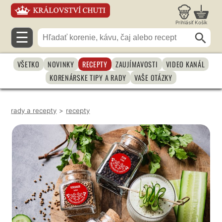
Prihlásiť
Košík
☰
VŠETKO
NOVINKY
RECEPTY
ZAUJÍMAVOSTI
VIDEO KANÁL
KORENÁRSKE TIPY A RADY
VAŠE OTÁZKY
rady a recepty
>
recepty