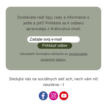
Dostávate radi tipy, rady a informácie o
jedle a pití? Prihláste sa k odberu
spravodaja z Kráľovstva chuti.
Odoslaním formulára súhlasíte so
spracovaním
osobných údajov
.
Sledujte nás na sociálnych sieť ach, nech vám nič
neunikne :-)