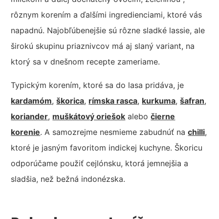
rôznym korením a ďalšími ingredienciami, ktoré vás
napadnú. Najobľúbenejšie sú rôzne sladké lassie, ale
širokú skupinu priaznivcov má aj slaný variant, na
ktorý sa v dnešnom recepte zameriame.
Typickým korením, ktoré sa do lasa pridáva, je
kardamóm
,
škorica
,
rímska rasca
,
kurkuma
,
šafran
,
koriander
,
muškátový oriešok
alebo
čierne
korenie
. A samozrejme nesmieme zabudnúť na
chilli
,
ktoré je jasným favoritom indickej kuchyne. Škoricu
odporúčame použiť cejlónsku, ktorá jemnejšia a
sladšia, než bežná indonézska.