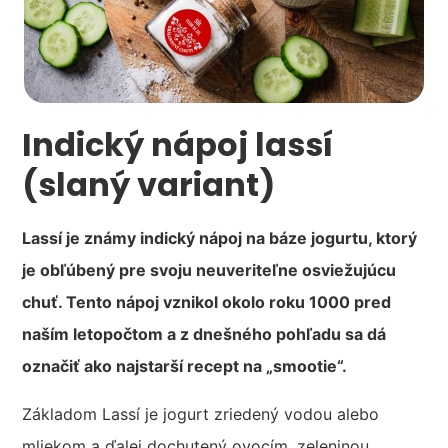
Indický nápoj lassí
(slaný variant)
Lassí je známy indický nápoj na báze jogurtu, ktorý
je obľúbený pre svoju neuveriteľne osviežujúcu
chuť. Tento nápoj vznikol okolo roku 1000 pred
naším letopočtom a z dnešného pohľadu sa dá
označiť ako najstarší recept na „smootie“.
Základom Lassí je jogurt zriedený vodou alebo
mliekom a ďalej dochutený ovocím, zeleninou ,