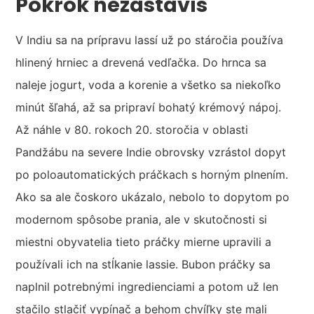
Pokrok nezastavíš
V Indiu sa na prípravu lassí už po stáročia používa
hlinený hrniec a drevená vedľačka. Do hrnca sa
naleje jogurt, voda a korenie a všetko sa niekoľko
minút šľahá, až sa pripraví bohatý krémový nápoj.
Až náhle v 80. rokoch 20. storočia v oblasti
Pandžábu na severe Indie obrovsky vzrástol dopyt
po poloautomatických práčkach s horným plnením.
Ako sa ale čoskoro ukázalo, nebolo to dopytom po
modernom spôsobe prania, ale v skutočnosti si
miestni obyvatelia tieto práčky mierne upravili a
používali ich na stĺkanie lassie. Bubon práčky sa
naplnil potrebnými ingredienciami a potom už len
stačilo stlačiť vypínač a behom chvíľky ste mali