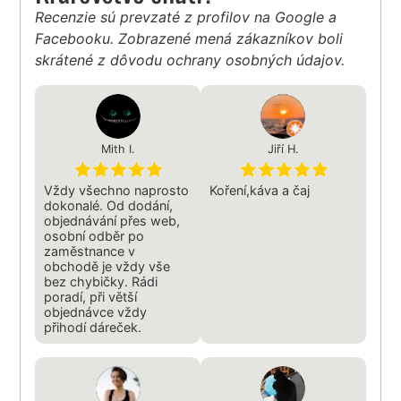
Recenzie sú prevzaté z profilov na Google a
Facebooku. Zobrazené mená zákazníkov boli
skrátené z dôvodu ochrany osobných údajov.
Mith I.
Jiří H.
Vždy všechno naprosto
Koření,káva a čaj
dokonalé. Od dodání,
objednávání přes web,
osobní odběr po
zaměstnance v
obchodě je vždy vše
bez chybičky. Rádi
poradí, při větší
objednávce vždy
přihodí dáreček.