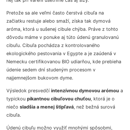
nej tak pri varení ušetríme čas aj slzy.
Pretože sa ale veľmi často čerstvá cibuľa na
začiatku restuje alebo smaží, získa tak dymová
aróma, ktorá u sušenej cibule chýba. Práve z tohto
dôvodu máme v ponuke aj túto údenú granulovanú
cibuľu. Cibuľa pochádza z kontrolovaného
ekologického pestovania v Egypte a je zaúdená v
Nemecku certifikovanou BIO udiarňou, kde prebieha
údenie sedem dní studeným procesom v
najjemnejšom bukovom dyme.
Výsledok presvedčí
intenzívnou dymovou arómou
a
typickou
pikantnou cibuľovou chuťou
, ktorá je o
niečo
sladšia a menej štipľavá
, než bežná surová
cibuľa.
Údenú cibuľu možno využiť mnohými spôsobmi,