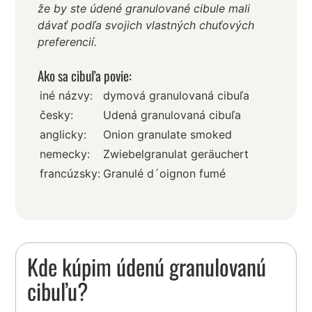
že by ste údené granulované cibule mali
dávať podľa svojich vlastných chuťových
preferencií.
Ako sa cibuľa povie:
iné názvy:
dymová granulovaná cibuľa
česky:
Udená granulovaná cibuľa
anglicky:
Onion granulate smoked
nemecky:
Zwiebelgranulat geräuchert
francúzsky:
Granulé d´oignon fumé
Kde kúpim údenú granulovanú
cibuľu?