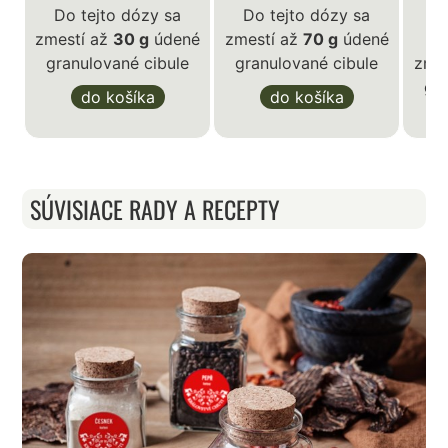
Do tejto dózy sa
Do tejto dózy sa
zmestí až
30 g
údené
zmestí až
70 g
údené
D
granulované cibule
granulované cibule
zme
gr
do košíka
do košíka
SÚVISIACE RADY A RECEPTY