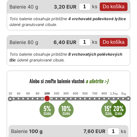
ks
Balenie 40 g
3,20 EUR
Toto balenie obsahuje približne
4 vrchovaté polievkové lyžice
údené granulované cibule.
ks
Balenie 80 g
6,40 EUR
Toto balenie obsahuje približne
8 vrchovatých polévkových
lžic
údené granulované cibule.
Alebo si zvoľte balenie vlastné
a ušetrite :-)
20
40
60
80
100
200
300
400
500
700
900
1,5
3
kg
kg
Balenie
100 g
7,60 EUR
ks