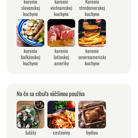
korenie
korenie
Korenie
slovenskej
vietnamskej
stredomorskej
kuchyne
kuchyne
kuchyne
korenie
korenie
korenie
balkánskej
latinskej
severoamerickej
kuchyne
ameriky
kuchyne
Na čo sa cibuľa väčšinou používa
šaláty
cestoviny
hydina