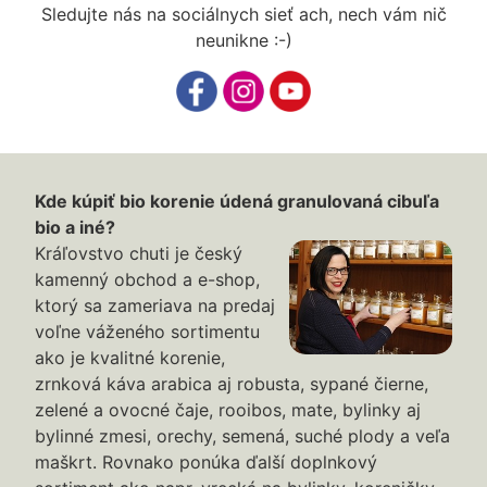
Sledujte nás na sociálnych sieť ach, nech vám nič
neunikne :-)
Kde kúpiť bio korenie údená granulovaná cibuľa
bio a iné?
Kráľovstvo chuti je český
kamenný obchod a e-shop,
ktorý sa zameriava na predaj
voľne váženého sortimentu
ako je kvalitné korenie,
zrnková káva arabica aj robusta, sypané čierne,
zelené a ovocné čaje, rooibos, mate, bylinky aj
bylinné zmesi, orechy, semená, suché plody a veľa
maškrt. Rovnako ponúka ďalší doplnkový