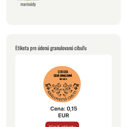
marinády
Etiketa pre údenú granulovanú cibuľu
CIBUĽA
ÚDENÁ GRANULOVANÁ
korenie
Cena: 0,15
EUR