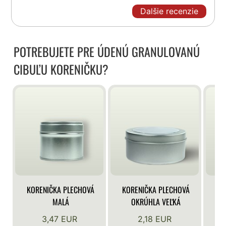
Dalšie recenzie
POTREBUJETE PRE ÚDENÚ GRANULOVANÚ
CIBUĽU KORENIČKU?
KORENIČKA PLECHOVÁ
KORENIČKA PLECHOVÁ
KO
MALÁ
OKRÚHLA VEĽKÁ
3,47 EUR
2,18 EUR