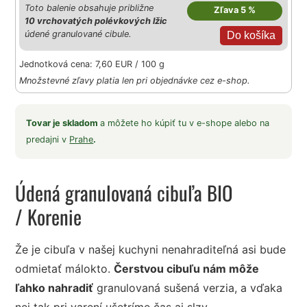
Toto balenie obsahuje približne
Zľava 5 %
10 vrchovatých polévkových lžic
údené granulované cibule.
Jednotková cena: 7,60 EUR / 100 g
Množstevné zľavy platia len pri objednávke cez e-shop.
Tovar je skladom
a môžete ho kúpiť tu v e-shope alebo na
predajni v
Prahe
.
Údená granulovaná cibuľa BIO
/ Korenie
Že je cibuľa v našej kuchyni nenahraditeľná asi bude
odmietať málokto.
Čerstvou cibuľu nám môže
ľahko nahradiť
granulovaná sušená verzia, a vďaka