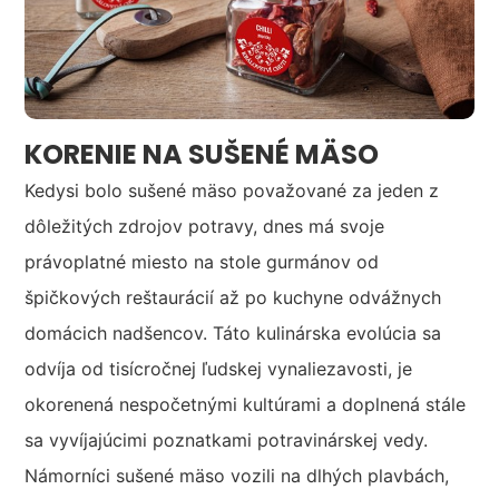
KORENIE NA SUŠENÉ MÄSO
Kedysi bolo sušené mäso považované za jeden z
dôležitých zdrojov potravy, dnes má svoje
právoplatné miesto na stole gurmánov od
špičkových reštaurácií až po kuchyne odvážnych
domácich nadšencov. Táto kulinárska evolúcia sa
odvíja od tisícročnej ľudskej vynaliezavosti, je
okorenená nespočetnými kultúrami a doplnená stále
sa vyvíjajúcimi poznatkami potravinárskej vedy.
Námorníci sušené mäso vozili na dlhých plavbách,