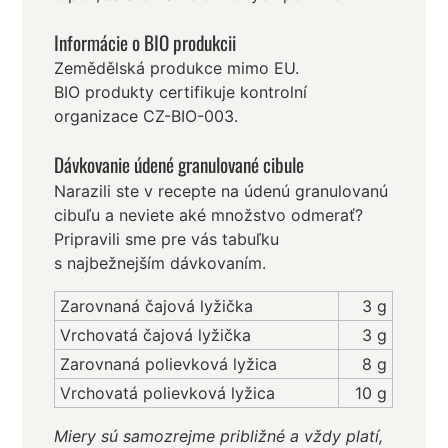
Informácie o BIO produkcii
Zemědělská produkce mimo EU.
BIO produkty certifikuje kontrolní
organizace CZ-BIO-003.
Dávkovanie údené granulované cibule
Narazili ste v recepte na údenú granulovanú
cibuľu a neviete aké množstvo odmerať?
Pripravili sme pre vás tabuľku
s najbežnejším dávkovaním.
Zarovnaná čajová lyžička
3 g
Vrchovatá čajová lyžička
3 g
Zarovnaná polievková lyžica
8 g
Vrchovatá polievková lyžica
10 g
Miery sú samozrejme približné a vždy platí,