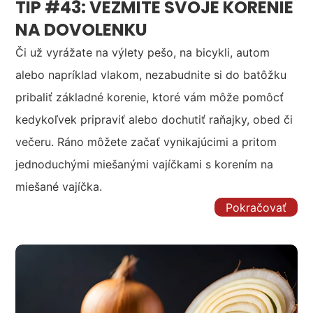
TIP #43: VEZMITE SVOJE KORENIE
NA DOVOLENKU
Či už vyrážate na výlety pešo, na bicykli, autom
alebo napríklad vlakom, nezabudnite si do batôžku
pribaliť základné korenie, ktoré vám môže pomôcť
kedykoľvek pripraviť alebo dochutiť raňajky, obed či
večeru. Ráno môžete začať vynikajúcimi a pritom
jednoduchými miešanými vajíčkami s korením na
miešané vajíčka.
Pokračovať