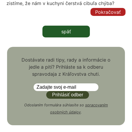
zistíme, že nám v kuchyni čerstvá cibuľa chýba?
Pokračovať
späť
Dostávate radi tipy, rady a informácie o
jedle a pití? Prihláste sa k odberu
spravodaja z Kráľovstva chuti.
Odoslaním formulára súhlasíte so
spracovaním
osobných údajov
.