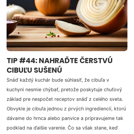
TIP #44: NAHRAĎTE ČERSTVÚ
CIBUĽU SUŠENÚ
Snáď každý kuchár bude súhlasiť, že cibuľa v
kuchyni nesmie chýbať, pretože poskytuje chuťový
základ pre nespočet receptov snáď z celého sveta.
Obvykle je cibuľa jednou z prvých ingrediencií, ktorú
dávame do hrnca alebo panvice a pripravujeme tak
podklad na ďalšie varenie. Čo sa však stane, keď