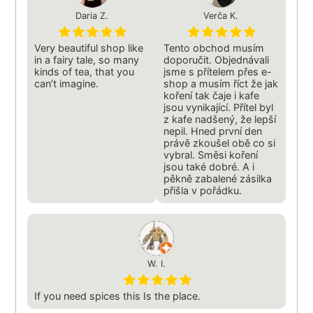
Daria Z.
Verča K.
Very beautiful shop like
Tento obchod musím
in a fairy tale, so many
doporučit. Objednávali
kinds of tea, that you
jsme s přítelem přes e-
can’t imagine.
shop a musím říct že jak
koření tak čaje i kafe
jsou vynikající. Přítel byl
z kafe nadšený, že lepší
nepil. Hned první den
právě zkoušel obě co si
vybral. Směsi koření
jsou také dobré. A i
pěkně zabalené zásilka
přišla v pořádku.
W. I.
If you need spices this Is the place.