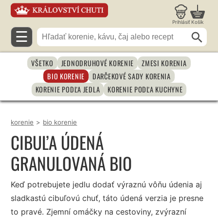
Prihlásiť
Košík
☰
VŠETKO
JEDNODRUHOVÉ KORENIE
ZMESI KORENIA
BIO KORENIE
DARČEKOVÉ SADY KORENIA
KORENIE PODĽA JEDLA
KORENIE PODĽA KUCHYNE
korenie
>
bio korenie
CIBUĽA ÚDENÁ
GRANULOVANÁ BIO
Keď potrebujete jedlu dodať výraznú vôňu údenia aj
sladkastú cibuľovú chuť, táto údená verzia je presne
to pravé. Zjemní omáčky na cestoviny, zvýrazní