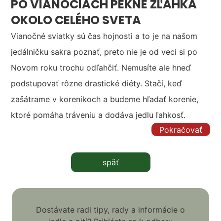
PO VIANOCIACH PEKNE ZĽAHKA
OKOLO CELÉHO SVETA
Vianočné sviatky sú čas hojnosti a to je na našom
jedálničku sakra poznať, preto nie je od veci si po
Novom roku trochu odľahčiť. Nemusíte ale hneď
podstupovať rôzne drastické diéty. Stačí, keď
zašátrame v korenikoch a budeme hľadať korenie,
ktoré pomáha tráveniu a dodáva jedlu ľahkosť.
Pokračovať
späť
Dostávate radi tipy, rady a informácie o