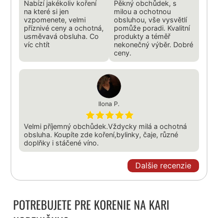
Nabízí jakékoliv koření
Pěkný obchůdek, s
na které si jen
milou a ochotnou
vzpomenete, velmi
obsluhou, vše vysvětlí
příznivé ceny a ochotná,
pomůže poradi. Kvalitní
usměvavá obsluha. Co
produkty a téměř
víc chtít
nekonečný výběr. Dobré
ceny.
Ilona P.
Velmi příjemný obchůdek.Vždycky milá a ochotná
obsluha. Koupíte zde koření,bylinky, čaje, různé
doplňky i stáčené víno.
Dalšie recenzie
POTREBUJETE PRE KORENIE NA KARI