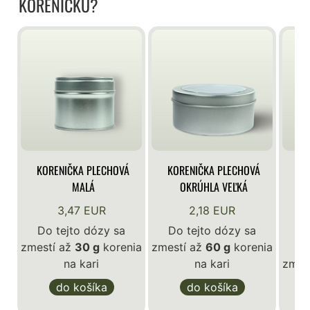
KORENIČKU?
KORENIČKA PLECHOVÁ
KORENIČKA PLECHOVÁ
KO
MALÁ
OKRÚHLA VEĽKÁ
3,47 EUR
2,18 EUR
Do tejto dózy sa
Do tejto dózy sa
zmestí až
30 g
korenia
zmestí až
60 g
korenia
D
na kari
na kari
zmes
do košíka
do košíka