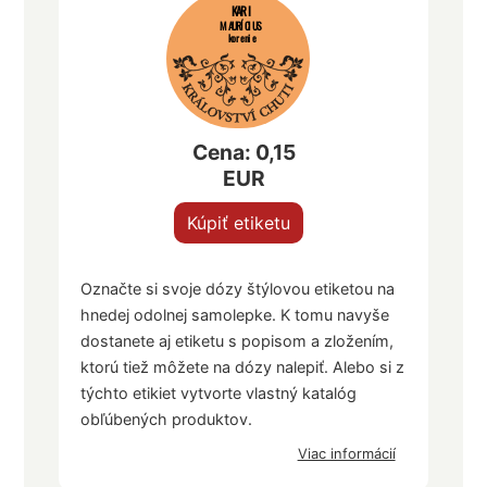
KARI
MAURÍCIUS
korenie
Cena: 0,15
EUR
Kúpiť etiketu
Označte si svoje dózy štýlovou etiketou na
hnedej odolnej samolepke. K tomu navyše
dostanete aj etiketu s popisom a zložením,
ktorú tiež môžete na dózy nalepiť. Alebo si z
týchto etikiet vytvorte vlastný katalóg
obľúbených produktov.
Viac informácií