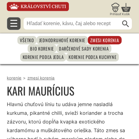
Prihlásiť
Košík
☰
VŠETKO
JEDNODRUHOVÉ KORENIE
ZMESI KORENIA
BIO KORENIE
DARČEKOVÉ SADY KORENIA
KORENIE PODĽA JEDLA
KORENIE PODĽA KUCHYNE
korenie
>
zmesi korenia
KARI MAURÍCIUS
Hlavnú chuťovú líniu tu udáva jemne nasladlá
kurkuma, pikantné chilli, svieži koriander a trocha
zázvoru, ktorú dopĺňa kvapka exotického
kardamómu a muškátového orieška. Táto zmes sa
výborne hodí k rybám, morským plodom alebo do