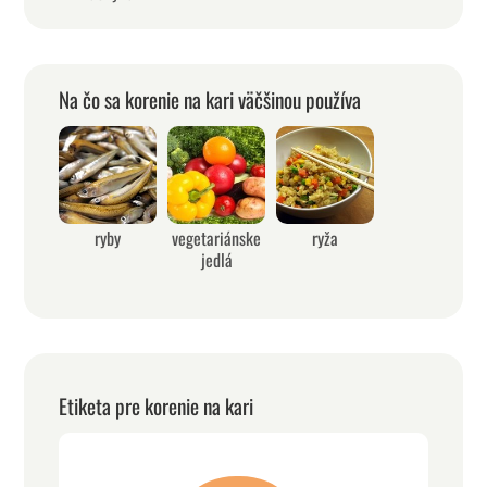
Na čo sa korenie na kari väčšinou používa
ryby
vegetariánske
ryža
jedlá
Etiketa pre korenie na kari