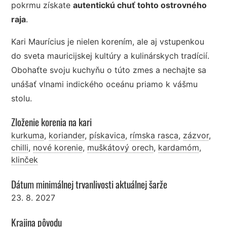
pokrmu získate
autentickú chuť tohto ostrovného
raja
.
Kari Maurícius je nielen korením, ale aj vstupenkou
do sveta mauricijskej kultúry a kulinárskych tradícií.
Obohaťte svoju kuchyňu o túto zmes a nechajte sa
unášať vlnami indického oceánu priamo k vášmu
stolu.
Zloženie korenia na kari
kurkuma
,
koriander
,
pískavica
,
rímska rasca
,
zázvor
,
chilli
,
nové korenie
,
muškátový orech
,
kardamóm
,
klinček
Dátum minimálnej trvanlivosti aktuálnej šarže
23. 8. 2027
Krajina pôvodu