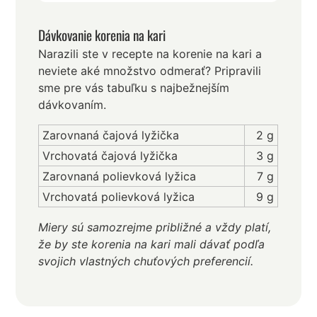
Dávkovanie korenia na kari
Narazili ste v recepte na korenie na kari a
neviete aké množstvo odmerať? Pripravili
sme pre vás tabuľku s najbežnejším
dávkovaním.
Zarovnaná čajová lyžička
2 g
Vrchovatá čajová lyžička
3 g
Zarovnaná polievková lyžica
7 g
Vrchovatá polievková lyžica
9 g
Miery sú samozrejme približné a vždy platí,
že by ste korenia na kari mali dávať podľa
svojich vlastných chuťových preferencií.