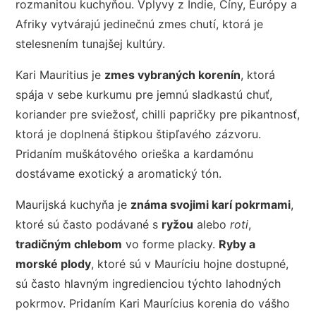
rozmanitou kuchyňou. Vplyvy z Indie, Číny, Európy a
Afriky vytvárajú jedinečnú zmes chutí, ktorá je
stelesnením tunajšej kultúry.
Kari Mauritius je
zmes vybraných korenín
, ktorá
spája v sebe kurkumu pre jemnú sladkastú chuť,
koriander pre sviežosť, chilli papričky pre pikantnosť,
ktorá je doplnená štipkou štipľavého zázvoru.
Pridaním muškátového orieška a kardamónu
dostávame exotický a aromatický tón.
Maurijská kuchyňa je
známa svojimi karí pokrmami
,
ktoré sú často podávané s
ryžou
alebo
roti
,
tradičným chlebom
vo forme placky.
Ryby a
morské plody
, ktoré sú v Mauríciu hojne dostupné,
sú často hlavným ingredienciou týchto lahodných
pokrmov. Pridaním Kari Maurícius korenia do vášho