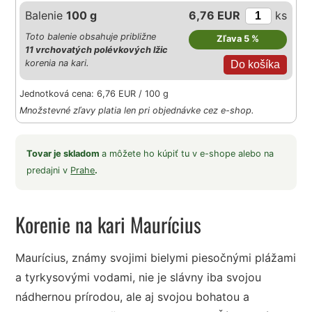
Balenie
100 g
6,76 EUR
ks
Toto balenie obsahuje približne
Zľava 5 %
11 vrchovatých polévkových lžic
korenia na kari.
Jednotková cena: 6,76 EUR / 100 g
Množstevné zľavy platia len pri objednávke cez e-shop.
Tovar je skladom
a môžete ho kúpiť tu v e-shope alebo na
predajni v
Prahe
.
Korenie na kari Maurícius
Maurícius, známy svojimi bielymi piesočnými plážami
a tyrkysovými vodami, nie je slávny iba svojou
nádhernou prírodou, ale aj svojou bohatou a