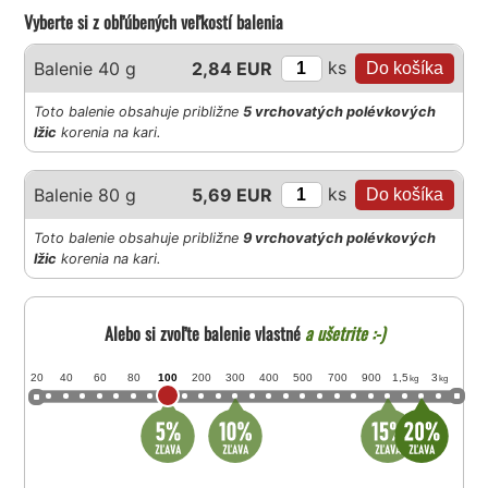
Vyberte si z obľúbených veľkostí balenia
ks
Balenie 40 g
2,84 EUR
Toto balenie obsahuje približne
5 vrchovatých polévkových
lžic
korenia na kari.
ks
Balenie 80 g
5,69 EUR
Toto balenie obsahuje približne
9 vrchovatých polévkových
lžic
korenia na kari.
Alebo si zvoľte balenie vlastné
a ušetrite :-)
20
40
60
80
100
200
300
400
500
700
900
1,5
3
kg
kg