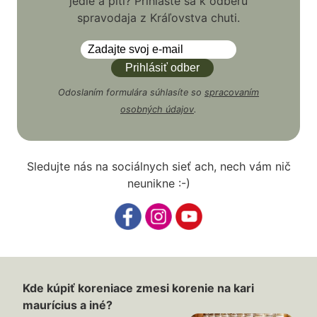
jedle a pití? Prihláste sa k odberu
spravodaja z Kráľovstva chuti.
Odoslaním formulára súhlasíte so
spracovaním
osobných údajov
.
Sledujte nás na sociálnych sieť ach, nech vám nič
neunikne :-)
Kde kúpiť koreniace zmesi korenie na kari
maurícius a iné?