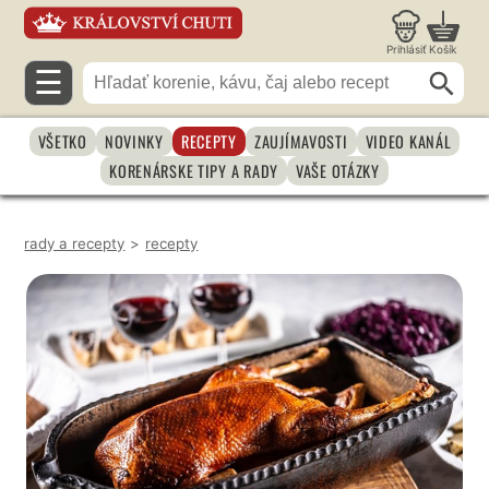
Prihlásiť
Košík
☰
VŠETKO
NOVINKY
RECEPTY
ZAUJÍMAVOSTI
VIDEO KANÁL
KORENÁRSKE TIPY A RADY
VAŠE OTÁZKY
rady a recepty
>
recepty