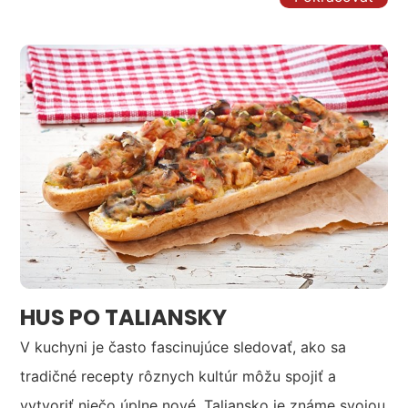
HUS PO TALIANSKY
V kuchyni je často fascinujúce sledovať, ako sa
tradičné recepty rôznych kultúr môžu spojiť a
vytvoriť niečo úplne nové. Taliansko je známe svojou