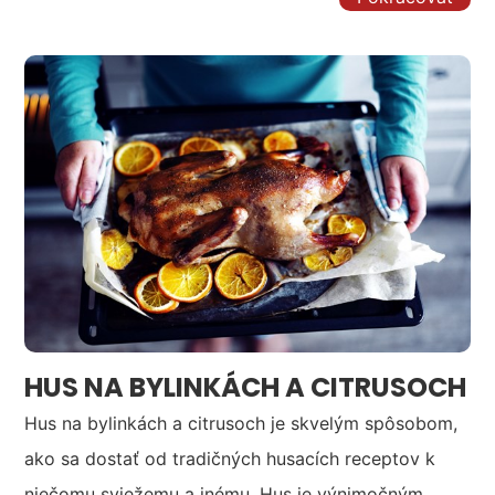
HUS NA BYLINKÁCH A CITRUSOCH
Hus na bylinkách a citrusoch je skvelým spôsobom,
ako sa dostať od tradičných husacích receptov k
niečomu sviežemu a inému. Hus je výnimočným