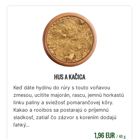
HUS A KAČICA
Keď dáte hydinu do rúry s touto voňavou
zmesou, ucítite majorán, rascu, jemnú horkastú
linku paliny a sviežosť pomarančovej kôry.
Kakao a rooibos sa postarajú o príjemnú
sladkosť, zatiaľ čo zázvor s korením dodajú
ľahký...
1,96 EUR
/ 40 g