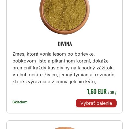
DIVINA
Zmes, ktorá vonia lesom po borievke,
bobkovom liste a pikantnom korení, dokáže
premeniť každý kus diviny na lahodný zážitok.
V chuti ucítite živicu, jemný tymian aj rozmarín,
ktoré zvýraznia a zjemnia jeleniu kýtu,...
1,60 EUR
/ 30 g
Skladom
Vybrať balenie