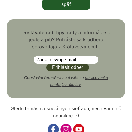
späť
Dostávate radi tipy, rady a informácie o
jedle a pití? Prihláste sa k odberu
spravodaja z Kráľovstva chuti.
Odoslaním formulára súhlasíte so
spracovaním
osobných údajov
.
Sledujte nás na sociálnych sieť ach, nech vám nič
neunikne :-)