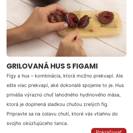
GRILOVANÁ HUS S FIGAMI
Figy a hus – kombinácia, ktorá možno prekvapí. Ale
ešte viac prekvapí, aké dokonalé spojenie to je. Hus
prináša výraznú chuť lahodného hydinového mäsa,
ktorá je doplnená sladkou chuťou zrelých fíg.
Pripravte sa na oslavu chutí, ktoré vás vtiahnu do
svojho okúzľujúceho tanca.
Pokračovať