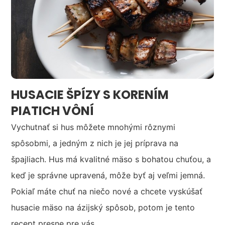
HUSACIE ŠPÍZY S KORENÍM
PIATICH VÔNÍ
Vychutnať si hus môžete mnohými rôznymi
spôsobmi, a jedným z nich je jej príprava na
špajliach. Hus má kvalitné mäso s bohatou chuťou, a
keď je správne upravená, môže byť aj veľmi jemná.
Pokiaľ máte chuť na niečo nové a chcete vyskúšať
husacie mäso na ázijský spôsob, potom je tento
recept presne pre vás.