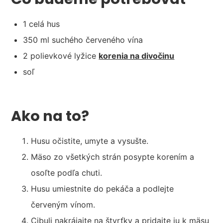
1 celá hus
350 ml suchého červeného vína
2 polievkové lyžice
korenia na divočinu
soľ
Ako na to?
Husu očistite, umyte a vysušte.
Mäso zo všetkých strán posypte korením a
osoľte podľa chuti.
Husu umiestnite do pekáča a podlejte
červeným vínom.
Cibuli nakrájajte na štvrťky a pridajte ju k mäsu