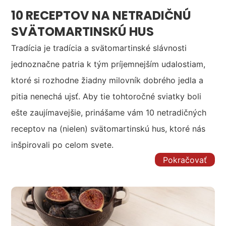
10 RECEPTOV NA NETRADIČNÚ
SVÄTOMARTINSKÚ HUS
Tradícia je tradícia a svätomartinské slávnosti
jednoznačne patria k tým príjemnejším udalostiam,
ktoré si rozhodne žiadny milovník dobrého jedla a
pitia nenechá ujsť. Aby tie tohtoročné sviatky boli
ešte zaujímavejšie, prinášame vám 10 netradičných
receptov na (nielen) svätomartinskú hus, ktoré nás
inšpirovali po celom svete.
Pokračovať