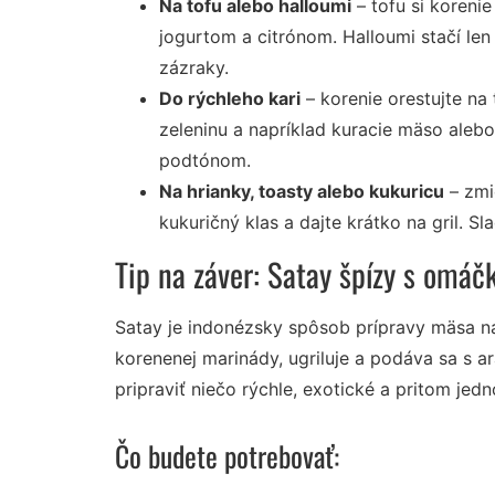
Na tofu alebo halloumi
– tofu si koreni
jogurtom a citrónom. Halloumi stačí len
zázraky.
Do rýchleho kari
– korenie orestujte na 
zeleninu a napríklad kuracie mäso alebo
podtónom.
Na hrianky, toasty alebo kukuricu
– zmi
kukuričný klas a dajte krátko na gril. S
Tip na záver: Satay špízy s omá
Satay je indonézsky spôsob prípravy mäsa na 
korenenej marinády, ugriluje a podáva sa s a
pripraviť niečo rýchle, exotické a pritom jed
Čo budete potrebovať: