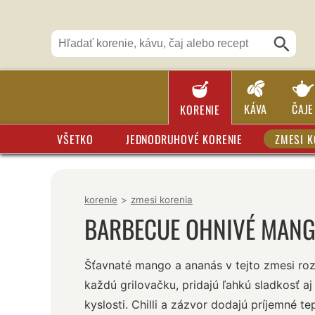
KÁVA
ČAJE
KORENIE
VŠETKO
JEDNODRUHOVÉ KORENIE
ZMESI K
korenie
>
zmesi korenia
BARBECUE OHNIVÉ MAN
Šťavnaté mango a ananás v tejto zmesi ro
každú grilovačku, pridajú ľahkú sladkosť aj
kyslosti. Chilli a zázvor dodajú príjemné te