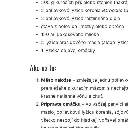
500 g kuracích pŕs alebo stehien (nakrá
2 polievkové lyžice korenia
Barbecue O
2 polievkové lyžice rastlinného oleja
šťava z polovice limetky alebo citróna
150 ml kokosového mlieka
2 lyžice arašidového masla (alebo lyžica
1 lyžička sójovej omáčky
Ako na to:
Mäso naložte
– zmiešajte jednu polievk
premiešajte s kuracím mäsom a nechajt
krásne natiahne vôňu a chuť.
Pripravte omáčku
– vo väčšej panvici a
maslo, polievkovú lyžicu korenia, sójo
všetko nespojí do hladkej, voňavej omáčk