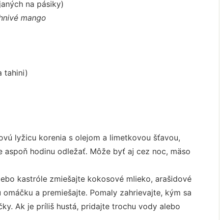
janých na pásiky)
hnivé mango
 tahini)
ovú lyžicu korenia s olejom a limetkovou šťavou,
e aspoň hodinu odležať. Môže byť aj cez noc, mäso
lebo kastróle zmiešajte kokosové mlieko, arašidové
vú omáčku a premiešajte. Pomaly zahrievajte, kým sa
y. Ak je príliš hustá, pridajte trochu vody alebo