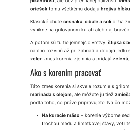
pikantnosť
, ale bez prehnanej pálivosti.
Ríms
oriešok
tomu všetkému dodajú
hrejivú hĺbku
Klasické chute
cesnaku, cibule a soli
držia zm
vynikne na grilovanom kurati alebo aj bravč
A potom sú tu tie jemnejšie vrstvy:
štipka sl
naplno rozvinú až pri zahriatí a dodajú jedlu
zeler
zmes korenia zjemnia a pridajú
zelenú,
Ako s korením pracovať
Táto zmes korenia si skvele rozumie s grilom
marináda s olejom
, ale môžete ju tiež
zmieš
podľa toho, čo práve pripravujete. Na čo mô
Na kuracie mäso
– korenie výborne sedí 
trochou medu a limetkovej šťavy, votri