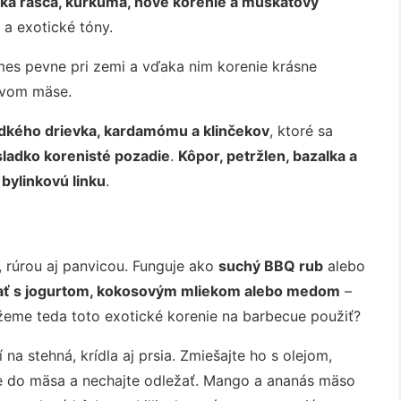
ka rasca, kurkuma, nové korenie a muškátový
a exotické tóny.
es pevne pri zemi a vďaka nim korenie krásne
ovom mäse.
adkého drievka, kardamómu a klinčekov
, ktoré sa
sladko korenisté pozadie
.
Kôpor, petržlen, bazalka a
 bylinkovú linku
.
, rúrou aj panvicou. Funguje ako
suchý BBQ rub
alebo
ať s jogurtom, kokosovým mliekom alebo medom
–
žeme teda toto exotické korenie na barbecue použiť?
na stehná, krídla aj prsia. Zmiešajte ho s olejom,
te do mäsa a nechajte odležať. Mango a ananás mäso