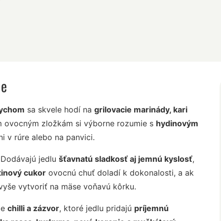
ie
dychom
sa skvele hodí na
grilovacie marinády, kari
m ovocným zložkám si výborne rozumie s
hydinovým
ni v rúre alebo na panvici.
. Dodávajú jedlu
šťavnatú sladkosť aj jemnú kyslosť
,
tinový cukor
ovocnú chuť doladí k dokonalosti, a ak
vyše vytvoriť na mäse voňavú kôrku.
je
chilli a zázvor
, ktoré jedlu pridajú
príjemnú