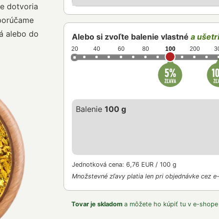
ne dotvoria
dporúčame
ná alebo do
Alebo si zvoľte balenie vlastné
a ušetri
20
40
60
80
100
200
3
Balenie
100 g
Jednotková cena: 6,76 EUR / 100 g
Množstevné zľavy platia len pri objednávke cez e
Tovar je skladom
a môžete ho kúpiť tu v e-shope