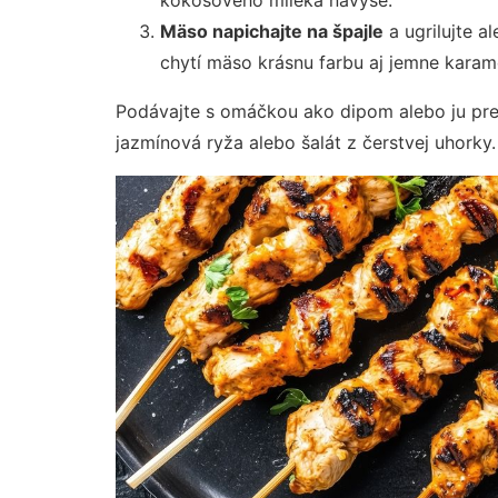
kokosového mlieka navyše.
Mäso napichajte na špajle
a ugrilujte a
chytí mäso krásnu farbu aj jemne karam
Podávajte s omáčkou ako dipom alebo ju prel
jazmínová ryža alebo šalát z čerstvej uhorky.