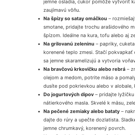
jemne osladia, cukor pomôže vytvoriť ka
zaujímavú vôňu.
Na špízy so satay omáčkou
– rozmiešaj
smotane, pridajte trochu arašidového m
špízom. Ideálne na kura, tofu alebo aj ze
Na grilovanú zeleninu
– papriky, cuketa
korenené teplo zmesi. Stačí pokvapkať 
sa jemne skaramelizujú a vytvoria voňa
Na bravčovú krkovičku alebo rebrá
– zm
olejom a medom, potrite mäso a pomaly
dusíte pod pokrievkou alebo v alobale, 
Do jogurtových dipov
– pridajte lyžičku
nátierkového masla. Skvelé k mäsu, zele
Na pečené zemiaky alebo bataty
– nakr
dajte do rúry a upečte dozlatista. Sla
jemne chrumkavý, korenený povrch.