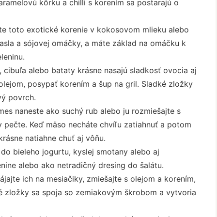
ramelovú kôrku a chilli s korením sa postarajú o
te toto exotické korenie v kokosovom mlieku alebo
asla a sójovej omáčky, a máte základ na omáčku k
leninu.
, cibuľa alebo bataty krásne nasajú sladkosť ovocia aj
olejom, posypať korením a šup na gril. Sladké zložky
vý povrch.
es naneste ako suchý rub alebo ju rozmiešajte s
 pečte. Keď mäso necháte chvíľu zatiahnuť a potom
krásne natiahne chuť aj vôňu.
 do bieleho jogurtu, kyslej smotany alebo aj
nine alebo ako netradičný dresing do šalátu.
ájajte ich na mesiačiky, zmiešajte s olejom a korením,
dké zložky sa spoja so zemiakovým škrobom a vytvoria