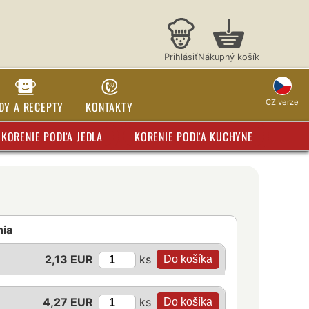
Prihlásiť
Nákupný košík
CZ verze
DY A RECEPTY
KONTAKTY
KORENIE PODĽA JEDLA
KORENIE PODĽA KUCHYNE
nia
ks
2,13 EUR
ks
4,27 EUR