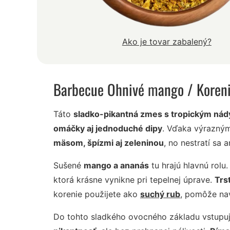
Ako je tovar zabalený?
Barbecue Ohnivé mango
/ Koren
Táto
sladko-pikantná zmes s tropickým ná
omáčky aj jednoduché dipy
. Vďaka výrazný
mäsom, špízmi aj zeleninou
, no nestratí sa a
Sušené
mango a ananás
tu hrajú hlavnú rolu
ktorá krásne vynikne pri tepelnej úprave.
Trs
korenie použijete ako
suchý rub
, pomôže na
Do tohto sladkého ovocného základu vstupu