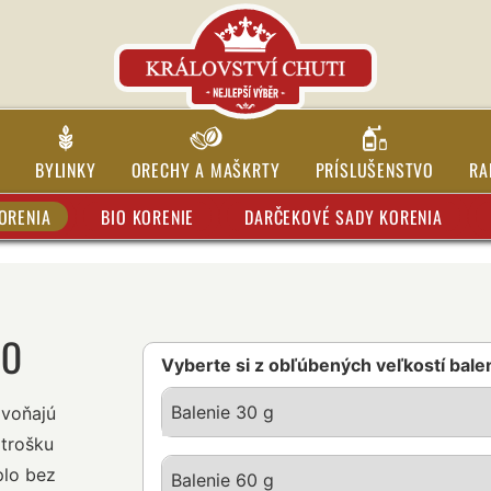
BYLINKY
ORECHY A MAŠKRTY
PRÍSLUŠENSTVO
RA
ORENIA
BIO KORENIE
DARČEKOVÉ SADY KORENIA
GO
Vyberte si z obľúbených veľkostí bale
Balenie 30 g
zvoňajú
 trošku
plo bez
Balenie 60 g