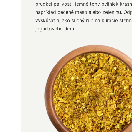
prudkej pálivosti, jemné tóny byliniek krás
napríklad pečené mäso alebo zeleninu. O
vyskúšať aj ako suchý rub na kuracie steh
jogurtového dipu.