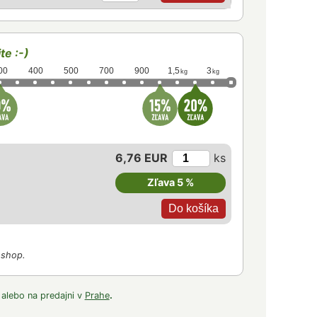
te :-)
00
400
500
700
900
1,5
3
kg
kg
6,76 EUR
ks
Zľava 5 %
-shop.
 alebo na predajni v
Prahe
.