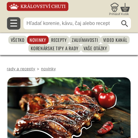
Prihlásiť
Košík
☰
VŠETKO
NOVINKY
RECEPTY
ZAUJÍMAVOSTI
VIDEO KANÁL
KORENÁRSKE TIPY A RADY
VAŠE OTÁZKY
rady a recepty
>
novinky