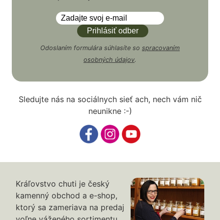
Odoslaním formulára súhlasíte so
spracovaním
osobných údajov
.
Sledujte nás na sociálnych sieť ach, nech vám nič
neunikne :-)
Kráľovstvo chuti je český
kamenný obchod a e-shop,
ktorý sa zameriava na predaj
voľne váženého sortimentu