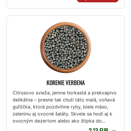
KORENIE VERBENA
Citrusovo svieža, jemne horkastá a prekvapivo
delikátna – presne tak chutí táto malá, voňavá
guľôčka, ktorá pozdvihne ryby, biele mäso,
zeleninu aj ovocné šaláty. Skvele sa hodí aj k
ovocným dezertom alebo ako štipka do...
2,13 EUR