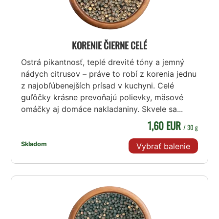
KORENIE ČIERNE CELÉ
Ostrá pikantnosť, teplé drevité tóny a jemný
nádych citrusov – práve to robí z korenia jednu
z najobľúbenejších prísad v kuchyni. Celé
guľôčky krásne prevoňajú polievky, mäsové
omáčky aj domáce nakladaniny. Skvele sa...
1,60 EUR
/ 30 g
Skladom
Vybrať balenie