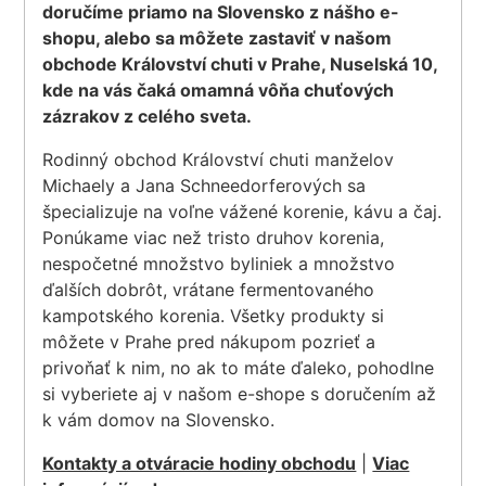
doručíme priamo na Slovensko z nášho e-
shopu, alebo sa môžete zastaviť v našom
obchode Království chuti v Prahe, Nuselská 10,
kde na vás čaká omamná vôňa chuťových
zázrakov z celého sveta.
Rodinný obchod Království chuti manželov
Michaely a Jana Schneedorferových sa
špecializuje na voľne vážené korenie, kávu a čaj.
Ponúkame viac než tristo druhov korenia,
nespočetné množstvo byliniek a množstvo
ďalších dobrôt, vrátane fermentovaného
kampotského korenia. Všetky produkty si
môžete v Prahe pred nákupom pozrieť a
privoňať k nim, no ak to máte ďaleko, pohodlne
si vyberiete aj v našom e-shope s doručením až
k vám domov na Slovensko.
Kontakty a otváracie hodiny obchodu
|
Viac