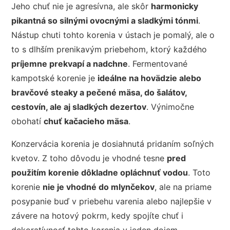
Jeho chuť nie je agresívna, ale skôr
harmonicky
pikantná so silnými ovocnými a sladkými tónmi
.
Nástup chuti tohto korenia v ústach je pomalý, ale o
to s dlhším prenikavým priebehom, ktorý každého
príjemne prekvapí a nadchne
. Fermentované
kampotské korenie je
ideálne na hovädzie alebo
bravčové steaky a pečené mäsa, do šalátov,
cestovín, ale aj sladkých dezertov
. Výnimočne
obohatí
chuť kačacieho mäsa
.
Konzervácia korenia je dosiahnutá pridaním soľných
kvetov. Z toho dôvodu je vhodné tesne
pred
použitím korenie dôkladne opláchnuť vodou
. Toto
korenie
nie je vhodné do mlynčekov
, ale na priame
posypanie buď v priebehu varenia alebo najlepšie v
závere na hotový pokrm, kedy spojíte chuť i
dekoratívnosť tohto korenia v jeden dojem.