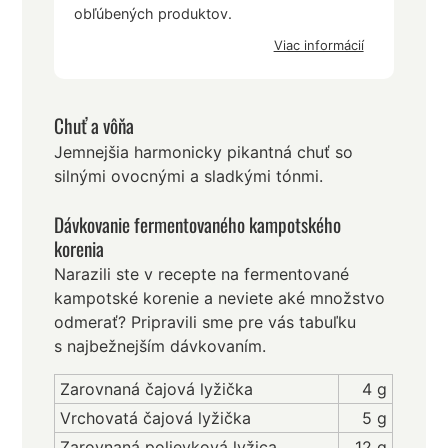
obľúbených produktov.
Viac informácií
Chuť a vôňa
Jemnejšia harmonicky pikantná chuť so
silnými ovocnými a sladkými tónmi.
Dávkovanie fermentovaného kampotského
korenia
Narazili ste v recepte na fermentované
kampotské korenie a neviete aké množstvo
odmerať? Pripravili sme pre vás tabuľku
s najbežnejším dávkovaním.
Zarovnaná čajová lyžička
4 g
Vrchovatá čajová lyžička
5 g
Zarovnaná polievková lyžica
12 g