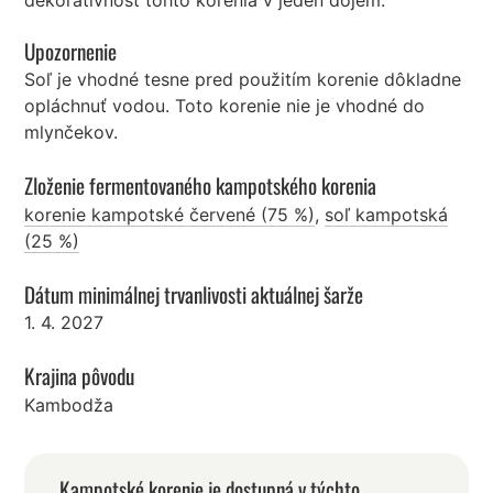
Upozornenie
Soľ je vhodné tesne pred použitím korenie dôkladne
opláchnuť vodou. Toto korenie nie je vhodné do
mlynčekov.
Zloženie fermentovaného kampotského korenia
korenie kampotské červené (75 %)
,
soľ kampotská
(25 %)
Dátum minimálnej trvanlivosti aktuálnej šarže
1. 4. 2027
Krajina pôvodu
Kambodža
Kampotské korenie je dostupná v týchto