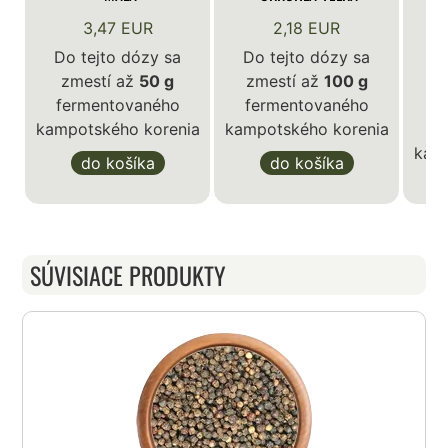
3,47 EUR
2,18 EUR
Do tejto dózy sa
Do tejto dózy sa
zmestí až
50 g
zmestí až
100 g
D
fermentovaného
fermentovaného
z
kampotského korenia
kampotského korenia
f
kam
do košíka
do košíka
SÚVISIACE PRODUKTY