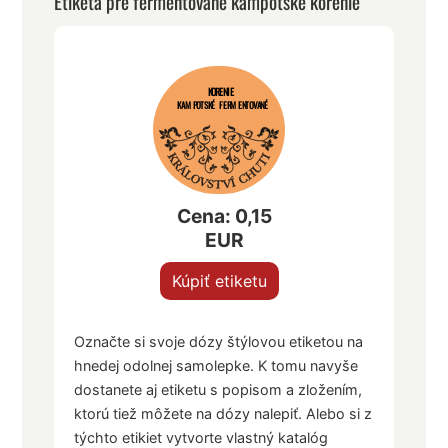
Etiketa pre fermentované kampotské korenie
KORENIE
KAMPOTSKÉ FERMENTOVANÉ
Cena: 0,15
EUR
Kúpiť etiketu
Označte si svoje dózy štýlovou etiketou na
hnedej odolnej samolepke. K tomu navyše
dostanete aj etiketu s popisom a zložením,
ktorú tiež môžete na dózy nalepiť. Alebo si z
týchto etikiet vytvorte vlastný katalóg