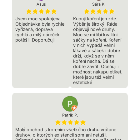
Asus
Sára K.
Jsem moc spokojena.
Kupuji koření jen zde.
Objednávka byla rychle
Výběr je široký. Ráda
vyřízená, doprava
objevuji nové druhy.
rychlá a milý dáreček
Moc se mi líbí kvalitni
potěšil. Doporučuji!
sáčky na koření. Koření
v nich vypadá velmi
lákavé a sáček i dobře
drží, když se v něm
koření nechá. Dá se
dobře zavřít. Oceňuji i
možnost nákupu etiket,
které jsou též velmi
estetické
Patrik P.
Malý obchod s korením všetkého druhu vrátane
druhov, o ktorých existencii som ani netušil.