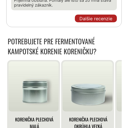
Príjemná obsluha. Pomaly ale isto sa zo mňa stáva
pravidelný zákazník.
Dalšie recenzie
POTREBUJETE PRE FERMENTOVANÉ
KAMPOTSKÉ KORENIE KORENIČKU?
KORENIČKA PLECHOVÁ
KORENIČKA PLECHOVÁ
KO
MALÁ
OKRÚHLA VEĽKÁ