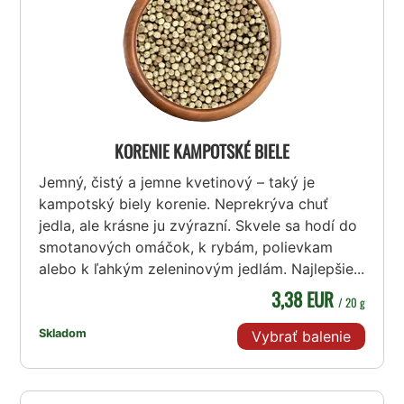
KORENIE KAMPOTSKÉ BIELE
Jemný, čistý a jemne kvetinový – taký je
kampotský biely korenie. Neprekrýva chuť
jedla, ale krásne ju zvýrazní. Skvele sa hodí do
smotanových omáčok, k rybám, polievkam
alebo k ľahkým zeleninovým jedlám. Najlepšie...
3,38 EUR
/ 20 g
Skladom
Vybrať balenie