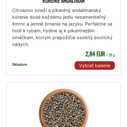
KORENIE ANDALIMAN
Citrusovo svieži a pikantný andalimanský
korenie dodá každému jedlu nezameniteľný
šmrnc a jemné brnenie na jazyku. Perfektne sa
hodí k rybám, hydine aj k pikantnejším
omáčkam, ktorým prepožičia osobitý exotický
nádych.
2,84 EUR
/ 20 g
Skladom
Vybrať balenie