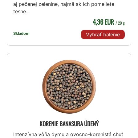
aj pečenej zelenine, najmä ak ich pomeliete
tesne...
4,36 EUR
/ 20 g
Skladom
Vybrať balenie
KORENIE BANASURA ÚDENÝ
Intenzívna vôňa dymu a ovocno-korenistá chuť