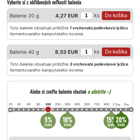
Vyberte si z obľúbených veľkostí balenia
ks
Balenie 20 g
4,27 EUR
Toto balenie obsahuje približne
1 vrchovatú polievkovú lyžicu
fermentovaného kampotského korenia.
ks
Balenie 40 g
8,53 EUR
Toto balenie obsahuje približne
3 vrchovaté polievkové lyžice
fermentovaného kampotského korenia.
Alebo si zvoľte balenie vlastné
a ušetrite :-)
20
40
60
80
100
200
300
400
500
700
900
1,5
3
kg
kg