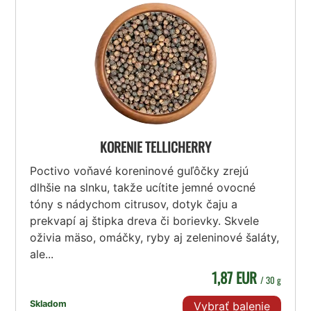
KORENIE TELLICHERRY
Poctivo voňavé koreninové guľôčky zrejú
dlhšie na slnku, takže ucítite jemné ovocné
tóny s nádychom citrusov, dotyk čaju a
prekvapí aj štipka dreva či borievky. Skvele
oživia mäso, omáčky, ryby aj zeleninové šaláty,
ale...
1,87 EUR
/ 30 g
Skladom
Vybrať balenie