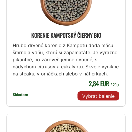
KORENIE KAMPOTSKÝ ČIERNY BIO
Hrubo drvené korenie z Kampotu dodá mäsu
šmrnc a vôňu, ktorú si zapamätáte. Je výrazne
pikantné, no zároveň jemne ovocné, s
nádychom citrusov a eukalyptu. Skvele vynikne
na steaku, v omáčkach alebo v nátierkach.
2,84 EUR
/ 20 g
Skladom
Vybrať balenie