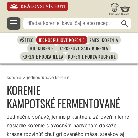
Prihlásiť
Košík
☰
VŠETKO
JEDNODRUHOVÉ KORENIE
ZMESI KORENIA
BIO KORENIE
DARČEKOVÉ SADY KORENIA
KORENIE PODĽA JEDLA
KORENIE PODĽA KUCHYNE
korenie
>
jednodruhové korenie
KORENIE
KAMPOTSKÉ FERMENTOVANÉ
Jedinečne voňavé, jemne pikantné a zároveň mierne
nasladlé korenie s ovocným nádychom dokáže
krásne rozvinúť chuť grilovaného mäsa, steakov aj