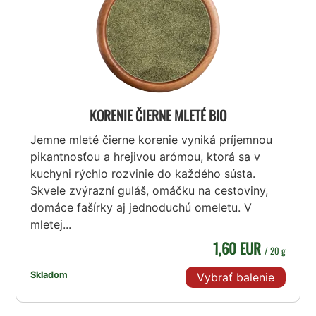
KORENIE ČIERNE MLETÉ BIO
Jemne mleté čierne korenie vyniká príjemnou
pikantnosťou a hrejivou arómou, ktorá sa v
kuchyni rýchlo rozvinie do každého sústa.
Skvele zvýrazní guláš, omáčku na cestoviny,
domáce fašírky aj jednoduchú omeletu. V
mletej...
1,60 EUR
/ 20 g
Skladom
Vybrať balenie