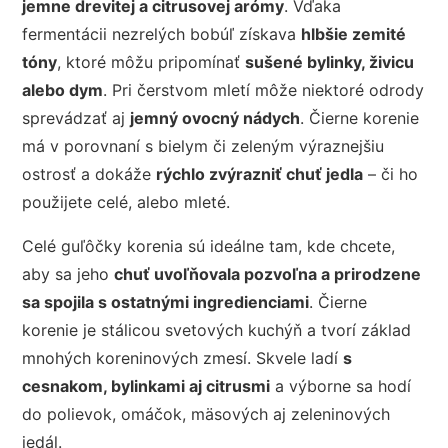
jemne drevitej a citrusovej arómy
. Vďaka
fermentácii nezrelých bobúľ získava
hlbšie zemité
tóny
, ktoré môžu pripomínať
sušené bylinky, živicu
alebo dym
. Pri čerstvom mletí môže niektoré odrody
sprevádzať aj
jemný ovocný nádych
. Čierne korenie
má v porovnaní s bielym či zeleným výraznejšiu
ostrosť a dokáže
rýchlo zvýrazniť chuť jedla
– či ho
použijete celé, alebo mleté.
Celé guľôčky korenia sú ideálne tam, kde chcete,
aby sa jeho
chuť uvoľňovala pozvoľna a prirodzene
sa spojila s ostatnými ingredienciami
. Čierne
korenie je stálicou svetových kuchýň a tvorí základ
mnohých koreninových zmesí. Skvele ladí
s
cesnakom, bylinkami aj citrusmi
a výborne sa hodí
do polievok, omáčok, mäsových aj zeleninových
jedál.