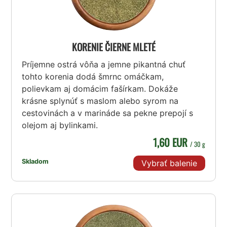
KORENIE ČIERNE MLETÉ
Príjemne ostrá vôňa a jemne pikantná chuť
tohto korenia dodá šmrnc omáčkam,
polievkam aj domácim fašírkam. Dokáže
krásne splynúť s maslom alebo syrom na
cestovinách a v marináde sa pekne prepojí s
olejom aj bylinkami.
1,60 EUR
/ 30 g
Skladom
Vybrať balenie