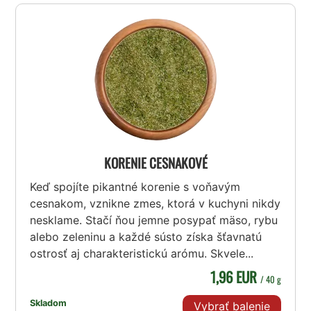
KORENIE CESNAKOVÉ
Keď spojíte pikantné korenie s voňavým
cesnakom, vznikne zmes, ktorá v kuchyni nikdy
nesklame. Stačí ňou jemne posypať mäso, rybu
alebo zeleninu a každé sústo získa šťavnatú
ostrosť aj charakteristickú arómu. Skvele...
1,96 EUR
/ 40 g
Skladom
Vybrať balenie