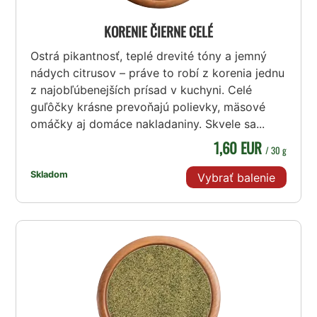
KORENIE ČIERNE CELÉ
Ostrá pikantnosť, teplé drevité tóny a jemný
nádych citrusov – práve to robí z korenia jednu
z najobľúbenejších prísad v kuchyni. Celé
guľôčky krásne prevoňajú polievky, mäsové
omáčky aj domáce nakladaniny. Skvele sa...
1,60 EUR
/ 30 g
Skladom
Vybrať balenie