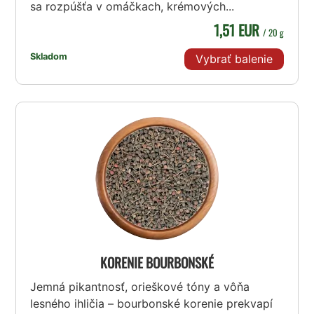
sa rozpúšťa v omáčkach, krémových...
1,51 EUR
/ 20 g
Skladom
Vybrať balenie
KORENIE BOURBONSKÉ
Jemná pikantnosť, orieškové tóny a vôňa
lesného ihličia – bourbonské korenie prekvapí