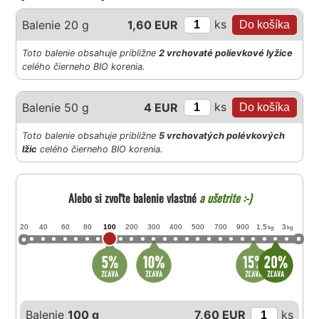
ks
Balenie 20 g
1,60 EUR
Toto balenie obsahuje približne
2 vrchovaté polievkové lyžice
celého čierneho BIO korenia.
ks
Balenie 50 g
4 EUR
Toto balenie obsahuje približne
5 vrchovatých polévkových
lžic
celého čierneho BIO korenia.
Alebo si zvoľte balenie vlastné
a ušetrite :-)
20
40
60
80
100
200
300
400
500
700
900
1,5
3
kg
kg
Balenie
100 g
7,60 EUR
ks