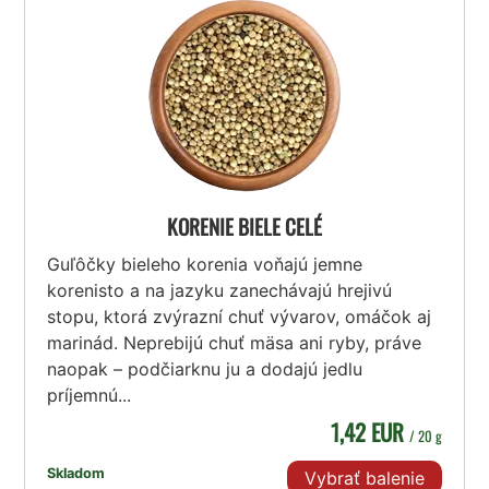
KORENIE BIELE CELÉ
Guľôčky bieleho korenia voňajú jemne
korenisto a na jazyku zanechávajú hrejivú
stopu, ktorá zvýrazní chuť vývarov, omáčok aj
marinád. Neprebijú chuť mäsa ani ryby, práve
naopak – podčiarknu ju a dodajú jedlu
príjemnú...
1,42 EUR
/ 20 g
Skladom
Vybrať balenie