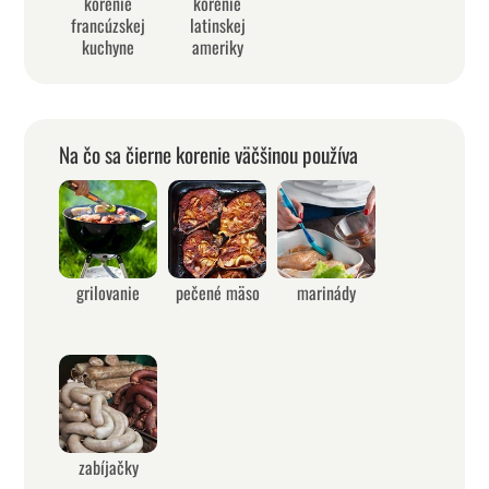
korenie
korenie
francúzskej
latinskej
kuchyne
ameriky
Na čo sa čierne korenie väčšinou používa
grilovanie
pečené mäso
marinády
zabíjačky