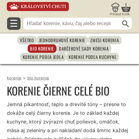
Prihlásiť
Košík
☰
VŠETKO
JEDNODRUHOVÉ KORENIE
ZMESI KORENIA
BIO KORENIE
DARČEKOVÉ SADY KORENIA
KORENIE PODĽA JEDLA
KORENIE PODĽA KUCHYNE
korenie
>
bio korenie
KORENIE ČIERNE CELÉ BIO
Jemná pikantnosť, teplo a drevité tóny – presne to
dokáže celý čierny korenie. Je to základ každej
kuchyne, ktorý zvýrazní chuť polievok, omáčok,
mäsa aj zeleniny a pri nakladaní dodá šmrnc každej
pohári. Pridajte pár guľôčok do vývaru alebo