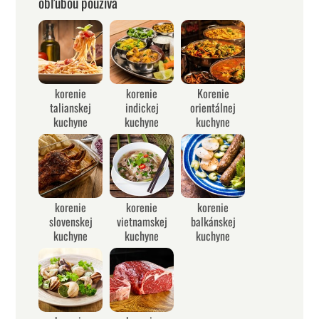
obľubou používa
korenie
korenie
Korenie
talianskej
indickej
orientálnej
kuchyne
kuchyne
kuchyne
korenie
korenie
korenie
slovenskej
vietnamskej
balkánskej
kuchyne
kuchyne
kuchyne