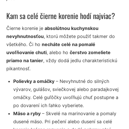
Kam sa celé čierne korenie hodí najviac?
Čierne korenie je
absolútnou kuchynskou
nevyhnutnosťou
, ktorú môžete použiť takmer do
všetkého. Či ho
necháte celé na pomalé
uvoľňovanie chuti
, alebo ho
čerstvo zomeliete
priamo na tanier
, vždy dodá jedlu charakteristickú
pikantnosť.
Polievky a omáčky
– Nevyhnutné do silných
vývarov, gulášov, sviečkovej alebo paradajkovej
omáčky. Celé guľôčky uvoľňujú chuť postupne a
po dovarení ich ľahko vyberiete.
Mäso a ryby
– Skvelé na marinovanie a pomaly
dusené mäso. Pri pečení alebo dusení sa celé