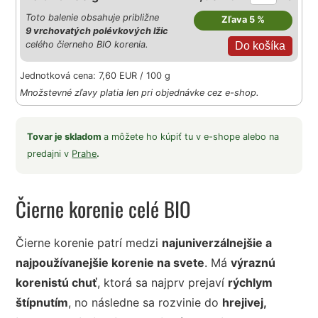
Toto balenie obsahuje približne
Zľava 5 %
9 vrchovatých polévkových lžic
celého čierneho BIO korenia.
Jednotková cena: 7,60 EUR / 100 g
Množstevné zľavy platia len pri objednávke cez e-shop.
Tovar je skladom
a môžete ho kúpiť tu v e-shope alebo na
predajni v
Prahe
.
Čierne korenie celé BIO
Čierne korenie patrí medzi
najuniverzálnejšie a
najpoužívanejšie korenie na svete
. Má
výraznú
korenistú chuť
, ktorá sa najprv prejaví
rýchlym
štípnutím
, no následne sa rozvinie do
hrejivej,