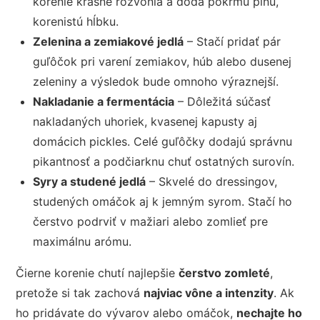
korenie krásne rozvonia a dodá pokrmu plnú,
korenistú hĺbku.
Zelenina a zemiakové jedlá
– Stačí pridať pár
guľôčok pri varení zemiakov, húb alebo dusenej
zeleniny a výsledok bude omnoho výraznejší.
Nakladanie a fermentácia
– Dôležitá súčasť
nakladaných uhoriek, kvasenej kapusty aj
domácich pickles. Celé guľôčky dodajú správnu
pikantnosť a podčiarknu chuť ostatných surovín.
Syry a studené jedlá
– Skvelé do dressingov,
studených omáčok aj k jemným syrom. Stačí ho
čerstvo podrviť v mažiari alebo zomlieť pre
maximálnu arómu.
Čierne korenie chutí najlepšie
čerstvo zomleté
,
pretože si tak zachová
najviac vône a intenzity
. Ak
ho pridávate do vývarov alebo omáčok,
nechajte ho