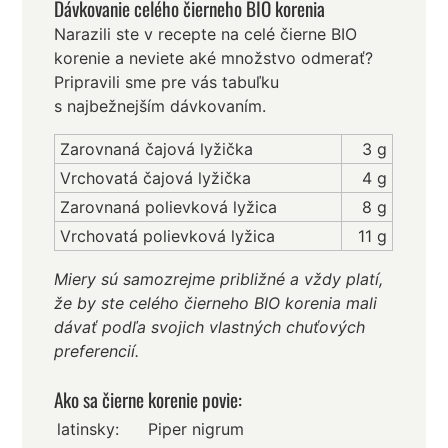
Dávkovanie celého čierneho BIO korenia
Narazili ste v recepte na celé čierne BIO
korenie a neviete aké množstvo odmerať?
Pripravili sme pre vás tabuľku
s najbežnejším dávkovaním.
Zarovnaná čajová lyžička
3 g
Vrchovatá čajová lyžička
4 g
Zarovnaná polievková lyžica
8 g
Vrchovatá polievková lyžica
11 g
Miery sú samozrejme približné a vždy platí,
že by ste celého čierneho BIO korenia mali
dávať podľa svojich vlastných chuťových
preferencií.
Ako sa čierne korenie povie:
latinsky:
Piper nigrum