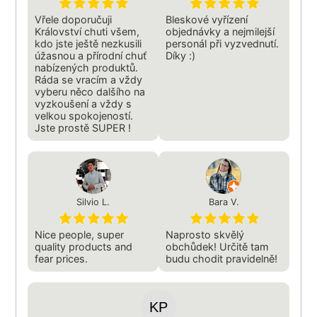
Vřele doporučuji
Bleskové vyřízení
Království chuti všem,
objednávky a nejmilejší
kdo jste ještě nezkusili
personál při vyzvednutí.
úžasnou a přírodní chuť
Díky :)
nabízených produktů.
Ráda se vracím a vždy
vyberu něco dalšího na
vyzkoušení a vždy s
velkou spokojeností.
Jste prostě SUPER !
Silvio L.
Bara V.
Nice people, super
Naprosto skvělý
quality products and
obchůdek! Určitě tam
fear prices.
budu chodit pravidelně!