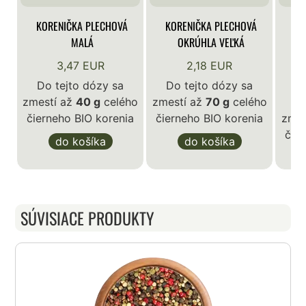
KORENIČKA PLECHOVÁ
KORENIČKA PLECHOVÁ
KO
MALÁ
OKRÚHLA VEĽKÁ
3,47 EUR
2,18 EUR
Do tejto dózy sa
Do tejto dózy sa
zmestí až
40 g
celého
zmestí až
70 g
celého
D
čierneho BIO korenia
čierneho BIO korenia
zmes
čie
do košíka
do košíka
SÚVISIACE PRODUKTY