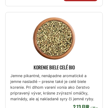
KORENIE BIELE CELÉ BIO
Jemne pikantné, nenápadne aromatické a
jemne nasladlé – presne také je celé biele
korenie. Pri dlhom varení vonia ako čerstvo
pripravený vývar, krásne zvýrazní omáčky,
marinády, ale aj nakladané syry či jemné ryby.
2,13 EUR
/ 20 g