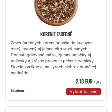
KORENIE FAREBNÉ
Zmes farebných korení prináša do kuchyne
ostrý, ovocný aj jemne citrusový nádych.
Dochutí grilované mäso, zjemní omáčky aj
polievky a krásne prevonia pečené zemiaky.
Skvele vynikne aj na syroch alebo v domácej
marináde.
2,13 EUR
/ 30 g
Skladom
Vybrať balenie