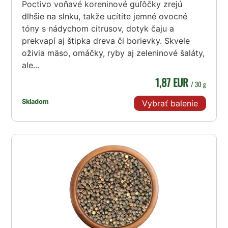
Poctivo voňavé koreninové guľôčky zrejú
dlhšie na slnku, takže ucítite jemné ovocné
tóny s nádychom citrusov, dotyk čaju a
prekvapí aj štipka dreva či borievky. Skvele
oživia mäso, omáčky, ryby aj zeleninové šaláty,
ale...
1,87 EUR
/ 30 g
Skladom
Vybrať balenie