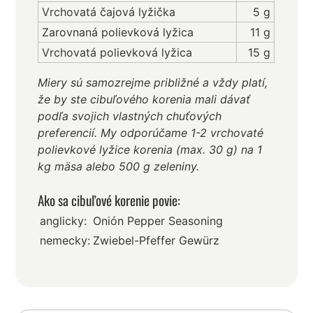
Vrchovatá čajová lyžička
5 g
Zarovnaná polievková lyžica
11 g
Vrchovatá polievková lyžica
15 g
Miery sú samozrejme približné a vždy platí,
že by ste cibuľového korenia mali dávať
podľa svojich vlastných chuťových
preferencií. My odporúčame 1-2 vrchovaté
polievkové lyžice korenia (max. 30 g) na 1
kg mäsa alebo 500 g zeleniny.
Ako sa cibuľové korenie povie:
anglicky:
Onión Pepper Seasoning
nemecky:
Zwiebel-Pfeffer Gewürz