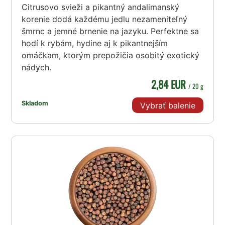
Citrusovo svieži a pikantný andalimanský
korenie dodá každému jedlu nezameniteľný
šmrnc a jemné brnenie na jazyku. Perfektne sa
hodí k rybám, hydine aj k pikantnejším
omáčkam, ktorým prepožičia osobitý exotický
nádych.
2,84 EUR
/ 20 g
Skladom
Vybrať balenie