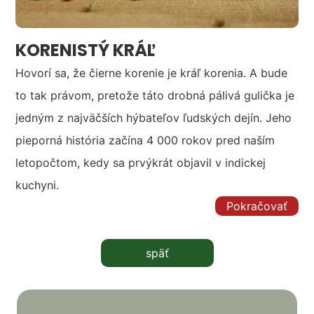
KORENISTÝ KRÁĽ
Hovorí sa, že čierne korenie je kráľ korenia. A bude
to tak právom, pretože táto drobná pálivá gulička je
jedným z najväčších hýbateľov ľudských dejín. Jeho
pieporná história začína 4 000 rokov pred naším
letopočtom, kedy sa prvýkrát objavil v indickej
kuchyni.
Pokračovať
späť