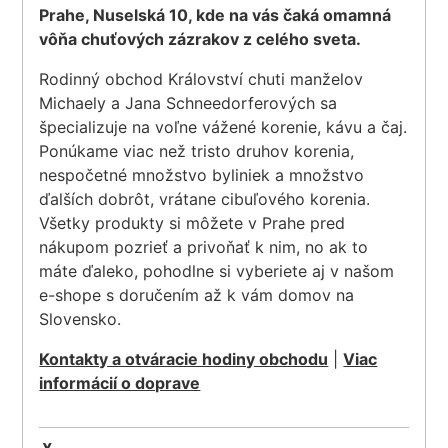
Prahe, Nuselská 10, kde na vás čaká omamná
vôňa chuťových zázrakov z celého sveta.
Rodinný obchod Království chuti manželov
Michaely a Jana Schneedorferových sa
špecializuje na voľne vážené korenie, kávu a čaj.
Ponúkame viac než tristo druhov korenia,
nespočetné množstvo byliniek a množstvo
ďalších dobrôt, vrátane cibuľového korenia.
Všetky produkty si môžete v Prahe pred
nákupom pozrieť a privoňať k nim, no ak to
máte ďaleko, pohodlne si vyberiete aj v našom
e-shope s doručením až k vám domov na
Slovensko.
Kontakty a otváracie hodiny obchodu
|
Viac
informácií o doprave