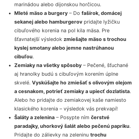
marinádou alebo dijonskou horčicou.
Mleté mäso a burgery
– Do
fašírok, domácej
sekanej alebo hamburgerov
pridajte lyžičku
cibuľového korenia na pol kila mäsa. Pre
šťavnatejší výsledok
zmiešajte mäso s trochou
kyslej smotany alebo jemne nastrúhanou
cibuľou
.
Zemiaky na všetky spôsoby
– Pečené, šťuchané
aj hranolky budú s cibuľovým korením úplne
skvelé.
Vyskúšajte ho zmiešať s olivovým olejom
a cesnakom, potrieť zemiaky a upiecť dozlatista
.
Alebo ho pridajte do zemiakovej kaše namiesto
klasického korenia – výsledok vás prekvapí!
Šaláty a zelenina
– Posypte ním
čerstvé
paradajky, uhorkový šalát alebo pečenú papriku
.
Pridajte do zálievky na zeleninu
trochu