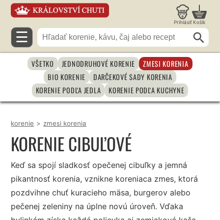
Prihlásiť
Košík
☰
VŠETKO
JEDNODRUHOVÉ KORENIE
ZMESI KORENIA
BIO KORENIE
DARČEKOVÉ SADY KORENIA
KORENIE PODĽA JEDLA
KORENIE PODĽA KUCHYNE
korenie
>
zmesi korenia
KORENIE CIBUĽOVÉ
Keď sa spojí sladkosť opečenej cibuľky a jemná
pikantnosť korenia, vznikne koreniaca zmes, ktorá
pozdvihne chuť kuracieho mäsa, burgerov alebo
pečenej zeleniny na úplne novú úroveň. Vďaka
bylinkám získa každá polievka aj zemiaková kaša