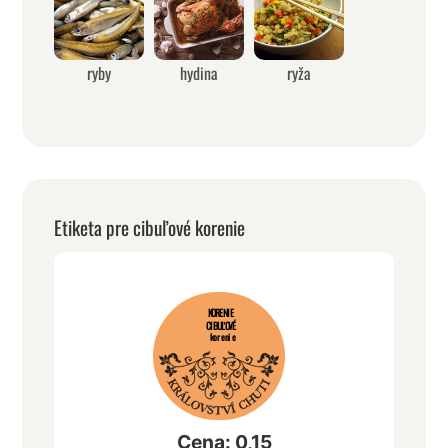
ryby
hydina
ryža
Etiketa pre cibuľové korenie
KORENIE
CIBUĽOVÉ
korenie
Cena: 0,15