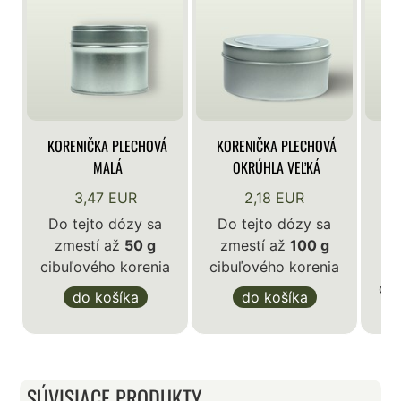
KORENIČKA PLECHOVÁ
KORENIČKA PLECHOVÁ
KO
MALÁ
OKRÚHLA VEĽKÁ
3,47 EUR
2,18 EUR
Do tejto dózy sa
Do tejto dózy sa
zmestí až
50 g
zmestí až
100 g
D
cibuľového korenia
cibuľového korenia
z
cib
do košíka
do košíka
SÚVISIACE PRODUKTY