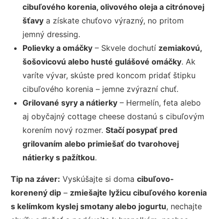
cibuľového korenia, olivového oleja a citrónovej
šťavy
a získate chuťovo výrazný, no pritom
jemný dressing.
Polievky a omáčky
– Skvele dochutí
zemiakovú,
šošovicovú alebo husté gulášové omáčky
. Ak
varíte vývar, skúste pred koncom pridať štipku
cibuľového korenia – jemne zvýrazní chuť.
Grilované syry a nátierky
– Hermelín, feta alebo
aj obyčajný cottage cheese dostanú s cibuľovým
korením nový rozmer.
Stačí posypať pred
grilovaním alebo primiešať do tvarohovej
nátierky s pažítkou
.
Tip na záver:
Vyskúšajte si doma
cibuľovo-
korenený dip
–
zmiešajte lyžicu cibuľového korenia
s kelímkom kyslej smotany alebo jogurtu
, nechajte