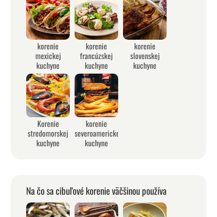
korenie
korenie
korenie
mexickej
francúzskej
slovenskej
kuchyne
kuchyne
kuchyne
Korenie
korenie
stredomorskej
severoamerickej
kuchyne
kuchyne
Na čo sa cibuľové korenie väčšinou používa