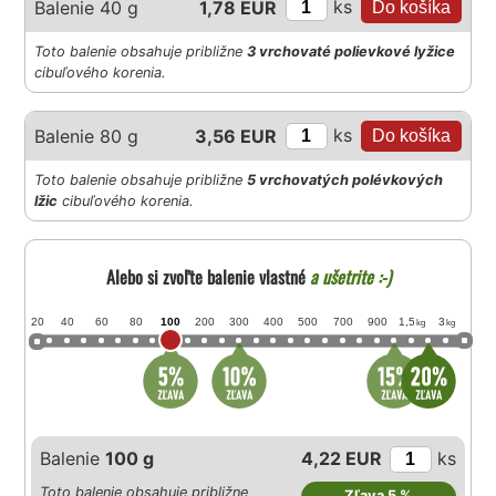
ks
Balenie 40 g
1,78 EUR
Toto balenie obsahuje približne
3 vrchovaté polievkové lyžice
cibuľového korenia.
ks
Balenie 80 g
3,56 EUR
Toto balenie obsahuje približne
5 vrchovatých polévkových
lžic
cibuľového korenia.
Alebo si zvoľte balenie vlastné
a ušetrite :-)
20
40
60
80
100
200
300
400
500
700
900
1,5
3
kg
kg
Balenie
100 g
4,22 EUR
ks
Toto balenie obsahuje približne
Zľava 5 %