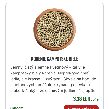
KORENIE KAMPOTSKÉ BIELE
Jemný, čistý a jemne kvetinový – taký je
kampotský biely korenie. Neprekrýva chuť
jedla, ale krásne ju zvýrazní. Skvele sa hodí do
smotanových omáčok, k rybám, polievkam
alebo k ľahkým zeleninovým jedlám. Najlepšie...
3,38 EUR
/ 20 g
Skladom
Vybrať balenie