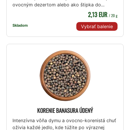
ovocným dezertom alebo ako štipka do...
2,13 EUR
/ 20 g
Skladom
Vybrať balenie
KORENIE BANASURA ÚDENÝ
Intenzívna vôňa dymu a ovocno-korenistá chuť
oživia každé jedlo, kde túžite po výraznej