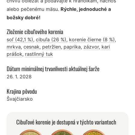
chvíľu odležať a podávajte k hranolkám, nachos
alebo pečenému mäsu.
Rýchle, jednoduché a
božsky dobré!
Zloženie cibuľového korenia
soľ (42,1 %)
,
cibuľa (26 %)
,
korenie čierne (8 %)
,
mrkva
,
cesnak
,
petržlen
,
paprika
,
zázvor
,
kari
prášok
,
rastlinný tuk
Dátum minimálnej trvanlivosti aktuálnej šarže
26. 1. 2028
Krajina pôvodu
Švajčiarsko
Cibuľové korenie je dostupná v týchto variantoch