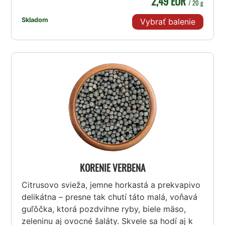
2,49 EUR
/ 20 g
Skladom
Vybrať balenie
KORENIE VERBENA
Citrusovo svieža, jemne horkastá a prekvapivo
delikátna – presne tak chutí táto malá, voňavá
guľôčka, ktorá pozdvihne ryby, biele mäso,
zeleninu aj ovocné šaláty. Skvele sa hodí aj k