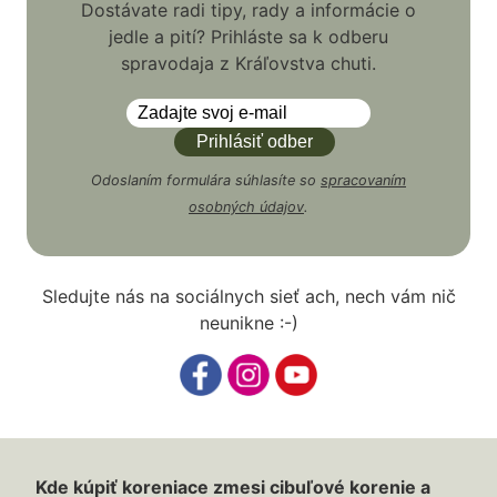
Dostávate radi tipy, rady a informácie o
jedle a pití? Prihláste sa k odberu
spravodaja z Kráľovstva chuti.
Odoslaním formulára súhlasíte so
spracovaním
osobných údajov
.
Sledujte nás na sociálnych sieť ach, nech vám nič
neunikne :-)
Kde kúpiť koreniace zmesi cibuľové korenie a