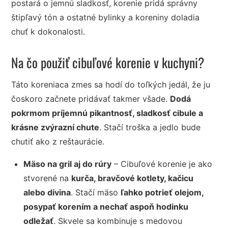
postará o jemnú sladkosť, korenie pridá správny
štipľavý tón a ostatné bylinky a koreniny doladia
chuť k dokonalosti.
Na čo použiť cibuľové korenie v kuchyni?
Táto koreniaca zmes sa hodí do toľkých jedál, že ju
čoskoro začnete pridávať takmer všade.
Dodá
pokrmom príjemnú pikantnosť, sladkosť cibule a
krásne zvýrazní chute
. Stačí troška a jedlo bude
chutiť ako z reštaurácie.
Mäso na gril aj do rúry
– Cibuľové korenie je ako
stvorené na
kurča, bravčové kotlety, kačicu
alebo divina
. Stačí mäso
ľahko potrieť olejom,
posypať korením a nechať aspoň hodinku
odležať
. Skvele sa kombinuje s medovou