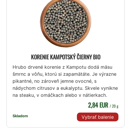
KORENIE KAMPOTSKÝ ČIERNY BIO
Hrubo drvené korenie z Kampotu dodá mäsu
šmrnc a vôňu, ktorú si zapamätáte. Je výrazne
pikantné, no zároveň jemne ovocné, s
nádychom citrusov a eukalyptu. Skvele vynikne
na steaku, v omáčkach alebo v nátierkach.
2,84 EUR
/ 20 g
Skladom
Vybrať balenie