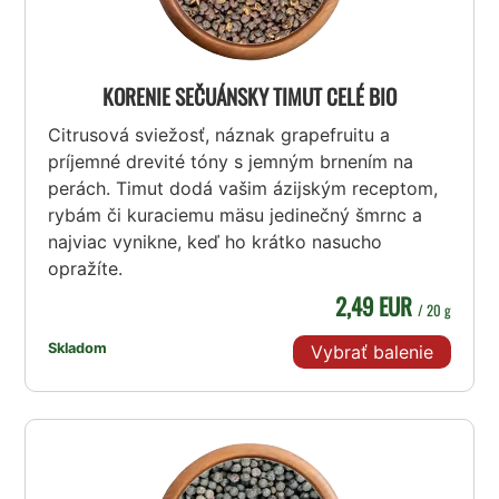
KORENIE SEČUÁNSKY TIMUT CELÉ BIO
Citrusová sviežosť, náznak grapefruitu a
príjemné drevité tóny s jemným brnením na
perách. Timut dodá vašim ázijským receptom,
rybám či kuraciemu mäsu jedinečný šmrnc a
najviac vynikne, keď ho krátko nasucho
opražíte.
2,49 EUR
/ 20 g
Skladom
Vybrať balenie