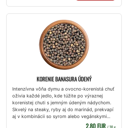
KORENIE BANASURA ÚDENÝ
Intenzívna vôňa dymu a ovocno-korenistá chuť
oživia každé jedlo, kde túžite po výraznej
korenistej chuti s jemným údeným nádychom.
Skvelý na steaky, ryby aj do marinád, prekvapí
aj v kombinácii so syrom alebo vegánskymi...
2,80 EUR
/ 30 g