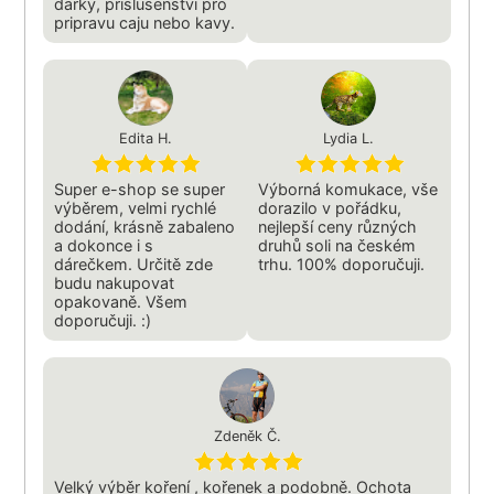
darky, prislusenstvi pro
pripravu caju nebo kavy.
Edita H.
Lydia L.
Super e-shop se super
Výborná komukace, vše
výběrem, velmi rychlé
dorazilo v pořádku,
dodání, krásně zabaleno
nejlepší ceny různých
a dokonce i s
druhů soli na českém
dárečkem. Určitě zde
trhu. 100% doporučuji.
budu nakupovat
opakovaně. Všem
doporučuji. :)
Zdeněk Č.
Velký výběr koření , kořenek a podobně. Ochota