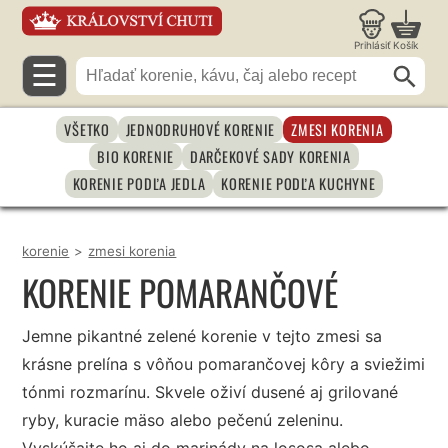
Prihlásiť
Košík
☰
VŠETKO
JEDNODRUHOVÉ KORENIE
ZMESI KORENIA
BIO KORENIE
DARČEKOVÉ SADY KORENIA
KORENIE PODĽA JEDLA
KORENIE PODĽA KUCHYNE
korenie
>
zmesi korenia
KORENIE POMARANČOVÉ
Jemne pikantné zelené korenie v tejto zmesi sa
krásne prelína s vôňou pomarančovej kôry a sviežimi
tónmi rozmarínu. Skvele oživí dusené aj grilované
ryby, kuracie mäso alebo pečenú zeleninu.
Vyskúšajte ho aj do marinády na lososa alebo