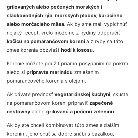
grilovaných alebo pečených morských i
sladkovodných rýb, morských plodov, kuracieho
alebo morčacieho mäsa
. Ak by sme mali vypichnúť
nejaký recept, vrelo môžeme z hydiny odporučiť
kačicu na pomarančovom korení
a z ryby sa táto
zmes korenia obzvlášť
hodí k lososu
.
Korenie môžete použiť priamo posypaním na pokrm
alebo si
pripravte marinádu
zmiešaním
pomarančového korenia s olejom.
Ak dávate prednosť
vegetariánskej kuchyni
, skúste
na pomarančovom korení pripraviť
zapečené
cestoviny
alebo
grilovanú a pečenú zeleninu
.
Ak by ste chceli kombinovať túto zmes s ďalším
korením, jeho chuť sa dobre snúbi s bazalkou,