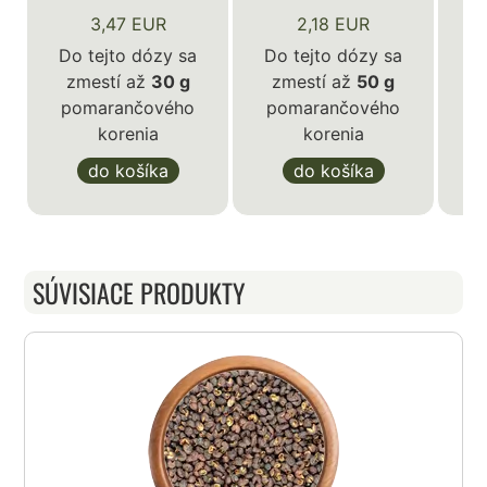
3,47 EUR
2,18 EUR
Do tejto dózy sa
Do tejto dózy sa
zmestí až
30 g
zmestí až
50 g
D
pomarančového
pomarančového
korenia
korenia
p
do košíka
do košíka
SÚVISIACE PRODUKTY