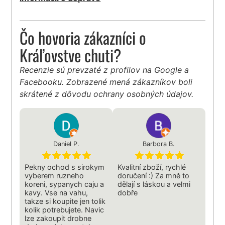
Čo hovoria zákazníci o
Kráľovstve chuti?
Recenzie sú prevzaté z profilov na Google a
Facebooku. Zobrazené mená zákazníkov boli
skrátené z dôvodu ochrany osobných údajov.
Daniel P.
Barbora B.
Pekny ochod s sirokym
Kvalitní zboží, rychlé
vyberem ruzneho
doručení :) Za mně to
koreni, sypanych caju a
dělají s láskou a velmi
kavy. Vse na vahu,
dobře
takze si koupite jen tolik
kolik potrebujete. Navic
lze zakoupit drobne