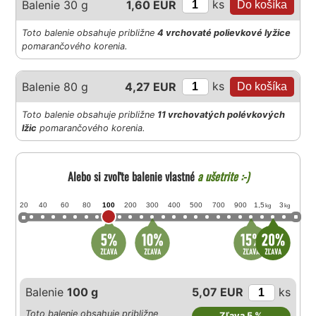
ks
Balenie 30 g
1,60 EUR
Toto balenie obsahuje približne
4 vrchovaté polievkové lyžice
pomarančového korenia.
ks
Balenie 80 g
4,27 EUR
Toto balenie obsahuje približne
11 vrchovatých polévkových
lžic
pomarančového korenia.
Alebo si zvoľte balenie vlastné
a ušetrite :-)
20
40
60
80
100
200
300
400
500
700
900
1,5
3
kg
kg
Balenie
100 g
5,07 EUR
ks
Toto balenie obsahuje približne
Zľava 5 %