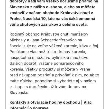
dobroty? Radi vám všetko doručíme priamo na
Slovensko z nášho e-shopu, alebo sa môžete
zastaviť v našom obchode Království chuti v
Prahe, Nuselská 10, kde na vás čaká omamná
vôňa chuťových zázrakov z celého sveta.
Rodinný obchod Království chuti manželov
Michaely a Jana Schneedorferových sa
špecializuje na voľne vážené korenie, kávu a čaj.
Ponúkame viac než tristo druhov korenia,
nespočetné množstvo byliniek a množstvo
ďalších dobrôt, vrátane pomarančového
korenia. Všetky produkty si môžete v Prahe
pred nákupom pozrieť a privoňať k nim, no ak to
máte ďaleko, pohodlne si vyberiete aj v našom
e-shope s doručením až k vám domov na
Slovensko.
Kontakty a otváracie hodiny obchodu
|
Viac
informácií o doprave