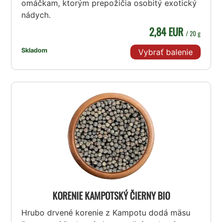
omáčkam, ktorým prepožičia osobitý exotický
nádych.
2,84 EUR
/ 20 g
Skladom
Vybrať balenie
KORENIE KAMPOTSKÝ ČIERNY BIO
Hrubo drvené korenie z Kampotu dodá mäsu