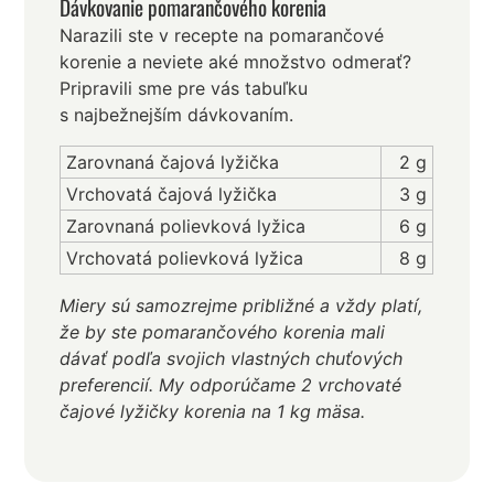
Dávkovanie pomarančového korenia
Narazili ste v recepte na pomarančové
korenie a neviete aké množstvo odmerať?
Pripravili sme pre vás tabuľku
s najbežnejším dávkovaním.
Zarovnaná čajová lyžička
2 g
Vrchovatá čajová lyžička
3 g
Zarovnaná polievková lyžica
6 g
Vrchovatá polievková lyžica
8 g
Miery sú samozrejme približné a vždy platí,
že by ste pomarančového korenia mali
dávať podľa svojich vlastných chuťových
preferencií. My odporúčame 2 vrchovaté
čajové lyžičky korenia na 1 kg mäsa.