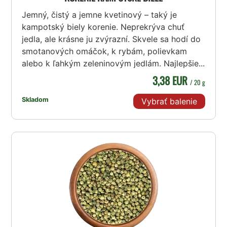
Jemný, čistý a jemne kvetinový – taký je
kampotský biely korenie. Neprekrýva chuť
jedla, ale krásne ju zvýrazní. Skvele sa hodí do
smotanových omáčok, k rybám, polievkam
alebo k ľahkým zeleninovým jedlám. Najlepšie...
3,38 EUR
/ 20 g
Skladom
Vybrať balenie