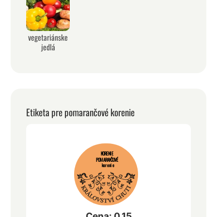
vegetariánske
jedlá
Etiketa pre pomarančové korenie
KORENIE
POMARANČOVÉ
korenie
Cena: 0,15