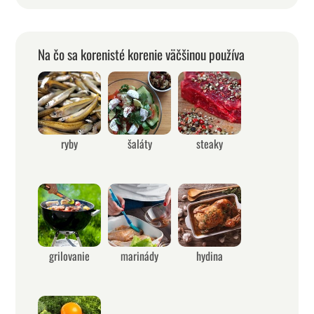
Na čo sa korenisté korenie väčšinou používa
ryby
šaláty
steaky
grilovanie
marinády
hydina