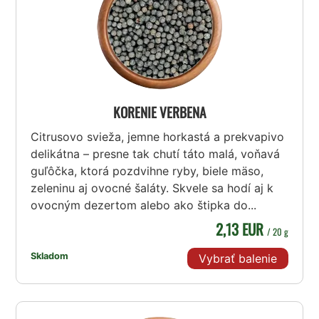
KORENIE VERBENA
Citrusovo svieža, jemne horkastá a prekvapivo
delikátna – presne tak chutí táto malá, voňavá
guľôčka, ktorá pozdvihne ryby, biele mäso,
zeleninu aj ovocné šaláty. Skvele sa hodí aj k
ovocným dezertom alebo ako štipka do...
2,13 EUR
/ 20 g
Skladom
Vybrať balenie