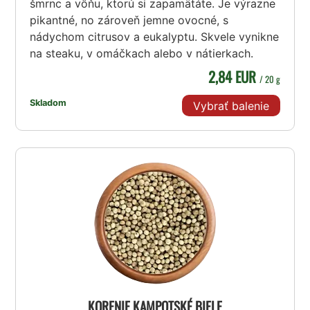
šmrnc a vôňu, ktorú si zapamätáte. Je výrazne
pikantné, no zároveň jemne ovocné, s
nádychom citrusov a eukalyptu. Skvele vynikne
na steaku, v omáčkach alebo v nátierkach.
2,84 EUR
/ 20 g
Skladom
Vybrať balenie
KORENIE KAMPOTSKÉ BIELE