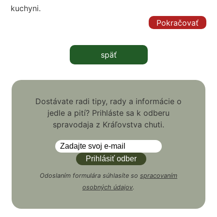
kuchyni.
Pokračovať
späť
Dostávate radi tipy, rady a informácie o
jedle a pití? Prihláste sa k odberu
spravodaja z Kráľovstva chuti.
Odoslaním formulára súhlasíte so
spracovaním
osobných údajov
.