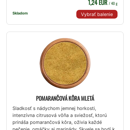
1,24 EUR
/ 40 g
Skladom
Vybrať balenie
POMARANČOVÁ KÔRA MLETÁ
Sladkosť s nádychom jemnej horkosti,
intenzívna citrusová vôňa a sviežosť, ktorú
prináša pomarančová kôra, oživia každé
pečenie, omáčky aj marinády. Skvele sa hodí k