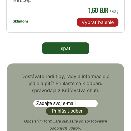
horúcej...
1,60 EUR
/ 40 g
Skladom
Vybrať balenie
späť
Dostávate radi tipy, rady a informácie o
jedle a pití? Prihláste sa k odberu
spravodaja z Kráľovstva chuti.
Odoslaním formulára súhlasíte so
spracovaním
osobných údajov
.