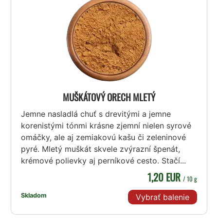
MUŠKÁTOVÝ ORECH MLETÝ
Jemne nasladlá chuť s drevitými a jemne
korenistými tónmi krásne zjemní nielen syrové
omáčky, ale aj zemiakovú kašu či zeleninové
pyré. Mletý muškát skvele zvýrazní špenát,
krémové polievky aj perníkové cesto. Stačí...
1,20 EUR
/ 10 g
Skladom
Vybrať balenie