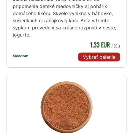
pripomenie detské medovníčky aj pohárik
domáceho likéru. Skvele vynikne v bábovke,
sušienkach či raňajkovej kaši. Aníz v tomto
sypkom prevedení sa krásne rozpustí v ceste,
jogurte...
1,33 EUR
/ 30 g
Skladom
Vybrať balenie