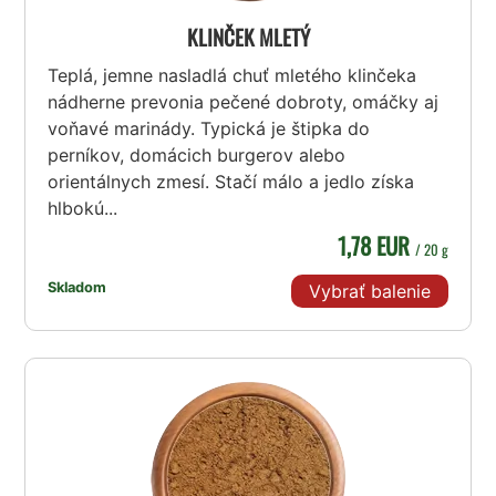
KLINČEK MLETÝ
Teplá, jemne nasladlá chuť mletého klinčeka
nádherne prevonia pečené dobroty, omáčky aj
voňavé marinády. Typická je štipka do
perníkov, domácich burgerov alebo
orientálnych zmesí. Stačí málo a jedlo získa
hlbokú...
1,78 EUR
/ 20 g
Skladom
Vybrať balenie