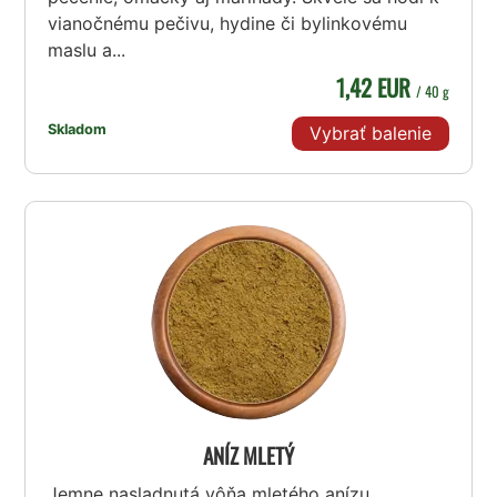
vianočnému pečivu, hydine či bylinkovému
maslu a...
1,42 EUR
/ 40 g
Skladom
Vybrať balenie
ANÍZ MLETÝ
Jemne nasladnutá vôňa mletého anízu