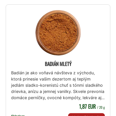
BADIÁN MLETÝ
Badián je ako voňavá návšteva z východu,
ktorá prinesie vašim dezertom aj teplým
jedlám sladko-korenistú chuť s tónmi sladkého
drievka, anízu a jemnej vanilky. Skvele prevonia
domáce perníčky, ovocné kompóty, lekváre aj...
1,87 EUR
/ 20 g