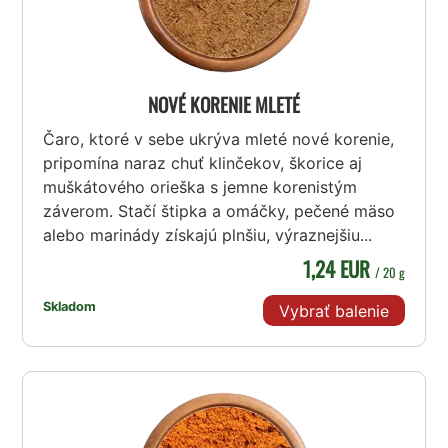
NOVÉ KORENIE MLETÉ
Čaro, ktoré v sebe ukrýva mleté nové korenie,
pripomína naraz chuť klinčekov, škorice aj
muškátového orieška s jemne korenistým
záverom. Stačí štipka a omáčky, pečené mäso
alebo marinády získajú plnšiu, výraznejšiu...
1,24 EUR
/ 20 g
Skladom
Vybrať balenie