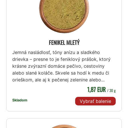
FENIKEL MLETÝ
Jemná nasládlosť, tóny anízu a sladkého
drievka – presne to je feniklový prášok, ktorý
krásne zvýrazní domáce pečivo, cestoviny
alebo slané koláče. Skvele sa hodí k medu či
orieškom, ale aj k pečenej zelenine alebo...
1,87 EUR
/ 30 g
Skladom
Vybrať balenie