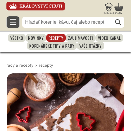
Prihlásiť
Košík
☰
VŠETKO
NOVINKY
RECEPTY
ZAUJÍMAVOSTI
VIDEO KANÁL
KORENÁRSKE TIPY A RADY
VAŠE OTÁZKY
rady a recepty
>
recepty