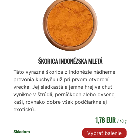
ŠKORICA INDONÉZSKA MLETÁ
Táto výrazná škorica z Indonézie nádherne
prevonia kuchyňu už pri prvom otvorení
vrecka. Jej sladkastá a jemne hrejivá chuť
vynikne v štrúdli, perníčkoch alebo ovsenej
kaši, rovnako dobre však podčiarkne aj
exotickú...
1,78 EUR
/ 40 g
Skladom
Vybrať balenie