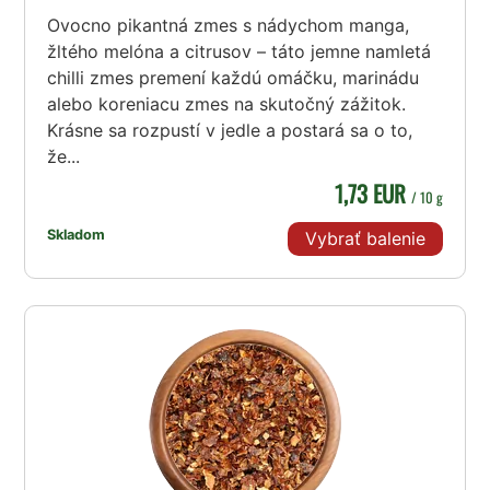
Ovocno pikantná zmes s nádychom manga,
žltého melóna a citrusov – táto jemne namletá
chilli zmes premení každú omáčku, marinádu
alebo koreniacu zmes na skutočný zážitok.
Krásne sa rozpustí v jedle a postará sa o to,
že...
1,73 EUR
/ 10 g
Skladom
Vybrať balenie