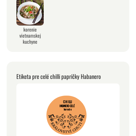
korenie
vietnamskej
kuchyne
Etiketa pre celé chilli papričky Habanero
CHILLI
HABANERO CELÉ
korenie