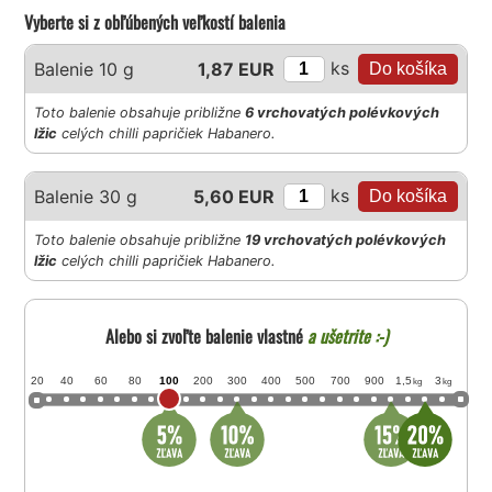
Vyberte si z obľúbených veľkostí balenia
ks
Balenie 10 g
1,87 EUR
Toto balenie obsahuje približne
6 vrchovatých polévkových
lžic
celých chilli papričiek Habanero.
ks
Balenie 30 g
5,60 EUR
Toto balenie obsahuje približne
19 vrchovatých polévkových
lžic
celých chilli papričiek Habanero.
Alebo si zvoľte balenie vlastné
a ušetrite :-)
20
40
60
80
100
200
300
400
500
700
900
1,5
3
kg
kg