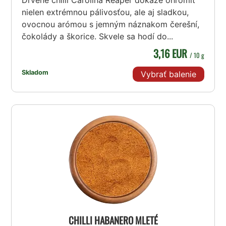
nielen extrémnou pálivosťou, ale aj sladkou,
ovocnou arómou s jemným náznakom čerešní,
čokolády a škorice. Skvele sa hodí do...
3,16 EUR
/ 10 g
Skladom
Vybrať balenie
CHILLI HABANERO MLETÉ