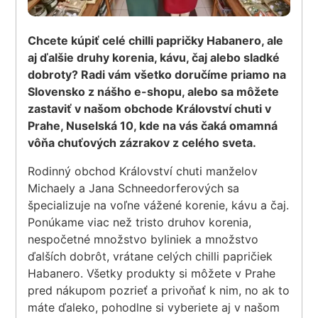
Chcete kúpiť celé chilli papričky Habanero, ale
aj ďalšie druhy korenia, kávu, čaj alebo sladké
dobroty? Radi vám všetko doručíme priamo na
Slovensko z nášho e-shopu, alebo sa môžete
zastaviť v našom obchode Království chuti v
Prahe, Nuselská 10, kde na vás čaká omamná
vôňa chuťových zázrakov z celého sveta.
Rodinný obchod Království chuti manželov
Michaely a Jana Schneedorferových sa
špecializuje na voľne vážené korenie, kávu a čaj.
Ponúkame viac než tristo druhov korenia,
nespočetné množstvo byliniek a množstvo
ďalších dobrôt, vrátane celých chilli papričiek
Habanero. Všetky produkty si môžete v Prahe
pred nákupom pozrieť a privoňať k nim, no ak to
máte ďaleko, pohodlne si vyberiete aj v našom