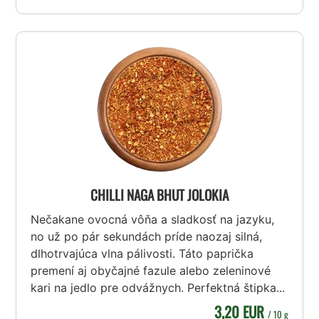
CHILLI NAGA BHUT JOLOKIA
Nečakane ovocná vôňa a sladkosť na jazyku,
no už po pár sekundách príde naozaj silná,
dlhotrvajúca vlna pálivosti. Táto paprička
premení aj obyčajné fazule alebo zeleninové
kari na jedlo pre odvážnych. Perfektná štipka...
3,20 EUR
/ 10 g