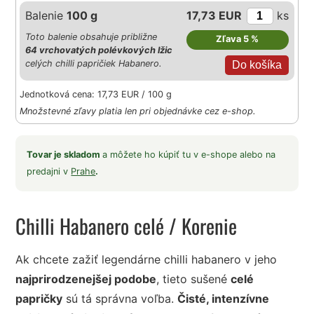
Balenie
100 g
17,73 EUR
ks
Toto balenie obsahuje približne
Zľava 5 %
64 vrchovatých polévkových lžic
celých chilli papričiek Habanero.
Jednotková cena: 17,73 EUR / 100 g
Množstevné zľavy platia len pri objednávke cez e-shop.
Tovar je skladom
a môžete ho kúpiť tu v e-shope alebo na
predajni v
Prahe
.
Chilli Habanero celé
/ Korenie
Ak chcete zažiť legendárne chilli habanero v jeho
najprirodzenejšej podobe
, tieto sušené
celé
papričky
sú tá správna voľba.
Čisté, intenzívne