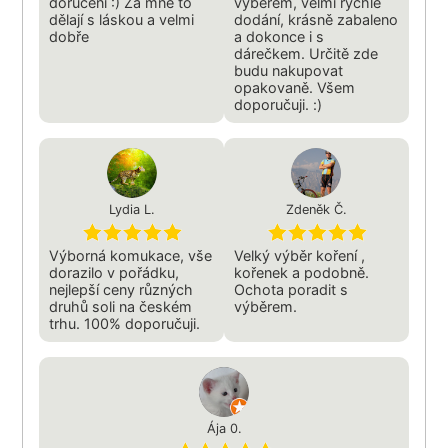
doručení :) Za mně to
výběrem, velmi rychlé
dělají s láskou a velmi
dodání, krásně zabaleno
dobře
a dokonce i s
dárečkem. Určitě zde
budu nakupovat
opakovaně. Všem
doporučuji. :)
Lydia L.
Zdeněk Č.
Výborná komukace, vše
Velký výběr koření ,
dorazilo v pořádku,
kořenek a podobně.
nejlepší ceny různých
Ochota poradit s
druhů soli na českém
výběrem.
trhu. 100% doporučuji.
Ája 0.