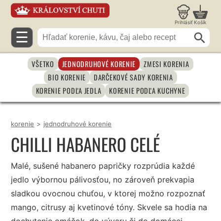
Prihlásiť
Košík
☰
VŠETKO
JEDNODRUHOVÉ KORENIE
ZMESI KORENIA
BIO KORENIE
DARČEKOVÉ SADY KORENIA
KORENIE PODĽA JEDLA
KORENIE PODĽA KUCHYNE
korenie
>
jednodruhové korenie
CHILLI HABANERO CELÉ
Malé, sušené habanero papričky rozprúdia každé
jedlo výbornou pálivosťou, no zároveň prekvapia
sladkou ovocnou chuťou, v ktorej možno rozpoznať
mango, citrusy aj kvetinové tóny. Skvele sa hodia na
dochutenie omáčok, do vývaru či do domácej