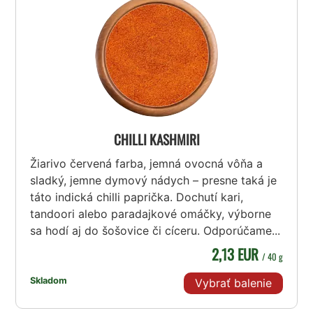
CHILLI KASHMIRI
Žiarivo červená farba, jemná ovocná vôňa a
sladký, jemne dymový nádych – presne taká je
táto indická chilli paprička. Dochutí kari,
tandoori alebo paradajkové omáčky, výborne
sa hodí aj do šošovice či cíceru. Odporúčame...
2,13 EUR
/ 40 g
Skladom
Vybrať balenie