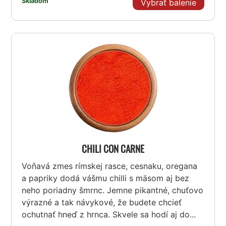
Skladom
Vybrať balenie
CHILI CON CARNE
Voňavá zmes rímskej rasce, cesnaku, oregana
a papriky dodá vášmu chilli s mäsom aj bez
neho poriadny šmrnc. Jemne pikantné, chuťovo
výrazné a tak návykové, že budete chcieť
ochutnať hneď z hrnca. Skvele sa hodí aj do...