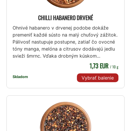
CHILLI HABANERO DRVENÉ
Ohnivé habanero v drvenej podobe dokáže
premeniť každé sústo na malý chuťový zážitok.
Pálivosť nastupuje postupne, zatiaľ čo ovocné
tóny manga, melóna a citrusov dodávajú jedlu
svieži šmrnc. Vďaka drobným kúskom...
1,73 EUR
/ 10 g
Skladom
Vybrať balenie