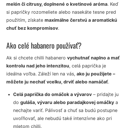
melón či citrusy, doplnené o kvetinové aróma
. Keď
si papričky rozomeliete alebo nasekáte tesne pred
použitím, získate
maximálne čerstvú a aromatickú
chuť bez kompromisov
.
Ako celé habanero používať?
Ak si chcete chilli habanero
vychutnať naplno a mať
kontrolu nad jeho intenzitou
, celá paprička je
ideálna voľba. Záleží len na vás,
ako ju použijete –
môžete ju nechať vcelku, drviť alebo namáčať
.
Celá paprička do omáčok a vývarov
– pridajte ju
do
guláša, vývaru alebo paradajkovej omáčky
a
nechajte variť. Pálivosť a chuť sa budú postupne
uvoľňovať, ale nebudú také intenzívne ako pri
mletom chilli.