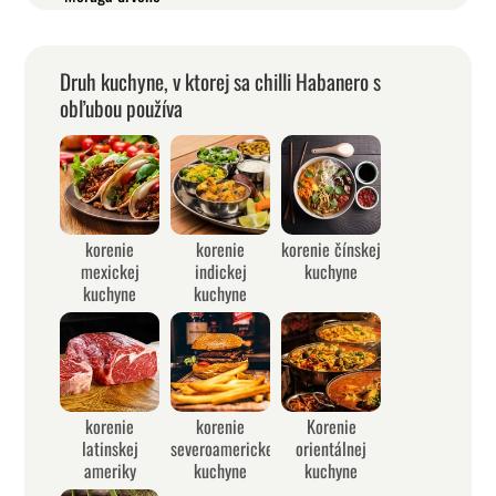
Druh kuchyne, v ktorej sa chilli Habanero s
obľubou používa
korenie
korenie
korenie čínskej
mexickej
indickej
kuchyne
kuchyne
kuchyne
korenie
korenie
Korenie
latinskej
severoamerickej
orientálnej
ameriky
kuchyne
kuchyne