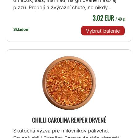
omáčok, sals, marinád, na grilované mäso aj
pizzu. Prepojí a zvýrazní chute, no nikdy...
3,02 EUR
/ 40 g
Skladom
Vybrať balenie
CHILLI CAROLINA REAPER DRVENÉ
Skutočná výzva pre milovníkov pálivého.
Drvené chilli Carolina Reaper dokáže ohromiť