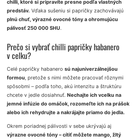
chilli, ktoré si pripravíte presne podľa vlastných
predstáv.
Vďaka sušeniu si papričky zachovávajú
plnú chuť, výrazné ovocné tóny a ohromujúcu
pálivosť 250 000 SHU
.
Prečo si vybrať chilli papričky habanero
v celku?
Celé papričky habanero
sú najuniverzálnejšou
formou
, pretože s nimi môžete pracovať rôznymi
spôsobmi – podľa toho, akú intenzitu a štruktúru
chcete v jedle dosiahnuť.
Nechajte ich vcelku na
jemné infúzie do omáčok, rozomeľte ich na prášok
alebo ich rehydrujte a nakrájajte priamo do jedla.
Okrem poriadnej pálivosti v sebe ukrývajú aj
výrazne ovocné tóny – cítiť môžete mango, žltý