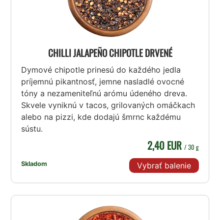
CHILLI JALAPEÑO CHIPOTLE DRVENÉ
Dymové chipotle prinesú do každého jedla
príjemnú pikantnosť, jemne nasladlé ovocné
tóny a nezameniteľnú arómu údeného dreva.
Skvele vyniknú v tacos, grilovaných omáčkach
alebo na pizzi, kde dodajú šmrnc každému
sústu.
2,40 EUR
/ 30 g
Skladom
Vybrať balenie