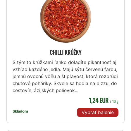
CHILLI KRÚŽKY
S týmito krúžkami ľahko doladíte pikantnosť aj
vzhľad každého jedla. Majú sýtu červenú farbu,
jemnú ovocnú vôňu a štipľavosť, ktorá rozprúdi
chuťové poháriky. Skvele sa hodia na pizzu, do
cestovín, ázijských polievok...
1,24 EUR
/ 10 g
Skladom
Vybrať balenie