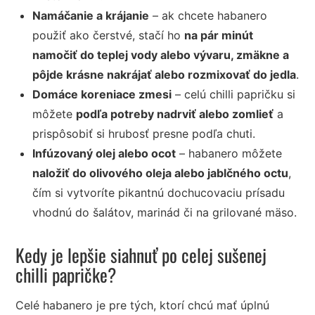
Namáčanie a krájanie
– ak chcete habanero
použiť ako čerstvé, stačí ho
na pár minút
namočiť do teplej vody alebo vývaru, zmäkne a
pôjde krásne nakrájať alebo rozmixovať do jedla
.
Domáce koreniace zmesi
– celú chilli papričku si
môžete
podľa potreby nadrviť alebo zomlieť
a
prispôsobiť si hrubosť presne podľa chuti.
Infúzovaný olej alebo ocot
– habanero môžete
naložiť do olivového oleja alebo jablčného octu
,
čím si vytvoríte pikantnú dochucovaciu prísadu
vhodnú do šalátov, marinád či na grilované mäso.
Kedy je lepšie siahnuť po celej sušenej
chilli papričke?
Celé habanero je pre tých, ktorí chcú mať úplnú