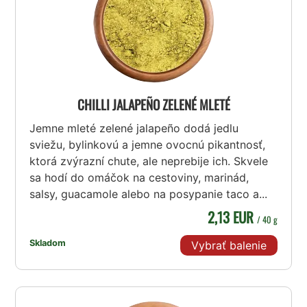
CHILLI JALAPEÑO ZELENÉ MLETÉ
Jemne mleté zelené jalapeño dodá jedlu
sviežu, bylinkovú a jemne ovocnú pikantnosť,
ktorá zvýrazní chute, ale neprebije ich. Skvele
sa hodí do omáčok na cestoviny, marinád,
salsy, guacamole alebo na posypanie taco a...
2,13 EUR
/ 40 g
Skladom
Vybrať balenie