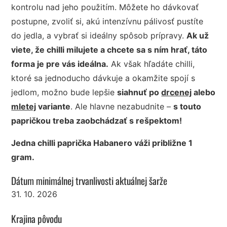
kontrolu nad jeho použitím. Môžete ho dávkovať
postupne, zvoliť si, akú intenzívnu pálivosť pustíte
do jedla, a vybrať si ideálny spôsob prípravy.
Ak už
viete, že chilli milujete a chcete sa s ním hrať, táto
forma je pre vás ideálna.
Ak však hľadáte chilli,
ktoré sa jednoducho dávkuje a okamžite spojí s
jedlom, možno bude lepšie
siahnuť po
drcenej
alebo
mletej
variante
. Ale hlavne nezabudnite –
s touto
papričkou treba zaobchádzať s rešpektom!
Jedna chilli paprička Habanero váži približne 1
gram.
Dátum minimálnej trvanlivosti aktuálnej šarže
31. 10. 2026
Krajina pôvodu