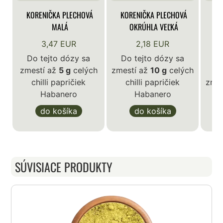
KORENIČKA PLECHOVÁ
KORENIČKA PLECHOVÁ
KO
MALÁ
OKRÚHLA VEĽKÁ
3,47 EUR
2,18 EUR
Do tejto dózy sa
Do tejto dózy sa
zmestí až
5 g
celých
zmestí až
10 g
celých
D
chilli papričiek
chilli papričiek
zme
Habanero
Habanero
do košíka
do košíka
SÚVISIACE PRODUKTY