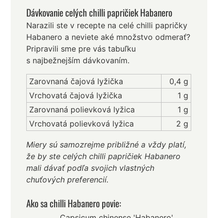
Dávkovanie celých chilli papričiek Habanero
Narazili ste v recepte na celé chilli papričky
Habanero a neviete aké množstvo odmerať?
Pripravili sme pre vás tabuľku
s najbežnejším dávkovaním.
Zarovnaná čajová lyžička
0,4 g
Vrchovatá čajová lyžička
1 g
Zarovnaná polievková lyžica
1 g
Vrchovatá polievková lyžica
2 g
Miery sú samozrejme približné a vždy platí,
že by ste celých chilli papričiek Habanero
mali dávať podľa svojich vlastných
chuťových preferencií.
Ako sa chilli Habanero povie:
Capsicum chinense 'Habanero'