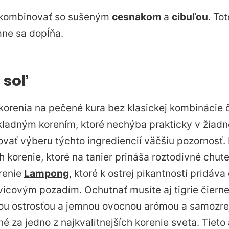
e kombinovať so sušeným
cesnakom
a
cibuľou
. To
ne sa dopĺňa.
 soľ
korenia na pečené kura bez klasickej kombinácie č
ladným korením, ktoré nechýba prakticky v žiadne
ať výberu týchto ingrediencií väčšiu pozornosť. N
 korenie, ktoré na tanier prináša roztodivné chute
orenie
Lampong
, ktoré k ostrej pikantnosti pridáva
vicovým pozadím. Ochutnať musíte aj tigrie čierne
nou ostrosťou a jemnou ovocnou arómou a samozr
né za jedno z najkvalitnejších korenie sveta. Tiet