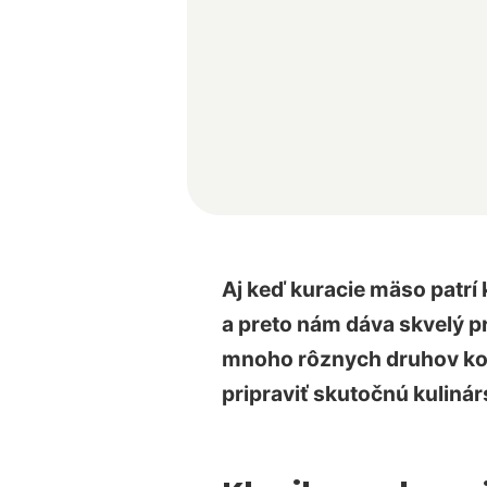
Aj keď kuracie mäso patrí 
a preto nám dáva skvelý p
mnoho rôznych druhov kore
pripraviť skutočnú kuliná