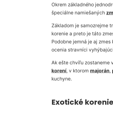
Okrem základného jednodr
špeciálne namiešaných
zm
Základom je samozrejme t
korenie a preto je táto zm
Podobne jemná je aj zmes 
ocenia stravníci vyhýbajúc
Ak ešte chvíľu zostaneme v
korení
, v ktorom
majorán
,
kuchyne.
Exotické koreni