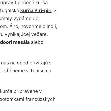
ripraviť pečené kurča
rtugalské
kurča Piri-piri
. Z
maly vydáme do
m. Áno, hovoríme o Indii,
u vynikajúcej večere.
ndoori masála
alebo
nás na obed privítajú s
ak stihneme v Tunise na
 kurča pripravené v
potomkami francúzskych