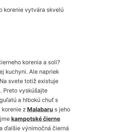
to korenie vytvára skvelú
ierneho korenia a soli?
j kuchyni. Ale napriek
a svete totiž existuje
. Preto vyskúšajte
 guľatú a hlbokú chuť s
 korenie z
Malabaru
s jeho
ejme
kampotské čierne
o a ďalšie výnimočná čierná