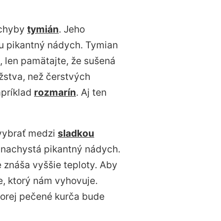
ochyby
tymián
. Jeho
u pikantný nádych. Tymian
, len pamätajte, že sušená
ožstva, než čerstvých
apríklad
rozmarín
. Aj ten
vybrať medzi
sladkou
 nachystá pikantný nádych.
e znáša vyššie teploty. Aby
e, ktorý nám vyhovuje.
torej pečené kurča bude