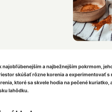
k najobľúbenejším a najbežnejším pokrmom, jeho c
riestor skúšať rôzne korenia a experimentovať s
nia, ktoré sa skvele hodia na pečené kuriatko,
rsku lahôdku.