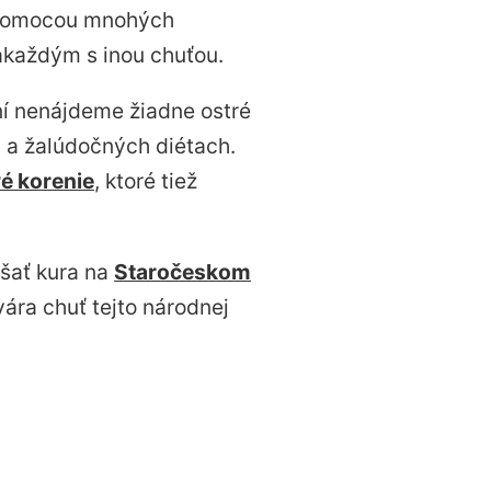
ť pomocou mnohých
akaždým s inou chuťou.
ení nenájdeme žiadne ostré
h a žalúdočných diétach.
 korenie
, ktoré tiež
úšať kura na
Staročeskom
ára chuť tejto národnej