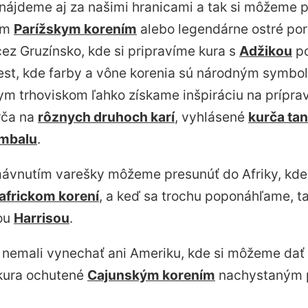
ájdeme aj za našimi hranicami a tak si môžeme p
ným
Parížskym korením
alebo legendárne ostré po
ez Gruzínsko, kde si pripravíme kura s
Adžikou
po
st, kde farby a vône korenia sú národným symbolo
m trhoviskom ľahko získame inšpiráciu na príprav
rča na
rôznych druhoch karí
, vyhlásené
kurča ta
mbalu
.
mávnutím varešky môžeme presunúť do Afriky, kde 
africkom korení
, a keď sa trochu poponáhľame, t
rou
Harrisou
.
nemali vynechať ani Ameriku, kde si môžeme dať
kura ochutené
Cajunským korením
nachystaným 