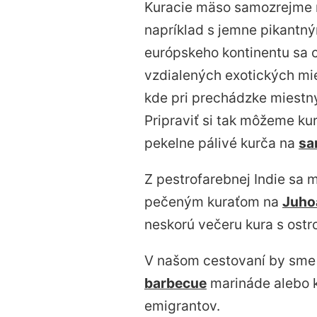
Kuracie mäso samozrejme n
napríklad s jemne pikant
európskeho kontinentu sa c
vzdialených exotických mie
kde pri prechádzke miestny
Pripraviť si tak môžeme ku
pekelne pálivé kurča na
sa
Z pestrofarebnej Indie sa 
pečeným kuraťom na
Juho
neskorú večeru kura s ost
V našom cestovaní by sme 
barbecue
marináde alebo 
emigrantov.