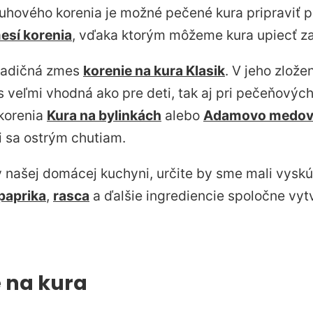
uhového korenia je možné pečené kura pripravi
esí korenia
, vďaka ktorým môžeme kura upiecť z
radičná zmes
korenie na kura Klasik
. V jeho zlož
es veľmi vhodná ako pre deti, tak aj pri pečeňovýc
korenia
Kura na bylinkách
alebo
Adamovo medové
i sa ostrým chutiam.
 našej domácej kuchyni, určite by sme mali vysk
paprika
,
rasca
a ďalšie ingrediencie spoločne vytv
e na kura