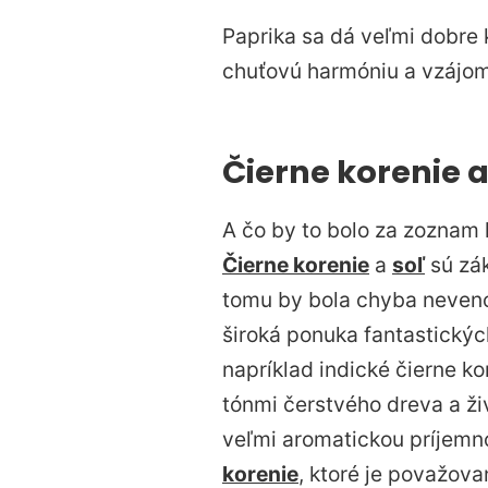
Paprika sa dá veľmi dobr
chuťovú harmóniu a vzájom
Čierne korenie a
A čo by to bolo za zoznam 
Čierne korenie
a
soľ
sú zák
tomu by bola chyba nevenov
široká ponuka fantastických
napríklad indické čierne k
tónmi čerstvého dreva a ži
veľmi aromatickou príjem
korenie
, ktoré je považova