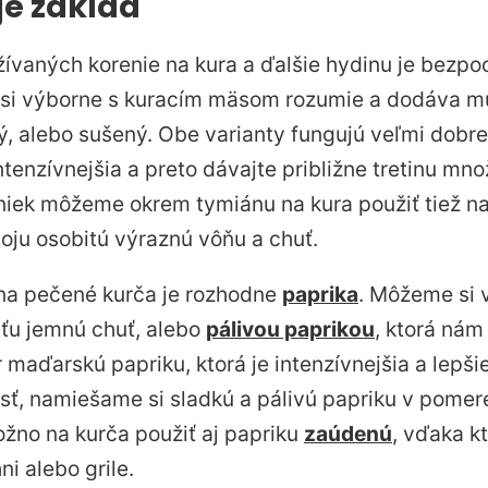
je základ
žívaných korenie na kura a ďalšie hydinu je bezp
 si výborne s kuracím mäsom rozumie a dodáva m
 alebo sušený. Obe varianty fungujú veľmi dobre
ntenzívnejšia a preto dávajte približne tretinu mn
liniek môžeme okrem tymiánu na kura použiť tiež n
ju osobitú výraznú vôňu a chuť.
na pečené kurča je rozhodne
paprika
. Môžeme si 
aťu jemnú chuť, alebo
pálivou paprikou
, ktorá nám
maďarskú papriku, ktorá je intenzívnejšia a lepši
vosť, namiešame si sladkú a pálivú papriku v pomer
žno na kurča použiť aj papriku
zaúdenú
, vďaka k
ni alebo grile.