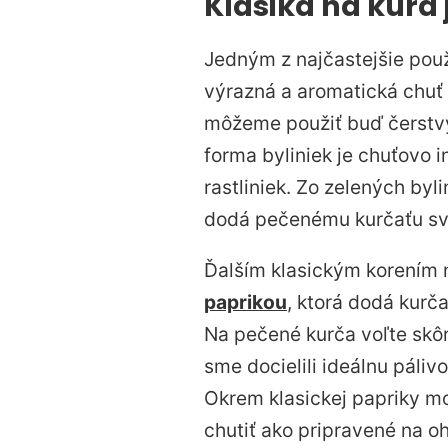
Klasika na kura 
Jedným z najčastejšie pou
výrazná a aromatická chuť
môžeme použiť buď čerstvý,
forma byliniek je chuťovo i
rastliniek. Zo zelených by
dodá pečenému kurčaťu svo
Ďalším klasickým korením 
paprikou
, ktorá dodá kurč
Na pečené kurča voľte skôr 
sme docielili ideálnu páli
Okrem klasickej papriky mo
chutiť ako pripravené na oh