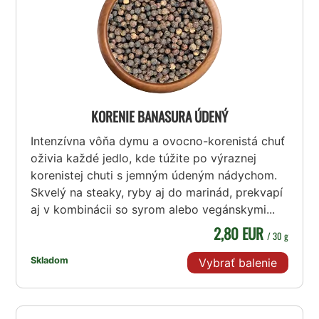
KORENIE BANASURA ÚDENÝ
Intenzívna vôňa dymu a ovocno-korenistá chuť
oživia každé jedlo, kde túžite po výraznej
korenistej chuti s jemným údeným nádychom.
Skvelý na steaky, ryby aj do marinád, prekvapí
aj v kombinácii so syrom alebo vegánskymi...
2,80 EUR
/ 30 g
Skladom
Vybrať balenie