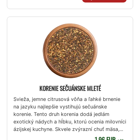
KORENIE SEČUÁNSKE MLETÉ
Svieža, jemne citrusová vôňa a ľahké brnenie
na jazyku najlepšie vystihujú sečuánske
korenie. Tento druh korenia dodá jedlám
exotický nádych a hĺbku, ktorú ocenia milovníci
ázijskej kuchyne. Skvele zvýrazní chuť mäsa,...
1,96 EUR