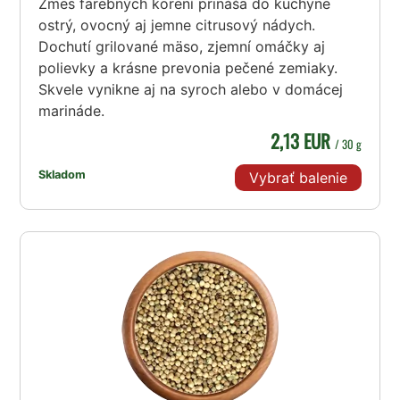
Zmes farebných korení prináša do kuchyne
ostrý, ovocný aj jemne citrusový nádych.
Dochutí grilované mäso, zjemní omáčky aj
polievky a krásne prevonia pečené zemiaky.
Skvele vynikne aj na syroch alebo v domácej
marináde.
2,13 EUR
/ 30 g
Skladom
Vybrať balenie