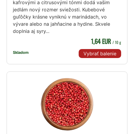
kafrovými a citrusovými tónmi dodá vašim
jedlám nový rozmer sviežosti. Kubebové
guľôčky krásne vyniknú v marinádach, vo
vývare alebo na jahňacine a hydine. Skvele
doplnia aj syry...
1,64 EUR
/ 10 g
Skladom
Vybrať balenie