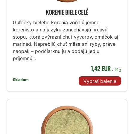
KORENIE BIELE CELÉ
Guľôčky bieleho korenia voňajú jemne
korenisto a na jazyku zanechávajú hrejivú
stopu, ktorá zvýrazní chuť vývarov, omáčok aj
marinád. Neprebijú chuť mäsa ani ryby, práve
naopak – podčiarknu ju a dodajú jedlu
príjemnú...
1,42 EUR
/ 20 g
Skladom
Vybrať balenie