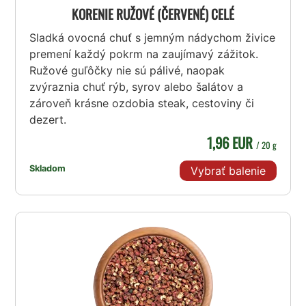
KORENIE RUŽOVÉ (ČERVENÉ) CELÉ
Sladká ovocná chuť s jemným nádychom živice
premení každý pokrm na zaujímavý zážitok.
Ružové guľôčky nie sú pálivé, naopak
zvýraznia chuť rýb, syrov alebo šalátov a
zároveň krásne ozdobia steak, cestoviny či
dezert.
1,96 EUR
/ 20 g
Skladom
Vybrať balenie