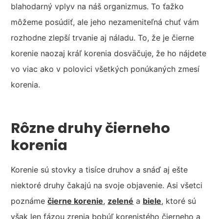
blahodarný vplyv na náš organizmus. To ťažko
môžeme posúdiť, ale jeho nezameniteľná chuť vám
rozhodne zlepší trvanie aj náladu. To, že je čierne
korenie naozaj kráľ korenia dosväčuje, že ho nájdete
vo viac ako v polovici všetkých ponúkaných zmesí
korenia.
Rôzne druhy čierneho
korenia
Korenie sú stovky a tisíce druhov a snáď aj ešte
niektoré druhy čakajú na svoje objavenie. Asi všetci
poznáme
čierne korenie
,
zelené
a
biele
, ktoré sú
však len fázou zrenia bobúľ korenistého čierneho a