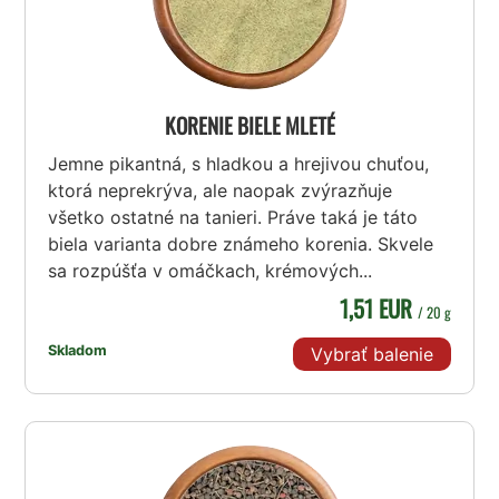
KORENIE BIELE MLETÉ
Jemne pikantná, s hladkou a hrejivou chuťou,
ktorá neprekrýva, ale naopak zvýrazňuje
všetko ostatné na tanieri. Práve taká je táto
biela varianta dobre známeho korenia. Skvele
sa rozpúšťa v omáčkach, krémových...
1,51 EUR
/ 20 g
Skladom
Vybrať balenie