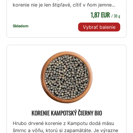
korenie nie je len štipľavé, cítiť v ňom jemne...
1,87 EUR
/ 30 g
Skladom
Vybrať balenie
KORENIE KAMPOTSKÝ ČIERNY BIO
Hrubo drvené korenie z Kampotu dodá mäsu
šmrnc a vôňu, ktorú si zapamätáte. Je výrazne