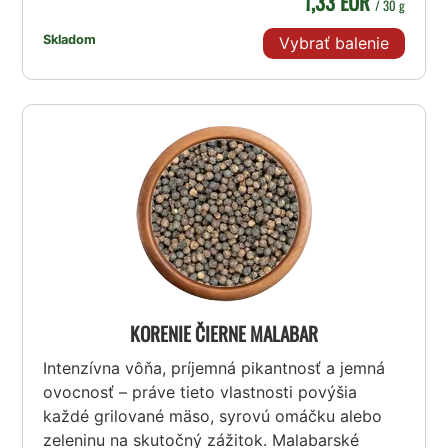
1,33 EUR
/ 30 g
Skladom
Vybrať balenie
KORENIE ČIERNE MALABAR
Intenzívna vôňa, príjemná pikantnosť a jemná
ovocnosť – práve tieto vlastnosti povýšia
každé grilované mäso, syrovú omáčku alebo
zeleninu na skutočný zážitok. Malabarské