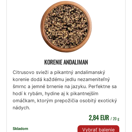
KORENIE ANDALIMAN
Citrusovo svieži a pikantný andalimanský
korenie dodá každému jedlu nezameniteľný
šmrnc a jemné brnenie na jazyku. Perfektne sa
hodí k rybám, hydine aj k pikantnejším
omáčkam, ktorým prepožičia osobitý exotický
nádych.
2,84 EUR
/ 20 g
Skladom
Vybrať balenie