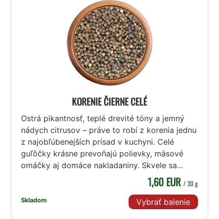
KORENIE ČIERNE CELÉ
Ostrá pikantnosť, teplé drevité tóny a jemný
nádych citrusov – práve to robí z korenia jednu
z najobľúbenejších prísad v kuchyni. Celé
guľôčky krásne prevoňajú polievky, mäsové
omáčky aj domáce nakladaniny. Skvele sa...
1,60 EUR
/ 30 g
Skladom
Vybrať balenie