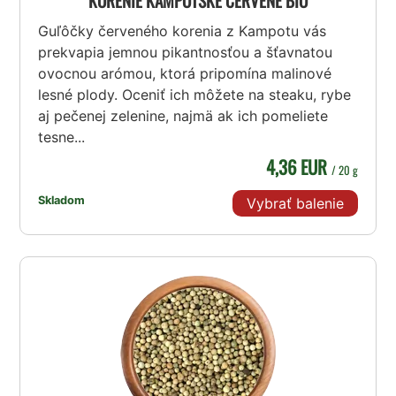
KORENIE KAMPOTSKÉ ČERVENÉ BIO
Guľôčky červeného korenia z Kampotu vás
prekvapia jemnou pikantnosťou a šťavnatou
ovocnou arómou, ktorá pripomína malinové
lesné plody. Oceniť ich môžete na steaku, rybe
aj pečenej zelenine, najmä ak ich pomeliete
tesne...
4,36 EUR
/ 20 g
Skladom
Vybrať balenie