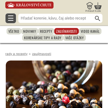
Prihlásiť
Košík
☰
VŠETKO
NOVINKY
RECEPTY
ZAUJÍMAVOSTI
VIDEO KANÁL
KORENÁRSKE TIPY A RADY
VAŠE OTÁZKY
rady a recepty
>
zaujímavosti