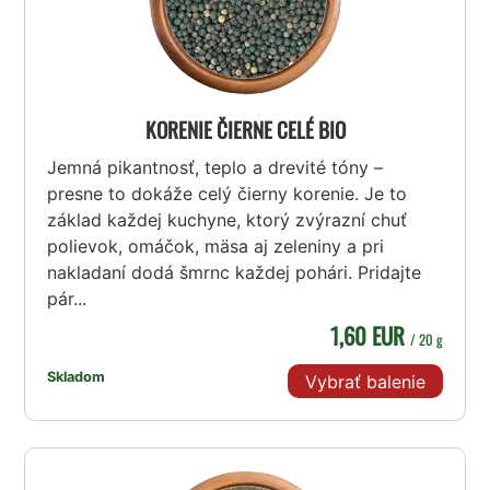
KORENIE ČIERNE CELÉ BIO
Jemná pikantnosť, teplo a drevité tóny –
presne to dokáže celý čierny korenie. Je to
základ každej kuchyne, ktorý zvýrazní chuť
polievok, omáčok, mäsa aj zeleniny a pri
nakladaní dodá šmrnc každej pohári. Pridajte
pár...
1,60 EUR
/ 20 g
Skladom
Vybrať balenie