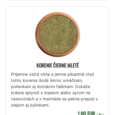
KORENIE ČIERNE MLETÉ
Príjemne ostrá vôňa a jemne pikantná chuť
tohto korenia dodá šmrnc omáčkam,
polievkam aj domácim fašírkam. Dokáže
krásne splynúť s maslom alebo syrom na
cestovinách a v marináde sa pekne prepojí s
olejom aj bylinkami.
1,60 EUR
/ 30 g