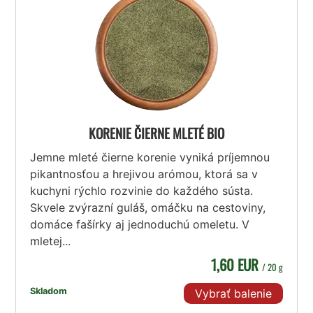
KORENIE ČIERNE MLETÉ BIO
Jemne mleté čierne korenie vyniká príjemnou
pikantnosťou a hrejivou arómou, ktorá sa v
kuchyni rýchlo rozvinie do každého sústa.
Skvele zvýrazní guláš, omáčku na cestoviny,
domáce fašírky aj jednoduchú omeletu. V
mletej...
1,60 EUR
/ 20 g
Skladom
Vybrať balenie