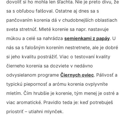
dovoliť si ho mohla len šľachta. Nie je preto divu, že
sa s obľubou falšoval. Ostatne aj dnes sa s
pančovaním korenia dá v chudobnejších oblastiach
sveta stretnúť. Mleté korenie sa napr. nastavuje
múkou a celé sa nahrádza
semienkami z papáy
. U
nás sa s falošným korením nestretnete, ale je dobré
si jeho kvalitu postrážiť. Viac o testovaní kvality
čierneho korenia sa dozviete v nedávno
odvysielanom programe
Čiernych oviec
. Pálivosť a
typickú piepornosť a arómu korenia ovplyvníte
mletím. Čím hrubšie je korenie, tým menej je ostré a
viac aromatické. Pravidlo teda je: keď potrebuješ
priostriť – utiahni mlynček.