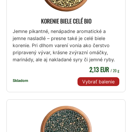
KORENIE BIELE CELÉ BIO
Jemne pikantné, nenápadne aromatické a
jemne nasladlé – presne také je celé biele
korenie. Pri dlhom varení vonia ako čerstvo
pripravený vývar, krásne zvýrazní omáčky,
marinády, ale aj nakladané syry či jemné ryby.
2,13 EUR
/ 20 g
Skladom
Vybrať balenie