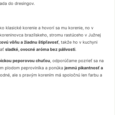
ada do dresingov.
o klasické korenie a hovorí sa mu korenie, no v
koreninovca brazílskeho, stromu rastúceho v Južnej
covú vôňu a žiadnu štipľavosť
, takže ho v kuchyni
dať
sladké, ovocné aróma bez pálivosti
.
ypickou peporovou chuťou
, odporúčame pozrieť sa na
ným plodom peproviníka a ponúka
jemnú pikantnosť a
ahodné, ale s pravým korením má spoločnú len farbu a