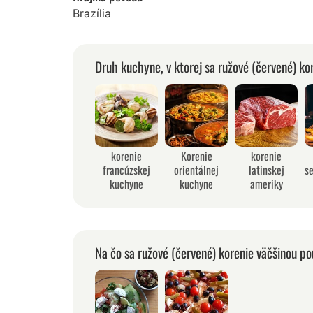
Brazília
Druh kuchyne, v ktorej sa ružové (červené) ko
korenie
Korenie
korenie
francúzskej
orientálnej
latinskej
s
kuchyne
kuchyne
ameriky
Na čo sa ružové (červené) korenie väčšinou po