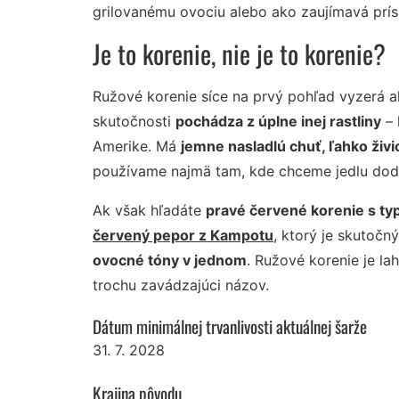
grilovanému ovociu alebo ako zaujímavá prís
Je to korenie, nie je to korenie?
Ružové korenie síce na prvý pohľad vyzerá ak
skutočnosti
pochádza z úplne inej rastliny
– 
Amerike. Má
jemne nasladlú chuť, ľahko živi
používame najmä tam, kde chceme jedlu do
Ak však hľadáte
pravé červené korenie s t
červený pepor z Kampotu
, ktorý je skutoč
ovocné tóny v jednom
. Ružové korenie je l
trochu zavádzajúci názov.
Dátum minimálnej trvanlivosti aktuálnej šarže
31. 7. 2028
Krajina pôvodu