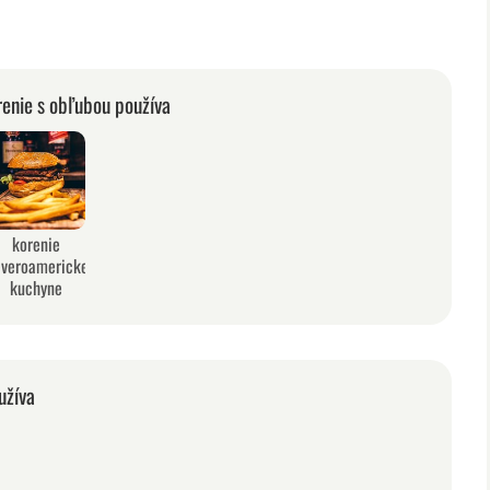
renie s obľubou používa
korenie
everoamerickej
kuchyne
užíva