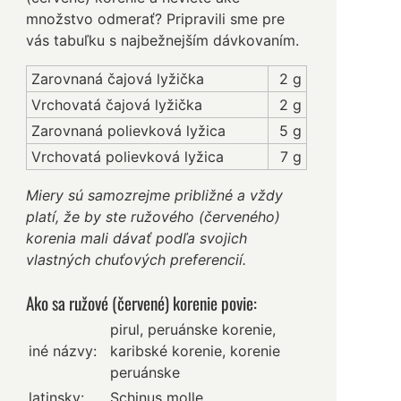
množstvo odmerať? Pripravili sme pre
vás tabuľku s najbežnejším dávkovaním.
Zarovnaná čajová lyžička
2 g
Vrchovatá čajová lyžička
2 g
Zarovnaná polievková lyžica
5 g
Vrchovatá polievková lyžica
7 g
Miery sú samozrejme približné a vždy
platí, že by ste ružového (červeného)
korenia mali dávať podľa svojich
vlastných chuťových preferencií.
Ako sa ružové (červené) korenie povie:
pirul, peruánske korenie,
iné názvy:
karibské korenie, korenie
peruánske
latinsky:
Schinus molle