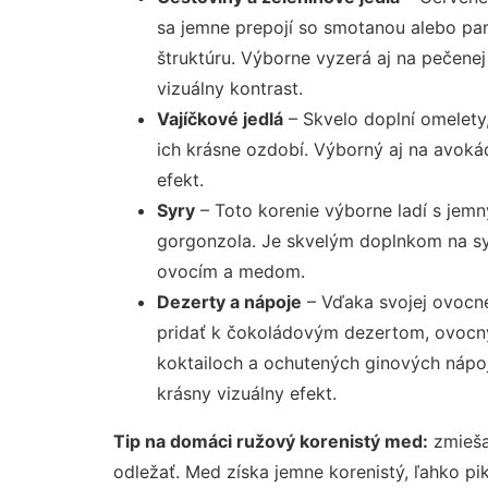
sa jemne prepojí so smotanou alebo pa
štruktúru. Výborne vyzerá aj na pečenej
vizuálny kontrast.
Vajíčkové jedlá
– Skvelo doplní omelety,
ich krásne ozdobí. Výborný aj na avokád
efekt.
Syry
– Toto korenie výborne ladí s jemný
gorgonzola. Je skvelým doplnkom na sy
ovocím a medom.
Dezerty a nápoje
– Vďaka svojej ovocnej
pridať k čokoládovým dezertom, ovocný
koktailoch a ochutených ginových nápoj
krásny vizuálny efekt.
Tip na domáci ružový korenistý med:
zmieša
odležať. Med získa jemne korenistý, ľahko pi