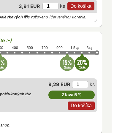
ks
3,91 EUR
polévkových lžic
ružového (červeného) korenia.
te :-)
00
400
500
700
900
1,5
3
kg
kg
9,29 EUR
ks
polévkových lžic
Zľava 5 %
-shop.