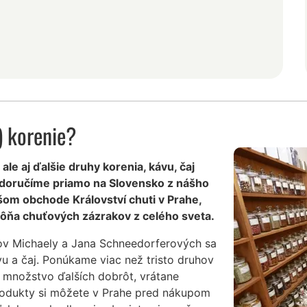
) korenie?
le aj ďalšie druhy korenia, kávu, čaj
 doručíme priamo na Slovensko z nášho
šom obchode Království chuti v Prahe,
ôňa chuťových zázrakov z celého sveta.
ov Michaely a Jana Schneedorferových sa
vu a čaj. Ponúkame viac než tristo druhov
 množstvo ďalších dobrôt, vrátane
rodukty si môžete v Prahe pred nákupom