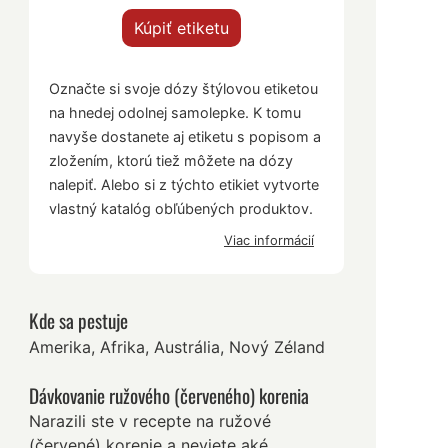
Kúpiť etiketu
Označte si svoje dózy štýlovou etiketou
na hnedej odolnej samolepke. K tomu
navyše dostanete aj etiketu s popisom a
zložením, ktorú tiež môžete na dózy
nalepiť. Alebo si z týchto etikiet vytvorte
vlastný katalóg obľúbených produktov.
Viac informácií
Kde sa pestuje
Amerika, Afrika, Austrália, Nový Zéland
Dávkovanie ružového (červeného) korenia
Narazili ste v recepte na ružové
(červené) korenie a neviete aké