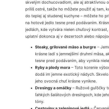
skvelým dochucovadlom, ale aj atraktívnou oz
príliš ostré, takže ho môžete použiť aj tam, k
do teplej aj studenej kuchyne – môžete ho p
na hotové jedlo tesne pred podávaním. Krásn
jedlách, kde vytvára nielen chuťový kontrast, 
uplatní dokonca aj v dezertoch alebo nápojo
Steaky, grilované mäso a burgre
– Jemn
krásne ladí s jemnejšími druhmi mäsa, 
tesne pred podávaním, aby vynikla nielen
Ryby a plody mora
– Toto korenie výbor
dodá im jemne exotický nádych. Skvelo
jeho ovocná chuť krásne vynikne.
Dresingy a omáčky
– Ružové guľôčky t
ľahkých šalátových dresingoch, kde jeho
tóny.
Cestoviny a zeleninové jedlá
– Červené 