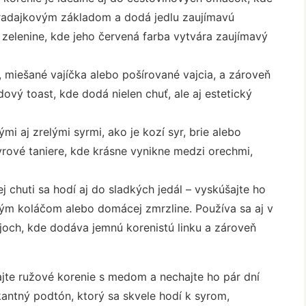
radajkovým základom a dodá jedlu zaujímavú
 zelenine, kde jeho červená farba vytvára zaujímavý
 miešané vajíčka alebo pošírované vajcia, a zároveň
ový toast, kde dodá nielen chuť, ale aj estetický
mi aj zrelými syrmi, ako je kozí syr, brie alebo
rové taniere, kde krásne vynikne medzi orechmi,
 chuti sa hodí aj do sladkých jedál – vyskúšajte ho
m koláčom alebo domácej zmrzline. Používa sa aj v
och, kde dodáva jemnú korenistú linku a zároveň
jte ružové korenie s medom a nechajte ho pár dní
kantný podtón, ktorý sa skvele hodí k syrom,