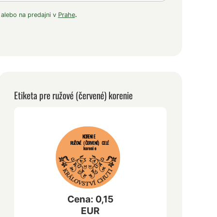
 alebo na predajni v
Prahe
.
Etiketa pre ružové (červené) korenie
KORENIE
RUŽOVÉ (ČERVENÉ) CELÉ
korenie
Cena: 0,15
EUR