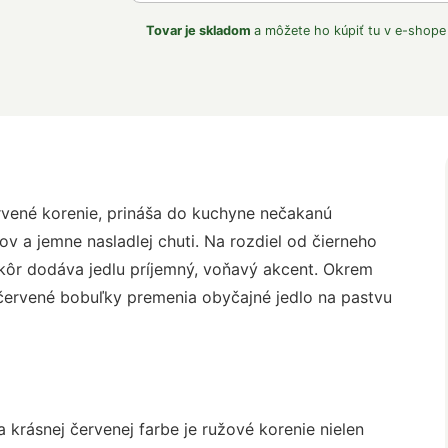
Tovar je skladom
a môžete ho kúpiť tu v e-shope
rvené korenie, prináša do kuchyne nečakanú
v a jemne nasladlej chuti. Na rozdiel od čierneho
 skôr dodáva jedlu príjemný, voňavý akcent. Okrem
červené bobuľky premenia obyčajné jedlo na pastvu
a krásnej červenej farbe je ružové korenie nielen