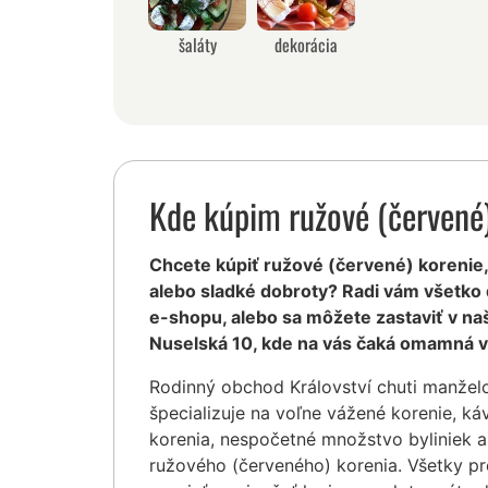
šaláty
dekorácia
Kde kúpim ružové (červené
Chcete kúpiť ružové (červené) korenie, a
alebo sladké dobroty? Radi vám všetko
e-shopu, alebo sa môžete zastaviť v na
Nuselská 10, kde na vás čaká omamná v
Rodinný obchod Království chuti manžel
špecializuje na voľne vážené korenie, ká
korenia, nespočetné množstvo byliniek a
ružového (červeného) korenia. Všetky p