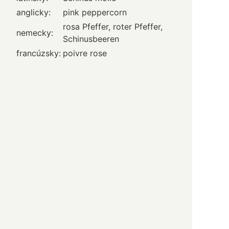
anglicky:
pink peppercorn
rosa Pfeffer, roter Pfeffer,
nemecky:
Schinusbeeren
francúzsky:
poivre rose