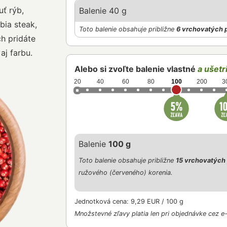
uť rýb,
Balenie 40 g
bia steak,
Toto balenie obsahuje približne
6 vrchovatých 
ch pridáte
aj farbu.
Alebo si zvoľte balenie vlastné
a ušetri
20
40
60
80
100
200
3
Balenie
100 g
Toto balenie obsahuje približne
15 vrchovatých 
ružového (červeného) korenia.
Jednotková cena: 9,29 EUR / 100 g
Množstevné zľavy platia len pri objednávke cez e