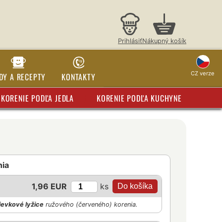
Prihlásiť
Nákupný košík
CZ verze
DY A RECEPTY
KONTAKTY
KORENIE PODĽA JEDLA
KORENIE PODĽA KUCHYNE
nia
ks
1,96 EUR
ievkové lyžice
ružového (červeného) korenia.