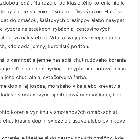
dobou jedál. Na rozdiel od klasického korenia nie je
de by čierne korenie pôsobilo príliš výrazne. Hodí sa
ridať do omáčok, šalátových dresingov alebo nasypať
e vyzerá na steakoch, rybách aj cestovinových
ale aj vizuálny efekt. Vďaka svojej ovocnej chuti sa
ch, kde dodá jemný, korenistý podtón.
á pikantnosť a jemne nasladlá chuť ružového korenia
ako je teľacina alebo hydina. Posypte ním hotové mäso
 jeho chuť, ale aj sýtočervená farba.
ne doplní aj lososa, morského vlka alebo krevety a
 ladí so smotanovými aj citrusovými omáčkami, kde
ohto korenia vyniknú v smotanových omáčkach aj
 chuť krásne doplní svieže citrusové alebo bylinkové
korenie je ideálne aj do cestovinových omáčok, kde