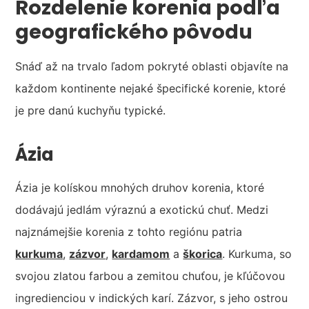
Rozdelenie korenia podľa
geografického pôvodu
Snáď až na trvalo ľadom pokryté oblasti objavíte na
každom kontinente nejaké špecifické korenie, ktoré
je pre danú kuchyňu typické.
Ázia
Ázia je kolískou mnohých druhov korenia, ktoré
dodávajú jedlám výraznú a exotickú chuť. Medzi
najznámejšie korenia z tohto regiónu patria
kurkuma
,
zázvor
,
kardamom
a
škorica
. Kurkuma, so
svojou zlatou farbou a zemitou chuťou, je kľúčovou
ingredienciou v indických karí. Zázvor, s jeho ostrou