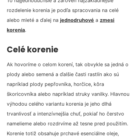
To najjednoduchšie a zároveň najzákladnejšie
rozdelenie korenia je podľa spracovania na celé
alebo mleté a ďalej na
jednodruhové
a
zmesi
korenia
.
Celé korenie
Ak hovoríme o celom korení, tak obvykle sa jedná o
plody alebo semená a ďalšie časti rastlín ako sú
napríklad plody pepřovníka, horčice, kôra
škoricovníka alebo napríklad struky vanilky. Hlavnou
výhodou celého variantu korenia je jeho dlhá
trvanlivosť a intenzívnejšia chuť, pokiaľ ho čerstvo
namelieme alebo rozdrvíme až tesne pred použitím.
Korenie totiž obsahuje prchavé esenciálne oleje,