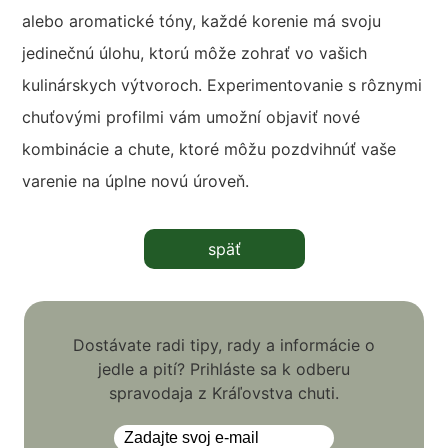
alebo aromatické tóny, každé korenie má svoju
jedinečnú úlohu, ktorú môže zohrať vo vašich
kulinárskych výtvoroch. Experimentovanie s rôznymi
chuťovými profilmi vám umožní objaviť nové
kombinácie a chute, ktoré môžu pozdvihnúť vaše
varenie na úplne novú úroveň.
späť
Dostávate radi tipy, rady a informácie o
jedle a pití? Prihláste sa k odberu
spravodaja z Kráľovstva chuti.