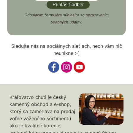
Odoslaním formulára súhlasíte so
spracovaním
osobných údajov
.
Sledujte nás na sociálnych sieť ach, nech vám nič
neunikne :-)
Kráľovstvo chuti je český
kamenný obchod a e-shop,
ktorý sa zameriava na predaj
voľne váženého sortimentu
ako je kvalitné korenie,
zrnková káva arabica aj robusta, sypané čierne,