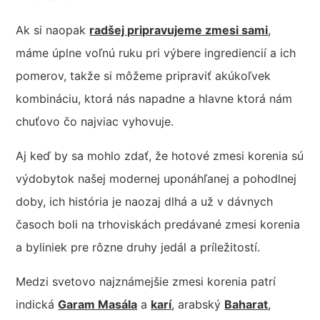
Ak si naopak
radšej pripravujeme zmesi sami
,
máme úplne voľnú ruku pri výbere ingrediencií a ich
pomerov, takže si môžeme pripraviť akúkoľvek
kombináciu, ktorá nás napadne a hlavne ktorá nám
chuťovo čo najviac vyhovuje.
Aj keď by sa mohlo zdať, že hotové zmesi korenia sú
výdobytok našej modernej uponáhľanej a pohodlnej
doby, ich história je naozaj dlhá a už v dávnych
časoch boli na trhoviskách predávané zmesi korenia
a byliniek pre rôzne druhy jedál a príležitostí.
Medzi svetovo najznámejšie zmesi korenia patrí
indická
Garam Masála
a
karí
, arabský
Baharat
,