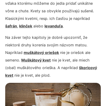
vďaka ktorému môžeme do jedla pridať unikátne
vône a chute. Kvety sa obvykle používajú sušené.
Klasickými kvetmi, resp. ich časťou je napríklad
šafrán
,
klinček
alebo
levanduľa
.
Na záver tejto kapitoly je dobré upozorniť, že
niektoré druhy korenia svojim názvom matou.
Napríklad
muškátový oriešok
nie je oriešok ale
semeno.
Muškátový kvet
nie je kvet, ale miech
(obal) muškátového orieška. A napríklad
škoricový
kvet
nie je kvet, ale plod.