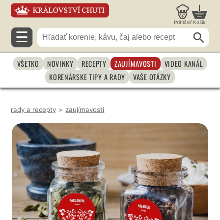
Prihlásiť
Košík
☰
VŠETKO
NOVINKY
RECEPTY
ZAUJÍMAVOSTI
VIDEO KANÁL
KORENÁRSKE TIPY A RADY
VAŠE OTÁZKY
rady a recepty
>
zaujímavosti