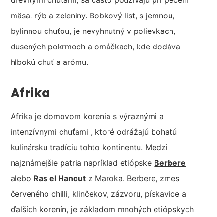
drevitými chuťami, sa často používajú pri pečení
mäsa, rýb a zeleniny. Bobkový list, s jemnou,
bylinnou chuťou, je nevyhnutný v polievkach,
dusených pokrmoch a omáčkach, kde dodáva
hlbokú chuť a arómu.
Afrika
Afrika je domovom korenia s výraznými a
intenzívnymi chuťami , ktoré odrážajú bohatú
kulinársku tradíciu tohto kontinentu. Medzi
najznámejšie patria napríklad etiópske
Berbere
alebo
Ras el Hanout
z Maroka. Berbere, zmes
červeného chilli, klinčekov, zázvoru, pískavice a
ďalších korenín, je základom mnohých etiópskych