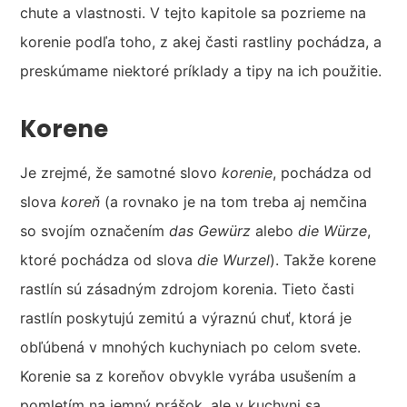
chute a vlastnosti. V tejto kapitole sa pozrieme na
korenie podľa toho, z akej časti rastliny pochádza, a
preskúmame niektoré príklady a tipy na ich použitie.
Korene
Je zrejmé, že samotné slovo
korenie
, pochádza od
slova
koreň
(a rovnako je na tom treba aj nemčina
so svojím označením
das Gewürz
alebo
die Würze
,
ktoré pochádza od slova
die Wurzel
). Takže korene
rastlín sú zásadným zdrojom korenia. Tieto časti
rastlín poskytujú zemitú a výraznú chuť, ktorá je
obľúbená v mnohých kuchyniach po celom svete.
Korenie sa z koreňov obvykle vyrába usušením a
pomletím na jemný prášok, ale v kuchyni sa