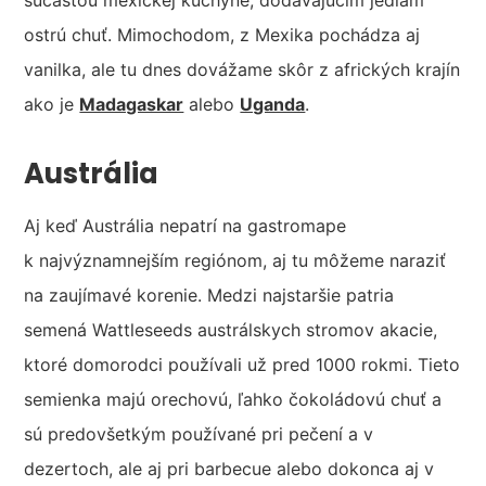
súčasťou mexickej kuchyne, dodávajúcim jedlám
ostrú chuť. Mimochodom, z Mexika pochádza aj
vanilka, ale tu dnes dovážame skôr z afrických krajín
ako je
Madagaskar
alebo
Uganda
.
Austrália
Aj keď Austrália nepatrí na gastromape
k najvýznamnejším regiónom, aj tu môžeme naraziť
na zaujímavé korenie. Medzi najstaršie patria
semená Wattleseeds austrálskych stromov akacie,
ktoré domorodci používali už pred 1000 rokmi. Tieto
semienka majú orechovú, ľahko čokoládovú chuť a
sú predovšetkým používané pri pečení a v
dezertoch, ale aj pri barbecue alebo dokonca aj v