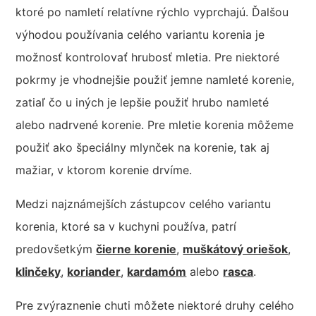
ktoré po namletí relatívne rýchlo vyprchajú. Ďalšou
výhodou používania celého variantu korenia je
možnosť kontrolovať hrubosť mletia. Pre niektoré
pokrmy je vhodnejšie použiť jemne namleté korenie,
zatiaľ čo u iných je lepšie použiť hrubo namleté
alebo nadrvené korenie. Pre mletie korenia môžeme
použiť ako špeciálny mlynček na korenie, tak aj
mažiar, v ktorom korenie drvíme.
Medzi najznámejších zástupcov celého variantu
korenia, ktoré sa v kuchyni používa, patrí
predovšetkým
čierne korenie
,
muškátový oriešok
,
klinčeky
,
koriander
,
kardamóm
alebo
rasca
.
Pre zvýraznenie chuti môžete niektoré druhy celého