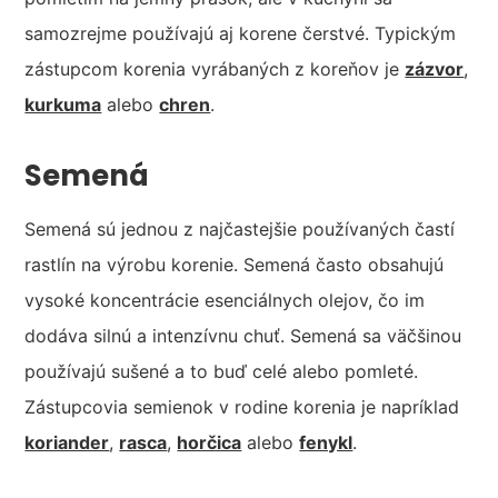
samozrejme používajú aj korene čerstvé. Typickým
zástupcom korenia vyrábaných z koreňov je
zázvor
,
kurkuma
alebo
chren
.
Semená
Semená sú jednou z najčastejšie používaných častí
rastlín na výrobu korenie. Semená často obsahujú
vysoké koncentrácie esenciálnych olejov, čo im
dodáva silnú a intenzívnu chuť. Semená sa väčšinou
používajú sušené a to buď celé alebo pomleté.
Zástupcovia semienok v rodine korenia je napríklad
koriander
,
rasca
,
horčica
alebo
fenykl
.