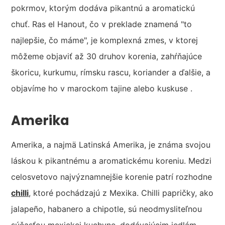
pokrmov, ktorým dodáva pikantnú a aromatickú
chuť. Ras el Hanout, čo v preklade znamená "to
najlepšie, čo máme", je komplexná zmes, v ktorej
môžeme objaviť až 30 druhov korenia, zahŕňajúce
škoricu, kurkumu, rímsku rascu, koriander a ďalšie, a
objavíme ho v marockom tajine alebo kuskuse .
Amerika
Amerika, a najmä Latinská Amerika, je známa svojou
láskou k pikantnému a aromatickému koreniu. Medzi
celosvetovo najvýznamnejšie korenie patrí rozhodne
chilli
, ktoré pochádzajú z Mexika. Chilli papričky, ako
jalapeño, habanero a chipotle, sú neodmysliteľnou