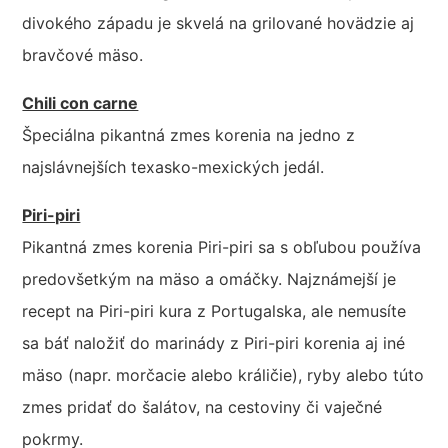
divokého západu je skvelá na grilované hovädzie aj
bravčové mäso.
Chili con carne
Špeciálna pikantná zmes korenia na jedno z
najslávnejších texasko-mexických jedál.
Piri-piri
Pikantná zmes korenia Piri-piri sa s obľubou používa
predovšetkým na mäso a omáčky. Najznámejší je
recept na Piri-piri kura z Portugalska, ale nemusíte
sa báť naložiť do marinády z Piri-piri korenia aj iné
mäso (napr. morčacie alebo králičie), ryby alebo túto
zmes pridať do šalátov, na cestoviny či vaječné
pokrmy.