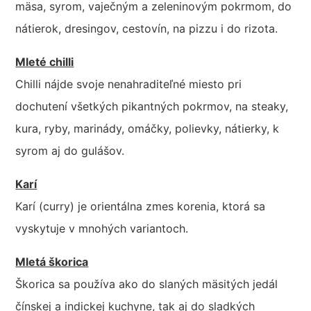
mäsa, syrom, vaječným a zeleninovým pokrmom, do
nátierok, dresingov, cestovín, na pizzu i do rizota.
Mleté chilli
Chilli nájde svoje nenahraditeľné miesto pri
dochutení všetkých pikantných pokrmov, na steaky,
kura, ryby, marinády, omáčky, polievky, nátierky, k
syrom aj do gulášov.
Karí
Karí (curry) je orientálna zmes korenia, ktorá sa
vyskytuje v mnohých variantoch.
Mletá škorica
Škorica sa používa ako do slaných mäsitých jedál
čínskej a indickej kuchyne, tak aj do sladkých