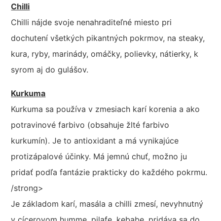
Chilli
Chilli nájde svoje nenahraditeľné miesto pri
dochutení všetkých pikantných pokrmov, na steaky,
kura, ryby, marinády, omáčky, polievky, nátierky, k
syrom aj do gulášov.
Kurkuma
Kurkuma sa používa v zmesiach karí korenia a ako
potravinové farbivo (obsahuje žlté farbivo
kurkumín). Je to antioxidant a má vynikajúce
protizápalové účinky. Má jemnú chuť, možno ju
pridať podľa fantázie prakticky do každého pokrmu.
/strong>
Je základom karí, masála a chilli zmesí, nevyhnutný
v cícerovom humme, pilafe, kebabe, pridáva sa do