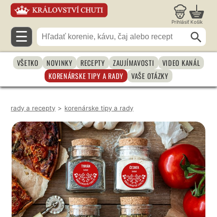
Prihlásiť
Košík
☰
VŠETKO
NOVINKY
RECEPTY
ZAUJÍMAVOSTI
VIDEO KANÁL
KORENÁRSKE TIPY A RADY
VAŠE OTÁZKY
rady a recepty
>
korenárske tipy a rady