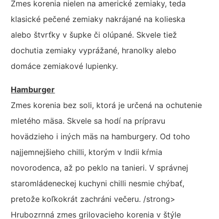
Zmes korenia nielen na americké zemiaky, teda
klasické pečené zemiaky nakrájané na kolieska
alebo štvrťky v šupke či olúpané. Skvele tiež
dochutia zemiaky vyprážané, hranolky alebo
domáce zemiakové lupienky.
Hamburger
Zmes korenia bez soli, ktorá je určená na ochutenie
mletého mäsa. Skvele sa hodí na prípravu
hovädzieho i iných mäs na hamburgery. Od toho
najjemnejšieho chilli, ktorým v Indii kŕmia
novorodenca, až po peklo na tanieri. V správnej
staromládeneckej kuchyni chilli nesmie chýbať,
pretože koľkokrát zachráni večeru. /strong>
Hrubozrnná zmes grilovacieho korenia v štýle