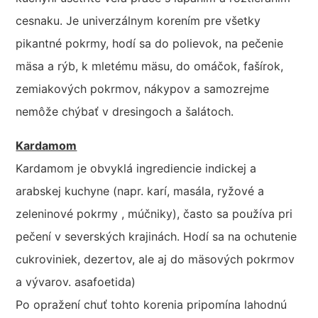
cesnaku. Je univerzálnym korením pre všetky
pikantné pokrmy, hodí sa do polievok, na pečenie
mäsa a rýb, k mletému mäsu, do omáčok, fašírok,
zemiakových pokrmov, nákypov a samozrejme
nemôže chýbať v dresingoch a šalátoch.
Kardamom
Kardamom je obvyklá ingrediencie indickej a
arabskej kuchyne (napr. karí, masála, ryžové a
zeleninové pokrmy , múčniky), často sa používa pri
pečení v severských krajinách. Hodí sa na ochutenie
cukroviniek, dezertov, ale aj do mäsových pokrmov
a vývarov. asafoetida)
Po opražení chuť tohto korenia pripomína lahodnú