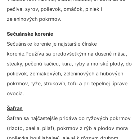
pečiva, syrov, polievok, omáčok, plniek i
zeleninových pokrmov.
Sečuánske korenie
Sečuánske korenie je najstaršie čínske
korenie.Používa sa predovšetkým na dusené mäsa,
steaky, pečenú kačicu, kura, ryby a morské plody, do
polievok, zemiakových, zeleninových a hubových
pokrmov, ryže, strukovín, tofu a pri tepelnej úprave
ovocia.
Šafran
Šafran sa najčastejšie pridáva do ryžových pokrmov
(rizoto, paella, pilaf), pokrmov z rýb a plodov mora
(polievka bouillabaise), ale aj k rôznym druhom