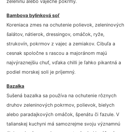
zeleninu alebo vaječné pokrmy.
Bambova bylinková soľ
Koreniaca zmes na ochutenie polievok, zeleninových
šalátov, nátierok, dressingov, omáčok, ryže,
strukovín, pokrmov z vajec a zemiakov. Cibuľa a
cesnak spoločne s rascou a majoránom majú
najvýraznejšiu chuť, vďaka chilli je ľahko pikantná a
podiel morskej soli je príjemný.
Bazalka
Sušená bazalka sa používa na ochutenie rôznych
druhov zeleninových pokrmov, polievok, bielych
alebo paradajkových omáčok, špenátu či fazule. V
talianskej kuchyni má samozrejme svoju významnú