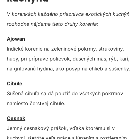
V korenkách každého priaznivca exotických kuchýň
rozhodne nájdeme tieto druhy korenia:
Ajowan
Indické korenie na zeleninové pokrmy, strukoviny,
huby, pri príprave polievok, dusených mäs, rýb, karí,
na grilovanú hydina, ako posyp na chlieb a sušienky.
Cibule
Sušená cibuľa sa dá použiť do všetkých pokrmov
namiesto čerstvej cibule.
Cesnak
Jemný cesnakový prášok, vďaka ktorému si v
kuchyni ušetríte veľa práce s lúpaním a roztieraním