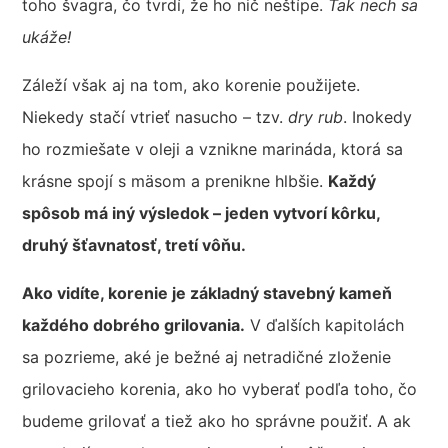
toho švagra, čo tvrdí, že ho nič neštípe.
Tak nech sa
ukáže!
Záleží však aj na tom, ako korenie použijete.
Niekedy stačí vtrieť nasucho – tzv.
dry rub
. Inokedy
ho rozmiešate v oleji a vznikne marináda, ktorá sa
krásne spojí s mäsom a prenikne hlbšie.
Každý
spôsob má iný výsledok – jeden vytvorí kôrku,
druhý šťavnatosť, tretí vôňu.
Ako vidíte,
korenie je základný stavebný kameň
každého dobrého grilovania.
V ďalších kapitolách
sa pozrieme, aké je bežné aj netradičné zloženie
grilovacieho korenia, ako ho vyberať podľa toho, čo
budeme grilovať a tiež ako ho správne použiť. A ak