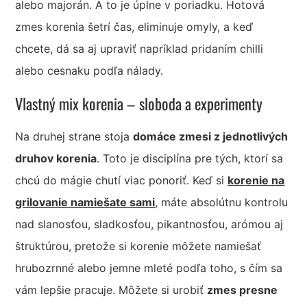
alebo majorán. A to je úplne v poriadku. Hotová
zmes korenia šetrí čas, eliminuje omyly, a keď
chcete, dá sa aj upraviť napríklad pridaním chilli
alebo cesnaku podľa nálady.
Vlastný mix korenia – sloboda a experimenty
Na druhej strane stoja
domáce zmesi z jednotlivých
druhov korenia
. Toto je disciplína pre tých, ktorí sa
chcú do mágie chutí viac ponoriť. Keď si
korenie na
grilovanie namiešate sami
, máte absolútnu kontrolu
nad slanosťou, sladkosťou, pikantnosťou, arómou aj
štruktúrou, pretože si korenie môžete namiešať
hrubozrnné alebo jemne mleté podľa toho, s čím sa
vám lepšie pracuje. Môžete si urobiť
zmes presne