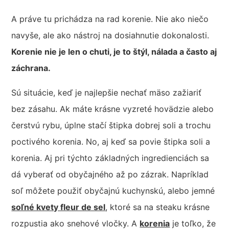
A práve tu prichádza na rad korenie. Nie ako niečo
navyše, ale ako nástroj na dosiahnutie dokonalosti.
Korenie nie je len o chuti, je to štýl, nálada a často aj
záchrana.
Sú situácie, keď je najlepšie nechať mäso zažiariť
bez zásahu. Ak máte krásne vyzreté hovädzie alebo
čerstvú rybu, úplne stačí štipka dobrej soli a trochu
poctivého korenia. No, aj keď sa povie štipka soli a
korenia. Aj pri týchto základných ingredienciách sa
dá vyberať od obyčajného až po zázrak. Napríklad
soľ môžete použiť obyčajnú kuchynskú, alebo jemné
soľné kvety fleur de sel
, ktoré sa na steaku krásne
rozpustia ako snehové vločky. A
korenia
je toľko, že