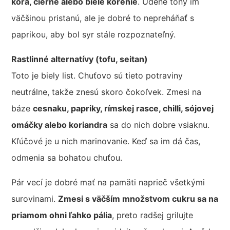
kôra, čierne alebo biele korenie
. Údené tóny im
väčšinou pristanú, ale je dobré to nepreháňať s
paprikou, aby bol syr stále rozpoznateľný.
Rastlinné alternatívy (tofu, seitan)
Toto je biely list. Chuťovo sú tieto potraviny
neutrálne, takže znesú skoro čokoľvek. Zmesi na
báze
cesnaku, papriky, rímskej rasce, chilli, sójovej
omáčky alebo koriandra
sa do nich dobre vsiaknu.
Kľúčové je u nich marinovanie. Keď sa im dá čas,
odmenia sa bohatou chuťou.
Pár vecí je dobré mať na pamäti naprieč všetkými
surovinami.
Zmesi s väčším množstvom cukru sa na
priamom ohni ľahko pália
, preto radšej grilujte