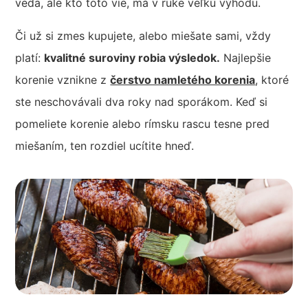
veda, ale kto toto vie, má v ruke veľkú výhodu.
Či už si zmes kupujete, alebo miešate sami, vždy
platí:
kvalitné suroviny robia výsledok.
Najlepšie
korenie vznikne z
čerstvo namletého korenia
, ktoré
ste neschovávali dva roky nad sporákom. Keď si
pomeliete korenie alebo rímsku rascu tesne pred
miešaním, ten rozdiel ucítite hneď.