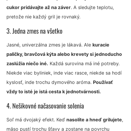
cukor pridávajte až na záver
. A sledujte teplotu,
pretože nie každý gril je rovnaký.
3. Jedna zmes na všetko
Jasné, univerzálna zmes je lákavá. Ale
kuracie
paličky, bravčová kýta alebo krevety si jednoducho
zaslúžia niečo iné.
Každá surovina má iné potreby.
Niekde viac byliniek, inde viac rasce, niekde sa hodí
kyslosť, inde trochu dymového aróma.
Používať
vždy to isté je istá cesta k jednotvárnosti.
4. Nešikovné načasovanie solenia
Soľ má dvojaký efekt. Keď
nasolíte a hneď grilujete
,
mäso pustí trochu šťavy a zostane na povrchu