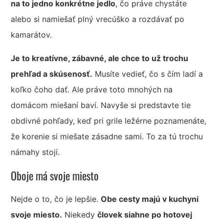
na to jedno konkrétne jedlo
, čo práve chystáte
alebo si namiešať plný vrecúško a rozdávať po
kamarátov.
Je to kreatívne, zábavné, ale chce to už trochu
prehľad a skúsenosť.
Musíte vedieť, čo s čím ladí a
koľko čoho dať. Ale práve toto mnohých na
domácom miešaní baví. Navyše si predstavte tie
obdivné pohľady, keď pri grile ležérne poznamenáte,
že korenie si miešate zásadne sami. To za tú trochu
námahy stojí.
Oboje má svoje miesto
Nejde o to, čo je lepšie.
Obe cesty majú v kuchyni
svoje miesto.
Niekedy
človek siahne po hotovej