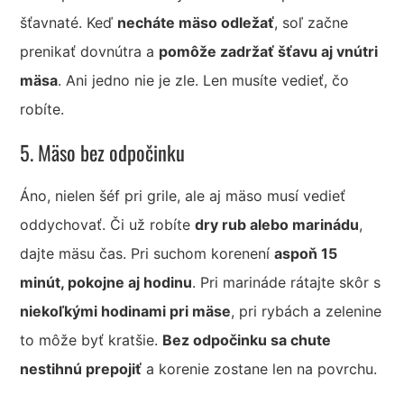
šťavnaté. Keď
necháte mäso odležať
, soľ začne
prenikať dovnútra a
pomôže zadržať šťavu aj vnútri
mäsa
. Ani jedno nie je zle. Len musíte vedieť, čo
robíte.
5. Mäso bez odpočinku
Áno, nielen šéf pri grile, ale aj mäso musí vedieť
oddychovať. Či už robíte
dry rub alebo marinádu
,
dajte mäsu čas. Pri suchom korenení
aspoň 15
minút, pokojne aj hodinu
. Pri marináde rátajte skôr s
niekoľkými hodinami pri mäse
, pri rybách a zelenine
to môže byť kratšie.
Bez odpočinku sa chute
nestihnú prepojiť
a korenie zostane len na povrchu.