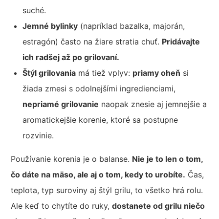
suché.
Jemné bylinky
(napríklad bazalka, majorán,
estragón) často na žiare stratia chuť.
Pridávajte
ich radšej až po grilovaní.
Štýl grilovania
má tiež vplyv:
priamy oheň
si
žiada zmesi s odolnejšími ingredienciami,
nepriamé grilovanie
naopak znesie aj jemnejšie a
aromatickejšie korenie, ktoré sa postupne
rozvinie.
Používanie korenia je o balanse.
Nie je to len o tom,
čo dáte na mäso, ale aj o tom, kedy to urobíte.
Čas,
teplota, typ suroviny aj štýl grilu, to všetko hrá rolu.
Ale keď to chytíte do ruky,
dostanete od grilu niečo