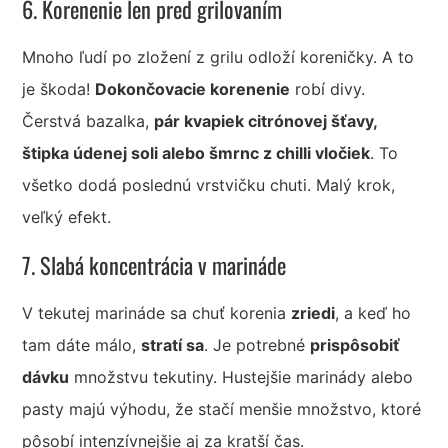
6. Korenenie len pred grilovaním
Mnoho ľudí po zložení z grilu odloží koreničky. A to
je škoda!
Dokončovacie korenenie
robí divy.
Čerstvá bazalka,
pár kvapiek citrónovej šťavy,
štipka údenej soli alebo šmrnc z chilli vločiek
. To
všetko dodá poslednú vrstvičku chuti. Malý krok,
veľký efekt.
7. Slabá koncentrácia v marináde
V tekutej marináde sa chuť korenia
zriedi
, a keď ho
tam dáte málo,
stratí sa
. Je potrebné
prispôsobiť
dávku
množstvu tekutiny. Hustejšie marinády alebo
pasty majú výhodu, že stačí menšie množstvo, ktoré
pôsobí intenzívnejšie aj za kratší čas.