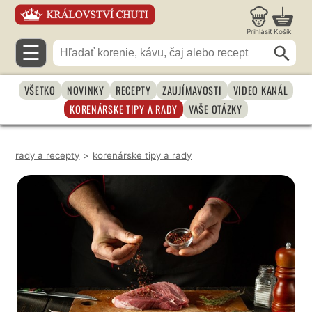
Prihlásiť
Košík
☰
VŠETKO
NOVINKY
RECEPTY
ZAUJÍMAVOSTI
VIDEO KANÁL
KORENÁRSKE TIPY A RADY
VAŠE OTÁZKY
rady a recepty
>
korenárske tipy a rady