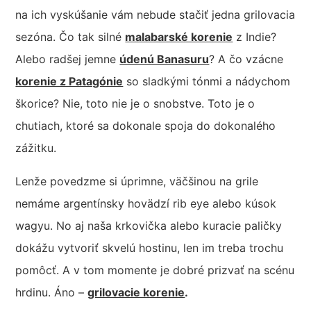
na ich vyskúšanie vám nebude stačiť jedna grilovacia
sezóna. Čo tak silné
malabarské korenie
z Indie?
Alebo radšej jemne
údenú Banasuru
? A čo vzácne
korenie z Patagónie
so sladkými tónmi a nádychom
škorice? Nie, toto nie je o snobstve. Toto je o
chutiach, ktoré sa dokonale spoja do dokonalého
zážitku.
Lenže povedzme si úprimne, väčšinou na grile
nemáme argentínsky hovädzí rib eye alebo kúsok
wagyu. No aj naša krkovička alebo kuracie paličky
dokážu vytvoriť skvelú hostinu, len im treba trochu
pomôcť. A v tom momente je dobré prizvať na scénu
hrdinu. Áno –
grilovacie korenie
.