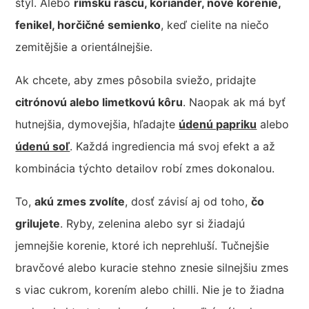
štýl. Alebo
rímsku rascu, koriander, nové korenie,
fenikel, horčičné semienko
, keď cielite na niečo
zemitějšie a orientálnejšie.
Ak chcete, aby zmes pôsobila sviežo, pridajte
citrónovú
alebo limetkovú kôru
. Naopak ak má byť
hutnejšia, dymovejšia, hľadajte
údenú papriku
alebo
údenú soľ
. Každá ingrediencia má svoj efekt a až
kombinácia týchto detailov robí zmes dokonalou.
To,
akú zmes zvolíte
, dosť závisí aj od toho,
čo
grilujete
. Ryby, zelenina alebo syr si žiadajú
jemnejšie korenie, ktoré ich neprehluší. Tučnejšie
bravčové alebo kuracie stehno znesie silnejšiu zmes
s viac cukrom, korením alebo chilli. Nie je to žiadna