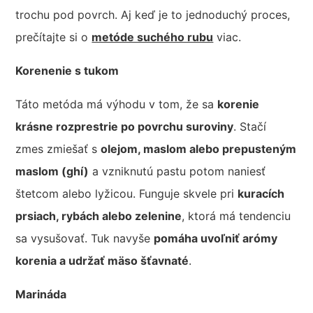
trochu pod povrch. Aj keď je to jednoduchý proces,
prečítajte si o
metóde suchého rubu
viac.
Korenenie s tukom
Táto metóda má výhodu v tom, že sa
korenie
krásne rozprestrie po povrchu suroviny
. Stačí
zmes zmiešať s
olejom, maslom alebo prepusteným
maslom (ghí)
a vzniknutú pastu potom naniesť
štetcom alebo lyžicou. Funguje skvele pri
kuracích
prsiach, rybách alebo zelenine
, ktorá má tendenciu
sa vysušovať. Tuk navyše
pomáha uvoľniť arómy
korenia a udržať mäso šťavnaté
.
Marináda