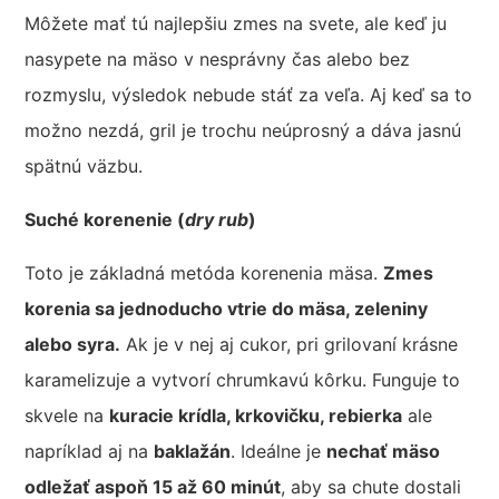
Môžete mať tú najlepšiu zmes na svete, ale keď ju
nasypete na mäso v nesprávny čas alebo bez
rozmyslu, výsledok nebude stáť za veľa. Aj keď sa to
možno nezdá, gril je trochu neúprosný a dáva jasnú
spätnú väzbu.
Suché korenenie (
dry rub
)
Toto je základná metóda korenenia mäsa.
Zmes
korenia sa jednoducho vtrie do mäsa, zeleniny
alebo syra.
Ak je v nej aj cukor, pri grilovaní krásne
karamelizuje a vytvorí chrumkavú kôrku. Funguje to
skvele na
kuracie krídla, krkovičku, rebierka
ale
napríklad aj na
baklažán
. Ideálne je
nechať mäso
odležať aspoň 15 až 60 minút
, aby sa chute dostali