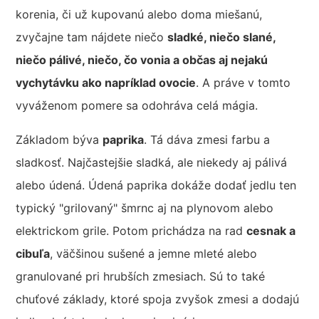
korenia, či už kupovanú alebo doma miešanú,
zvyčajne tam nájdete niečo
sladké
, niečo slané
,
niečo pálivé
, niečo, čo vonia
a občas aj nejakú
vychytávku
ako napríklad ovocie
. A práve v tomto
vyváženom pomere sa odohráva celá mágia.
Základom býva
paprika
. Tá dáva zmesi farbu a
sladkosť. Najčastejšie sladká, ale niekedy aj pálivá
alebo údená. Údená paprika dokáže dodať jedlu ten
typický "grilovaný" šmrnc aj na plynovom alebo
elektrickom grile. Potom prichádza na rad
cesnak a
cibuľa
, väčšinou sušené a jemne mleté alebo
granulované pri hrubších zmesiach. Sú to také
chuťové základy, ktoré spoja zvyšok zmesi a dodajú