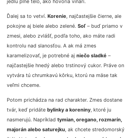
jedlu plné telo, ako hovoria vinári.
Ďalej sa to vetví.
Korenie
, najčastejšie čierne, ale
pokojne aj biele alebo zelené.
Soľ
– buď priamo v
zmesi, alebo zvlášť, podľa toho, ako máte radi
kontrolu nad slanosťou. A ak má zmes
karamelizovať, je potrebné aj
niečo sladké
–
najčastejšie hnedý alebo trstinový cukor. Práve on
vytvára tú chrumkavú kôrku, ktorú na mäse tak
veľmi chceme.
Potom prichádza na rad charakter. Zmes dostane
tvár, keď pridáte
bylinky a koreniny
, ktoré ju
nasmerujú. Napríklad
tymian, oregano, rozmarín,
majorán alebo saturejku
, ak chcete stredomorský