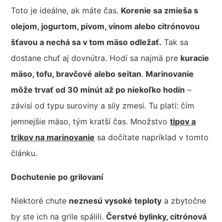
Toto je ideálne, ak máte čas.
Korenie sa zmieša s
olejom, jogurtom, pivom, vínom alebo citrónovou
šťavou a nechá sa v tom mäso odležať.
Tak sa
dostane chuť aj dovnútra. Hodí sa najmä pre
kuracie
mäso, tofu, bravčové alebo seitan
.
Marinovanie
môže trvať od 30 minút až po niekoľko hodín
–
závisí od typu suroviny a sily zmesi. Tu platí: čím
jemnejšie mäso, tým kratší čas. Množstvo
tipov a
trikov na marinovanie
sa dočítate napríklad v tomto
článku.
Dochutenie po grilovaní
Niektoré chute
neznesú vysoké teploty
a zbytočne
by ste ich na grile spálili.
Čerstvé bylinky, citrónová