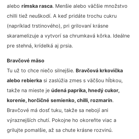
alebo
rímska rasca
. Menšie alebo väčšie množstvo
chilli tiež neuškodí. A keď pridáte trochu cukru
(napríklad trstinového), pri grilovaní krásne
skaramelizuje a vytvorí sa chrumkavá kôrka. Ideálne
pre stehná, krídelká aj prsia.
Bravčové mäso
Tu už to chce niečo silnejšie.
Bravčová krkovička
alebo rebierka
si zaslúžia zmes s väčšou hĺbkou,
takže na mieste je
údená paprika, hnedý cukor,
korenie, horčičné semienko, chilli, rozmarín
.
Bravčové má dosť tuku, takže sa nebojí ani
výraznejších chutí. Pokojne ho okoreňte viac a
grilujte pomalšie, až sa chute krásne rozvinú.