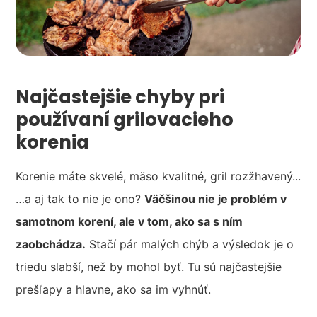
Najčastejšie chyby pri
používaní grilovacieho
korenia
Korenie máte skvelé, mäso kvalitné, gril rozžhavený...
…a aj tak to nie je ono?
Väčšinou nie je problém v
samotnom korení, ale v tom, ako sa s ním
zaobchádza.
Stačí pár malých chýb a výsledok je o
triedu slabší, než by mohol byť. Tu sú najčastejšie
prešľapy a hlavne, ako sa im vyhnúť.