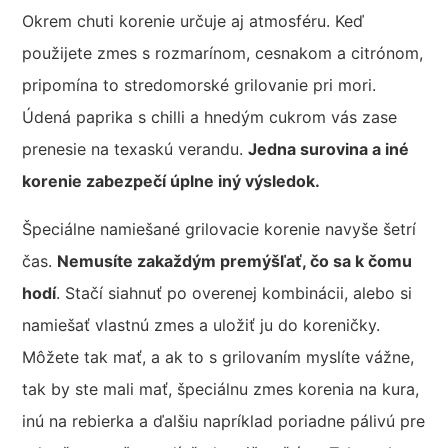
Okrem chuti korenie určuje aj atmosféru. Keď
použijete zmes s rozmarínom, cesnakom a citrónom,
pripomína to stredomorské grilovanie pri mori.
Údená paprika s chilli a hnedým cukrom vás zase
prenesie na texaskú verandu.
Jedna surovina a iné
korenie zabezpečí úplne iný výsledok.
Špeciálne namiešané grilovacie korenie navyše šetrí
čas.
Nemusíte zakaždým premýšľať, čo sa k čomu
hodí
. Stačí siahnuť po overenej kombinácii, alebo si
namiešať vlastnú zmes a uložiť ju do koreničky.
Môžete tak mať, a ak to s grilovaním myslíte vážne,
tak by ste mali mať, špeciálnu zmes korenia na kura,
inú na rebierka a ďalšiu napríklad poriadne pálivú pre