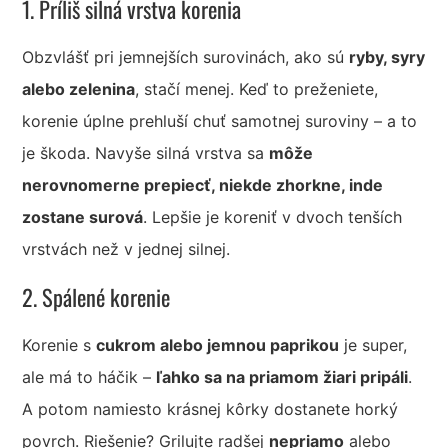
1. Príliš silná vrstva korenia
Obzvlášť pri jemnejších surovinách, ako sú
ryby, syry
alebo zelenina
, stačí menej. Keď to preženiete,
korenie úplne prehluší chuť samotnej suroviny – a to
je škoda. Navyše silná vrstva sa
môže
nerovnomerne prepiecť, niekde zhorkne, inde
zostane surová
. Lepšie je koreniť v dvoch tenších
vrstvách než v jednej silnej.
2. Spálené korenie
Korenie s
cukrom alebo jemnou paprikou
je super,
ale má to háčik –
ľahko sa na priamom žiari pripáli
.
A potom namiesto krásnej kôrky dostanete horký
povrch. Riešenie? Grilujte radšej
nepriamo
alebo