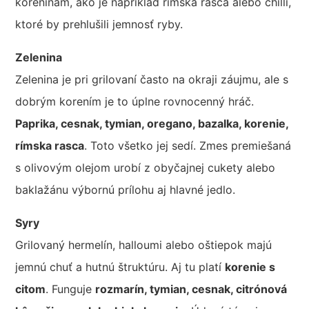
koreninám, ako je napríklad rímska rasca alebo chilli,
ktoré by prehlušili jemnosť ryby.
Zelenina
Zelenina je pri grilovaní často na okraji záujmu, ale s
dobrým korením je to úplne rovnocenný hráč.
Paprika, cesnak, tymian, oregano, bazalka, korenie,
rímska rasca
. Toto všetko jej sedí. Zmes premiešaná
s olivovým olejom urobí z obyčajnej cukety alebo
baklažánu výbornú prílohu aj hlavné jedlo.
Syry
Grilovaný hermelín, halloumi alebo oštiepok majú
jemnú chuť a hutnú štruktúru. Aj tu platí
korenie s
citom
. Funguje
rozmarín, tymian, cesnak, citrónová