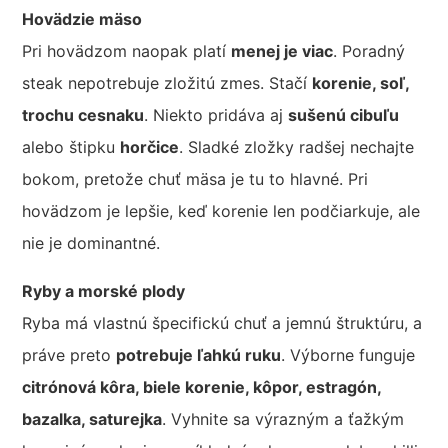
Hovädzie mäso
Pri hovädzom naopak platí
menej je viac
. Poradný
steak nepotrebuje zložitú zmes. Stačí
korenie, soľ,
trochu cesnaku
. Niekto pridáva aj
sušenú cibuľu
alebo štipku
horčice
. Sladké zložky radšej nechajte
bokom, pretože chuť mäsa je tu to hlavné. Pri
hovädzom je lepšie, keď korenie len podčiarkuje, ale
nie je dominantné.
Ryby a morské plody
Ryba má vlastnú špecifickú chuť a jemnú štruktúru, a
práve preto
potrebuje ľahkú ruku
. Výborne funguje
citrónová kôra, biele korenie, kôpor, estragón,
bazalka, saturejka
. Vyhnite sa výrazným a ťažkým