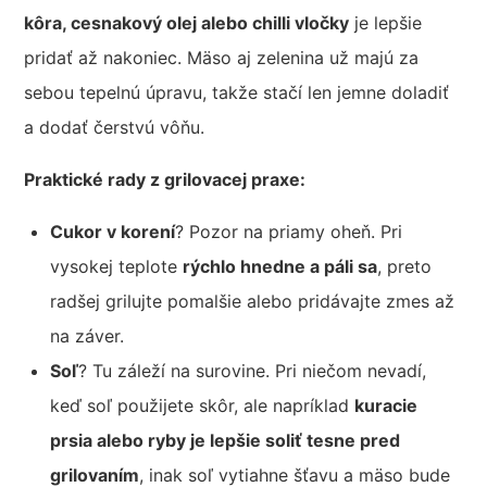
kôra, cesnakový olej alebo chilli vločky
je lepšie
pridať až nakoniec. Mäso aj zelenina už majú za
sebou tepelnú úpravu, takže stačí len jemne doladiť
a dodať čerstvú vôňu.
Praktické rady z grilovacej praxe:
Cukor v korení
? Pozor na priamy oheň. Pri
vysokej teplote
rýchlo hnedne a páli sa
, preto
radšej grilujte pomalšie alebo pridávajte zmes až
na záver.
Soľ
? Tu záleží na surovine. Pri niečom nevadí,
keď soľ použijete skôr, ale napríklad
kuracie
prsia alebo ryby je lepšie soliť tesne pred
grilovaním
, inak soľ vytiahne šťavu a mäso bude