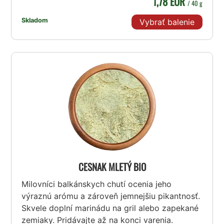
1,78 EUR
/ 40 g
Skladom
Vybrať balenie
CESNAK MLETÝ BIO
Milovníci balkánskych chutí ocenia jeho
výraznú arómu a zároveň jemnejšiu pikantnosť.
Skvele doplní marinádu na gril alebo zapekané
zemiaky. Pridávajte až na konci varenia.