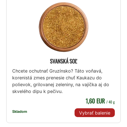
SVANSKÁ SOĽ
Chcete ochutnať Gruzínsko? Táto voňavá,
korenistá zmes prenesie chuť Kaukazu do
polievok, grilovanej zeleniny, na vajíčka aj do
skvelého dipu k pečivu.
1,60 EUR
/ 40 g
Skladom
Vybrať balenie