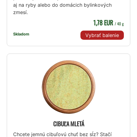
aj na ryby alebo do domácich bylinkových
zmesí.
1,78 EUR
/ 40 g
Skladom
Vybrať balenie
CIBUĽA MLETÁ
Chcete jemnú cibuľovú chuť bez sĺz? Stačí