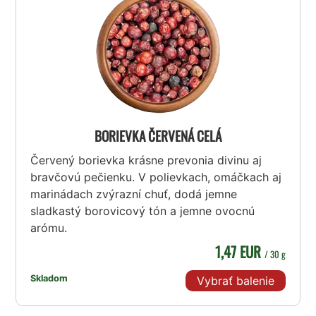
BORIEVKA ČERVENÁ CELÁ
Červený borievka krásne prevonia divinu aj
bravčovú pečienku. V polievkach, omáčkach aj
marinádach zvýrazní chuť, dodá jemne
sladkastý borovicový tón a jemne ovocnú
arómu.
1,47 EUR
/ 30 g
Skladom
Vybrať balenie