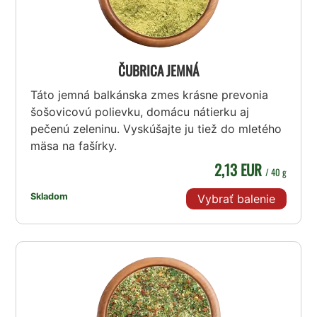
ČUBRICA JEMNÁ
Táto jemná balkánska zmes krásne prevonia
šošovicovú polievku, domácu nátierku aj
pečenú zeleninu. Vyskúšajte ju tiež do mletého
mäsa na fašírky.
2,13 EUR
/ 40 g
Skladom
Vybrať balenie