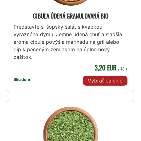
CIBUĽA ÚDENÁ GRANULOVANÁ BIO
Predstavte si šopský šalát s kvapkou
výrazného dymu. Jemne údená chuť a sladšia
aróma cibule povýšia marinádu na gril alebo
dip k pečeným zemiakom na úplne nový
zážitok.
3,20 EUR
/ 40 g
Skladom
Vybrať balenie