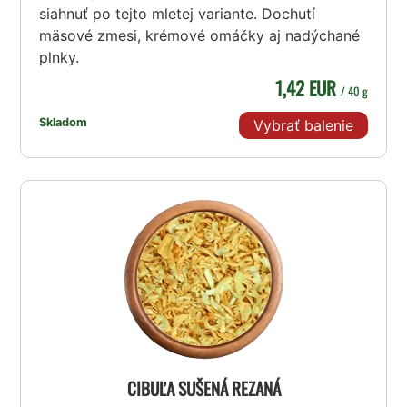
siahnuť po tejto mletej variante. Dochutí
mäsové zmesi, krémové omáčky aj nadýchané
plnky.
1,42 EUR
/ 40 g
Skladom
Vybrať balenie
CIBUĽA SUŠENÁ REZANÁ