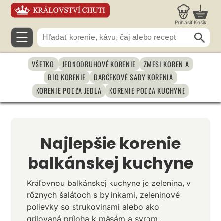
Prihlásiť
Košík
☰
VŠETKO
JEDNODRUHOVÉ KORENIE
ZMESI KORENIA
BIO KORENIE
DARČEKOVÉ SADY KORENIA
KORENIE PODĽA JEDLA
KORENIE PODĽA KUCHYNE
Najlepšie korenie
balkánskej kuchyne
Kráľovnou balkánskej kuchyne je zelenina, v
rôznych šalátoch s bylinkami, zeleninové
polievky so strukovinami alebo ako
grilovaná príloha k mäsám a syrom,