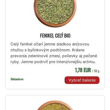
FENIKEL CELÝ BIO
Celý fenikel očarí jemne sladkou anízovou
chuťou s bylinkovým podtónom. Krásne
prevonia zeleninové zmesi, polievky aj pečené
ryby. Jemne podrviť pre intenzívnejšiu arómu.
1,78 EUR
/ 50 g
Skladom
Vybrať balenie