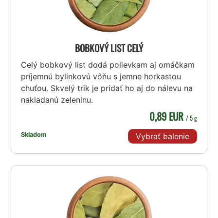
BOBKOVÝ LIST CELÝ
Celý bobkový list dodá polievkam aj omáčkam
príjemnú bylinkovú vôňu s jemne horkastou
chuťou. Skvelý trik je pridať ho aj do nálevu na
nakladanú zeleninu.
0,89 EUR
/ 5 g
Skladom
Vybrať balenie