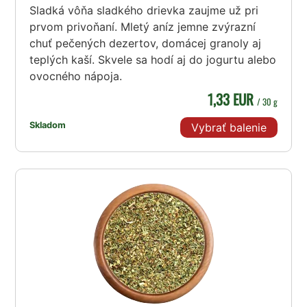
Sladká vôňa sladkého drievka zaujme už pri
prvom privoňaní. Mletý aníz jemne zvýrazní
chuť pečených dezertov, domácej granoly aj
teplých kaší. Skvele sa hodí aj do jogurtu alebo
ovocného nápoja.
1,33 EUR
/ 30 g
Skladom
Vybrať balenie