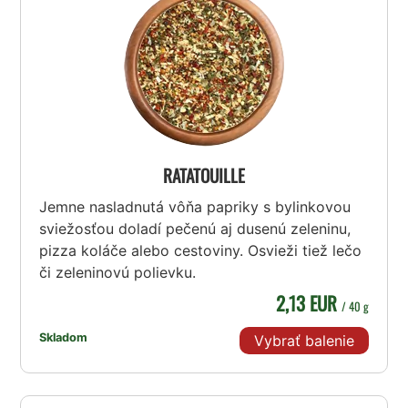
RATATOUILLE
Jemne nasladnutá vôňa papriky s bylinkovou
sviežosťou doladí pečenú aj dusenú zeleninu,
pizza koláče alebo cestoviny. Osvieži tiež lečo
či zeleninovú polievku.
2,13 EUR
/ 40 g
Skladom
Vybrať balenie