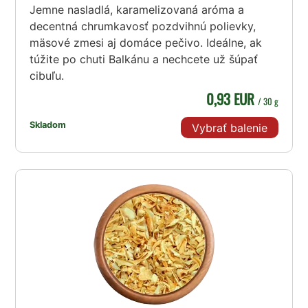
Jemne nasladlá, karamelizovaná aróma a
decentná chrumkavosť pozdvihnú polievky,
mäsové zmesi aj domáce pečivo. Ideálne, ak
túžite po chuti Balkánu a nechcete už šúpať
cibuľu.
0,93 EUR
/ 30 g
Skladom
Vybrať balenie