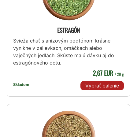
ESTRAGÓN
Svieža chuť s anízovým podtónom krásne
vynikne v zálievkach, omáčkach alebo
vaječných jedlách. Skúste malú dávku aj do
estragónového octu.
2,67 EUR
/ 20 g
Skladom
Vybrať balenie