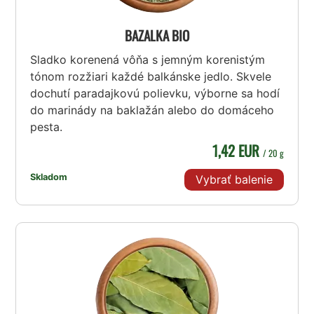
BAZALKA BIO
Sladko korenená vôňa s jemným korenistým
tónom rozžiari každé balkánske jedlo. Skvele
dochutí paradajkovú polievku, výborne sa hodí
do marinády na baklažán alebo do domáceho
pesta.
1,42 EUR
/ 20 g
Skladom
Vybrať balenie