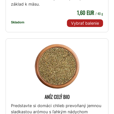
základ k mäsu.
1,60 EUR
/ 40 g
Skladom
Vybrať balenie
ANÍZ CELÝ BIO
Predstavte si domáci chlieb prevoňaný jemnou
sladkastou arómou s ľahkým nádychom