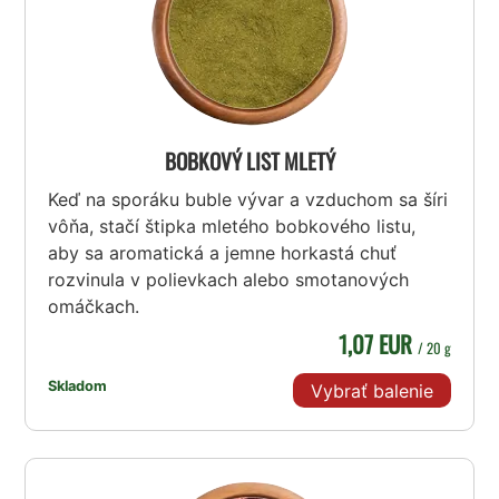
BOBKOVÝ LIST MLETÝ
Keď na sporáku buble vývar a vzduchom sa šíri
vôňa, stačí štipka mletého bobkového listu,
aby sa aromatická a jemne horkastá chuť
rozvinula v polievkach alebo smotanových
omáčkach.
1,07 EUR
/ 20 g
Skladom
Vybrať balenie