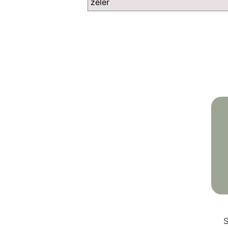
zeler
S