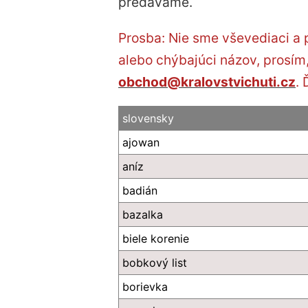
predávame.
Prosba: Nie sme vševediaci a 
alebo chýbajúci názov, prosím
obchod@kralovstvichuti.cz
.
slovensky
ajowan
aníz
badián
bazalka
biele korenie
bobkový list
borievka