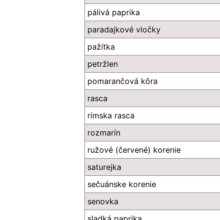
pálivá paprika
paradajkové vločky
pažítka
petržlen
pomarančová kôra
rasca
rímska rasca
rozmarín
ružové (červené) korenie
saturejka
sečuánske korenie
senovka
sladká paprika