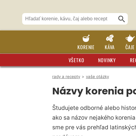
KORENIE
KÁVA
ČAJE
VŠETKO
NOVINKY
RE
rady a recepty
>
vaše otázky
Názvy korenia po
Študujete odborné alebo histor
ako sa názov nejakého korenia 
sme pre vás prehľad latinskýc