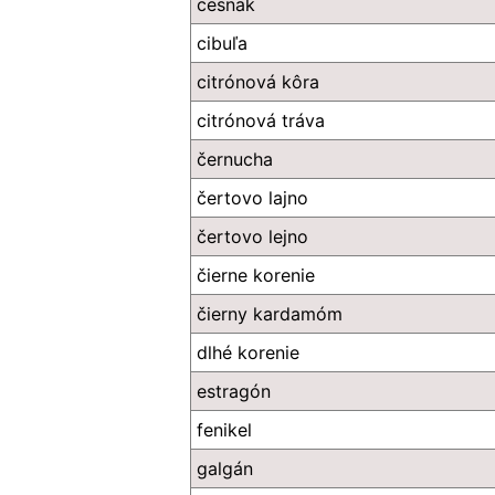
cesnak
cibuľa
citrónová kôra
citrónová tráva
černucha
čertovo lajno
čertovo lejno
čierne korenie
čierny kardamóm
dlhé korenie
estragón
fenikel
galgán