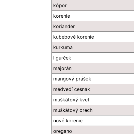
kôpor
korenie
koriander
kubebové korenie
kurkuma
ligurček
majorán
mangový prášok
medvedí cesnak
muškátový kvet
muškátový orech
nové korenie
oregano