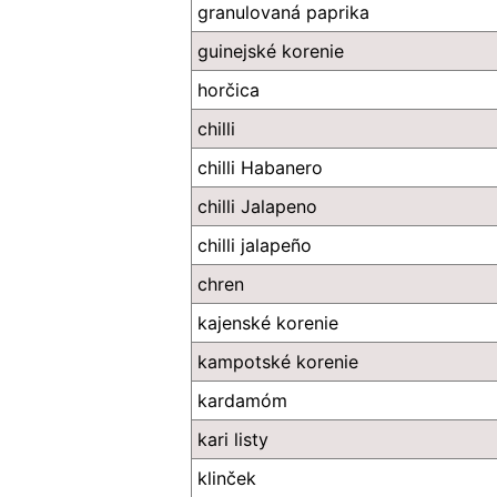
granulovaná paprika
guinejské korenie
horčica
chilli
chilli Habanero
chilli Jalapeno
chilli jalapeño
chren
kajenské korenie
kampotské korenie
kardamóm
kari listy
klinček