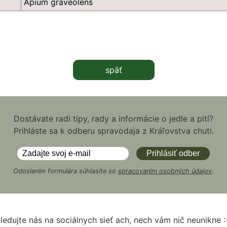
Apium graveolens
späť
Dostávate radi tipy, rady a informácie o jedle a pití?
Prihláste sa k odberu spravodaja z Kráľovstva chuti.
Odoslaním formulára súhlasíte so
spracovaním osobných údajov
.
ledujte nás na sociálnych sieť ach, nech vám nič neunikne :