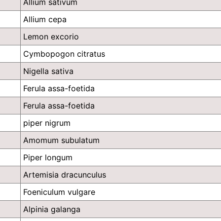
Allium sativum
Allium cepa
Lemon excorio
Cymbopogon citratus
Nigella sativa
Ferula assa-foetida
Ferula assa-foetida
piper nigrum
Amomum subulatum
Piper longum
Artemisia dracunculus
Foeniculum vulgare
Alpinia galanga