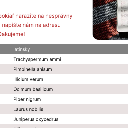
pokiaľ narazíte na nesprávny
, napíšte nám na adresu
 Ďakujeme!
latinsky
Trachyspermum ammi
Pimpinella anisum
Illicium verum
Ocimum basilicum
Piper nigrum
Laurus nobilis
Juniperus oxycedrus