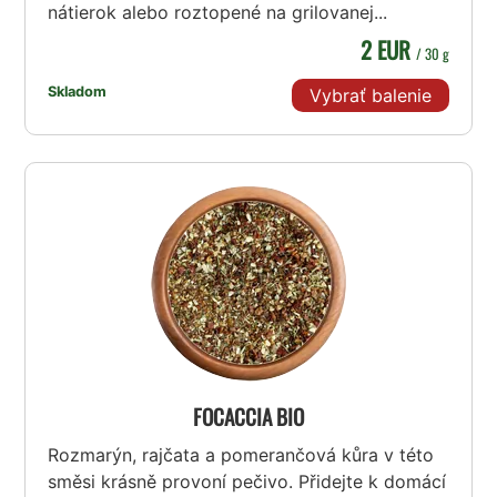
nátierok alebo roztopené na grilovanej...
2 EUR
/ 30 g
Skladom
Vybrať balenie
FOCACCIA BIO
Rozmarýn, rajčata a pomerančová kůra v této
směsi krásně provoní pečivo. Přidejte k domácí