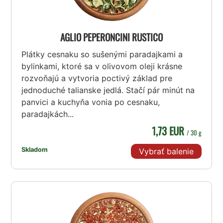
AGLIO PEPERONCINI RUSTICO
Plátky cesnaku so sušenými paradajkami a
bylinkami, ktoré sa v olivovom oleji krásne
rozvoňajú a vytvoria poctivý základ pre
jednoduché talianske jedlá. Stačí pár minút na
panvici a kuchyňa vonia po cesnaku,
paradajkách...
1,73 EUR
/ 30 g
Skladom
Vybrať balenie