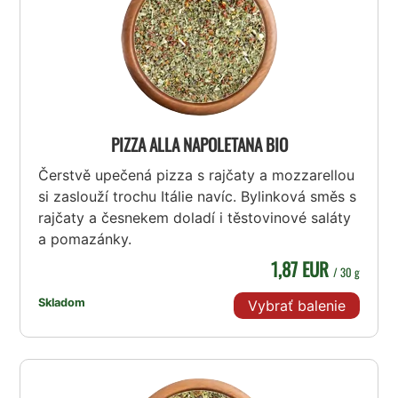
PIZZA ALLA NAPOLETANA BIO
Čerstvě upečená pizza s rajčaty a mozzarellou
si zaslouží trochu Itálie navíc. Bylinková směs s
rajčaty a česnekem doladí i těstovinové saláty
a pomazánky.
1,87 EUR
/ 30 g
Skladom
Vybrať balenie