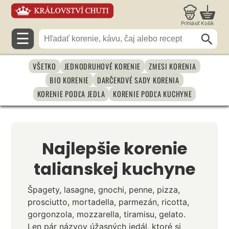
Prihlásiť
Košík
☰
VŠETKO
JEDNODRUHOVÉ KORENIE
ZMESI KORENIA
BIO KORENIE
DARČEKOVÉ SADY KORENIA
KORENIE PODĽA JEDLA
KORENIE PODĽA KUCHYNE
Najlepšie korenie
talianskej kuchyne
Špagety, lasagne, gnochi, penne, pizza,
prosciutto, mortadella, parmezán, ricotta,
gorgonzola, mozzarella, tiramisu, gelato.
Len pár názvov úžasných jedál, ktoré si