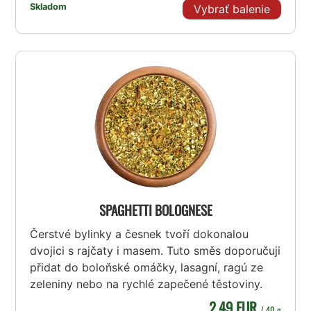
Skladom
Vybrať balenie
SPAGHETTI BOLOGNESE
Čerstvé bylinky a česnek tvoří dokonalou
dvojici s rajčaty i masem. Tuto směs doporučuji
přidat do boloňské omáčky, lasagní, ragú ze
zeleniny nebo na rychlé zapečené těstoviny.
2,49 EUR
/ 40 g