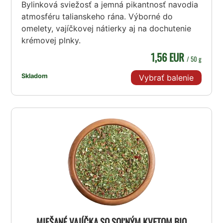
Bylinková sviežosť a jemná pikantnosť navodia
atmosféru talianskeho rána. Výborné do
omelety, vajíčkovej nátierky aj na dochutenie
krémovej plnky.
1,56 EUR
/ 50 g
Skladom
Vybrať balenie
MIEŠANÉ VAJÍČKA SO SOĽNÝM KVETOM BIO