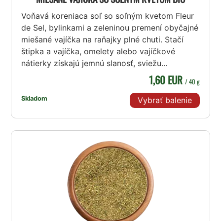
Voňavá koreniaca soľ so soľným kvetom Fleur
de Sel, bylinkami a zeleninou premení obyčajné
miešané vajíčka na raňajky plné chuti. Stačí
štipka a vajíčka, omelety alebo vajíčkové
nátierky získajú jemnú slanosť, sviežu...
1,60 EUR
/ 40 g
Skladom
Vybrať balenie