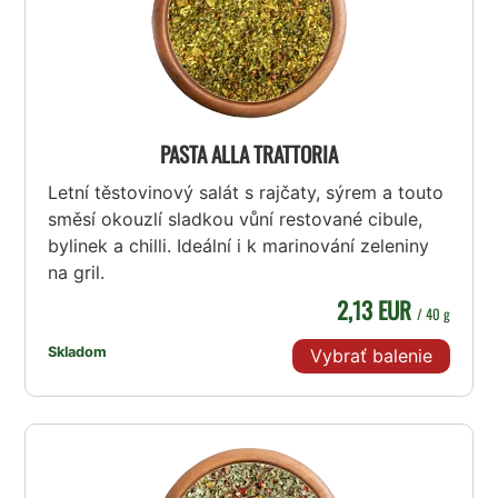
PASTA ALLA TRATTORIA
Letní těstovinový salát s rajčaty, sýrem a touto
směsí okouzlí sladkou vůní restované cibule,
bylinek a chilli. Ideální i k marinování zeleniny
na gril.
2,13 EUR
/ 40 g
Skladom
Vybrať balenie