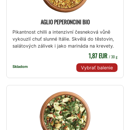
AGLIO PEPERONCINI BIO
Pikantnost chilli a intenzivní česneková vůně
vykouzlí chuť slunné Itálie. Skvělá do těstovin,
salátových zálivek i jako marináda na krevety.
1,87 EUR
/ 30 g
Skladom
Vybrať balenie