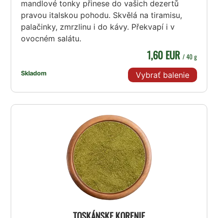
mandlové tonky přinese do vašich dezertů
pravou italskou pohodu. Skvělá na tiramisu,
palačinky, zmrzlinu i do kávy. Překvapí i v
ovocném salátu.
1,60 EUR
/ 40 g
Skladom
Vybrať balenie
TOSKÁNSKE KORENIE