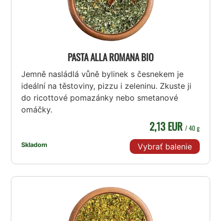
PASTA ALLA ROMANA BIO
Jemně nasládlá vůně bylinek s česnekem je
ideální na těstoviny, pizzu i zeleninu. Zkuste ji
do ricottové pomazánky nebo smetanové
omáčky.
2,13 EUR
/ 40 g
Skladom
Vybrať balenie