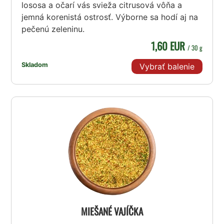
lososa a očarí vás svieža citrusová vôňa a
jemná korenistá ostrosť. Výborne sa hodí aj na
pečenú zeleninu.
1,60 EUR
/ 30 g
Skladom
Vybrať balenie
MIEŠANÉ VAJÍČKA